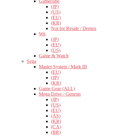
Gamecube
(JP)
(US)
(EU)
(KR)
Not for Resale / Demos
Wii
(JP)
(EU)
(US)
Game & Watch
Sega
Master System / Mark III
(EU)
(JP)
(KR)
Game Gear (ALL)
Mega Drive / Genesis
(JP)
(US)
(EU)
(AS)
(KR)
(CA)
(BR)