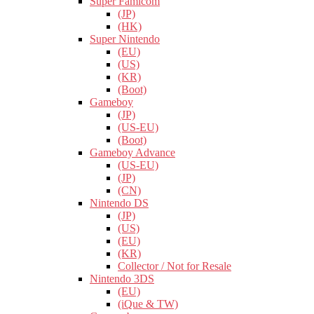
Super Famicom
(JP)
(HK)
Super Nintendo
(EU)
(US)
(KR)
(Boot)
Gameboy
(JP)
(US-EU)
(Boot)
Gameboy Advance
(US-EU)
(JP)
(CN)
Nintendo DS
(JP)
(US)
(EU)
(KR)
Collector / Not for Resale
Nintendo 3DS
(EU)
(iQue & TW)