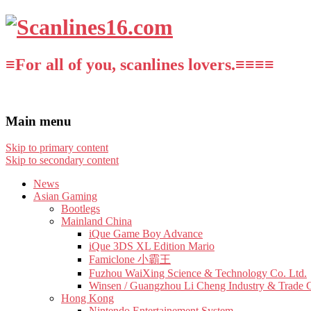
≡For all of you, scanlines lovers.≡≡≡≡
Main menu
Skip to primary content
Skip to secondary content
News
Asian Gaming
Bootlegs
Mainland China
iQue Game Boy Advance
iQue 3DS XL Edition Mario
Famiclone 小霸王
Fuzhou WaiXing Science & Technology Co. Ltd.
Winsen / Guangzhou Li Cheng Industry & Trade 
Hong Kong
Nintendo Entertainement System