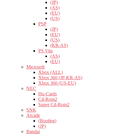
(JP)
(AS)
(EU)
(US)
PSP
(JP)
(EU)
(US)
(KR-AS)
PS Vita
(AS)
(EU)
Microsoft
Xbox (ALL)
Xbox 360 (JP-KR-AS)
Xbox 360 (US-EU)
NEC
Hu-Cards
Cd-Rom2
Super Cd-Rom2
SNK
Arcade
(Bootleg)
(JP)
Bandai