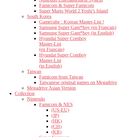
Famicom & Super Famicom
Super Mario World 2 Yoshi’s Island
South Korea
Gamecube : Korean Master-List !
Samsung Super Gam*boy (en Français)
Samsung Super Gam*boy (in English)
Hyundai Super Comboy
Master-List
(en Français)
Hyundai Super Comboy
Master-List
(in English)
Taiwan
Famicom from Taiwan
Taiwanese original games on Megadrive
Megadrive Asian Version
Collection
Nintendo
Famicom & NES
(US-EU)
(JP)
(HK)
(CH)
(KR)