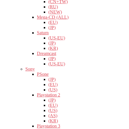
(CN+TW)
(RU)
(NEW)
Mega-CD (ALL)
(EU)
(JP)
Saturn
(US-EU)
(JP)
(KR)
Dreamcast
(JP)
(US-EU)
Sony
PSone
(JP)
(EU)
(US)
Playstation 2
(JP)
(EU)
(US)
(AS)
(KR)
Playstation 3