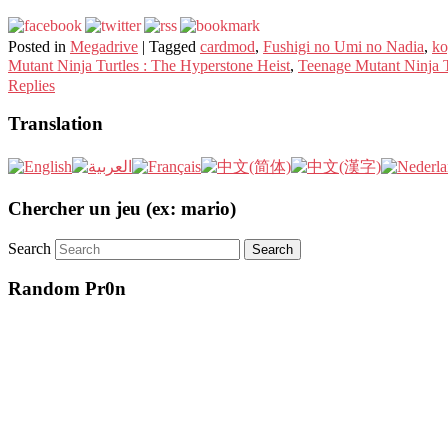
Posted in
Megadrive
|
Tagged
cardmod
,
Fushigi no Umi no Nadia
,
ko
Mutant Ninja Turtles : The Hyperstone Heist
,
Teenage Mutant N
Replies
Translation
Chercher un jeu (ex: mario)
Search
Random Pr0n