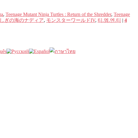
ga
,
Teenage Mutant Ninja Turtles : Return of the Shredder
,
Teenage
しぎの海のナディア
,
モンスターワールドIV
,
티.엠.엔.티
|
4