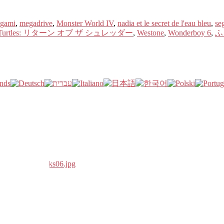
gami
,
megadrive
,
Monster World IV
,
nadia et le secret de l'eau bleu
,
se
inja Turtles: リターン オブ ザ シュレッダー
,
Westone
,
Wonderboy 6
,
ふ