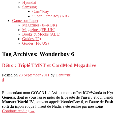
Hyundai
Samsung
Gam*Boy
Super Gam*Boy (KR)
Games on Paper
Magazines (JP-KOR)
Magazines (FR-UK)
Books & Mooks (ALL)
Guides (JP)
Guides (FR-US)
Tag Archives:
Wonderboy 6
Rétro : Triplé TMNT et CardMod Megadrive
Posted on
23 September 2011
by
Dentifritz
4
En attendant mon GOW 3 Ltd Asia et mon coffret ICO/Wanda to Ky
Genesis
, dont je vous laisse juger de la beauté de l’insert, et qui vi
Monster World IV
, souvent appelé WonderBoy 6, et l’autre de
Fush
sorti du japon et que l’insert de Nadia a été réalisé par mes soins.
Continue reading
→