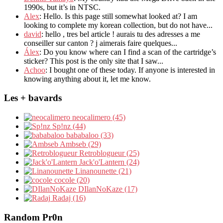
1990s, but it’s in NTSC.
Alex
: Hello. Is this page still somewhat looked at? I am
looking to complete my korean collection, but do not have...
david
: hello , tres bel article ! aurais tu des adresses a me
conseiller sur canton ? j aimerais faire quelques...
Álex
: Do you know where can I find a scan of the cartridge’s
sticker? This post is the only site that I saw...
Achoo
: I bought one of these today. If anyone is interested in
knowing anything about it, let me know.
Les + bavards
neocalimero (45)
Sp!nz (44)
bababaloo (33)
Ambseb (29)
Retroblogueur (25)
Jack'o'Lantern (24)
Linanounette (21)
cocole (20)
DIlanNoKaze (17)
Radaj (16)
Random Pr0n