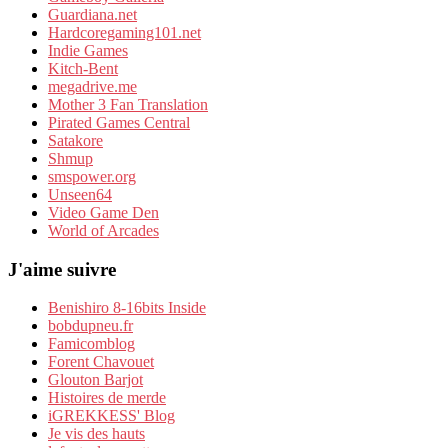
Guardiana.net
Hardcoregaming101.net
Indie Games
Kitch-Bent
megadrive.me
Mother 3 Fan Translation
Pirated Games Central
Satakore
Shmup
smspower.org
Unseen64
Video Game Den
World of Arcades
J'aime suivre
Benishiro 8-16bits Inside
bobdupneu.fr
Famicomblog
Forent Chavouet
Glouton Barjot
Histoires de merde
iGREKKESS' Blog
Je vis des hauts