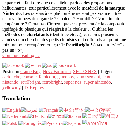
je parle et il faut dire que cela atteint parfois des proportions
hallucinantes, tout particulièrement avec
le matériel de la marque
Nintendo
. Les raisons à ce phénomène ne sont pas vraiment très
claires : fumées de cigarette ? Chaleur ? Humidité ? Variation de
température ? Certains affirment que cela provient de la composition
ignifugé du plastique qui réagirait à la chaleur… Oubliez les
méthodes de
charlatants
(dentifrice etc…), car après plusieurs
années de recherche, des petits chimistes ont enfin mis au point une
mixture pour récupérer tout ça :
le Retr0bright !
(avec un “zéro” et
pas un “o”).
Continue reading
→
Posted in
Game Boy
,
Nes / Famicom
,
SFC / SNES
|
Tagged
cartouche
,
console
,
famicom
,
gameboy
,
jaunissement
,
jeux
,
nintendo
,
retr0bright
,
retrobright
,
super nes
,
super nintendo
,
yellowing
|
17
Replies
Translation