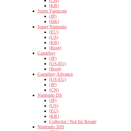
(CH)
(KR)
Super Famicom
(JP)
(HK)
Super Nintendo
(EU)
(US)
(KR)
(Boot)
Gameboy
(JP)
(US-EU)
(Boot)
Gameboy Advance
(US-EU)
(JP)
(CN)
Nintendo DS
(JP)
(US)
(EU)
(KR)
Collector / Not for Resale
Nintendo 3DS