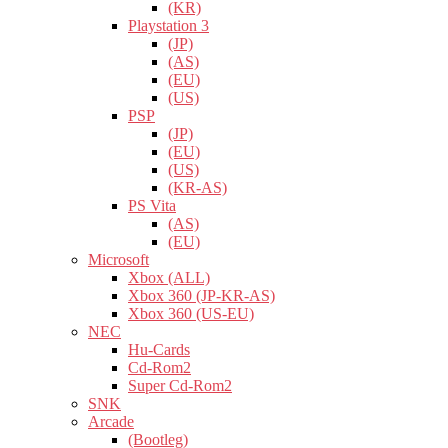
(KR)
Playstation 3
(JP)
(AS)
(EU)
(US)
PSP
(JP)
(EU)
(US)
(KR-AS)
PS Vita
(AS)
(EU)
Microsoft
Xbox (ALL)
Xbox 360 (JP-KR-AS)
Xbox 360 (US-EU)
NEC
Hu-Cards
Cd-Rom2
Super Cd-Rom2
SNK
Arcade
(Bootleg)