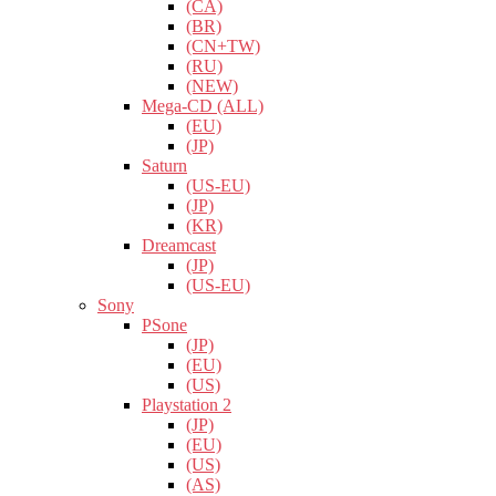
(CA)
(BR)
(CN+TW)
(RU)
(NEW)
Mega-CD (ALL)
(EU)
(JP)
Saturn
(US-EU)
(JP)
(KR)
Dreamcast
(JP)
(US-EU)
Sony
PSone
(JP)
(EU)
(US)
Playstation 2
(JP)
(EU)
(US)
(AS)