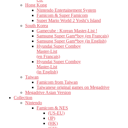
Hong Kong
Nintendo Entertainement System
Famicom & Super Famicom
Super Mario World 2 Yoshi’s Island
South Korea
Gamecube : Korean Master-List !
Samsung Super Gam*boy (en Français)
Samsung Super Gam*boy (in English)
Hyundai Super Comboy
Master-List
(en Français)
Hyundai Super Comboy
Master-List
(in English)
Taiwan
Famicom from Taiwan
Taiwanese original games on Megadrive
Megadrive Asian Version
Collection
Nintendo
Famicom & NES
(US-EU)
(JP)
(HK)