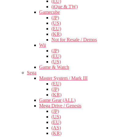
(EU)
(iQue & TW)
Gamecube
(JP)
(US)
(EU)
(KR)
Not for Resale / Demos
Wii
(JP)
(EU)
(US)
Game & Watch
Sega
Master System / Mark III
(EU)
(JP)
(KR)
Game Gear (ALL)
Mega Drive / Genesis
(JP)
(US)
(EU)
(AS)
(KR)