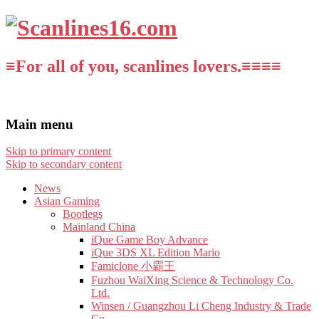
≡For all of you, scanlines lovers.≡≡≡≡
Main menu
Skip to primary content
Skip to secondary content
News
Asian Gaming
Bootlegs
Mainland China
iQue Game Boy Advance
iQue 3DS XL Edition Mario
Famiclone 小霸王
Fuzhou WaiXing Science & Technology Co.
Ltd.
Winsen / Guangzhou Li Cheng Industry & Trade
Co.