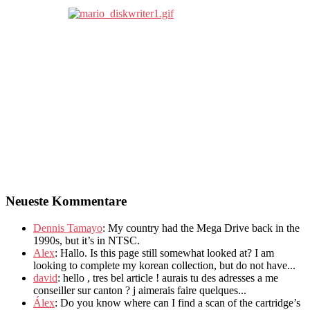
Neueste Kommentare
Dennis Tamayo
:
My country had the Mega Drive back in the
1990s
,
but it’s in NTSC
.
Alex
: Hallo.
Is this page still somewhat looked at
?
I am
looking to complete my korean collection
,
but do not have..
.
david
:
hello
,
tres bel article
!
aurais tu des adresses a me
conseiller sur canton
?
j aimerais faire quelques..
.
Álex
: Do you know where can I find a scan of the cartridge’s