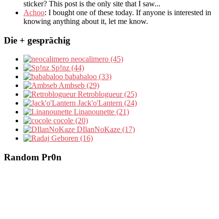
sticker? This post is the only site that I saw...
Achoo
: I bought one of these today. If anyone is interested in
knowing anything about it, let me know.
Die + gesprächig
neocalimero (45)
Sp!nz (44)
bababaloo (33)
Ambseb (29)
Retroblogueur (25)
Jack'o'Lantern (24)
Linanounette (21)
cocole (20)
DIlanNoKaze (17)
Geboren (16)
Random Pr0n