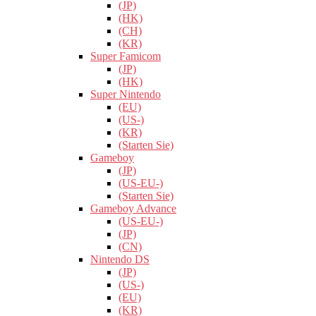
(JP)
(HK)
(CH)
(KR)
Super Famicom
(JP)
(HK)
Super Nintendo
(EU)
(US-)
(KR)
(Starten Sie)
Gameboy
(JP)
(US-EU-)
(Starten Sie)
Gameboy Advance
(US-EU-)
(JP)
(CN)
Nintendo DS
(JP)
(US-)
(EU)
(KR)