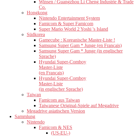
Winsen / Guangzhou Li Cheng Industrie & Trade
Co.
Hongkong
Nintendo Entertainment System
Famicom & Super Famicom
Super Mario World 2 Yoshi 's Island
Südkorea
Gamecube : Koreanische Master-Liste !
Samsung Super Gam * Junge (en Français)
Samsung Super Gam * Junge (in englischer
Sprache)
Hyundai Super-Comboy
Master-Liste
(en Français)
Hyundai Super-Comboy
Master-Liste
(in englischer Sprache)
Taiwan
Famicom aus Taiwan
Taiwanese Original-Spiele auf Megadrive
Megadrive asiatischen Version
Sammlung
Nintendo
Famicom & NES
(US-EU-)