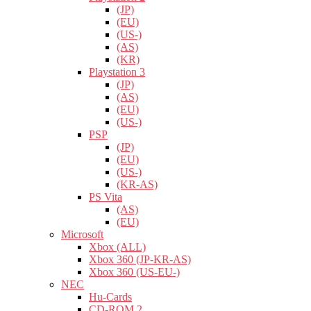
(JP)
(EU)
(US-)
(AS)
(KR)
Playstation 3
(JP)
(AS)
(EU)
(US-)
PSP
(JP)
(EU)
(US-)
(KR-AS)
PS Vita
(AS)
(EU)
Microsoft
Xbox (ALL)
Xbox 360 (JP-KR-AS)
Xbox 360 (US-EU-)
NEC
Hu-Cards
CD-ROM 2