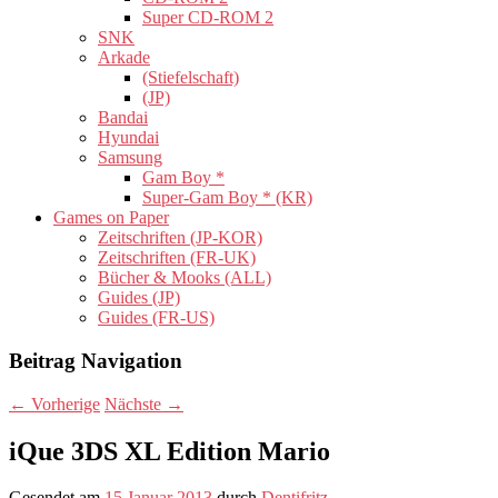
Super CD-ROM 2
SNK
Arkade
(Stiefelschaft)
(JP)
Bandai
Hyundai
Samsung
Gam Boy *
Super-Gam Boy * (KR)
Games on Paper
Zeitschriften (JP-KOR)
Zeitschriften (FR-UK)
Bücher & Mooks (ALL)
Guides (JP)
Guides (FR-US)
Beitrag Navigation
←
Vorherige
Nächste
→
iQue 3DS XL Edition Mario
Gesendet am
15 Januar 2013
durch
Dentifritz