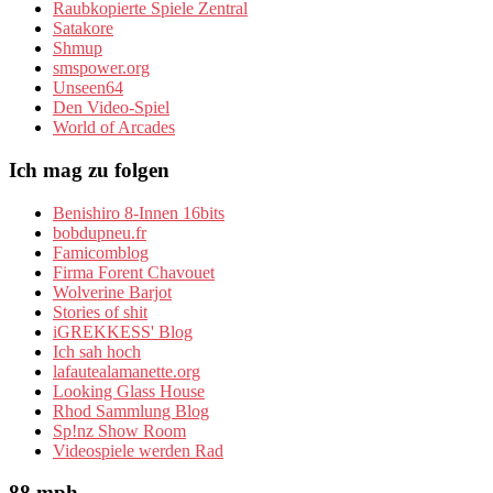
Raubkopierte Spiele Zentral
Satakore
Shmup
smspower.org
Unseen64
Den Video-Spiel
World of Arcades
Ich mag zu folgen
Benishiro 8-Innen 16bits
bobdupneu.fr
Famicomblog
Firma Forent Chavouet
Wolverine Barjot
Stories of shit
iGREKKESS' Blog
Ich sah hoch
lafautealamanette.org
Looking Glass House
Rhod Sammlung Blog
Sp!nz Show Room
Videospiele werden Rad
88 mph