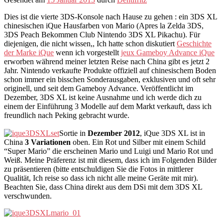
Dies ist die vierte 3DS-Konsole nach Hause zu gehen : ein 3DS XL
chinesischen iQue Hausfarben von Mario (Apres la Zelda 3DS,
3DS Peach Bekommen Club Nintendo 3DS XL Pikachu). Für
diejenigen, die nicht wissen,, Ich hatte schon diskutiert
Geschichte
der Marke iQue
wenn ich vorgestellt
jeux Gameboy Advance iQue
erworben während meiner letzten Reise nach China gibt es jetzt 2
Jahr. Nintendo verkaufte Produkte offiziell auf chinesischem Boden
schon immer ein bisschen Sonderausgaben, exklusiven und oft sehr
originell, und seit dem Gameboy Advance. Veröffentlicht im
Dezember, 3DS XL ist keine Ausnahme und ich werde dich zu
einem der Einführung 3 Modelle auf dem Markt verkauft, dass ich
freundlich nach Peking gebracht wurde.
Sortie in
Dezember 2012
, iQue 3DS XL ist in
China
3 Variationen
oben. Ein Rot und Silber mit einem Schild
“Super Mario” die erscheinen Mario und Luigi und Mario Rot und
Weiß. Meine Präferenz ist mit diesem, dass ich im Folgenden Bilder
zu präsentieren (bitte entschuldigen Sie die Fotos in mittlerer
Qualität, Ich reise so dass ich nicht alle meine Geräte mit mir).
Beachten Sie, dass China direkt aus dem DSi mit dem 3DS XL
verschwunden.