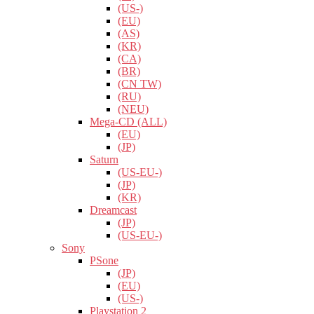
(US-)
(EU)
(AS)
(KR)
(CA)
(BR)
(CN TW)
(RU)
(NEU)
Mega-CD (ALL)
(EU)
(JP)
Saturn
(US-EU-)
(JP)
(KR)
Dreamcast
(JP)
(US-EU-)
Sony
PSone
(JP)
(EU)
(US-)
Playstation 2