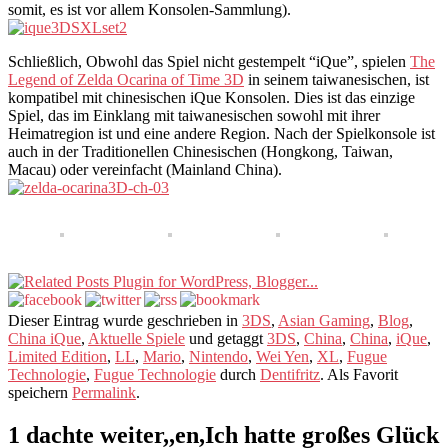
somit, es ist vor allem Konsolen-Sammlung).
Schließlich, Obwohl das Spiel nicht gestempelt “iQue”, spielen
The
Legend of Zelda Ocarina of Time 3D
in seinem taiwanesischen, ist
kompatibel mit chinesischen iQue Konsolen. Dies ist das einzige
Spiel, das im Einklang mit taiwanesischen sowohl mit ihrer
Heimatregion ist und eine andere Region. Nach der Spielkonsole ist
auch in der Traditionellen Chinesischen (Hongkong, Taiwan,
Macau) oder vereinfacht (Mainland China).
Dieser Eintrag wurde geschrieben in
3DS
,
Asian Gaming
,
Blog
,
China iQue
,
Aktuelle Spiele
und getaggt
3DS
,
China
,
China
,
iQue
,
Limited Edition
,
LL
,
Mario
,
Nintendo
,
Wei Yen
,
XL
,
Fugue
Technologie
,
Fugue Technologie
durch
Dentifritz
. Als Favorit
speichern
Permalink
.
1 dachte weiter,,en,Ich hatte großes Glück