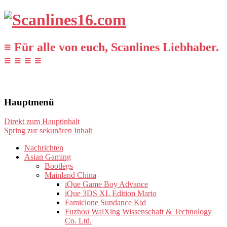
≡ Für alle von euch, Scanlines Liebhaber.
≡ ≡ ≡ ≡
Hauptmenü
Direkt zum Hauptinhalt
Spring zur sekunären Inhalt
Nachrichten
Asian Gaming
Bootlegs
Mainland China
iQue Game Boy Advance
iQue 3DS XL Edition Mario
Famiclone Sundance Kid
Fuzhou WaiXing Wissenschaft & Technology
Co. Ltd.