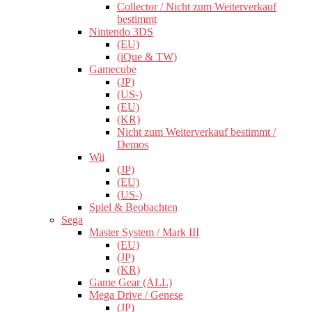
Collector / Nicht zum Weiterverkauf
bestimmt
Nintendo 3DS
(EU)
(iQue & TW)
Gamecube
(JP)
(US-)
(EU)
(KR)
Nicht zum Weiterverkauf bestimmt /
Demos
Wii
(JP)
(EU)
(US-)
Spiel & Beobachten
Sega
Master System / Mark III
(EU)
(JP)
(KR)
Game Gear (ALL)
Mega Drive / Genese
(JP)