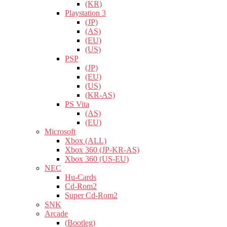
(KR)
Playstation 3
(JP)
(AS)
(EU)
(US)
PSP
(JP)
(EU)
(US)
(KR-AS)
PS Vita
(AS)
(EU)
Microsoft
Xbox (ALL)
Xbox 360 (JP-KR-AS)
Xbox 360 (US-EU)
NEC
Hu-Cards
Cd-Rom2
Super Cd-Rom2
SNK
Arcade
(Bootleg)