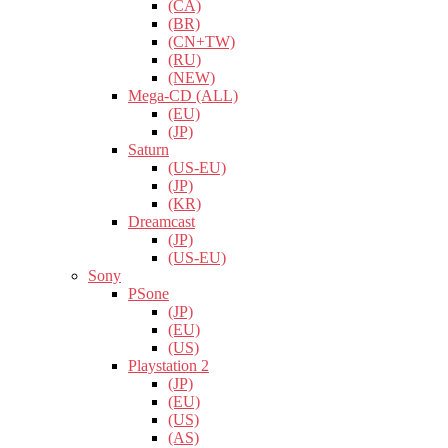
(CA)
(BR)
(CN+TW)
(RU)
(NEW)
Mega-CD (ALL)
(EU)
(JP)
Saturn
(US-EU)
(JP)
(KR)
Dreamcast
(JP)
(US-EU)
Sony
PSone
(JP)
(EU)
(US)
Playstation 2
(JP)
(EU)
(US)
(AS)