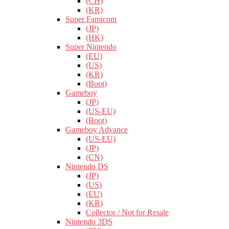
(CH)
(KR)
Super Famicom
(JP)
(HK)
Super Nintendo
(EU)
(US)
(KR)
(Boot)
Gameboy
(JP)
(US-EU)
(Boot)
Gameboy Advance
(US-EU)
(JP)
(CN)
Nintendo DS
(JP)
(US)
(EU)
(KR)
Collector / Not for Resale
Nintendo 3DS