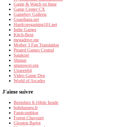
Game & Watch en ligne
Game Center CX
Gameboy Galleria
Guardiana.net
Hardcoregaming101.net
Indie Games
Kitch-Bent
megadrive.me
Mother 3 Fan Translation
Pirated Games Central
Satakore
Shmup
smspower.org
Unseen64
Video Game Den
World of Arcades
J'aime suivre
Benishiro 8-16bits Inside
bobdupneu.fr
Famicomblog
Forent Chavouet
Glouton Barjot