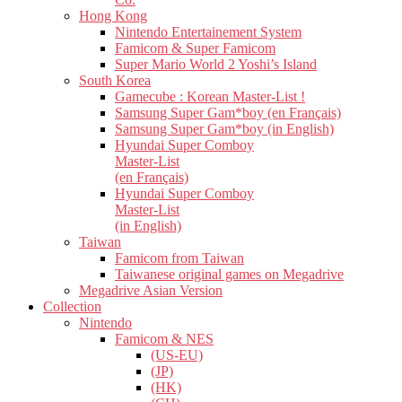
Hong Kong
Nintendo Entertainement System
Famicom & Super Famicom
Super Mario World 2 Yoshi’s Island
South Korea
Gamecube : Korean Master-List !
Samsung Super Gam*boy (en Français)
Samsung Super Gam*boy (in English)
Hyundai Super Comboy
Master-List
(en Français)
Hyundai Super Comboy
Master-List
(in English)
Taiwan
Famicom from Taiwan
Taiwanese original games on Megadrive
Megadrive Asian Version
Collection
Nintendo
Famicom & NES
(US-EU)
(JP)
(HK)