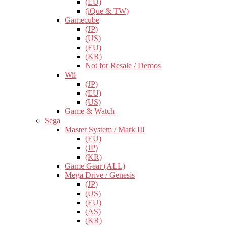
(EU)
(iQue & TW)
Gamecube
(JP)
(US)
(EU)
(KR)
Not for Resale / Demos
Wii
(JP)
(EU)
(US)
Game & Watch
Sega
Master System / Mark III
(EU)
(JP)
(KR)
Game Gear (ALL)
Mega Drive / Genesis
(JP)
(US)
(EU)
(AS)
(KR)