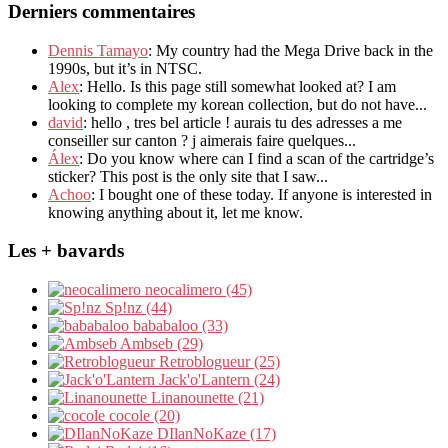
Derniers commentaires
Dennis Tamayo
: My country had the Mega Drive back in the
1990s, but it’s in NTSC.
Alex
: Hello. Is this page still somewhat looked at? I am
looking to complete my korean collection, but do not have...
david
: hello , tres bel article ! aurais tu des adresses a me
conseiller sur canton ? j aimerais faire quelques...
Álex
: Do you know where can I find a scan of the cartridge’s
sticker? This post is the only site that I saw...
Achoo
: I bought one of these today. If anyone is interested in
knowing anything about it, let me know.
Les + bavards
neocalimero (45)
Sp!nz (44)
bababaloo (33)
Ambseb (29)
Retroblogueur (25)
Jack'o'Lantern (24)
Linanounette (21)
cocole (20)
DIlanNoKaze (17)