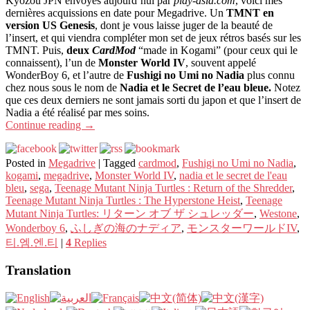
Kyozou JPN envoyés aujourd’hui par
play-asia.com
, voici mes
dernières acquissions en date pour Megadrive. Un
TMNT en
version US Genesis
, dont je vous laisse juger de la beauté de
l’insert, et qui viendra compléter mon set de jeux rétros basés sur les
TMNT. Puis,
deux
CardMod
“made in Kogami” (pour ceux qui le
connaissent), l’un de
Monster World IV
, souvent appelé
WonderBoy 6, et l’autre de
Fushigi no Umi no Nadia
plus connu
chez nous sous le nom de
Nadia et le Secret de l’eau bleue.
Notez
que ces deux derniers ne sont jamais sorti du japon et que l’insert de
Nadia a été réalisé par mes soins.
Continue reading
→
Posted in
Megadrive
|
Tagged
cardmod
,
Fushigi no Umi no Nadia
,
kogami
,
megadrive
,
Monster World IV
,
nadia et le secret de l'eau
bleu
,
sega
,
Teenage Mutant Ninja Turtles : Return of the Shredder
,
Teenage Mutant Ninja Turtles : The Hyperstone Heist
,
Teenage
Mutant Ninja Turtles: リターン オブ ザ シュレッダー
,
Westone
,
Wonderboy 6
,
ふしぎの海のナディア
,
モンスターワールドIV
,
티.엠.엔.티
|
4
Replies
Translation