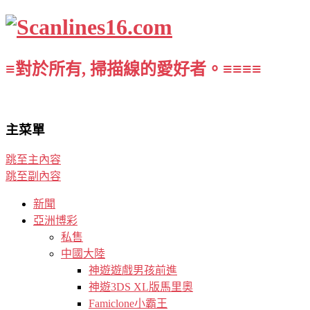
≡對於所有, 掃描線的愛好者。≡≡≡≡
主菜單
跳至主內容
跳至副內容
新聞
亞洲博彩
私售
中國大陸
神遊遊戲男孩前進
神遊3DS XL版馬里奧
Famiclone小霸王