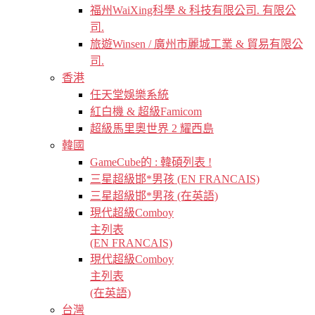
福州WaiXing科學 & 科技有限公司. 有限公
司.
旅遊Winsen / 廣州市麗城工業 & 貿易有限公
司.
香港
任天堂娛樂系統
紅白機 & 超級Famicom
超級馬里奧世界 2 耀西島
韓國
GameCube的 : 韓碩列表 !
三星超級邯*男孩 (EN FRANCAIS)
三星超級邯*男孩 (在英語)
現代超級Comboy
主列表
(EN FRANCAIS)
現代超級Comboy
主列表
(在英語)
台灣