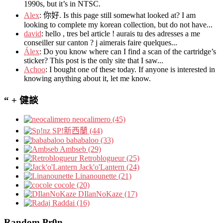
1990s
,
but it’s in NTSC
.
Alex
: 你好.
Is this page still somewhat looked at
?
I am
looking to complete my korean collection
,
but do not have..
.
david
:
hello
,
tres bel article
!
aurais tu des adresses a me
conseiller sur canton
?
j aimerais faire quelques..
.
Álex
: Do you know where can I find a scan of the cartridge’s
sticker? This post is the only site that I saw...
Achoo
: I bought one of these today. If anyone is interested in
knowing anything about it, let me know.
“ + 健談
neocalimero (45)
SP!新西蘭 (44)
bababaloo (33)
Ambseb (29)
Retroblogueur (25)
Jack'o'Lantern (24)
Linanounette (21)
cocole (20)
DIlanNoKaze (17)
Raddai (16)
Random Pr0n