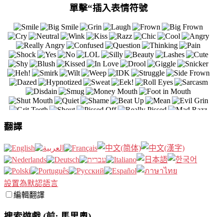
單擊“插入表情符號
翻譯
設置為默認語言
編輯翻譯
搜索遊戲 (前: 馬里奧)