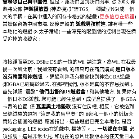
會聯想自己與中國做
. 但是，讓我們回到我們的羊, 從 2003, 神
遊將公佈
神遊播放器
(神遊機) 非盟TGS, 一種微型N64成一個
大的手柄，在其中插入的閃存卡格式的遊戲 (
更多信息在這裡
)
當然保留為中國市場. 然後是轉的
遊戲男孩前進
, 誰有權一些
本地化的遊戲 (8 太子港總) 一些漂亮的限量版的控制台現在備
受追捧的收藏家 :
將接踵而至DS, DSlite DSi的一拉的Wii. 請注意，為Wii, 在我最
後一次到北京，我還沒有看到, 的確只可在商店購買
進口版本
沒有韓國和神遊版
. ，通過利弊我有機會找到神遊GBA遊戲
(和GBA已經屬於過去, 在那裡我們, 版本是真的不容易找到!).
首先詳細 “震驚”
他們出售的DS遊戲盒
! 和其他地方, 如果你有
一個日本DS遊戲, 您可能已經注意到，成型盒提供了一個GBA
卡帶的位置. 僅
瓦里奧土地墊款
沒有住房權, 相反，它被送到
黑絲絨袋的題詞 “這是我的馬里奧” 的頂部和一個小的紙板套
筒結合插圖的遊戲. 應當指出，這些遊戲已完全本地化, 是否
packagning, LES textes在遊戲中, 標誌等。…
一切都在中國
. 必
須強調，這是非常少見. 和現在的照片比較版本的任天堂日本