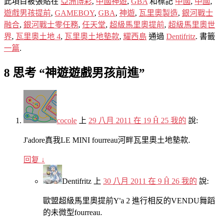
此項目被張貼在
亞洲博彩
,
中國神遊
,
GBA
和標記
中國
,
中國
,
遊戲男孩提前
,
GAMEBOY
,
GBA
,
神遊
,
瓦里奧製造
,
銀河戰士
融合
,
銀河戰士零任務
,
任天堂
,
超級馬里奧提前
,
超級馬里奧世
界
,
瓦里奧土地 4
,
瓦里奧土地墊款
,
耀西島
通過
Dentifritz
. 書籤
一篇
.
8 思考 “
神遊遊戲男孩前進
”
cocole
上
29 八月 2011 在 19 Ĥ 25 我的
說:
J'adore真我LE MINI fourreau河畔瓦里奧土地墊款.
回复
↓
Dentifritz
上
30 八月 2011 在 9 Ĥ 26 我的
說:
歐盟超級馬里奧提前Y'a 2 進行相反的VENDU舞蹈
的未微型fourreau.