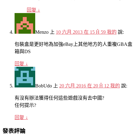
回复
↓
Menzo
上
10 六月 2013 在 15 Ĥ 59 我的
說:
包裝盒是更好地為加強eBay上其他地方的人重複GBA盒
箱與DS
回复
↓
BobUdo
上
20 六月 2016 在 20 Ĥ 12 我的
說:
有沒有辦法獲得任何這些遊戲沒有去中國?
任何提示?
回复
↓
發表評論