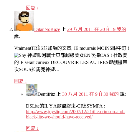
回复
↓
DilanNoKaze
上
29 八月 2011 在 20 Ĥ 19 我的
說:
VraimentTRÈS並加噸的文章, JE mourrais MOINS眼中釘 !
神遊銀河戰士東部超級美女EN吹捧CAS ! 杜政變
的JE serait curieux DECOUVRIR LES AUTRES遊戲機架
次SOUS拉馬克神遊…
回复
↓
Dentifritz
上
30 八月 2011 在 9 Ĥ 30 我的
說:
DSLite的IL Y A歐盟膠束-CI德SYMPA :
http://www.joystiq.com/2007/12/21/the-crimson-and-
black-lite-we-should-have-received/
回复
↓