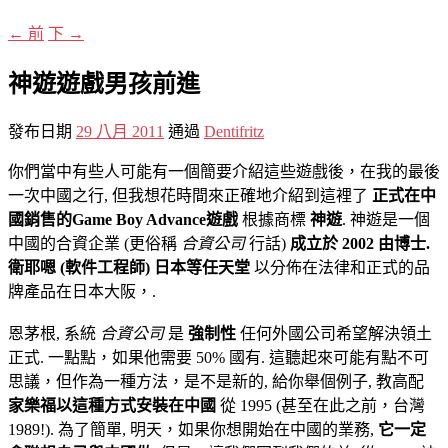
←
前
下
→
神遊遊戲男孩前進
發布日期
29 八月 2011
通過
Dentifritz
你們當中有些人可能有一個簡要介紹這些遊戲後，在我的最後
一次中國之行, 但我想花時間來正確地介紹到這裡了
正式在中
國銷售的Game Boy Advance遊戲
根據商標
神遊
. 神遊是一個
中國的合資企業 (更俗稱
合資公司
行話)
成立於 2002 由博士.
衛耶嗯 (軟件工程師) 日本等任天堂
以分佈在法律和正式的品
牌產品在日本大阪，.
恩茅根, 系統
合資公司
是
強制性
任何外國公司希望解決領土
正式. 一點點，如果他需要 50% 國有. 這聽起來可能有點不可
思議，但作為一種方法，是不是新的, 給你舉個例子, 教高配
家樂福以這種方式安裝在中國
從 1995 (甚至在此之前，台灣
1989!). 為了簡單, 明天，如果你想開始在中國的業務,
它一定