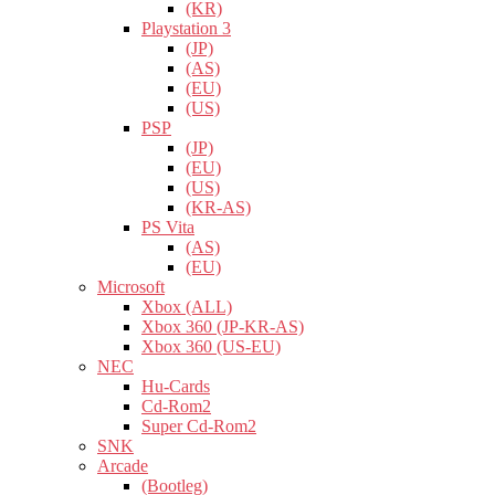
(KR)
Playstation 3
(JP)
(AS)
(EU)
(US)
PSP
(JP)
(EU)
(US)
(KR-AS)
PS Vita
(AS)
(EU)
Microsoft
Xbox (ALL)
Xbox 360 (JP-KR-AS)
Xbox 360 (US-EU)
NEC
Hu-Cards
Cd-Rom2
Super Cd-Rom2
SNK
Arcade
(Bootleg)