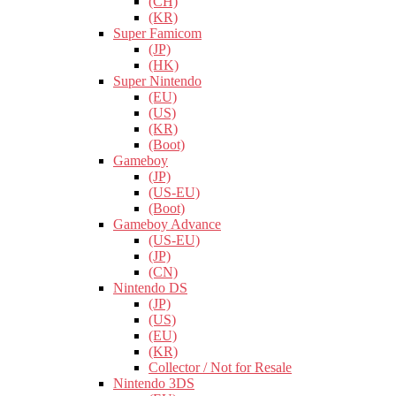
(CH)
(KR)
Super Famicom
(JP)
(HK)
Super Nintendo
(EU)
(US)
(KR)
(Boot)
Gameboy
(JP)
(US-EU)
(Boot)
Gameboy Advance
(US-EU)
(JP)
(CN)
Nintendo DS
(JP)
(US)
(EU)
(KR)
Collector / Not for Resale
Nintendo 3DS