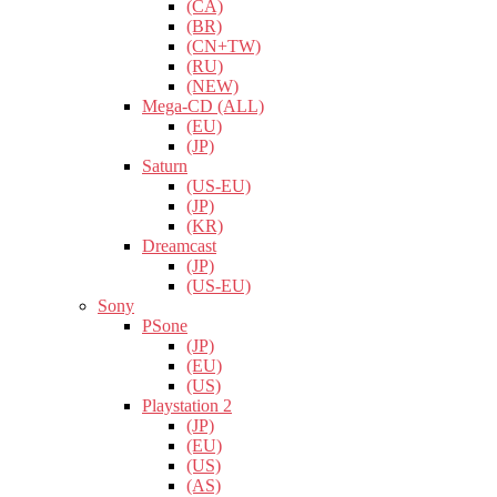
(CA)
(BR)
(CN+TW)
(RU)
(NEW)
Mega-CD (ALL)
(EU)
(JP)
Saturn
(US-EU)
(JP)
(KR)
Dreamcast
(JP)
(US-EU)
Sony
PSone
(JP)
(EU)
(US)
Playstation 2
(JP)
(EU)
(US)
(AS)