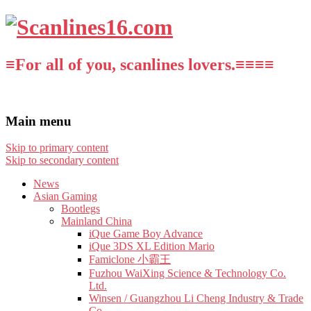
≡For all of you, scanlines lovers.≡≡≡≡
Main menu
Skip to primary content
Skip to secondary content
News
Asian Gaming
Bootlegs
Mainland China
iQue Game Boy Advance
iQue 3DS XL Edition Mario
Famiclone 小霸王
Fuzhou WaiXing Science & Technology Co.
Ltd.
Winsen / Guangzhou Li Cheng Industry & Trade
Co.