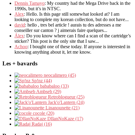
Dennis Tamayo
: My country had the Mega Drive back in the
1990s, but it’s in NTSC.
Alex
: Hello. Is this page still somewhat looked at? I am
looking to complete my korean collection, but do not have...
david
: hello , tres bel article ! aurais tu des adresses a me
conseiller sur canton ? j aimerais faire quelques...
Álex
: Do you know where can I find a scan of the cartridge’s
sticker? This post is the only site that I saw...
Achoo
: I bought one of these today. If anyone is interested in
knowing anything about it, let me know.
Les + bavards
neocalimero (45)
Sp!nz (44)
bababaloo (33)
Ambseb (29)
Retroblogueur (25)
Jack'o'Lantern (24)
Linanounette (21)
cocole (20)
DIlanNoKaze (17)
Radaj (16)