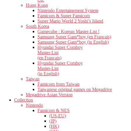
Hong Kong
Nintendo Entertainement System
Famicom & Super Famicom
Super Mario World 2 Yoshi’s Island
South Korea
Gamecube : Korean Master-List !
Samsung Super Gam*boy (en Français)
Samsung Super Gam*boy (in English)
Hyundai Super Comboy
Master-List
(en Français)
Hyundai Super Comboy
Master-List
(in English)
Taiwan
Famicom from Taiwan
Taiwanese original games on Megadrive
Megadrive Asian Version
Collection
Nintendo
Famicom & NES
(US-EU)
(JP)
(HK)