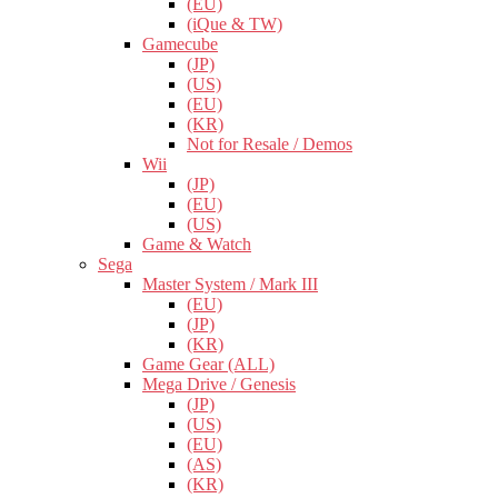
(EU)
(iQue & TW)
Gamecube
(JP)
(US)
(EU)
(KR)
Not for Resale / Demos
Wii
(JP)
(EU)
(US)
Game & Watch
Sega
Master System / Mark III
(EU)
(JP)
(KR)
Game Gear (ALL)
Mega Drive / Genesis
(JP)
(US)
(EU)
(AS)
(KR)