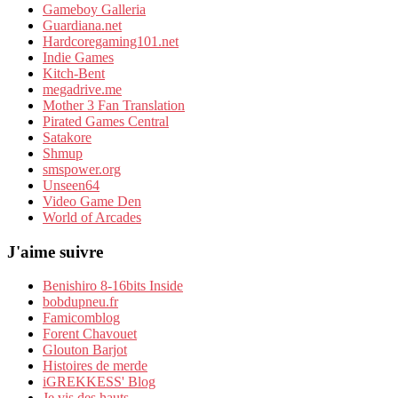
Gameboy Galleria
Guardiana.net
Hardcoregaming101.net
Indie Games
Kitch-Bent
megadrive.me
Mother 3 Fan Translation
Pirated Games Central
Satakore
Shmup
smspower.org
Unseen64
Video Game Den
World of Arcades
J'aime suivre
Benishiro 8-16bits Inside
bobdupneu.fr
Famicomblog
Forent Chavouet
Glouton Barjot
Histoires de merde
iGREKKESS' Blog
Je vis des hauts