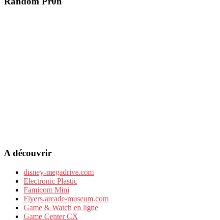
Random Pr0n
A découvrir
disney-megadrive.com
Electronic Plastic
Famicom Mini
Flyers.arcade-museum.com
Game & Watch en ligne
Game Center CX