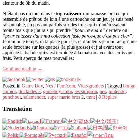
alentour de 8h du matin.
N’étant pas du tout dans le trip
ratisseur
qui ramasse tout ce qui
ressemble de prêt ou de loin à une cartouche ou un jeu, je suis resté
raisonnable, en passant parfois sur des trucs qui m’intéressaient
moins mais que j’aurais pu prendre
“pour revendre”
derrière ou
“pour entasser dans ma collection juste parce-que c’est pas cher”
.
Je n’ai ni le temps, ni la place pour ça, et d’ailleurs je n’ai fait qu’une
seule brocante sur les quatres (la plus grosse) et j’ai avant tout
apprécié la balade qui s’est terminée à la maison avec des croissants
frais. Petit aperçu de mes trouvailles:
Continue reading
→
Posted in
Game Boy
,
Nes / Famicom
,
Vide-greniers
|
Tagged
bongo
comics
,
ducktales 2
,
gameboy color
,
les simpson
,
nes
,
nintendo
,
punchout
,
salamender
,
super mario bros 2
,
tmnt
|
8
Replies
Translation