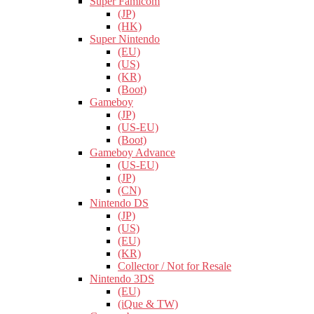
Super Famicom
(JP)
(HK)
Super Nintendo
(EU)
(US)
(KR)
(Boot)
Gameboy
(JP)
(US-EU)
(Boot)
Gameboy Advance
(US-EU)
(JP)
(CN)
Nintendo DS
(JP)
(US)
(EU)
(KR)
Collector / Not for Resale
Nintendo 3DS
(EU)
(iQue & TW)