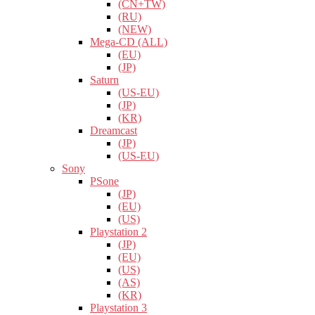
(CN+TW)
(RU)
(NEW)
Mega-CD (ALL)
(EU)
(JP)
Saturn
(US-EU)
(JP)
(KR)
Dreamcast
(JP)
(US-EU)
Sony
PSone
(JP)
(EU)
(US)
Playstation 2
(JP)
(EU)
(US)
(AS)
(KR)
Playstation 3