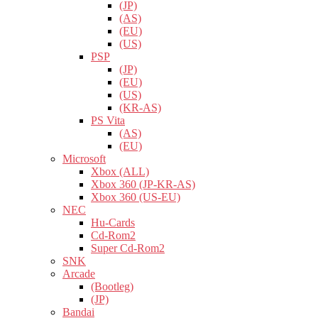
(JP)
(AS)
(EU)
(US)
PSP
(JP)
(EU)
(US)
(KR-AS)
PS Vita
(AS)
(EU)
Microsoft
Xbox (ALL)
Xbox 360 (JP-KR-AS)
Xbox 360 (US-EU)
NEC
Hu-Cards
Cd-Rom2
Super Cd-Rom2
SNK
Arcade
(Bootleg)
(JP)
Bandai