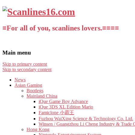
≡For all of you, scanlines lovers.≡≡≡≡
Main menu
Skip to primary content
Skip to secondary content
News
Asian Gaming
Bootlegs
Mainland China
iQue Game Boy Advance
iQue 3DS XL Edition Mario
Famiclone 小霸王
Fuzhou WaiXing Science & Technology Co. Ltd.
Winsen / Guangzhou Li Cheng Industry & Trade 
Hong Kong
Nintendo Entertainement System