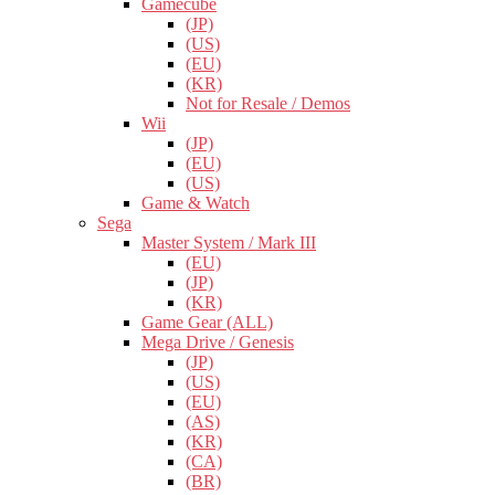
Gamecube
(JP)
(US)
(EU)
(KR)
Not for Resale / Demos
Wii
(JP)
(EU)
(US)
Game & Watch
Sega
Master System / Mark III
(EU)
(JP)
(KR)
Game Gear (ALL)
Mega Drive / Genesis
(JP)
(US)
(EU)
(AS)
(KR)
(CA)
(BR)