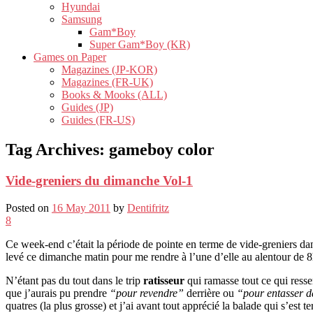
Hyundai
Samsung
Gam*Boy
Super Gam*Boy (KR)
Games on Paper
Magazines (JP-KOR)
Magazines (FR-UK)
Books & Mooks (ALL)
Guides (JP)
Guides (FR-US)
Tag Archives:
gameboy color
Vide-greniers du dimanche Vol-1
Posted on
16 May 2011
by
Dentifritz
8
Ce week-end c’était la période de pointe en terme de vide-greniers d
levé ce dimanche matin pour me rendre à l’une d’elle au alentour de 8
N’étant pas du tout dans le trip
ratisseur
qui ramasse tout ce qui resse
que j’aurais pu prendre
“pour revendre”
derrière ou
“pour entasser d
quatres (la plus grosse) et j’ai avant tout apprécié la balade qui s’est 