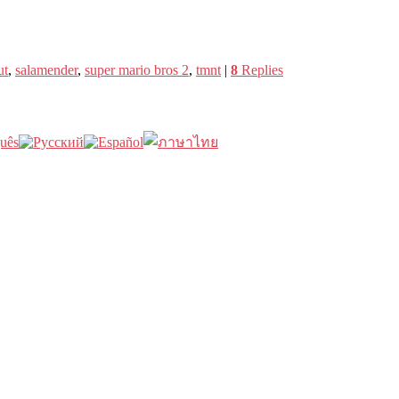
ut
,
salamender
,
super mario bros 2
,
tmnt
|
8
Replies