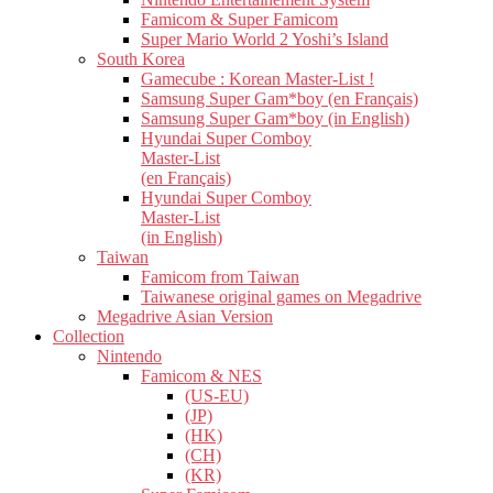
Famicom & Super Famicom
Super Mario World 2 Yoshi’s Island
South Korea
Gamecube : Korean Master-List !
Samsung Super Gam*boy (en Français)
Samsung Super Gam*boy (in English)
Hyundai Super Comboy
Master-List
(en Français)
Hyundai Super Comboy
Master-List
(in English)
Taiwan
Famicom from Taiwan
Taiwanese original games on Megadrive
Megadrive Asian Version
Collection
Nintendo
Famicom & NES
(US-EU)
(JP)
(HK)
(CH)
(KR)