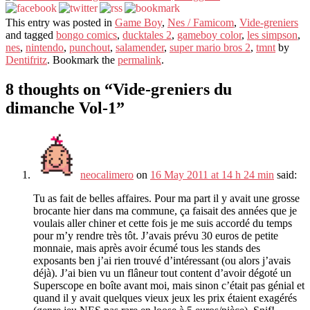
This entry was posted in
Game Boy
,
Nes / Famicom
,
Vide-greniers
and tagged
bongo comics
,
ducktales 2
,
gameboy color
,
les simpson
,
nes
,
nintendo
,
punchout
,
salamender
,
super mario bros 2
,
tmnt
by
Dentifritz
. Bookmark the
permalink
.
8 thoughts on “
Vide-greniers du
dimanche Vol-1
”
neocalimero
on
16 May 2011 at 14 h 24 min
said:
Tu as fait de belles affaires. Pour ma part il y avait une grosse
brocante hier dans ma commune, ça faisait des années que je
voulais aller chiner et cette fois je me suis accordé du temps
pour m’y rendre très tôt. J’avais prévu 30 euros de petite
monnaie, mais après avoir écumé tous les stands des
exposants ben j’ai rien trouvé d’intéressant (ou alors j’avais
déjà). J’ai bien vu un flâneur tout content d’avoir dégoté un
Superscope en boîte avant moi, mais sinon c’était pas génial et
quand il y avait quelques vieux jeux les prix étaient exagérés