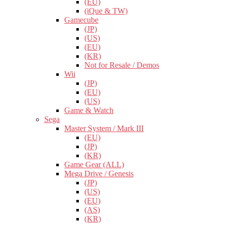
(EU)
(iQue & TW)
Gamecube
(JP)
(US)
(EU)
(KR)
Not for Resale / Demos
Wii
(JP)
(EU)
(US)
Game & Watch
Sega
Master System / Mark III
(EU)
(JP)
(KR)
Game Gear (ALL)
Mega Drive / Genesis
(JP)
(US)
(EU)
(AS)
(KR)