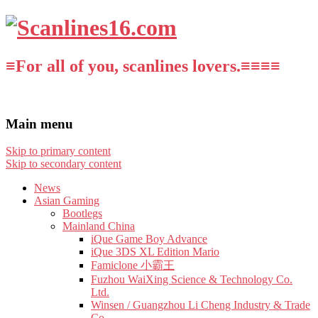
≡For all of you, scanlines lovers.≡≡≡≡
Main menu
Skip to primary content
Skip to secondary content
News
Asian Gaming
Bootlegs
Mainland China
iQue Game Boy Advance
iQue 3DS XL Edition Mario
Famiclone 小霸王
Fuzhou WaiXing Science & Technology Co.
Ltd.
Winsen / Guangzhou Li Cheng Industry & Trade
Co.