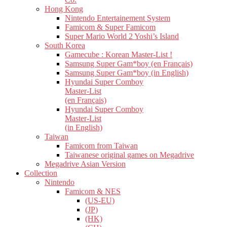
Hong Kong
Nintendo Entertainement System
Famicom & Super Famicom
Super Mario World 2 Yoshi’s Island
South Korea
Gamecube : Korean Master-List !
Samsung Super Gam*boy (en Français)
Samsung Super Gam*boy (in English)
Hyundai Super Comboy
Master-List
(en Français)
Hyundai Super Comboy
Master-List
(in English)
Taiwan
Famicom from Taiwan
Taiwanese original games on Megadrive
Megadrive Asian Version
Collection
Nintendo
Famicom & NES
(US-EU)
(JP)
(HK)