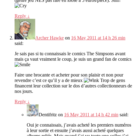
(genre jeu NES pas rare en loose à 5 euros/pièce). Snif!
Reply
↓
Archer Hawke
on
16 May 2011 at 14 h 26 min
said:
Je sais pas si tu connaissais le comics The Simpsons avant
mais ça vaut vraiment le coup, je suis un grand fan de comics
Faire une brocante et acheter pour son plaisir et non pour
revendre c’est ce qu’il y a de mieux
Trop de gens
financent leur collection sur le dos d’autres collectionneurs de
nos jours.
Reply
↓
Dentifritz
on
16 May 2011 at 14 h 42 min
said:
Oui je connaissais, j’avais acheté les premiers numéros
à leur sortie et ensuite j’avais aussi acheté quelques
albums reliés. Mais quand j’ai vu toute une collec j’ai