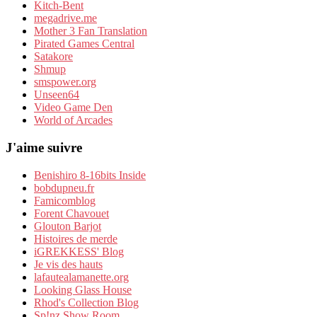
Kitch-Bent
megadrive.me
Mother 3 Fan Translation
Pirated Games Central
Satakore
Shmup
smspower.org
Unseen64
Video Game Den
World of Arcades
J'aime suivre
Benishiro 8-16bits Inside
bobdupneu.fr
Famicomblog
Forent Chavouet
Glouton Barjot
Histoires de merde
iGREKKESS' Blog
Je vis des hauts
lafautealamanette.org
Looking Glass House
Rhod's Collection Blog
Sp!nz Show Room