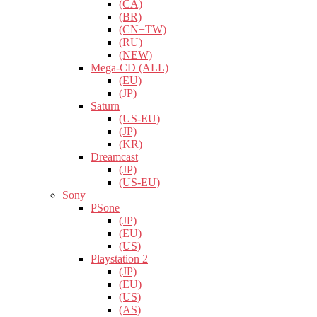
(CA)
(BR)
(CN+TW)
(RU)
(NEW)
Mega-CD (ALL)
(EU)
(JP)
Saturn
(US-EU)
(JP)
(KR)
Dreamcast
(JP)
(US-EU)
Sony
PSone
(JP)
(EU)
(US)
Playstation 2
(JP)
(EU)
(US)
(AS)