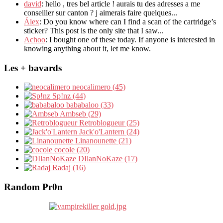
david
: hello , tres bel article ! aurais tu des adresses a me
conseiller sur canton ? j aimerais faire quelques...
Álex
: Do you know where can I find a scan of the cartridge’s
sticker? This post is the only site that I saw...
Achoo
: I bought one of these today. If anyone is interested in
knowing anything about it, let me know.
Les + bavards
neocalimero (45)
Sp!nz (44)
bababaloo (33)
Ambseb (29)
Retroblogueur (25)
Jack'o'Lantern (24)
Linanounette (21)
cocole (20)
DIlanNoKaze (17)
Radaj (16)
Random Pr0n