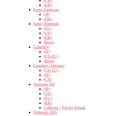
(CH)
(KR)
Super Famicom
(JP)
(HK)
Super Nintendo
(EU)
(US)
(KR)
(Boot)
Gameboy
(JP)
(US-EU)
(Boot)
Gameboy Advance
(US-EU)
(JP)
(CN)
Nintendo DS
(JP)
(US)
(EU)
(KR)
Collector / Not for Resale
Nintendo 3DS