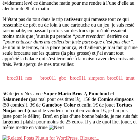
évidement levé ce dimanche matin pour me rendre à l’une d’elle au
alentour de 8h du matin.
N’étant pas du tout dans le trip
ratisseur
qui ramasse tout ce qui
ressemble de prêt ou de loin à une cartouche ou un jeu, je suis resté
raisonnable, en passant parfois sur des trucs qui m’intéressaient
moins mais que j’aurais pu prendre
“pour revendre”
derrière ou
“pour entasser dans ma collection juste parce-que c’est pas cher”
.
Je n’ai ni le temps, ni la place pour ça, et d’ailleurs je n’ai fait qu’une
seule brocante sur les quatres (la plus grosse) et j’ai avant tout
apprécié la balade qui s’est terminée à la maison avec des croissants
frais. Petit aperçu de mes trouvailles:
broc011_nes
broc011_gbc
broc011_simpson
broc011_tmnt
5€ de jeux Nes avec
Super Mario Bros 2, Punchout et
Salamender
(pas mal pour ces titres là), 15€ de
Comics simpsons
(50 comics!), 3€ de
Gameboy Color
et enfin 1€ de jouet
Tortues
Ninjas
neuf (quand le vendeur m’a dit en vouloir 1€, je l’ai pris
juste pour le délire). Bref, en plus d’une bonne balade, je me suis fait
largement plaisir pour moins de 25 euros. Il y a de quoi lire, jouer, et
même mettre en vitrine