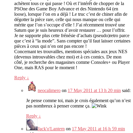
achètent tous ce qui passe ! Où et l’intérêt de chopper de la
PSOne des Game Boy Advance et des Nintendo 64 (en
loose), lorsque l’on en a déjà ! Le truc c’est de chiner afin de
dégotter la pièce rare, celle qui nous manque ou celle qui
mérite que l’on s’occupe d’elle ! J’ai récemment trouvé une
Saturn que je suis heureux d’avoir restaurer … pour l’offrir.
Je ne supporte plus cette frénésie d’achats (pseudo)retro parce
que c’est à “la mode”. Sans compter qu’il faut laisser certaines
pièces à ceux qui n’en ont pas encore !
Concernant tes trouvailles, mentions spéciales aux jeux NES
(devenus introuvables chez moi) et à ces comics. De mon
côté, je recherche des magasines comme Consoles+ ou Player
One, mais RAS pour le moment !
Reply
↓
neocalimero
on
17 May 2011 at 13 h 20 min
said:
Je pense comme toi, mais je crois également qu’on n’est
pas nombreux à penser comme ça.
Reply
↓
Jack'o'Lantern
on
17 May 2011 at 16 h 59 min