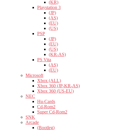
(KR)
Playstation 3
(JP)
(AS)
(EU)
(US)
PSP
(JP)
(EU)
(US)
(KR-AS)
PS Vita
(AS)
(EU)
Microsoft
Xbox (ALL)
Xbox 360 (JP-KR-AS)
Xbox 360 (US-EU)
NEC
Hu-Cards
Cd-Rom2
Super Cd-Rom2
SNK
Arcade
(Bootleg)