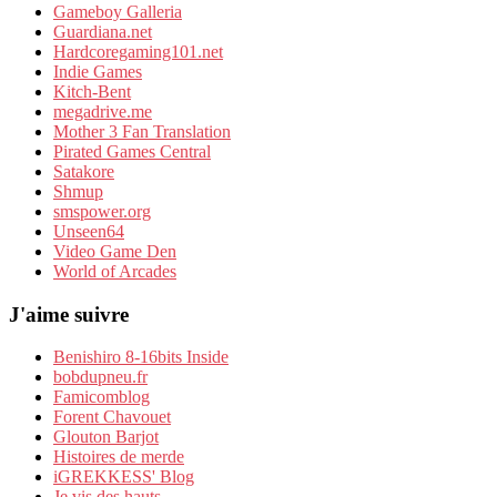
Gameboy Galleria
Guardiana.net
Hardcoregaming101.net
Indie Games
Kitch-Bent
megadrive.me
Mother 3 Fan Translation
Pirated Games Central
Satakore
Shmup
smspower.org
Unseen64
Video Game Den
World of Arcades
J'aime suivre
Benishiro 8-16bits Inside
bobdupneu.fr
Famicomblog
Forent Chavouet
Glouton Barjot
Histoires de merde
iGREKKESS' Blog
Je vis des hauts