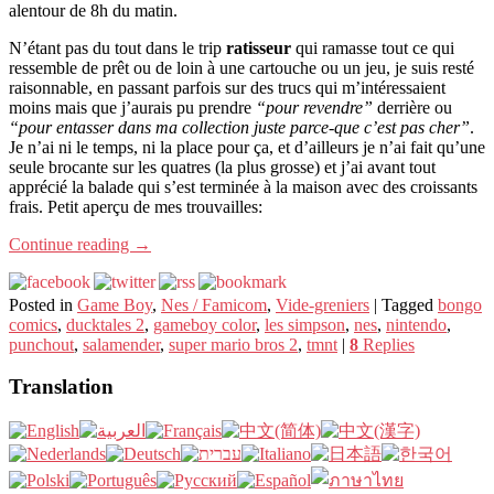
alentour de 8h du matin.
N’étant pas du tout dans le trip
ratisseur
qui ramasse tout ce qui
ressemble de prêt ou de loin à une cartouche ou un jeu, je suis resté
raisonnable, en passant parfois sur des trucs qui m’intéressaient
moins mais que j’aurais pu prendre
“pour revendre”
derrière ou
“pour entasser dans ma collection juste parce-que c’est pas cher”
.
Je n’ai ni le temps, ni la place pour ça, et d’ailleurs je n’ai fait qu’une
seule brocante sur les quatres (la plus grosse) et j’ai avant tout
apprécié la balade qui s’est terminée à la maison avec des croissants
frais. Petit aperçu de mes trouvailles:
Continue reading
→
Posted in
Game Boy
,
Nes / Famicom
,
Vide-greniers
|
Tagged
bongo
comics
,
ducktales 2
,
gameboy color
,
les simpson
,
nes
,
nintendo
,
punchout
,
salamender
,
super mario bros 2
,
tmnt
|
8
Replies
Translation