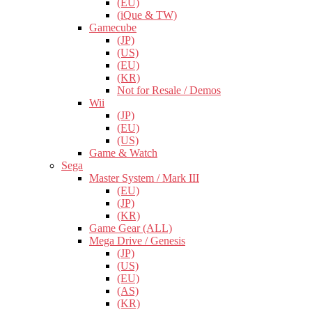
(EU)
(iQue & TW)
Gamecube
(JP)
(US)
(EU)
(KR)
Not for Resale / Demos
Wii
(JP)
(EU)
(US)
Game & Watch
Sega
Master System / Mark III
(EU)
(JP)
(KR)
Game Gear (ALL)
Mega Drive / Genesis
(JP)
(US)
(EU)
(AS)
(KR)