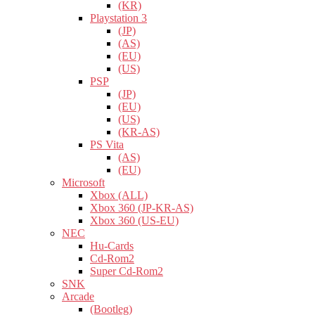
(KR)
Playstation 3
(JP)
(AS)
(EU)
(US)
PSP
(JP)
(EU)
(US)
(KR-AS)
PS Vita
(AS)
(EU)
Microsoft
Xbox (ALL)
Xbox 360 (JP-KR-AS)
Xbox 360 (US-EU)
NEC
Hu-Cards
Cd-Rom2
Super Cd-Rom2
SNK
Arcade
(Bootleg)