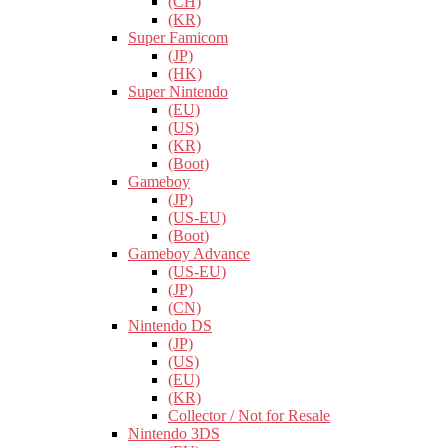
(CH)
(KR)
Super Famicom
(JP)
(HK)
Super Nintendo
(EU)
(US)
(KR)
(Boot)
Gameboy
(JP)
(US-EU)
(Boot)
Gameboy Advance
(US-EU)
(JP)
(CN)
Nintendo DS
(JP)
(US)
(EU)
(KR)
Collector / Not for Resale
Nintendo 3DS