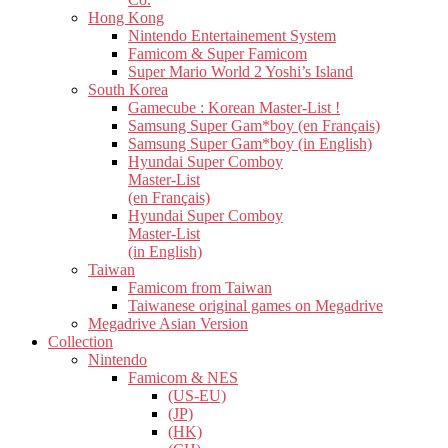
Hong Kong
Nintendo Entertainement System
Famicom & Super Famicom
Super Mario World 2 Yoshi’s Island
South Korea
Gamecube : Korean Master-List !
Samsung Super Gam*boy (en Français)
Samsung Super Gam*boy (in English)
Hyundai Super Comboy
Master-List
(en Français)
Hyundai Super Comboy
Master-List
(in English)
Taiwan
Famicom from Taiwan
Taiwanese original games on Megadrive
Megadrive Asian Version
Collection
Nintendo
Famicom & NES
(US-EU)
(JP)
(HK)