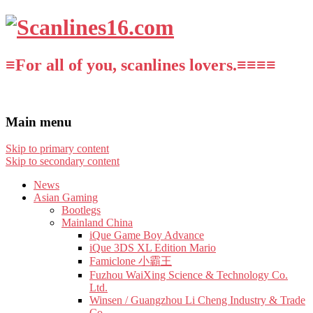
≡For all of you, scanlines lovers.≡≡≡≡
Main menu
Skip to primary content
Skip to secondary content
News
Asian Gaming
Bootlegs
Mainland China
iQue Game Boy Advance
iQue 3DS XL Edition Mario
Famiclone 小霸王
Fuzhou WaiXing Science & Technology Co.
Ltd.
Winsen / Guangzhou Li Cheng Industry & Trade
Co.