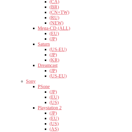
(CA)
(BR)
(CN+TW)
(RU)
(NEW)
Mega-CD (ALL)
(EU)
(JP)
Saturn
(US-EU)
(JP)
(KR)
Dreamcast
(JP)
(US-EU)
Sony
PSone
(JP)
(EU)
(US)
Playstation 2
(JP)
(EU)
(US)
(AS)