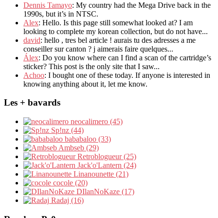
Dennis Tamayo
: My country had the Mega Drive back in the
1990s, but it’s in NTSC.
Alex
: Hello. Is this page still somewhat looked at? I am
looking to complete my korean collection, but do not have...
david
: hello , tres bel article ! aurais tu des adresses a me
conseiller sur canton ? j aimerais faire quelques...
Álex
: Do you know where can I find a scan of the cartridge’s
sticker? This post is the only site that I saw...
Achoo
: I bought one of these today. If anyone is interested in
knowing anything about it, let me know.
Les + bavards
neocalimero (45)
Sp!nz (44)
bababaloo (33)
Ambseb (29)
Retroblogueur (25)
Jack'o'Lantern (24)
Linanounette (21)
cocole (20)
DIlanNoKaze (17)
Radaj (16)