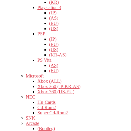
(KR)
Playstation 3
(JP)
(AS)
(EU)
(US)
PSP
(JP)
(EU)
(US)
(KR-AS)
PS Vita
(AS)
(EU)
Microsoft
Xbox (ALL)
Xbox 360 (JP-KR-AS)
Xbox 360 (US-EU)
NEC
Hu-Cards
Cd-Rom2
Super Cd-Rom2
SNK
Arcade
(Bootleg)