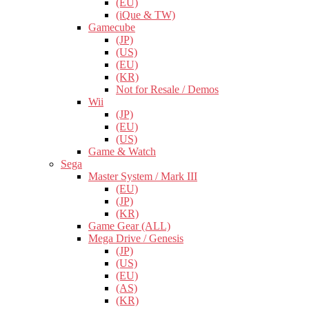
(EU)
(iQue & TW)
Gamecube
(JP)
(US)
(EU)
(KR)
Not for Resale / Demos
Wii
(JP)
(EU)
(US)
Game & Watch
Sega
Master System / Mark III
(EU)
(JP)
(KR)
Game Gear (ALL)
Mega Drive / Genesis
(JP)
(US)
(EU)
(AS)
(KR)