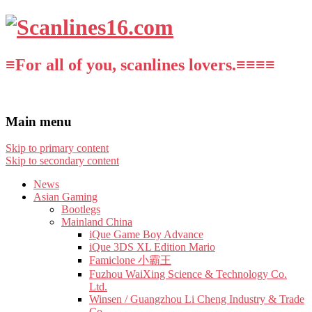
≡For all of you, scanlines lovers.≡≡≡≡
Main menu
Skip to primary content
Skip to secondary content
News
Asian Gaming
Bootlegs
Mainland China
iQue Game Boy Advance
iQue 3DS XL Edition Mario
Famiclone 小霸王
Fuzhou WaiXing Science & Technology Co.
Ltd.
Winsen / Guangzhou Li Cheng Industry & Trade
Co.