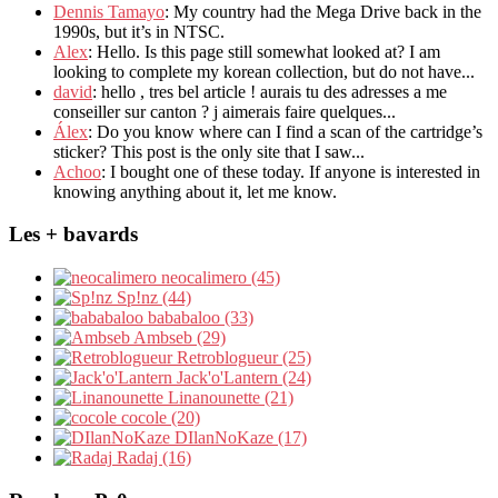
Dennis Tamayo
: My country had the Mega Drive back in the
1990s, but it’s in NTSC.
Alex
: Hello. Is this page still somewhat looked at? I am
looking to complete my korean collection, but do not have...
david
: hello , tres bel article ! aurais tu des adresses a me
conseiller sur canton ? j aimerais faire quelques...
Álex
: Do you know where can I find a scan of the cartridge’s
sticker? This post is the only site that I saw...
Achoo
: I bought one of these today. If anyone is interested in
knowing anything about it, let me know.
Les + bavards
neocalimero (45)
Sp!nz (44)
bababaloo (33)
Ambseb (29)
Retroblogueur (25)
Jack'o'Lantern (24)
Linanounette (21)
cocole (20)
DIlanNoKaze (17)
Radaj (16)