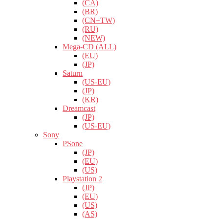
(CA)
(BR)
(CN+TW)
(RU)
(NEW)
Mega-CD (ALL)
(EU)
(JP)
Saturn
(US-EU)
(JP)
(KR)
Dreamcast
(JP)
(US-EU)
Sony
PSone
(JP)
(EU)
(US)
Playstation 2
(JP)
(EU)
(US)
(AS)