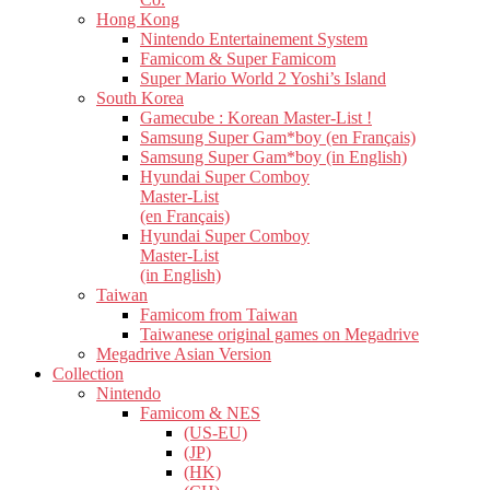
Hong Kong
Nintendo Entertainement System
Famicom & Super Famicom
Super Mario World 2 Yoshi’s Island
South Korea
Gamecube : Korean Master-List !
Samsung Super Gam*boy (en Français)
Samsung Super Gam*boy (in English)
Hyundai Super Comboy
Master-List
(en Français)
Hyundai Super Comboy
Master-List
(in English)
Taiwan
Famicom from Taiwan
Taiwanese original games on Megadrive
Megadrive Asian Version
Collection
Nintendo
Famicom & NES
(US-EU)
(JP)
(HK)