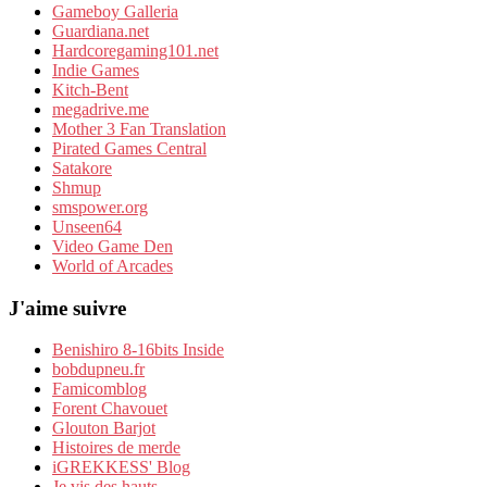
Gameboy Galleria
Guardiana.net
Hardcoregaming101.net
Indie Games
Kitch-Bent
megadrive.me
Mother 3 Fan Translation
Pirated Games Central
Satakore
Shmup
smspower.org
Unseen64
Video Game Den
World of Arcades
J'aime suivre
Benishiro 8-16bits Inside
bobdupneu.fr
Famicomblog
Forent Chavouet
Glouton Barjot
Histoires de merde
iGREKKESS' Blog
Je vis des hauts