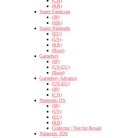
(CH)
(KR)
Super Famicom
(JP)
(HK)
Super Nintendo
(EU)
(US)
(KR)
(Boot)
Gameboy
(JP)
(US-EU)
(Boot)
Gameboy Advance
(US-EU)
(JP)
(CN)
Nintendo DS
(JP)
(US)
(EU)
(KR)
Collector / Not for Resale
Nintendo 3DS