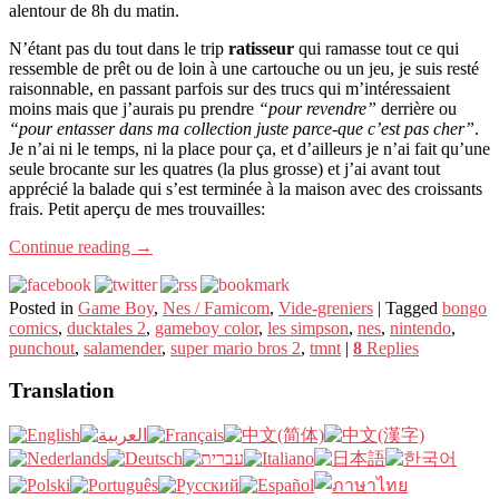
alentour de 8h du matin.
N’étant pas du tout dans le trip
ratisseur
qui ramasse tout ce qui
ressemble de prêt ou de loin à une cartouche ou un jeu, je suis resté
raisonnable, en passant parfois sur des trucs qui m’intéressaient
moins mais que j’aurais pu prendre
“pour revendre”
derrière ou
“pour entasser dans ma collection juste parce-que c’est pas cher”
.
Je n’ai ni le temps, ni la place pour ça, et d’ailleurs je n’ai fait qu’une
seule brocante sur les quatres (la plus grosse) et j’ai avant tout
apprécié la balade qui s’est terminée à la maison avec des croissants
frais. Petit aperçu de mes trouvailles:
Continue reading
→
Posted in
Game Boy
,
Nes / Famicom
,
Vide-greniers
|
Tagged
bongo
comics
,
ducktales 2
,
gameboy color
,
les simpson
,
nes
,
nintendo
,
punchout
,
salamender
,
super mario bros 2
,
tmnt
|
8
Replies
Translation