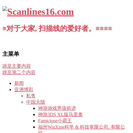
≡对于大家, 扫描线的爱好者。≡≡≡≡
主菜单
跳至主要内容
跳至第二个内容
新闻
亚洲博彩
私售
中国大陆
神游游戏男孩前进
神游3DS XL版马里奥
Famiclone小霸王
福州WaiXing科学 & 科技有限公司. 有限公