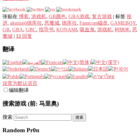
张贴在
博客
,
游戏机
,
GB颜色
,
GBA游戏
,
复古游戏
|
标签
推
进
,
akumajō德库拉
,
恶魔城
,
德库拉
,
Famicom磁盘
,
GAMEBOY
,
GB
,
GBA
,
GBC
,
指导书
,
KONAMI
,
吸血鬼
,
游戏机
,
柯纳米
,
恶
魔城
|
12
回复
翻译
设置为默认语言
编辑翻译
搜索游戏 (前: 马里奥)
搜索
Random Pr0n