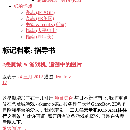
超级GAM *男孩 (KR)
纸的游戏
杂志 (JP-AGE)
杂志 (FR英国)
书籍 & mooks (所有)
指南 (太平绅士)
指南 (FR - 美)
标记档案:
指导书
#恶魔城 & 游戏机, 追溯中的图片.
发表于
24 三月 2012
通过
dentifritz
12
这星期增加了在十几引用
项目集合
与日本新指南书. 我把重点
放在恶魔城游戏 / akumajo德古拉各种任天堂GameBoy. 2D动作
冒险和平台的爱人，我必须说，,
二人任天堂和KONAMI往往
行之有效
与此许可证. 离开所有这些游戏的概述, 只是在售票
后跳以下.
继续阅读
→