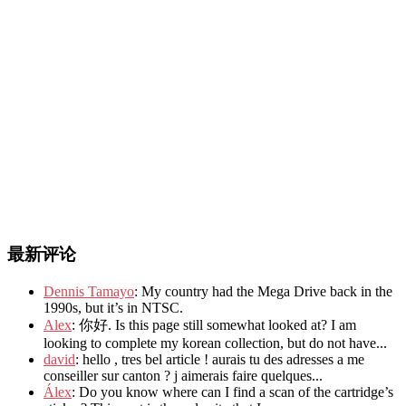
最新评论
Dennis Tamayo
: My country had the Mega Drive back in the
1990s, but it’s in NTSC.
Alex
: 你好. Is this page still somewhat looked at? I am
looking to complete my korean collection, but do not have...
david
: hello , tres bel article ! aurais tu des adresses a me
conseiller sur canton ? j aimerais faire quelques...
Álex
: Do you know where can I find a scan of the cartridge’s