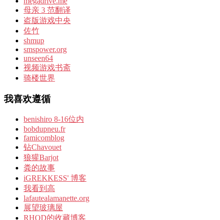
megadrive.me
母亲 3 范翻译
盗版游戏中央
佐竹
shmup
smspower.org
unseen64
视频游戏书斋
骑楼世界
我喜欢遵循
benishiro 8-16位内
bobdupneu.fr
famicomblog
钻Chavouet
狼獾Barjot
粪的故事
iGREKKESS' 博客
我看到高
lafautealamanette.org
展望玻璃屋
RHOD的收藏博客