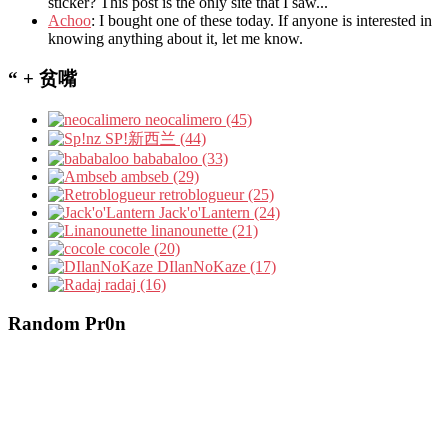
sticker? This post is the only site that I saw...
Achoo
: I bought one of these today. If anyone is interested in
knowing anything about it, let me know.
“ + 贫嘴
neocalimero (45)
SP!新西兰 (44)
bababaloo (33)
ambseb (29)
retroblogueur (25)
Jack'o'Lantern (24)
linanounette (21)
cocole (20)
DIlanNoKaze (17)
radaj (16)
Random Pr0n