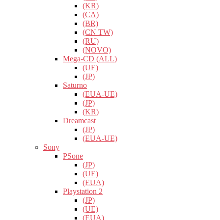
(KR)
(CA)
(BR)
(CN TW)
(RU)
(NOVO)
Mega-CD (ALL)
(UE)
(JP)
Saturno
(EUA-UE)
(JP)
(KR)
Dreamcast
(JP)
(EUA-UE)
Sony
PSone
(JP)
(UE)
(EUA)
Playstation 2
(JP)
(UE)
(EUA)