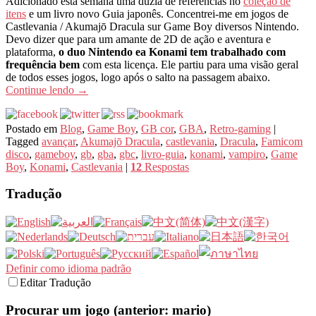
Adicionado esta semana uma dúzia de referências no
coleção de
itens
e um livro novo Guia japonês. Concentrei-me em jogos de
Castlevania / Akumajō Dracula sur Game Boy diversos Nintendo.
Devo dizer que para um amante de 2D de ação e aventura e
plataforma,
o duo Nintendo ea Konami tem trabalhado com
frequência bem
com esta licença. Ele partiu para uma visão geral
de todos esses jogos, logo após o salto na passagem abaixo.
Continue lendo
→
Postado em
Blog
,
Game Boy
,
GB cor
,
GBA
,
Retro-gaming
|
Tagged
avançar
,
Akumajō Dracula
,
castlevania
,
Dracula
,
Famicom
disco
,
gameboy
,
gb
,
gba
,
gbc
,
livro-guia
,
konami
,
vampiro
,
Game
Boy
,
Konami
,
Castlevania
|
12
Respostas
Tradução
Definir como idioma padrão
Editar Tradução
Procurar um jogo (anterior: mario)