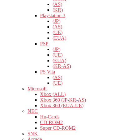
(AS)
(KR)
Playstation 3
(JP)
(AS)
(UE)
(EUA)
PSP
(JP)
(UE)
(EUA)
(KR-AS)
PS Vita
(AS)
(UE)
Microsoft
Xbox (ALL)
Xbox 360 (JP-KR-AS)
Xbox 360 (EUA-UE)
NEC
Hu-Cards
CD-ROM2
Super CD-ROM2
SNK
Arcada