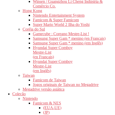
Winsen / Guangzhou Li Cheng Indústria &
Comércio Co.
Hong Kong
Nintendo Entertainment System
Famicom & Super Famicom
Super Mario World 2 Ilha do Yoshi
Coréia do Sul
Gamecube : Coreano Mestre-List !
Samsung Super Gam * menino (en Français)
Samsung Super Gam * menino (em Inglês)
Hyundai Super Comboy
Mestre-List
(en Français)
Hyundai Super Comboy
Mestre-List
(em Inglês)
Taiwan
Famicom de Taiwan
Jogos originais de Taiwan no Megadrive
Megadrive versão asiática
Coleção
Nintendo
Famicom & NES
(EUA-UE)
(JP)