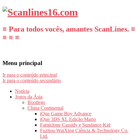
≡ Para todos vocês, amantes ScanLines. ≡
≡ ≡ ≡
Menu principal
Ir para o conteúdo principal
Ir para o conteúdo secundário
Notícia
Jogos da Ásia
Bootlegs
China Continental
iQue Game Boy Advance
iQue 3DS XL Edição Mario
Famiclone Cassidy e Sundance Kid
Fuzhou WaiXing Ciência & Technology Co.
Ltd.