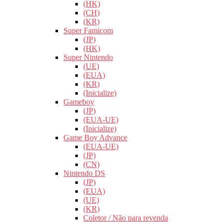
(HK)
(CH)
(KR)
Super Famicom
(JP)
(HK)
Super Nintendo
(UE)
(EUA)
(KR)
(Inicialize)
Gameboy
(JP)
(EUA-UE)
(Inicialize)
Game Boy Advance
(EUA-UE)
(JP)
(CN)
Nintendo DS
(JP)
(EUA)
(UE)
(KR)
Coletor / Não para revenda