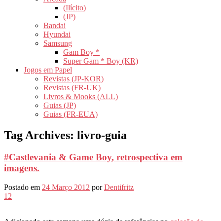
(Ilícito)
(JP)
Bandai
Hyundai
Samsung
Gam Boy *
Super Gam * Boy (KR)
Jogos em Papel
Revistas (JP-KOR)
Revistas (FR-UK)
Livros & Mooks (ALL)
Guias (JP)
Guias (FR-EUA)
Tag Archives:
livro-guia
#Castlevania & Game Boy, retrospectiva em
imagens.
Postado em
24 Março 2012
por
Dentifritz
12