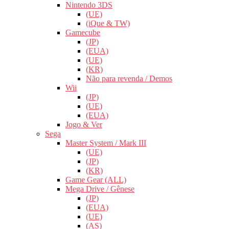
Nintendo 3DS
(UE)
(iQue & TW)
Gamecube
(JP)
(EUA)
(UE)
(KR)
Não para revenda / Demos
Wii
(JP)
(UE)
(EUA)
Jogo & Ver
Sega
Master System / Mark III
(UE)
(JP)
(KR)
Game Gear (ALL)
Mega Drive / Gênese
(JP)
(EUA)
(UE)
(AS)