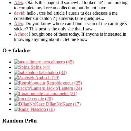
Alex
: Olá. Is this page still somewhat looked at? I am looking
to complete my korean collection, but do not have...
david
: hello , tres bel article ! aurais tu des adresses a me
conseiller sur canton ? j aimerais faire quelques...
Álex
: Do you know where can I find a scan of the cartridge’s
sticker? This post is the only site that I saw...
Achoo
: I bought one of these today. If anyone is interested in
knowing anything about it, let me know.
O + falador
neocalimero (45)
Sp!nz (44)
bababaloo (33)
Ambseb (29)
Retroblogueur (25)
Jack'o'Lantern (24)
Linanounette (21)
cocole (20)
DIlanNoKaze (17)
Nascido (16)
Random Pr0n