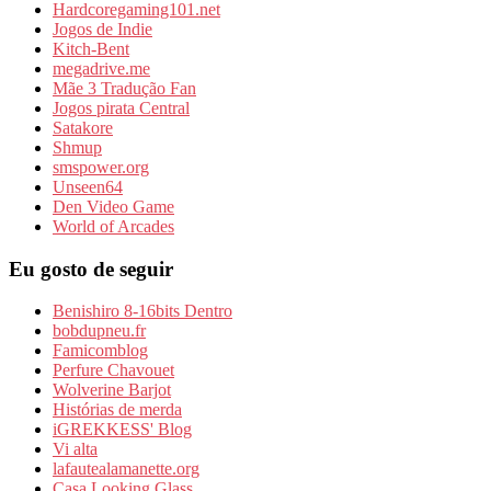
Hardcoregaming101.net
Jogos de Indie
Kitch-Bent
megadrive.me
Mãe 3 Tradução Fan
Jogos pirata Central
Satakore
Shmup
smspower.org
Unseen64
Den Video Game
World of Arcades
Eu gosto de seguir
Benishiro 8-16bits Dentro
bobdupneu.fr
Famicomblog
Perfure Chavouet
Wolverine Barjot
Histórias de merda
iGREKKESS' Blog
Vi alta
lafautealamanette.org
Casa Looking Glass