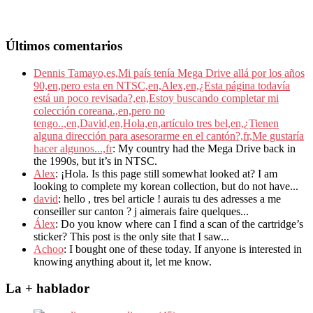
Últimos comentarios
Dennis Tamayo,es,Mi país tenía Mega Drive allá por los años
90,en,pero esta en NTSC,en,Alex,en,¿Esta página todavía
está un poco revisada?,en,Estoy buscando completar mi
colección coreana.,en,pero no
tengo..,en,David,en,Hola,en,artículo tres bel,en,¿Tienen
alguna dirección para asesorarme en el cantón?,fr,Me gustaría
hacer algunos...,fr
: My country had the Mega Drive back in
the 1990s, but it’s in NTSC.
Alex
: ¡Hola. Is this page still somewhat looked at? I am
looking to complete my korean collection, but do not have...
david
: hello , tres bel article ! aurais tu des adresses a me
conseiller sur canton ? j aimerais faire quelques...
Álex
: Do you know where can I find a scan of the cartridge’s
sticker? This post is the only site that I saw...
Achoo
: I bought one of these today. If anyone is interested in
knowing anything about it, let me know.
La + hablador