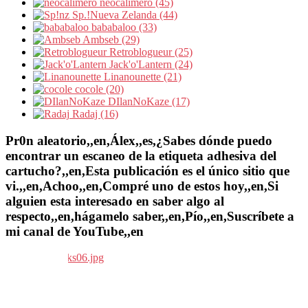
neocalimero (45)
Sp.!Nueva Zelanda (44)
bababaloo (33)
Ambseb (29)
Retroblogueur (25)
Jack'o'Lantern (24)
Linanounette (21)
cocole (20)
DIlanNoKaze (17)
Radaj (16)
Pr0n aleatorio,,en,Álex,,es,¿Sabes dónde puedo
encontrar un escaneo de la etiqueta adhesiva del
cartucho?,,en,Esta publicación es el único sitio que
vi.,,en,Achoo,,en,Compré uno de estos hoy,,en,Si
alguien esta interesado en saber algo al
respecto,,en,hágamelo saber,,en,Pío,,en,Suscríbete a
mi canal de YouTube,,en