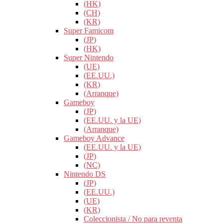
(HK)
(CH)
(KR)
Super Famicom
(JP)
(HK)
Super Nintendo
(UE)
(EE.UU.)
(KR)
(Arranque)
Gameboy
(JP)
(EE.UU. y la UE)
(Arranque)
Gameboy Advance
(EE.UU. y la UE)
(JP)
(NC)
Nintendo DS
(JP)
(EE.UU.)
(UE)
(KR)
Coleccionista / No para reventa