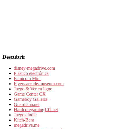
Descubrir
disney-megadrive.com
Plástico electrónica
Famicom Mini
Flyers.arcade-museum.com
Juego & Ver en ligne
Game Center CX
Gameboy Galleria
Guardiana.net
Hardcoregaming101.net
Juegos Indie
Kitch-Bent
megadrive.me