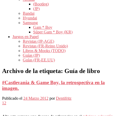
(Bootleg)
(JP)
Bandai
Hyundai
Samsung
Gam * Boy
Súper Gam * Boy (KR)
Juegos en Papel
Revistas (JP-AGE)
Revistas (FR-Reino Unido)
Libros & Mooks (TODO)
Guías (JP)
Guías (FR-EE.UU)
Archivo de la etiqueta:
Guía de libro
#Castlevania & Game Boy, la retrospectiva en la
imagen.
Publicado el
24 Marzo 2012
por
Dentifritz
12