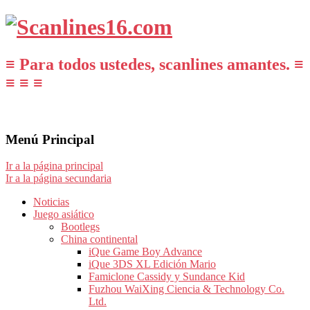
≡ Para todos ustedes, scanlines amantes. ≡
≡ ≡ ≡
Menú Principal
Ir a la página principal
Ir a la página secundaria
Noticias
Juego asiático
Bootlegs
China continental
iQue Game Boy Advance
iQue 3DS XL Edición Mario
Famiclone Cassidy y Sundance Kid
Fuzhou WaiXing Ciencia & Technology Co.
Ltd.