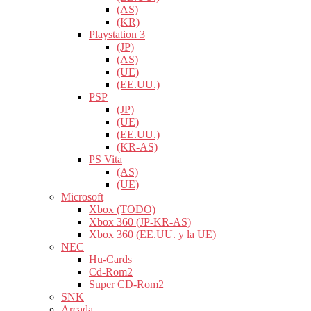
(AS)
(KR)
Playstation 3
(JP)
(AS)
(UE)
(EE.UU.)
PSP
(JP)
(UE)
(EE.UU.)
(KR-AS)
PS Vita
(AS)
(UE)
Microsoft
Xbox (TODO)
Xbox 360 (JP-KR-AS)
Xbox 360 (EE.UU. y la UE)
NEC
Hu-Cards
Cd-Rom2
Super CD-Rom2
SNK
Arcada