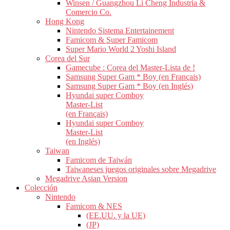
Winsen / Guangzhou Li Cheng Industria &
Comercio Co.
Hong Kong
Nintendo Sistema Entertainement
Famicom & Super Famicom
Super Mario World 2 Yoshi Island
Corea del Sur
Gamecube : Corea del Master-Lista de !
Samsung Super Gam * Boy (en Français)
Samsung Super Gam * Boy (en Inglés)
Hyundai super Comboy
Master-List
(en Français)
Hyundai super Comboy
Master-List
(en Inglés)
Taiwan
Famicom de Taiwán
Taiwaneses juegos originales sobre Megadrive
Megadrive Asian Version
Colección
Nintendo
Famicom & NES
(EE.UU. y la UE)
(JP)