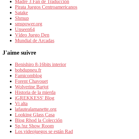
Madre 3 Fan de Traducción
Pirata Juegos Centroamericanos
Satake
Shmup
smspower.org
Unseen64
Vídeo Juego Den
Mundial de Arcadas
J'aime suivre
Benishiro 8-16bits interior
bobdupneu.fr
Famicomblog
Forent Chavouet
Wolverine Barjot
Historia de la mierda
iGREKKESS' Blog
Vi alta
lafautealamanette.org
Looking Glass Casa
Blog Rhod la Colección
Sp.!nz Show Room
Los videojuegos se están Rad