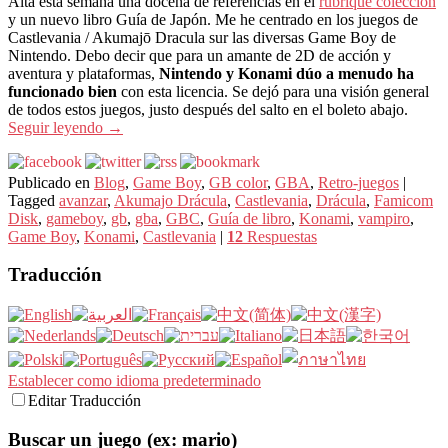
Alta esta semana una docena de referencias en el
rubrique colección
y un nuevo libro Guía de Japón. Me he centrado en los juegos de
Castlevania / Akumajō Dracula sur las diversas Game Boy de
Nintendo. Debo decir que para un amante de 2D de acción y
aventura y plataformas,
Nintendo y Konami dúo a menudo ha
funcionado bien
con esta licencia. Se dejó para una visión general
de todos estos juegos, justo después del salto en el boleto abajo.
Seguir leyendo
→
Publicado en
Blog
,
Game Boy
,
GB color
,
GBA
,
Retro-juegos
|
Tagged
avanzar
,
Akumajo Drácula
,
Castlevania
,
Drácula
,
Famicom
Disk
,
gameboy
,
gb
,
gba
,
GBC
,
Guía de libro
,
Konami
,
vampiro
,
Game Boy
,
Konami
,
Castlevania
|
12
Respuestas
Traducción
Establecer como idioma predeterminado
Editar Traducción
Buscar un juego (ex: mario)