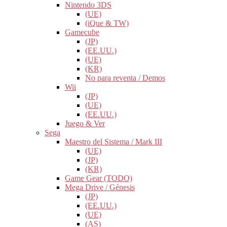
Nintendo 3DS
(UE)
(iQue & TW)
Gamecube
(JP)
(EE.UU.)
(UE)
(KR)
No para reventa / Demos
Wii
(JP)
(UE)
(EE.UU.)
Juego & Ver
Sega
Maestro del Sistema / Mark III
(UE)
(JP)
(KR)
Game Gear (TODO)
Mega Drive / Génesis
(JP)
(EE.UU.)
(UE)
(AS)