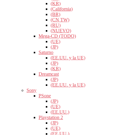
(KR)
(California)
(BR)
(CN TW)
(RU)
(NUEVO)
Mega-CD (TODO)
(UE)
(JP)
Saturno
(EE.UU. y la UE)
(JP)
(KR)
Dreamcast
(JP)
(EE.UU. y la UE)
Sony
PSone
(JP)
(UE)
(EE.UU.)
Playstation 2
(JP)
(UE)
(EE.UU.)