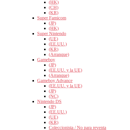
(HK)
(CH)
(KR)
Super Famicom
(JP)
(HK)
Super Nintendo
(UE)
(EE.UU.)
(KR)
(Arranque)
Gameboy
(JP)
(EE.UU. y la UE)
(Arranque)
Gameboy Advance
(EE.UU. y la UE)
(JP)
(NC)
Nintendo DS
(JP)
(EE.UU.)
(UE)
(KR)
Coleccionista / No para reventa