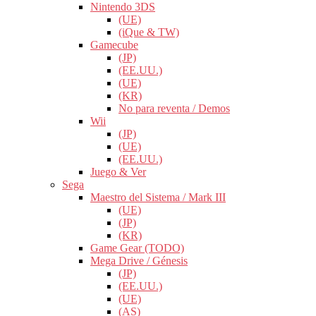
Nintendo 3DS
(UE)
(iQue & TW)
Gamecube
(JP)
(EE.UU.)
(UE)
(KR)
No para reventa / Demos
Wii
(JP)
(UE)
(EE.UU.)
Juego & Ver
Sega
Maestro del Sistema / Mark III
(UE)
(JP)
(KR)
Game Gear (TODO)
Mega Drive / Génesis
(JP)
(EE.UU.)
(UE)
(AS)