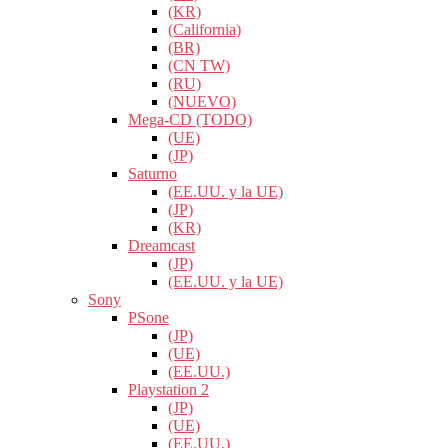
(KR)
(California)
(BR)
(CN TW)
(RU)
(NUEVO)
Mega-CD (TODO)
(UE)
(JP)
Saturno
(EE.UU. y la UE)
(JP)
(KR)
Dreamcast
(JP)
(EE.UU. y la UE)
Sony
PSone
(JP)
(UE)
(EE.UU.)
Playstation 2
(JP)
(UE)
(EE.UU.)