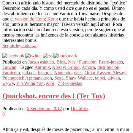
Como un aficionado historia del mercado de distribución “exótico”,
Descubro cada día. Y como usted dice que no es el pastel. Último
descubrimiento de fecha : une Famicom Taïwanaise. Después de
que el
versión de Hong Kong
que me había hecho a principios de
año junto a su hermana mayor, Taiwan versión aquí ahora. Poca
información está circulando en esta versión, pero te sugiero que al
menos encontrar las imágenes de la consola con algunas historias
interesantes bonus.
Seguir leyendo
→
Publicado en
Juego asiático
,
Blog
,
Nes / Famicom
,
Retro-juegos
,
Taiwan
|
Tagged
Aaronix
,
Alesayi Grupo
,
Amorn
,
distribución
,
Famicom
,
galaxia
,
historia
,
Nintendo
,
oacs
,
Omar Kassem Alesayi
,
Puangpetch Apithanakoon
,
Sega
,
Shaw Wallace
,
taipei
,
taiwan
,
wywy
,
Yip Wong Yan
,
Alor
|
7
Respuestas
Quackshot, encore des ! (Tec Toy)
Publicado el
6 Septiembre 2012
por
Dentifritz
8
Ahhh ça y est, después de meses de paciencia, j'ai mal enfin la main