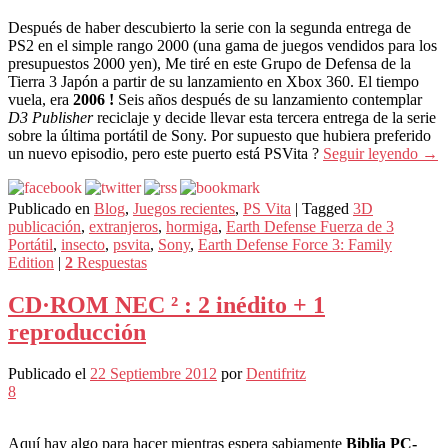
Después de haber descubierto la serie con la segunda entrega de
PS2 en el simple rango 2000 (una gama de juegos vendidos para los
presupuestos 2000 yen), Me tiré en este Grupo de Defensa de la
Tierra 3 Japón a partir de su lanzamiento en Xbox 360. El tiempo
vuela, era
2006 !
Seis años después de su lanzamiento contemplar
D3 Publisher
reciclaje y decide llevar esta tercera entrega de la serie
sobre la última portátil de Sony. Por supuesto que hubiera preferido
un nuevo episodio, pero este puerto está PSVita ?
Seguir leyendo
→
Publicado en
Blog
,
Juegos recientes
,
PS Vita
|
Tagged
3D
publicación
,
extranjeros
,
hormiga
,
Earth Defense Fuerza de 3
Portátil
,
insecto
,
psvita
,
Sony
,
Earth Defense Force 3: Family
Edition
|
2
Respuestas
CD·ROM NEC ² : 2 inédito + 1
reproducción
Publicado el
22 Septiembre 2012
por
Dentifritz
8
Aquí hay algo para hacer mientras espera sabiamente
Biblia PC-