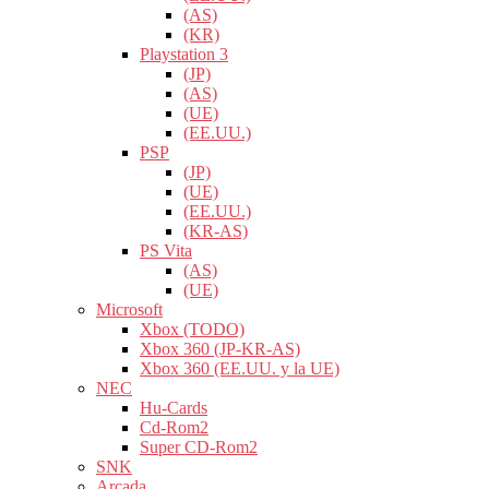
(AS)
(KR)
Playstation 3
(JP)
(AS)
(UE)
(EE.UU.)
PSP
(JP)
(UE)
(EE.UU.)
(KR-AS)
PS Vita
(AS)
(UE)
Microsoft
Xbox (TODO)
Xbox 360 (JP-KR-AS)
Xbox 360 (EE.UU. y la UE)
NEC
Hu-Cards
Cd-Rom2
Super CD-Rom2
SNK
Arcada