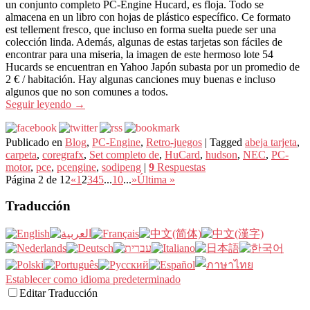
un conjunto completo PC-Engine Hucard, es floja. Todo se
almacena en un libro con hojas de plástico específico. Ce formato
est tellement fresco, que incluso en forma suelta puede ser una
colección linda. Además, algunas de estas tarjetas son fáciles de
encontrar para una miseria, la imagen de este hermoso lote 54
Hucards se encuentran en Yahoo Japón subasta por un promedio de
2 € / habitación. Hay algunas canciones muy buenas e incluso
algunos que no son comunes a todos.
Seguir leyendo
→
Publicado en
Blog
,
PC-Engine
,
Retro-juegos
|
Tagged
abeja tarjeta
,
carpeta
,
coregrafx
,
Set completo de
,
HuCard
,
hudson
,
NEC
,
PC-
motor
,
pce
,
pcengine
,
sodipeng
|
9
Respuestas
Página 2 de 12
«
1
2
3
4
5
...
10
...
»
Última »
Traducción
Establecer como idioma predeterminado
Editar Traducción