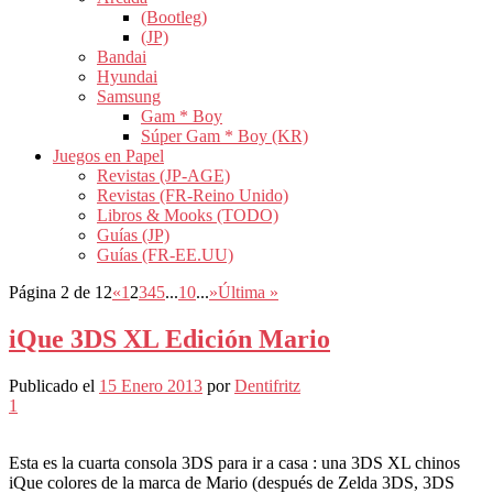
(Bootleg)
(JP)
Bandai
Hyundai
Samsung
Gam * Boy
Súper Gam * Boy (KR)
Juegos en Papel
Revistas (JP-AGE)
Revistas (FR-Reino Unido)
Libros & Mooks (TODO)
Guías (JP)
Guías (FR-EE.UU)
Página 2 de 12
«
1
2
3
4
5
...
10
...
»
Última »
iQue 3DS XL Edición Mario
Publicado el
15 Enero 2013
por
Dentifritz
1
Esta es la cuarta consola 3DS para ir a casa : una 3DS XL chinos
iQue colores de la marca de Mario (después de Zelda 3DS, 3DS