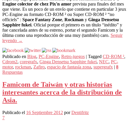
Engine colector de chez Pix'n amor
prevista para finales del mes
que viene. Es un poco de un envío que contiene en particular 3 jeux
PC-Engine au formato CD·ROM ² ou Super CD·ROM ² “no
officiels” :
Space Fantasy Zone
,
Rockman
y
Ginga Densetsu
Sapphire fukei
. Oficial porque el primero es un título “inédito” y
fue cancelada antes de su estreno, portar el segundo Famicom y la
última como una reproducción de una muy (también) caro.
Seguir
leyendo
→
Publicado en
Blog
,
PC-Engine
,
Retro-juegos
|
Tagged
CD·ROM ²
,
Cdrom2
,
coregrafx
,
Ginga Densetsu Sapphire fukei
,
NEC
,
PC-
motor
,
rockman
,
Zafiro
,
espacio de fantasía zona
,
supergrafx
|
8
Respuestas
Famicom de Taiwán y otras historias
interesantes acerca de la distribución de
Asia.
Publicado el
16 Septiembre 2012
por
Dentifritz
7