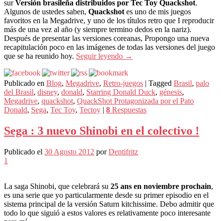
sur
Versión brasileña distribuidos por Tec Toy Quackshot
.
Algunos de ustedes saben,
Quackshot
es uno de mis juegos
favoritos en la Megadrive, y uno de los títulos retro que I reproducir
más de una vez al año (y siempre termino dedos en la nariz).
Después de presentar las versiones coreanas, Propongo una nueva
recapitulación poco en las imágenes de todas las versiones del juego
que se ha reunido hoy.
Seguir leyendo
→
Publicado en
Blog
,
Megadrive
,
Retro-juegos
|
Tagged
Brasil
,
palo
del Brasil
,
disney
,
donald
,
Starring Donald Duck
,
génesis
,
Megadrive
,
quackshot
,
QuackShot Protagonizada por el Pato
Donald
,
Sega
,
Tec Toy
,
Tectoy
|
8
Respuestas
Sega : 3 nuevo Shinobi en el colectivo !
Publicado el
30 Agosto 2012
por
Dentifritz
1
La saga Shinobi, que celebrará su
25 ans en noviembre prochain
,
es una serie que yo particularmente desde su primer episodio en el
sistema principal de la versión Saturn kitchissime. Debo admitir que
todo lo que siguió a estos valores es relativamente poco interesante