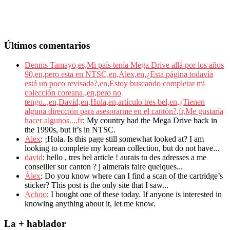
Últimos comentarios
Dennis Tamayo,es,Mi país tenía Mega Drive allá por los años
90,en,pero esta en NTSC,en,Alex,en,¿Esta página todavía
está un poco revisada?,en,Estoy buscando completar mi
colección coreana.,en,pero no
tengo..,en,David,en,Hola,en,artículo tres bel,en,¿Tienen
alguna dirección para asesorarme en el cantón?,fr,Me gustaría
hacer algunos...,fr
: My country had the Mega Drive back in
the 1990s, but it’s in NTSC.
Alex
: ¡Hola. Is this page still somewhat looked at? I am
looking to complete my korean collection, but do not have...
david
: hello , tres bel article ! aurais tu des adresses a me
conseiller sur canton ? j aimerais faire quelques...
Álex
: Do you know where can I find a scan of the cartridge’s
sticker? This post is the only site that I saw...
Achoo
: I bought one of these today. If anyone is interested in
knowing anything about it, let me know.
La + hablador