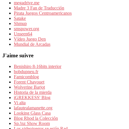
megadrive.me
Madre 3 Fan de Traducción
Pirata Juegos Centroamericanos
Satake
Shmup
smspower.org
Unseen64
Vídeo Juego Den
Mundial de Arcadas
J'aime suivre
Benishiro 8-16bits interior
bobdupneu.fr
Famicomblog
Forent Chavouet
Wolverine Barjot
Historia de la mierda
iGREKKESS' Blog
Vi alta
lafautealamanette.org
Looking Glass Casa
Blog Rhod la Colección
Sp.!nz Show Room
Los videojuegos se están Rad