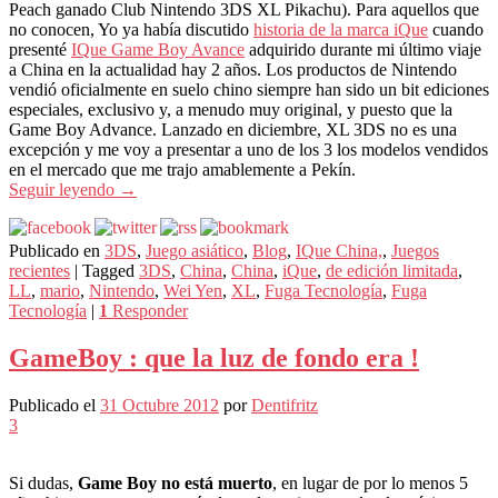
Peach ganado Club Nintendo 3DS XL Pikachu). Para aquellos que
no conocen, Yo ya había discutido
historia de la marca iQue
cuando
presenté
IQue Game Boy Avance
adquirido durante mi último viaje
a China en la actualidad hay 2 años. Los productos de Nintendo
vendió oficialmente en suelo chino siempre han sido un bit ediciones
especiales, exclusivo y, a menudo muy original, y puesto que la
Game Boy Advance. Lanzado en diciembre, XL 3DS no es una
excepción y me voy a presentar a uno de los 3 los modelos vendidos
en el mercado que me trajo amablemente a Pekín.
Seguir leyendo
→
Publicado en
3DS
,
Juego asiático
,
Blog
,
IQue China,
,
Juegos
recientes
|
Tagged
3DS
,
China
,
China
,
iQue
,
de edición limitada
,
LL
,
mario
,
Nintendo
,
Wei Yen
,
XL
,
Fuga Tecnología
,
Fuga
Tecnología
|
1
Responder
GameBoy : que la luz de fondo era !
Publicado el
31 Octubre 2012
por
Dentifritz
3
Si dudas,
Game Boy no está muerto
, en lugar de por lo menos 5