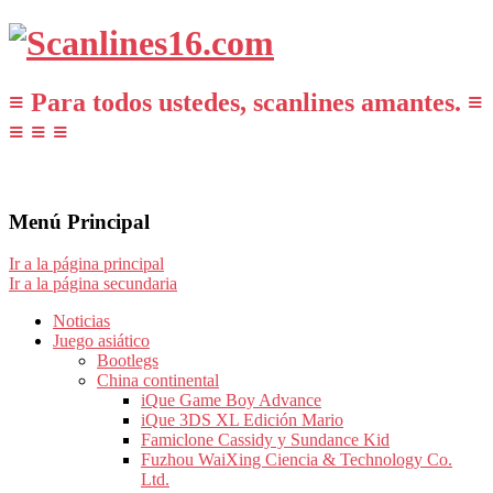
≡ Para todos ustedes, scanlines amantes. ≡
≡ ≡ ≡
Menú Principal
Ir a la página principal
Ir a la página secundaria
Noticias
Juego asiático
Bootlegs
China continental
iQue Game Boy Advance
iQue 3DS XL Edición Mario
Famiclone Cassidy y Sundance Kid
Fuzhou WaiXing Ciencia & Technology Co.
Ltd.