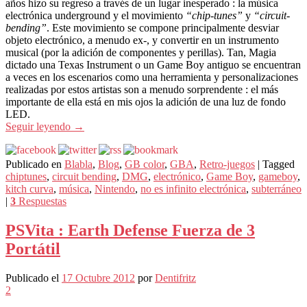
años hizo su regreso a través de un lugar inesperado : la música
electrónica underground y el movimiento
“chip-tunes”
y
“circuit-
bending”
. Este movimiento se compone principalmente desviar
objeto electrónico, a menudo ex-, y convertir en un instrumento
musical (por la adición de componentes y perillas). Tan, Magia
dictado una Texas Instrument o un Game Boy antiguo se encuentran
a veces en los escenarios como una herramienta y personalizaciones
realizadas por estos artistas son a menudo sorprendente : el más
importante de ella está en mis ojos la adición de una luz de fondo
LED.
Seguir leyendo
→
Publicado en
Blabla
,
Blog
,
GB color
,
GBA
,
Retro-juegos
|
Tagged
chiptunes
,
circuit bending
,
DMG
,
electrónico
,
Game Boy
,
gameboy
,
kitch curva
,
música
,
Nintendo
,
no es infinito electrónica
,
subterráneo
|
3
Respuestas
PSVita : Earth Defense Fuerza de 3
Portátil
Publicado el
17 Octubre 2012
por
Dentifritz
2