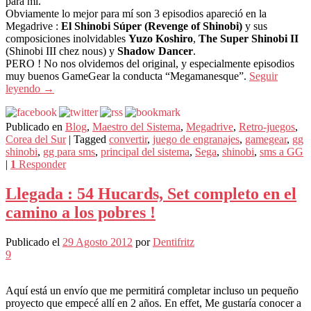
para mí.
Obviamente lo mejor para mí son 3 episodios apareció en la
Megadrive :
El Shinobi Súper (Revenge of Shinobi)
y sus
composiciones inolvidables
Yuzo Koshiro
,
The Super Shinobi II
(Shinobi III chez nous) y
Shadow Dancer
.
PERO ! No nos olvidemos del original, y especialmente episodios
muy buenos GameGear la conducta “Megamanesque”.
Seguir
leyendo
→
Publicado en
Blog
,
Maestro del Sistema
,
Megadrive
,
Retro-juegos
,
Corea del Sur
|
Tagged
convertir
,
juego de engranajes
,
gamegear
,
gg
shinobi
,
gg para sms
,
principal del sistema
,
Sega
,
shinobi
,
sms a GG
|
1
Responder
Llegada : 54 Hucards, Set completo en el
camino a los pobres !
Publicado el
29 Agosto 2012
por
Dentifritz
9
Aquí está un envío que me permitirá completar incluso un pequeño
proyecto que empecé allí en 2 años. En effet, Me gustaría conocer a