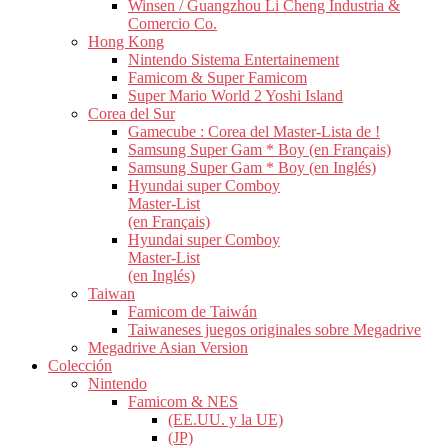
Winsen / Guangzhou Li Cheng Industria &
Comercio Co.
Hong Kong
Nintendo Sistema Entertainement
Famicom & Super Famicom
Super Mario World 2 Yoshi Island
Corea del Sur
Gamecube : Corea del Master-Lista de !
Samsung Super Gam * Boy (en Français)
Samsung Super Gam * Boy (en Inglés)
Hyundai super Comboy
Master-List
(en Français)
Hyundai super Comboy
Master-List
(en Inglés)
Taiwan
Famicom de Taiwán
Taiwaneses juegos originales sobre Megadrive
Megadrive Asian Version
Colección
Nintendo
Famicom & NES
(EE.UU. y la UE)
(JP)