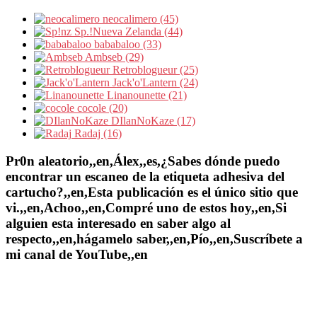
neocalimero (45)
Sp.!Nueva Zelanda (44)
bababaloo (33)
Ambseb (29)
Retroblogueur (25)
Jack'o'Lantern (24)
Linanounette (21)
cocole (20)
DIlanNoKaze (17)
Radaj (16)
Pr0n aleatorio,,en,Álex,,es,¿Sabes dónde puedo
encontrar un escaneo de la etiqueta adhesiva del
cartucho?,,en,Esta publicación es el único sitio que
vi.,,en,Achoo,,en,Compré uno de estos hoy,,en,Si
alguien esta interesado en saber algo al
respecto,,en,hágamelo saber,,en,Pío,,en,Suscríbete a
mi canal de YouTube,,en