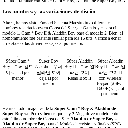
Reunión familiar con Super Gam * Boy, Aladdin de Super Boy & Ala
Los nombres y las variaciones de diseño
Ahora, hemos visto cómo el Sistema Maestro tuvo diferentes
nombres y variaciones en Corea del Sur ya : Gam boy * para el
modelo 1, Gam * Boy II & Aladdin Boy para el modelo 2. Bien, el
nombramiento fue bastante similar para los 16 bits. Vamos a echar
un vistazo a las diferentes cajas al por menor.
Súper Gam *
Super Boy
Súper Aladdin
Súper Aladdin
Boy - 수퍼 겜보
Aladdin - 수퍼
Boy II - 수퍼 알
Boy II - 수퍼 알
이 caja al por
알라딘 보이
라딘 보이
라딘 보이 II
menor
caja al por
Retail Box II
con Wireless
menor
Joypad (#SPC-
1600R) Caja al
por menor
He mostrado imágenes de la
Súper Gam * Boy & Aladdin de
Super Boy
ya. Pero sabemos que hay 2 Megadrive modelo entre
este último nombre de Corea del Sur:
Aladdin de Super Boy –
Aladdin de Super Boy
para el Modelo 1 revisiones finales (SPC-