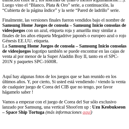
Luego vino el “Blanco, Plata & Oro” serie, a continuación, la
“Cubierta de la página índice” y la serie “Pared de ladrillo” serie.
Finalmente, las versiones finales fueron vendidos bajo el nombre de
Samsung Home Juegos de consola – Samsung Inicio consolas de
videojuegos
con un azul, etiqueta roja y amarilla muy similar a
finales de los años etiqueta Megadrive japonés o europeo azul o rojo
Génesis EE.UU. etiqueta.
La
Samsung Home Juegos de consola – Samsung Inicio consolas
de videojuegos
logotipo también se puede encontrar en las cajas de
venta al por menor de la Super Aladdin Boy II, tanto en el SPC-
201N y paquetes SPC-1600R.
Aquí hay algunas fotos de los juegos que se han reunido en los
últimos años. Y, por cierto, Si usted está vendiendo / viendo la venta
de cualquier juego de Corea del CIB que no tengo, por favor
hágamelo saber !
Vamos a empezar con el juego de Corea del Sur sólo exclusivo
lanzado por Samsung, una vertical Shoot'em up :
Uzu Keobukseon
– Space Ship Tortuga
(más informaciones
aquí
)