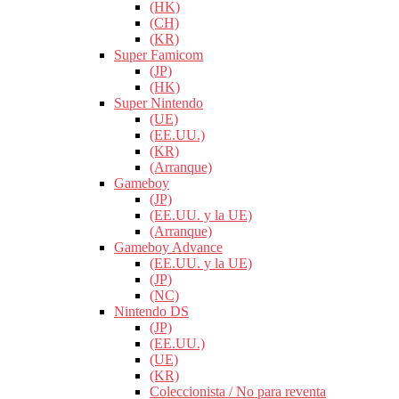
(HK)
(CH)
(KR)
Super Famicom
(JP)
(HK)
Super Nintendo
(UE)
(EE.UU.)
(KR)
(Arranque)
Gameboy
(JP)
(EE.UU. y la UE)
(Arranque)
Gameboy Advance
(EE.UU. y la UE)
(JP)
(NC)
Nintendo DS
(JP)
(EE.UU.)
(UE)
(KR)
Coleccionista / No para reventa