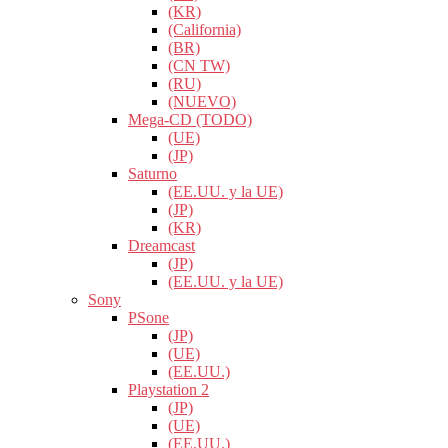
(KR)
(California)
(BR)
(CN TW)
(RU)
(NUEVO)
Mega-CD (TODO)
(UE)
(JP)
Saturno
(EE.UU. y la UE)
(JP)
(KR)
Dreamcast
(JP)
(EE.UU. y la UE)
Sony
PSone
(JP)
(UE)
(EE.UU.)
Playstation 2
(JP)
(UE)
(EE.UU.)