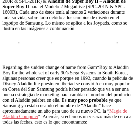
200R & SPC-201R) &
Aladdin de Super Boy II – Aladdin de
Super Boy II
para el Modelo 2 Megadrive (SPC-201N & SPC-
1600R). Cada uno de éstos tenía al menos 2 variaciones durante
toda su vida, sobre todo debido a los cambios de diseño en el
logotipo de Samsung. Lo mismo se aplica a los Joypads, como se
ilustra en las imágenes a continuación.
Regarding the sudden change of name from Gam*Boy to Aladdin
Boy for the whole set of early 90’s Sega Systems in South Korea,
algunas personas creer que es porque en 1992, cuando la película de
Disney Aladdin fue puesto en libertad se convirtió en muy popular
en Corea del Sur. Samsung podría haber pensado que va a ser una
buena estrategia de marketing para cambiar el nombre del producto
con el Aladdin palabra en ella. Es
muy poco probable
ya que
Samsung ya estaba usando el nombre de “Aladdin” hace
aproximadamente un año para uno de su nuevo PC, la “
Magia de
Aladdin Computer
“. Además, si echamos un vistazo más de cerca a
todas las fechas, esto es lo que encontramos: