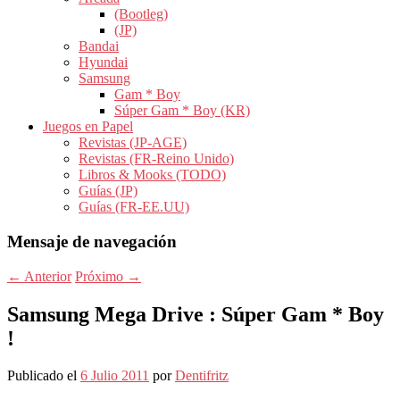
(Bootleg)
(JP)
Bandai
Hyundai
Samsung
Gam * Boy
Súper Gam * Boy (KR)
Juegos en Papel
Revistas (JP-AGE)
Revistas (FR-Reino Unido)
Libros & Mooks (TODO)
Guías (JP)
Guías (FR-EE.UU)
Mensaje de navegación
←
Anterior
Próximo
→
Samsung Mega Drive : Súper Gam * Boy
!
Publicado el
6 Julio 2011
por
Dentifritz