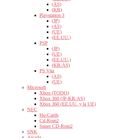
(AS)
(KR)
Playstation 3
(JP)
(AS)
(UE)
(EE.UU.)
PSP
(JP)
(UE)
(EE.UU.)
(KR-AS)
PS Vita
(AS)
(UE)
Microsoft
Xbox (TODO)
Xbox 360 (JP-KR-AS)
Xbox 360 (EE.UU. y la UE)
NEC
Hu-Cards
Cd-Rom2
Super CD-Rom2
SNK
Arcada