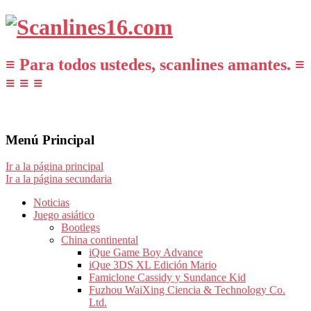
≡ Para todos ustedes, scanlines amantes. ≡
≡ ≡ ≡
Menú Principal
Ir a la página principal
Ir a la página secundaria
Noticias
Juego asiático
Bootlegs
China continental
iQue Game Boy Advance
iQue 3DS XL Edición Mario
Famiclone Cassidy y Sundance Kid
Fuzhou WaiXing Ciencia & Technology Co.
Ltd.