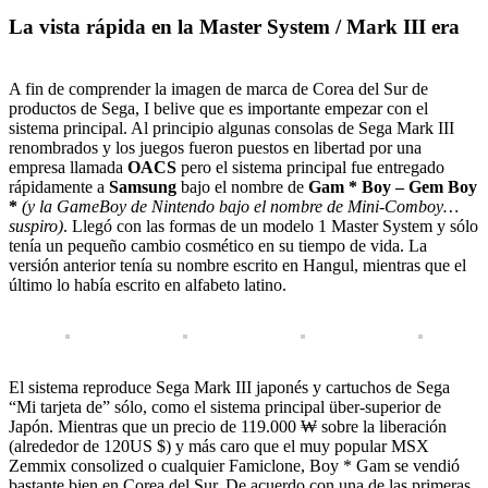
La vista rápida en la Master System / Mark III era
A fin de comprender la imagen de marca de Corea del Sur de
productos de Sega, I belive que es importante empezar con el
sistema principal. Al principio algunas consolas de Sega Mark III
renombrados y los juegos fueron puestos en libertad por una
empresa llamada
OACS
pero el sistema principal fue entregado
rápidamente a
Samsung
bajo el nombre de
Gam * Boy – Gem Boy
*
(y la GameBoy de Nintendo bajo el nombre de Mini-Comboy…
suspiro)
. Llegó con las formas de un modelo 1 Master System y sólo
tenía un pequeño cambio cosmético en su tiempo de vida. La
versión anterior tenía su nombre escrito en Hangul, mientras que el
último lo había escrito en alfabeto latino.
El sistema reproduce Sega Mark III japonés y cartuchos de Sega
“Mi tarjeta de” sólo, como el sistema principal über-superior de
Japón. Mientras que un precio de 119.000 ₩ sobre la liberación
(alrededor de 120US $) y más caro que el muy popular MSX
Zemmix consolized o cualquier Famiclone, Boy * Gam se vendió
bastante bien en Corea del Sur. De acuerdo con una de las primeras