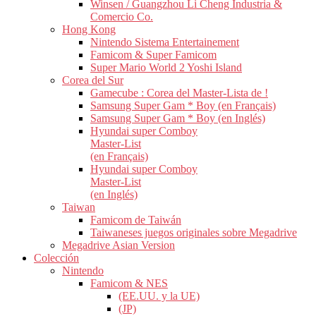
Winsen / Guangzhou Li Cheng Industria &
Comercio Co.
Hong Kong
Nintendo Sistema Entertainement
Famicom & Super Famicom
Super Mario World 2 Yoshi Island
Corea del Sur
Gamecube : Corea del Master-Lista de !
Samsung Super Gam * Boy (en Français)
Samsung Super Gam * Boy (en Inglés)
Hyundai super Comboy
Master-List
(en Français)
Hyundai super Comboy
Master-List
(en Inglés)
Taiwan
Famicom de Taiwán
Taiwaneses juegos originales sobre Megadrive
Megadrive Asian Version
Colección
Nintendo
Famicom & NES
(EE.UU. y la UE)
(JP)