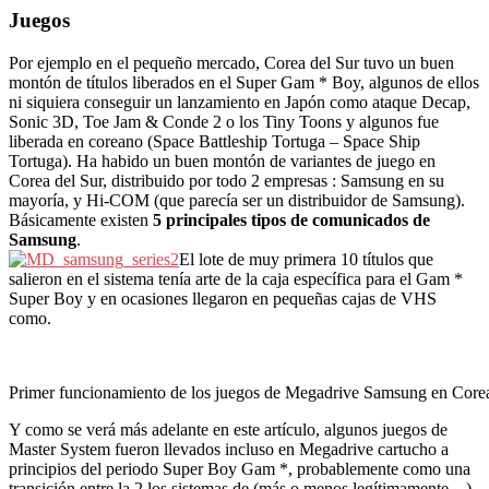
Juegos
Por ejemplo en el pequeño mercado, Corea del Sur tuvo un buen
montón de títulos liberados en el Super Gam * Boy, algunos de ellos
ni siquiera conseguir un lanzamiento en Japón como ataque Decap,
Sonic 3D, Toe Jam & Conde 2 o los Tiny Toons y algunos fue
liberada en coreano (Space Battleship Tortuga – Space Ship
Tortuga). Ha habido un buen montón de variantes de juego en
Corea del Sur, distribuido por todo 2 empresas : Samsung en su
mayoría, y Hi-COM (que parecía ser un distribuidor de Samsung).
Básicamente existen
5 principales tipos de comunicados de
Samsung
.
El lote de muy primera 10 títulos que
salieron en el sistema tenía arte de la caja específica para el Gam *
Super Boy y en ocasiones llegaron en pequeñas cajas de VHS
como.
Primer funcionamiento de los juegos de Megadrive Samsung en Corea
Y como se verá más adelante en este artículo, algunos juegos de
Master System fueron llevados incluso en Megadrive cartucho a
principios del periodo Super Boy Gam *, probablemente como una
transición entre la 2 los sistemas de (más o menos legítimamente…).