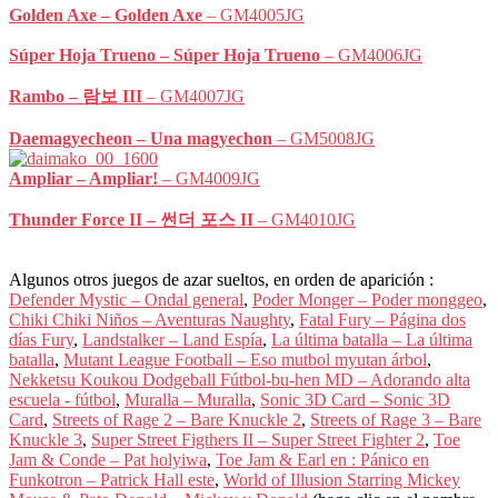
Golden Axe – Golden Axe
– GM4005JG
Súper Hoja Trueno – Súper Hoja Trueno
– GM4006JG
Rambo – 람보 III
– GM4007JG
Daemagyecheon – Una magyechon
– GM5008JG
Ampliar – Ampliar!
– GM4009JG
Thunder Force II – 썬더 포스 II
– GM4010JG
Algunos otros juegos de azar sueltos, en orden de aparición :
Defender Mystic – Ondal general
,
Poder Monger – Poder monggeo
,
Chiki Chiki Niños – Aventuras Naughty
,
Fatal Fury – Página dos
días Fury
,
Landstalker – Land Espía
,
La última batalla – La última
batalla
,
Mutant League Football – Eso mutbol myutan árbol
,
Nekketsu Koukou Dodgeball Fútbol-bu-hen MD – Adorando alta
escuela - fútbol
,
Muralla – Muralla
,
Sonic 3D Card – Sonic 3D
Card
,
Streets of Rage 2 – Bare Knuckle 2
,
Streets of Rage 3 – Bare
Knuckle 3
,
Super Street Figthers II – Super Street Fighter 2
,
Toe
Jam & Conde – Pat holyiwa
,
Toe Jam & Earl en : Pánico en
Funkotron – Patrick Hall este
,
World of Illusion Starring Mickey