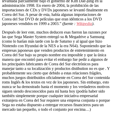
levantada parcialmente bajo el gobierno de Kim Dae-jung en la
administración 1998. En enero de 2004, la prohibición de las
importaciones de CDs y DVDs japoneses se levantó finalmente en
Corea del Sur. A pesar de esta, había algunas importaciones de
Corea del Sur DVD de películas que eran idénticos a los DVD
japoneses vendidos en 1999 a 2003.”
(fuente :
Wikipedia
)
.
Después de leer este, muchos deducen esas fueron las razones por
las que Sega Master System entregó su & Megadrive a Samsung
(como lo harían más tarde con la de Saturno y al igual que hizo
Nintendo con Hyundai de la NES a la era N64). Suponiendo que las
empresas japonesas que venden productos de entretenimiento en
Corea del Sur bajo su propio nombre era imposible y que la única
manera que encontró para evitar el embargo fue pedir a algunos de
los principales fabricantes de Corea del Sur electrónicos para
manejar tanto a su localización y productos distibution no es que . Y
probablemente sea cierto que debido a estas relaciones frágiles,
muchos juegos distribuidos oficialmente en Corea del Sur contenida
roms Inglés & los textos en vez de los japoneses. Sin embargo, esto
nunca se ha demostrado hasta el momento y los verdaderos motivos
siguen siendo desconocidos para mí hasta hoy (podría haber sido
también simplemente porque cualquier iniciativa empresarial
extranjera en Corea del Sur requiere una empresa conjunta o porque
Sega no estaba dispuesto a entregar recursos financieros para un
mercado tan pequeño, o todo el conjunto por encima…)