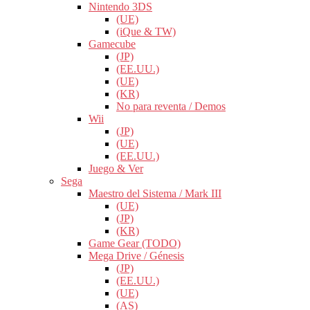
Nintendo 3DS
(UE)
(iQue & TW)
Gamecube
(JP)
(EE.UU.)
(UE)
(KR)
No para reventa / Demos
Wii
(JP)
(UE)
(EE.UU.)
Juego & Ver
Sega
Maestro del Sistema / Mark III
(UE)
(JP)
(KR)
Game Gear (TODO)
Mega Drive / Génesis
(JP)
(EE.UU.)
(UE)
(AS)