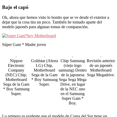
Bajo el capó
Ok, ahora que hemos visto lo bonito que se ve desde el exterior a
dejar que la cosa tira un poco. También he tomado aparte del
modelo japonés para algunas tomas de comparación.
Súper Gam * Madre joven
Nippon
Goldstar (Ahora
Chip Samsung
Revisión anterior
Electronic
LG) Chip,
(viejo logo
de un japonés
Company
Motherboard
samsung) Dentro
Motherboard
(NEC) Chip,
Sega de la Gam
de la japonesa
Sega Megadrive.
Motherboard
* Boy Samsung
Sega Sega Mega
Sega de la Gam
Super.
Drive, en lugar
* Boy Samsung
de la NEC uno
Super.
en el Samsung
Super Gam *
Boy.
Lo primero es evidente que el modelo de Corea del Sur tiene un