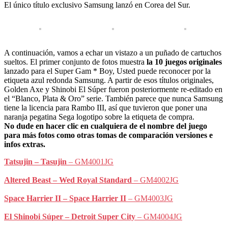
El único título exclusivo Samsung lanzó en Corea del Sur.
A continuación, vamos a echar un vistazo a un puñado de cartuchos
sueltos. El primer conjunto de fotos muestra
la 10 juegos originales
lanzado para el Super Gam * Boy, Usted puede reconocer por la
etiqueta azul redonda Samsung. A partir de esos títulos originales,
Golden Axe y Shinobi El Súper fueron posteriormente re-editado en
el “Blanco, Plata & Oro” serie. También parece que nunca Samsung
tiene la licencia para Rambo III, así que tuvieron que poner una
naranja pegatina Sega logotipo sobre la etiqueta de compra.
No dude en hacer clic en cualquiera de el nombre del juego
para más fotos como otras tomas de comparación versiones e
infos extras.
Tatsujin – Tasujin
– GM4001JG
Altered Beast – Wed Royal Standard
– GM4002JG
Space Harrier II – Space Harrier II
– GM4003JG
El Shinobi Súper – Detroit Super City
– GM4004JG