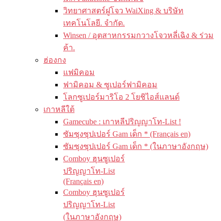
วิทยาศาสตร์ฝูโจว WaiXing & บริษัท
เทคโนโลยี. จำกัด.
Winsen / อุตสาหกรรมกวางโจวหลี่เฉิง & ร่วม
ค้า.
ฮ่องกง
แฟมิคอม
ฟามิคอม & ซูเปอร์ฟามิคอม
โลกซูเปอร์มาริโอ 2 โยชิไอส์แลนด์
เกาหลีใต้
Gamecube : เกาหลีปริญญาโท-List !
ซัมซุงซุปเปอร์ Gam เด็ก * (Français en)
ซัมซุงซุปเปอร์ Gam เด็ก * (ในภาษาอังกฤษ)
Comboy ฮุนซูเปอร์
ปริญญาโท-List
(Français en)
Comboy ฮุนซูเปอร์
ปริญญาโท-List
(ในภาษาอังกฤษ)