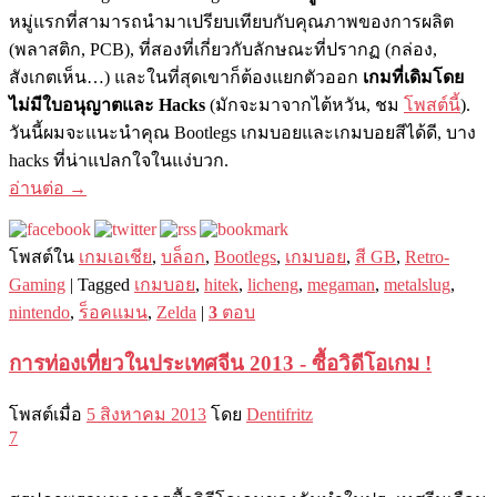
หมู่แรกที่สามารถนำมาเปรียบเทียบกับคุณภาพของการผลิต
(พลาสติก, PCB), ที่สองที่เกี่ยวกับลักษณะที่ปรากฏ (กล่อง,
สังเกตเห็น…) และในที่สุดเขาก็ต้องแยกตัวออก
เกมที่เดิมโดย
ไม่มีใบอนุญาตและ Hacks
(มักจะมาจากไต้หวัน, ชม
โพสต์นี้
).
วันนี้ผมจะแนะนำคุณ Bootlegs เกมบอยและเกมบอยสีได้ดี, บาง
hacks ที่น่าแปลกใจในแง่บวก.
อ่านต่อ
→
โพสต์ใน
เกมเอเชีย
,
บล็อก
,
Bootlegs
,
เกมบอย
,
สี GB
,
Retro-
Gaming
|
Tagged
เกมบอย
,
hitek
,
licheng
,
megaman
,
metalslug
,
nintendo
,
ร็อคแมน
,
Zelda
|
3
ตอบ
การท่องเที่ยวในประเทศจีน 2013 - ซื้อวิดีโอเกม !
โพสต์เมื่อ
5 สิงหาคม 2013
โดย
Dentifritz
7