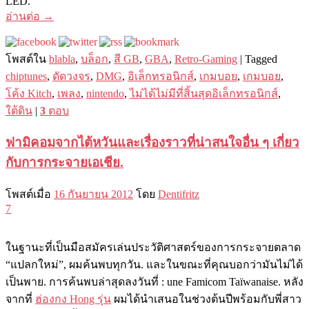
LED.
อ่านต่อ
→
โพสต์ใน
blabla
,
บล็อก
,
สี GB
,
GBA
,
Retro-Gaming
|
Tagged
chiptunes
,
ดัดวงจร
,
DMG
,
อิเล็กทรอนิกส์
,
เกมบอย
,
เกมบอย
,
โค้ง Kitch
,
เพลง
,
nintendo
,
ไม่ได้ไม่มีที่สิ้นสุดอิเล็กทรอนิกส์
,
ใต้ดิน
|
3
ตอบ
ฟามิคอมจากไต้หวันและเรื่องราวที่น่าสนใจอื่น ๆ เกี่ยว
กับการกระจายเอเชีย.
โพสต์เมื่อ
16 กันยายน 2012
โดย
Dentifritz
7
ในฐานะที่เป็นมือสมัครเล่นประวัติศาสตร์ของการกระจายตลาด
“แปลกใหม่”, ผมค้นพบทุกวัน. และในขณะที่คุณบอกว่ามันไม่ได้
เป็นพาย. การค้นพบล่าสุดลงวันที่ : une Famicom Taïwanaise. หลัง
จากที่
ฮ่องกง Hong รุ่น
ผมได้นำเสนอในช่วงต้นปีพร้อมกับพี่สาว