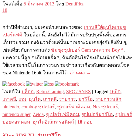
โพสต์เมื่อ
5 มีนาคม 2013
โดย
Dentifritz
18
กว่าปีที่ผ่านมา, ผมเคยนำเสนอพวงของ
เกาหลีใต้ฮุนไดเกมซู
เปอร์แฟมิ
ในบล็อกนี้. ฉันยังไม่ได้มีการปรับปรุงพื้นที่ของการ
เก็บรวบรวมของฉันว่าตั้งแต่นั้นมาเพราะผมเคยยุ่งกับสิ่งอื่น ๆ,
เช่นเดียวกับการตกแต่ง
ซัมซุงซุปเปอร์ Gam บทความ Boy *
.
บทความนี้ถูก * เกือบเสร็จ *, ฉันตัดสินใจที่จะเดินหน้าต่อไปและ
ใช้เวลามากขึ้นในการรวบรวมข่าวสารเกี่ยวกับตลาดคอนโซล
ของ Nintendo 16bit ในเกาหลีใต้.
อ่านต่อ
→
โพสต์ใน
บล็อก
,
Retro-Gaming
,
SFC / SNES
|
Tagged
16บิต
,
เกาหลี
,
เกม
,
ฮุนได
,
เกาหลี
,
รายการ
,
มาริโอ
,
รายการหลัก
,
nintendo
,
comboy ซุปเปอร์
,
ซูเปอร์ฟามิคอม
,
Nes ซุปเปอร์
,
nintendo super
,
Zelda
,
ซูเปอร์แฟมิคอม
,
ซุปเปอร์มาริโอ
,
ซุปเปอร์
บอยดอทคอม
,
ฮุนไดอิเล็กทรอนิคส์
|
18
ตอบ
iQue 3DS XL รุ่นมาริโอ