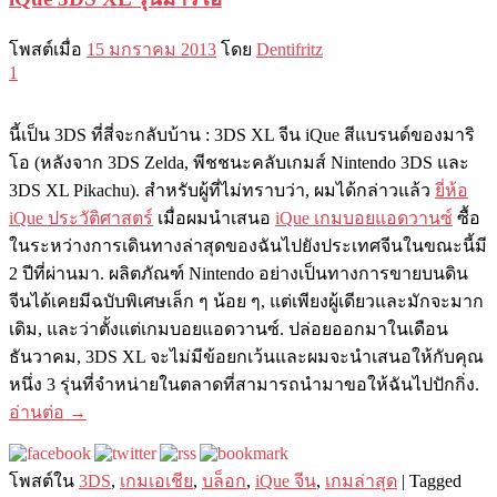
โพสต์เมื่อ
15 มกราคม 2013
โดย
Dentifritz
1
นี้เป็น 3DS ที่สี่จะกลับบ้าน : 3DS XL จีน iQue สีแบรนด์ของมาริ
โอ (หลังจาก 3DS Zelda, พีชชนะคลับเกมส์ Nintendo 3DS และ
3DS XL Pikachu). สำหรับผู้ที่ไม่ทราบว่า, ผมได้กล่าวแล้ว
ยี่ห้อ
iQue ประวัติศาสตร์
เมื่อผมนำเสนอ
iQue เกมบอยแอดวานซ์
ซื้อ
ในระหว่างการเดินทางล่าสุดของฉันไปยังประเทศจีนในขณะนี้มี
2 ปีที่ผ่านมา. ผลิตภัณฑ์ Nintendo อย่างเป็นทางการขายบนดิน
จีนได้เคยมีฉบับพิเศษเล็ก ๆ น้อย ๆ, แต่เพียงผู้เดียวและมักจะมาก
เดิม, และว่าตั้งแต่เกมบอยแอดวานซ์. ปล่อยออกมาในเดือน
ธันวาคม, 3DS XL จะไม่มีข้อยกเว้นและผมจะนำเสนอให้กับคุณ
หนึ่ง 3 รุ่นที่จำหน่ายในตลาดที่สามารถนำมาขอให้ฉันไปปักกิ่ง.
อ่านต่อ
→
โพสต์ใน
3DS
,
เกมเอเชีย
,
บล็อก
,
iQue จีน
,
เกมล่าสุด
|
Tagged