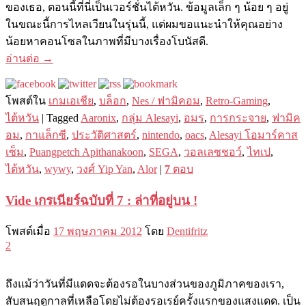
ของเธอ, ตอนนี้ที่นี่เป็นเวอร์ชั่นไต้หวัน. ข้อมูลเล็ก ๆ น้อย ๆ อยู่
ในขณะนี้การไหลเวียนในรุ่นนี้, แต่ผมขอแนะนำให้คุณอย่าง
น้อยหาคอนโซลในภาพที่มีบางเรื่องโบนัสดี.
อ่านต่อ
→
โพสต์ใน
เกมเอเชีย
,
บล็อก
,
Nes / ฟามิคอม
,
Retro-Gaming
,
ไต้หวัน
|
Tagged
Aaronix
,
กลุ่ม Alesayi
,
อมร
,
การกระจาย
,
ฟามิค
อม
,
กาแล็กซี
,
ประวัติศาสตร์
,
nintendo
,
oacs
,
Alesayi โอมาร์คาส
เซ็ม
,
Puangpetch Apithanakoon
,
SEGA
,
วอลเลซชอว์
,
ไทเป
,
ไต้หวัน
,
wywy
,
วงศ์ Yip Yan
,
Alor
|
7
ตอบ
Vide เกรเนียร์ฉบับที่ 7 : ล่าที่อยู่บน !
โพสต์เมื่อ
17 พฤษภาคม 2012
โดย
Dentifritz
2
ถึงแม้ว่าวันที่มีแดดจะต้องรอในบางส่วนของภูมิภาคของเรา,
สับสนฤดูกาลที่เหลือโดยไม่ต้องรอเรย์ครั้งแรกของแสงแดด. เป็น