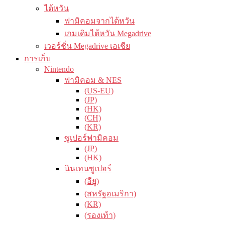
ไต้หวัน
ฟามิคอมจากไต้หวัน
เกมเดิมไต้หวัน Megadrive
เวอร์ชั่น Megadrive เอเชีย
การเก็บ
Nintendo
ฟามิคอม & NES
(US-EU)
(JP)
(HK)
(CH)
(KR)
ซูเปอร์ฟามิคอม
(JP)
(HK)
นินเทนซูเปอร์
(อียู)
(สหรัฐอเมริกา)
(KR)
(รองเท้า)