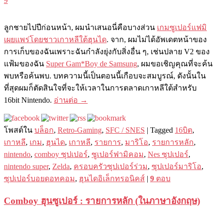
9
ลูกชายไปปีก่อนหน้า, ผมนำเสนอนี่คือบางส่วน
เกมซูเปอร์แฟมิ
เผยแพร่โดยชาวเกาหลีใต้ฮุนได
. จาก, ผมไม่ได้อัพเดตหน้าของ
การเก็บของฉันเพราะฉันกำลังยุ่งกับสิ่งอื่น ๆ, เช่นปลาย V2 ของ
แฟ้มของฉัน
Super Gam*Boy de Samsung
, ผมขอเชิญคุณที่จะค้น
พบหรือค้นพบ. บทความนี้เป็นตอนนี้เกือบจะสมบูรณ์, ดังนั้นใน
ที่สุดผมก็ตัดสินใจที่จะให้เวลาในการตลาดเกาหลีใต้สำหรับ
16bit Nintendo.
อ่านต่อ
→
โพสต์ใน
บล็อก
,
Retro-Gaming
,
SFC / SNES
|
Tagged
16บิต
,
เกาหลี
,
เกม
,
ฮุนได
,
เกาหลี
,
รายการ
,
มาริโอ
,
รายการหลัก
,
nintendo
,
comboy ซุปเปอร์
,
ซูเปอร์ฟามิคอม
,
Nes ซุปเปอร์
,
nintendo super
,
Zelda
,
ครอบครัวซุปเปอร์ร่วม
,
ซุปเปอร์มาริโอ
,
ซุปเปอร์บอยดอทคอม
,
ฮุนไดอิเล็กทรอนิคส์
|
9
ตอบ
Comboy ฮุนซูเปอร์ : รายการหลัก (ในภาษาอังกฤษ)