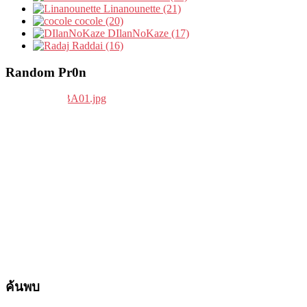
Linanounette (21)
cocole (20)
DIlanNoKaze (17)
Raddai (16)
Random Pr0n
ค้นพบ