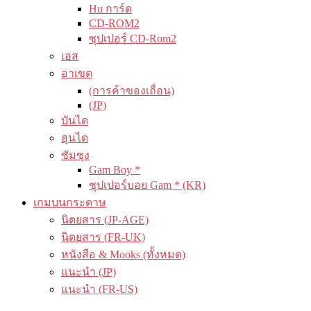
Hu การ์ด
CD-ROM2
ซุปเปอร์ CD-Rom2
เอส
อาเขต
(การค้าของเถื่อน)
(JP)
บันได
ฮุนได
ซัมซุง
Gam Boy *
ซุปเปอร์บอย Gam * (KR)
เกมบนกระดาษ
นิตยสาร (JP-AGE)
นิตยสาร (FR-UK)
หนังสือ & Mooks (ทั้งหมด)
แนะนำ (JP)
แนะนำ (FR-US)