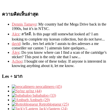
ความคิดเห็นล่าสุด
Dennis Tamayo
:
My country had the Mega Drive back in the
1990s
,
but it’s in NTSC
.
Alex
: สวัสดี.
Is this page still somewhat looked at
?
I am
looking to complete my korean collection
,
but do not have..
.
david
:
hello
,
tres bel article
!
aurais tu des adresses a me
conseiller sur canton
?
j aimerais faire quelques..
.
Álex
: Do you know where can I find a scan of the cartridge’s
sticker? This post is the only site that I saw...
Achoo
: I bought one of these today. If anyone is interested in
knowing anything about it, let me know.
Les + มาก
neocalimero (45)
sp!nz (44)
bababaloo (33)
Ambseb (29)
Retroblogueur (25)
Jack'o'lantern (24)