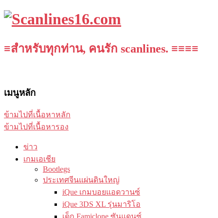
≡สำหรับทุกท่าน, คนรัก scanlines. ≡≡≡≡
เมนูหลัก
ข้ามไปที่เนื้อหาหลัก
ข้ามไปที่เนื้อหารอง
ข่าว
เกมเอเชีย
Bootlegs
ประเทศจีนแผ่นดินใหญ่
iQue เกมบอยแอดวานซ์
iQue 3DS XL รุ่นมาริโอ
เด็ก Famiclone ซันแดนซ์