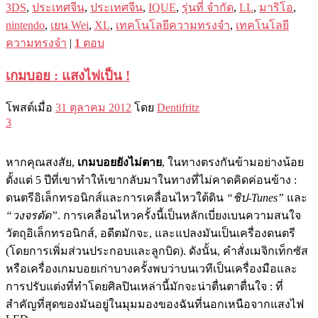
3DS
,
ประเทศจีน
,
ประเทศจีน
,
IQUE
,
รุ่นที่ จำกัด
,
LL
,
มาริโอ
,
nintendo
,
เยน Wei
,
XL
,
เทคโนโลยีความทรงจำ
,
เทคโนโลยี
ความทรงจำ
|
1
ตอบ
เกมบอย : แสงไฟเป็น !
โพสต์เมื่อ
31 ตุลาคม 2012
โดย
Dentifritz
3
หากคุณสงสัย,
เกมบอยยังไม่ตาย
, ในทางตรงกันข้ามอย่างน้อย
ตั้งแต่ 5 ปีที่เขาทำให้เขากลับมาในทางที่ไม่คาดคิดค่อนข้าง :
ดนตรีอิเล็กทรอนิกส์และการเคลื่อนไหวใต้ดิน
“ชิป-Tunes”
และ
“วงจรดัด”
. การเคลื่อนไหวครั้งนี้เป็นหลักเบี่ยงเบนความสนใจ
วัตถุอิเล็กทรอนิกส์, อดีตมักจะ, และแปลงมันเป็นเครื่องดนตรี
(โดยการเพิ่มส่วนประกอบและลูกบิด). ดังนั้น, คำสั่งเมจิกเท็กซัส
หรือเครื่องเกมบอยเก่าบางครั้งพบว่าบนเวทีเป็นเครื่องมือและ
การปรับแต่งที่ทำโดยศิลปินเหล่านี้มักจะน่าตื่นตาตื่นใจ : ที่
สำคัญที่สุดของมันอยู่ในมุมมองของฉันที่นอกเหนือจากแสงไฟ