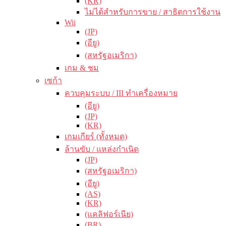
(KR)
ไม่ได้สำหรับการขาย / สาธิตการใช้งาน
Wii
(JP)
(อียู)
(สหรัฐอเมริกา)
เกม & ชม
เซก้า
ควบคุมระบบ / III ทำเครื่องหมาย
(อียู)
(JP)
(KR)
เกมเกียร์ (ทั้งหมด)
ล้านขับ / แหล่งกำเนิด
(JP)
(สหรัฐอเมริกา)
(อียู)
(AS)
(KR)
(แคลิฟอร์เนีย)
(BR)