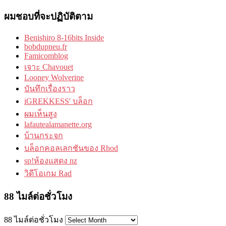
ผมชอบที่จะปฏิบัติตาม
Benishiro 8-16bits Inside
bobdupneu.fr
Famicomblog
เจาะ Chavouet
Looney Wolverine
บันทึกเรื่องราว
iGREKKESS' บล็อก
ผมเห็นสูง
lafautealamanette.org
บ้านกระจก
บล็อกคอลเลกชันของ Rhod
sp!ห้องแสดง nz
วิดีโอเกม Rad
88 ไมล์ต่อชั่วโมง
88 ไมล์ต่อชั่วโมง