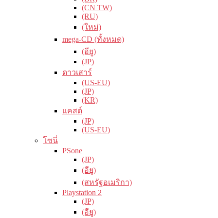
(CN TW)
(RU)
(ใหม่)
mega-CD (ทั้งหมด)
(อียู)
(JP)
ดาวเสาร์
(US-EU)
(JP)
(KR)
แคสต์
(JP)
(US-EU)
โซนี่
PSone
(JP)
(อียู)
(สหรัฐอเมริกา)
Playstation 2
(JP)
(อียู)