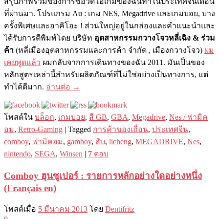
สรุปภาพรวมของการซื้อวิดีโอเกมของฉันทำในประเทศจีนเดือน
ที่ผ่านมา. โปรแกรม Au : เกม NES, Megadrive และเกมบอย, บาง
ครั้งพิเศษและอาคิโอะ ! ส่วนใหญ่อยู่ในกล่องและคำแนะนำและ
ได้รับการตีพิมพ์โดย บริษัท
อุตสาหกรรมกวางโจวหลี่เฉิง & ร่วม
ค้า
(หลี่เมืองอุตสาหกรรมและการค้า จำกัด , เมืองกวางโจว)
ผม
เคยพูดแล้ว
ผมกลับจากการเดินทางของฉัน 2011. มันเป็นของ
หลักสูตรเหล่านี้สำหรับผลิตภัณฑ์ที่ไม่ใช่อย่างเป็นทางการ, แต่
ทำได้ดีมาก.
อ่านต่อ
→
โพสต์ใน
บล็อก
,
เกมบอย
,
สี GB
,
GBA
,
Megadrive
,
Nes / ฟามิค
อม
,
Retro-Gaming
|
Tagged
การค้าของเถื่อน
,
ประเทศจีน
,
comboy
,
ฟามิคอม
,
gamboy
,
สับ
,
licheng
,
MEGADRIVE
,
Nes
,
nintendo
,
SEGA
,
Winsen
|
7
ตอบ
Comboy ฮุนซูเปอร์ : รายการหลักอย่างใดอย่างหนึ่ง
(Français en)
โพสต์เมื่อ
5 มีนาคม 2013
โดย
Dentifritz