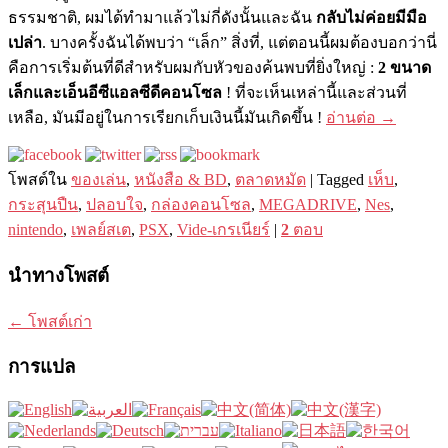
ธรรมชาติ, ผมได้ทำมาแล้วไม่กี่ดังนั้นและฉัน
กลับไม่ค่อยมีมือ
เปล่า
. บางครั้งฉันได้พบว่า “เล็ก” สิ่งที่, แต่ตอนนี้ผมต้องบอกว่านี่
คือการเริ่มต้นที่ดีสำหรับผมกับหัวของค้นพบที่ยิ่งใหญ่ :
2 ขนาด
เล็กและเอ็นอีซีแอลซีดีคอนโซล
! ที่จะเห็นเหล่านี้และส่วนที่
เหลือ, มันมีอยู่ในการเรียกเก็บเงินนี้มันเกิดขึ้น !
อ่านต่อ
→
โพสต์ใน
ของเล่น
,
หนังสือ & BD
,
ตลาดหมัด
|
Tagged
เห็บ
,
กระสุนปืน
,
ปลอบใจ
,
กล่องคอนโซล
,
MEGADRIVE
,
Nes
,
nintendo
,
เพลย์สเต
,
PSX
,
Vide-เกรเนียร์
|
2
ตอบ
นำทางโพสต์
←
โพสต์เก่า
การแปล