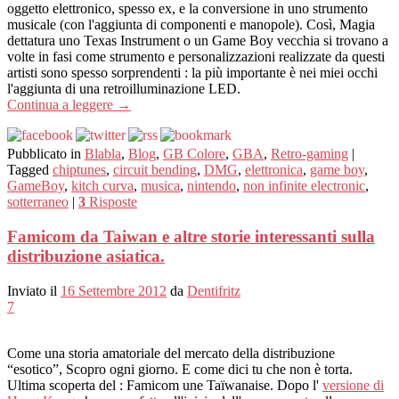
oggetto elettronico, spesso ex, e la conversione in uno strumento
musicale (con l'aggiunta di componenti e manopole). Così, Magia
dettatura uno Texas Instrument o un Game Boy vecchia si trovano a
volte in fasi come strumento e personalizzazioni realizzate da questi
artisti sono spesso sorprendenti : la più importante è nei miei occhi
l'aggiunta di una retroilluminazione LED.
Continua a leggere
→
Pubblicato in
Blabla
,
Blog
,
GB Colore
,
GBA
,
Retro-gaming
|
Tagged
chiptunes
,
circuit bending
,
DMG
,
elettronica
,
game boy
,
GameBoy
,
kitch curva
,
musica
,
nintendo
,
non infinite electronic
,
sotterraneo
|
3
Risposte
Famicom da Taiwan e altre storie interessanti sulla
distribuzione asiatica.
Inviato il
16 Settembre 2012
da
Dentifritz
7
Come una storia amatoriale del mercato della distribuzione
“esotico”, Scopro ogni giorno. E come dici tu che non è torta.
Ultima scoperta del : Famicom une Taïwanaise. Dopo l'
versione di