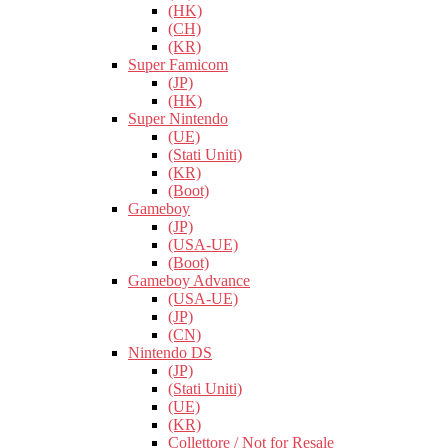
(HK)
(CH)
(KR)
Super Famicom
(JP)
(HK)
Super Nintendo
(UE)
(Stati Uniti)
(KR)
(Boot)
Gameboy
(JP)
(USA-UE)
(Boot)
Gameboy Advance
(USA-UE)
(JP)
(CN)
Nintendo DS
(JP)
(Stati Uniti)
(UE)
(KR)
Collettore / Not for Resale