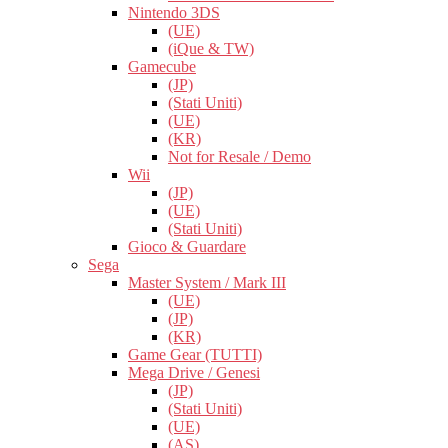
Nintendo 3DS
(UE)
(iQue & TW)
Gamecube
(JP)
(Stati Uniti)
(UE)
(KR)
Not for Resale / Demo
Wii
(JP)
(UE)
(Stati Uniti)
Gioco & Guardare
Sega
Master System / Mark III
(UE)
(JP)
(KR)
Game Gear (TUTTI)
Mega Drive / Genesi
(JP)
(Stati Uniti)
(UE)
(AS)