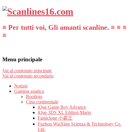
≡ Per tutti voi, Gli amanti scanline. ≡ ≡ ≡
≡
Menu principale
Vai al contenuto principale
Vai al contenuto secondario
Notizie
Gaming asiatica
Bootlegs
Cina continentale
iQue Game Boy Advance
iQue 3DS XL Edition Mario
Famiclone 小霸王
Fuzhou WaiXing Scienza & Technology Co.
Ltd.