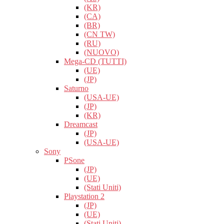
(KR)
(CA)
(BR)
(CN TW)
(RU)
(NUOVO)
Mega-CD (TUTTI)
(UE)
(JP)
Saturno
(USA-UE)
(JP)
(KR)
Dreamcast
(JP)
(USA-UE)
Sony
PSone
(JP)
(UE)
(Stati Uniti)
Playstation 2
(JP)
(UE)
(Stati Uniti)