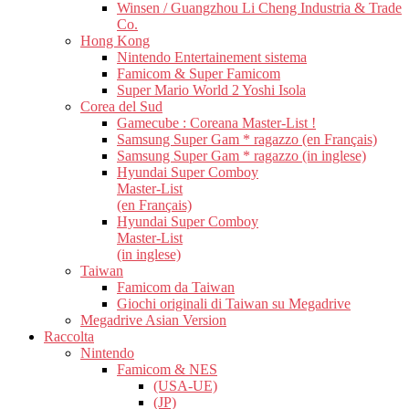
Winsen / Guangzhou Li Cheng Industria & Trade
Co.
Hong Kong
Nintendo Entertainement sistema
Famicom & Super Famicom
Super Mario World 2 Yoshi Isola
Corea del Sud
Gamecube : Coreana Master-List !
Samsung Super Gam * ragazzo (en Français)
Samsung Super Gam * ragazzo (in inglese)
Hyundai Super Comboy
Master-List
(en Français)
Hyundai Super Comboy
Master-List
(in inglese)
Taiwan
Famicom da Taiwan
Giochi originali di Taiwan su Megadrive
Megadrive Asian Version
Raccolta
Nintendo
Famicom & NES
(USA-UE)
(JP)