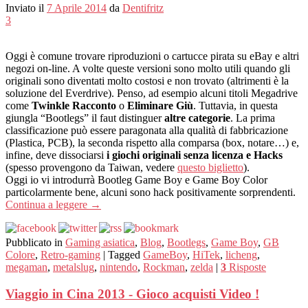
Inviato il
7 Aprile 2014
da
Dentifritz
3
Oggi è comune trovare riproduzioni o cartucce pirata su eBay e altri
negozi on-line. A volte queste versioni sono molto utili quando gli
originali sono diventati molto costosi e non trovato (altrimenti è la
soluzione del Everdrive). Penso, ad esempio alcuni titoli Megadrive
come
Twinkle Racconto
o
Eliminare Giù
. Tuttavia, in questa
giungla “Bootlegs” il faut distinguer
altre categorie
. La prima
classificazione può essere paragonata alla qualità di fabbricazione
(Plastica, PCB), la seconda rispetto alla comparsa (box, notare…) e,
infine, deve dissociarsi
i giochi originali senza licenza e Hacks
(spesso provengono da Taiwan, vedere
questo biglietto
).
Oggi io vi introdurrà Bootleg Game Boy e Game Boy Color
particolarmente bene, alcuni sono hack positivamente sorprendenti.
Continua a leggere
→
Pubblicato in
Gaming asiatica
,
Blog
,
Bootlegs
,
Game Boy
,
GB
Colore
,
Retro-gaming
|
Tagged
GameBoy
,
HiTek
,
licheng
,
megaman
,
metalslug
,
nintendo
,
Rockman
,
zelda
|
3
Risposte
Viaggio in Cina 2013 - Gioco acquisti Video !