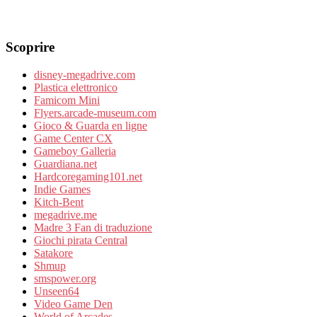
Scoprire
disney-megadrive.com
Plastica elettronico
Famicom Mini
Flyers.arcade-museum.com
Gioco & Guarda en ligne
Game Center CX
Gameboy Galleria
Guardiana.net
Hardcoregaming101.net
Indie Games
Kitch-Bent
megadrive.me
Madre 3 Fan di traduzione
Giochi pirata Central
Satakore
Shmup
smspower.org
Unseen64
Video Game Den
World of Arcades