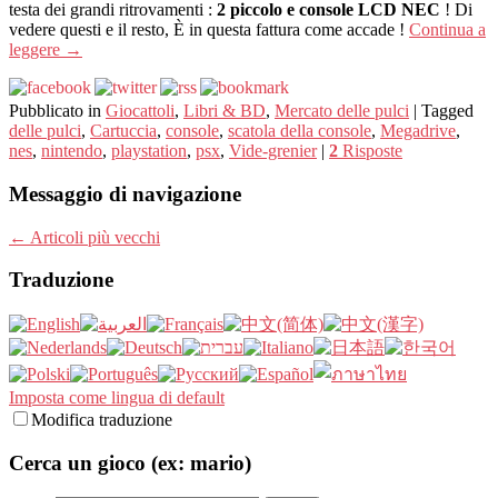
testa dei grandi ritrovamenti :
2 piccolo e console LCD NEC
! Di
vedere questi e il resto, È in questa fattura come accade !
Continua a
leggere
→
Pubblicato in
Giocattoli
,
Libri & BD
,
Mercato delle pulci
|
Tagged
delle pulci
,
Cartuccia
,
console
,
scatola della console
,
Megadrive
,
nes
,
nintendo
,
playstation
,
psx
,
Vide-grenier
|
2
Risposte
Messaggio di navigazione
←
Articoli più vecchi
Traduzione
Imposta come lingua di default
Modifica traduzione
Cerca un gioco (ex: mario)