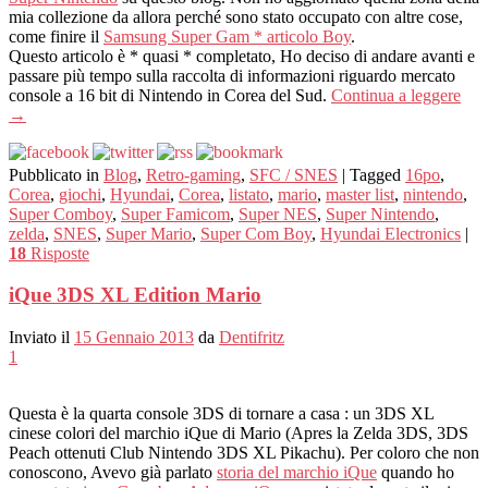
mia collezione da allora perché sono stato occupato con altre cose,
come finire il
Samsung Super Gam * articolo Boy
.
Questo articolo è * quasi * completato, Ho deciso di andare avanti e
passare più tempo sulla raccolta di informazioni riguardo mercato
console a 16 bit di Nintendo in Corea del Sud.
Continua a leggere
→
Pubblicato in
Blog
,
Retro-gaming
,
SFC / SNES
|
Tagged
16po
,
Corea
,
giochi
,
Hyundai
,
Corea
,
listato
,
mario
,
master list
,
nintendo
,
Super Comboy
,
Super Famicom
,
Super NES
,
Super Nintendo
,
zelda
,
SNES
,
Super Mario
,
Super Com Boy
,
Hyundai Electronics
|
18
Risposte
iQue 3DS XL Edition Mario
Inviato il
15 Gennaio 2013
da
Dentifritz
1
Questa è la quarta console 3DS di tornare a casa : un 3DS XL
cinese colori del marchio iQue di Mario (Apres la Zelda 3DS, 3DS
Peach ottenuti Club Nintendo 3DS XL Pikachu). Per coloro che non
conoscono, Avevo già parlato
storia del marchio iQue
quando ho