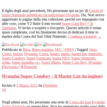
Il figlio degli anni precedenti, Ho presentato qui un po 'di
Giochi di
Super Nintendo pubblicato da sudcoreano Hyundai
. Da, Non avevo
aggiornato le pagine della mia collezione, perché ero impegnato con
altre cose, come V2 finire il mio record
Super Gam Boy * di
Samsung
, Vi invito a scoprire o riscoprire. Questo articolo è ormai
quasi completata, così ho finalmente deciso di dedicare il time to
market della Corea del Sud 16bit Nintendo.
Continua a leggere
→
Pubblicato in
Blog
,
Retro-gaming
,
SFC / SNES
|
Tagged
16po
,
Corea
,
giochi
,
Hyundai
,
Corea
,
listato
,
mario
,
master list
,
nintendo
,
Super Comboy
,
Super Famicom
,
Super NES
,
Super Nintendo
,
zelda
,
Super famiglia co-
,
Super Mario
,
Super Com Boy
,
Hyundai
Electronics
|
9
Risposte
Hyundai Super Comboy : Il Master List (in inglese)
Inviato il
5 Marzo 2013
da
Dentifritz
18
Negli ultimi anni, Ho presentato una serie di
Corea del Sud Hyundai
Super Nintendo
su questo blog. Non ho aggiornato quella zona della