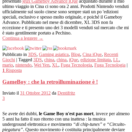
presentato
jeux Gameboy Advance iQue
acquistato durante il mio
ultimo viaggio in Cina ci sono ora 2 anni. Prodotti Nintendo venduti
ufficialmente sul suolo cinese sono sempre stati un po 'edizioni
speciali, esclusivo e spesso molto originale, e poiché il Gameboy
Advance. Pubblicato nel mese di dicembre, XL 3DS non fa
eccezione e ti presento uno dei 3 modelli venduti sul mercato che mi
è stato gentilmente portato a Pechino.
Continua a leggere
→
Pubblicato in
3DS
,
Gaming asiatica
,
Blog
,
Cina iQue
,
Recenti
Giochi
|
Tagged
3DS
,
china
,
china
,
iQue
,
edizione limitata
,
LL
,
mario
,
nintendo
,
Wei Yen
,
XL
,
Fuga Tecnologia
,
Fuga Tecnologia
|
1
Risposta
GameBoy : che la retroilluminazione è !
Inviato il
31 Ottobre 2012
da
Dentifritz
3
Se avete dei dubbi,
le Game Boy n'est pas mort
, invece per almeno
5 anni ha fatto il suo ritorno con una inattesa : la musica
underground elettronica e movimento
“di chip-tunes”
e
“Circuito-
piegatura”
. Questo movimento è costituita principalmente deviare