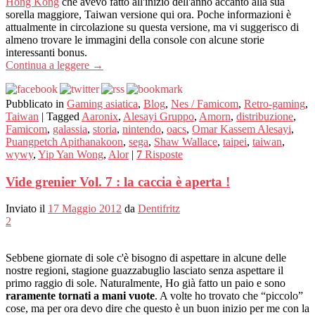
Hong Kong
che avevo fatto all'inizio dell'anno accanto alla sua
sorella maggiore, Taiwan versione qui ora. Poche informazioni è
attualmente in circolazione su questa versione, ma vi suggerisco di
almeno trovare le immagini della console con alcune storie
interessanti bonus.
Continua a leggere
→
Pubblicato in
Gaming asiatica
,
Blog
,
Nes / Famicom
,
Retro-gaming
,
Taiwan
|
Tagged
Aaronix
,
Alesayi Gruppo
,
Amorn
,
distribuzione
,
Famicom
,
galassia
,
storia
,
nintendo
,
oacs
,
Omar Kassem Alesayi
,
Puangpetch Apithanakoon
,
sega
,
Shaw Wallace
,
taipei
,
taiwan
,
wywy
,
Yip Yan Wong
,
Alor
|
7
Risposte
Vide grenier Vol. 7 : la caccia è aperta !
Inviato il
17 Maggio 2012
da
Dentifritz
2
Sebbene giornate di sole c'è bisogno di aspettare in alcune delle
nostre regioni, stagione guazzabuglio lasciato senza aspettare il
primo raggio di sole. Naturalmente, Ho già fatto un paio e sono
raramente tornati a mani vuote
. A volte ho trovato che “piccolo”
cose, ma per ora devo dire che questo è un buon inizio per me con la