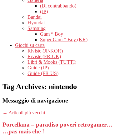
Galleria
(Di contrabbando)
(JP)
Bandai
Hyundai
Samsung
Gam * Boy
Super Gam * Boy (KR)
Giochi su carta
Riviste (JP-KOR)
Riviste (FR-UK)
Libri & Mooks (TUTTI)
Guide (JP)
Guide (FR-US)
Tag Archives:
nintendo
Messaggio di navigazione
←
Articoli più vecchi
Porcellana – paradiso poveri retrogamer…
…pas mais che !