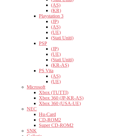
(AS)
(KR)
Playstation 3
(JP)
(AS)
(UE)
(Stati Uniti)
PSP
(JP)
(UE)
(Stati Uniti)
(KR-AS)
PS Vita
(AS)
(UE)
Microsoft
Xbox (TUTTI)
Xbox 360 (JP-KR-AS)
Xbox 360 (USA-UE)
NEC
Hu-Card
CD-ROM2
Super CD-ROM2
SNK