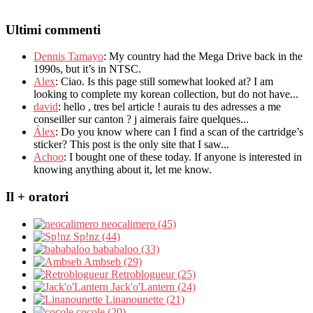
Ultimi commenti
Dennis Tamayo
:
My country had the Mega Drive back in the
1990s
,
but it’s in NTSC
.
Alex
: Ciao.
Is this page still somewhat looked at
?
I am
looking to complete my korean collection
,
but do not have..
.
david
:
hello
,
tres bel article
!
aurais tu des adresses a me
conseiller sur canton
?
j aimerais faire quelques..
.
Álex
: Do you know where can I find a scan of the cartridge’s
sticker? This post is the only site that I saw...
Achoo
: I bought one of these today. If anyone is interested in
knowing anything about it, let me know.
Il + oratori
neocalimero (45)
Sp!nz (44)
bababaloo (33)
Ambseb (29)
Retroblogueur (25)
Jack'o'Lantern (24)
Linanounette (21)
cocole (20)