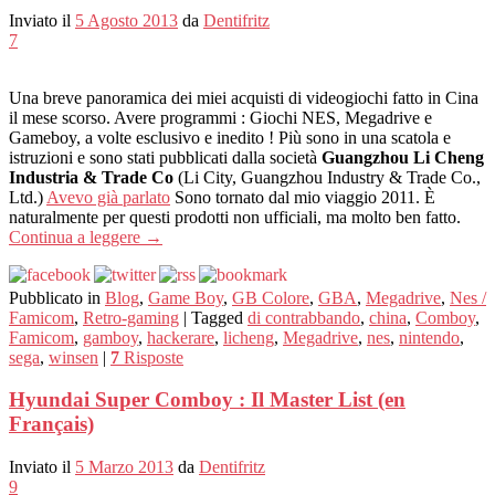
Inviato il
5 Agosto 2013
da
Dentifritz
7
Una breve panoramica dei miei acquisti di videogiochi fatto in Cina
il mese scorso. Avere programmi : Giochi NES, Megadrive e
Gameboy, a volte esclusivo e inedito ! Più sono in una scatola e
istruzioni e sono stati pubblicati dalla società
Guangzhou Li Cheng
Industria & Trade Co
(Li City, Guangzhou Industry & Trade Co.,
Ltd.)
Avevo già parlato
Sono tornato dal mio viaggio 2011. È
naturalmente per questi prodotti non ufficiali, ma molto ben fatto.
Continua a leggere
→
Pubblicato in
Blog
,
Game Boy
,
GB Colore
,
GBA
,
Megadrive
,
Nes /
Famicom
,
Retro-gaming
|
Tagged
di contrabbando
,
china
,
Comboy
,
Famicom
,
gamboy
,
hackerare
,
licheng
,
Megadrive
,
nes
,
nintendo
,
sega
,
winsen
|
7
Risposte
Hyundai Super Comboy : Il Master List (en
Français)
Inviato il
5 Marzo 2013
da
Dentifritz
9