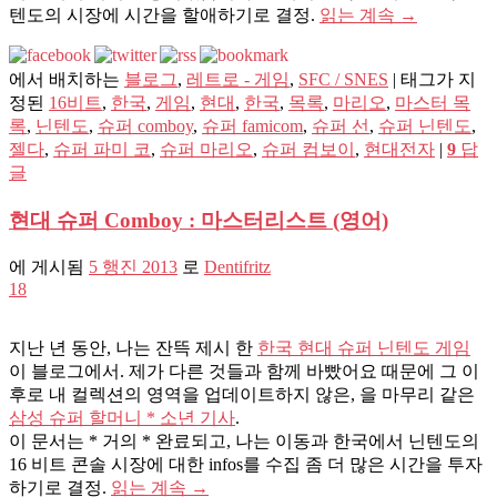
텐도의 시장에 시간을 할애하기로 결정.
읽는 계속
→
에서 배치하는
블로그
,
레트로 - 게임
,
SFC / SNES
|
태그가 지
정된
16비트
,
한국
,
게임
,
현대
,
한국
,
목록
,
마리오
,
마스터 목
록
,
닌텐도
,
슈퍼 comboy
,
슈퍼 famicom
,
슈퍼 선
,
슈퍼 닌텐도
,
젤다
,
슈퍼 파미 코
,
슈퍼 마리오
,
슈퍼 컴보이
,
현대전자
|
9
답
글
현대 슈퍼 Comboy : 마스터리스트 (영어)
에 게시됨
5 행진 2013
로
Dentifritz
18
지난 년 동안, 나는 잔뜩 제시 한
한국 현대 슈퍼 닌텐도 게임
이 블로그에서. 제가 다른 것들과 함께 바빴어요 때문에 그 이
후로 내 컬렉션의 영역을 업데이트하지 않은, 을 마무리 같은
삼성 슈퍼 할머니 * 소년 기사
.
이 문서는 * 거의 * 완료되고, 나는 이동과 한국에서 닌텐도의
16 비트 콘솔 시장에 대한 infos를 수집 좀 더 많은 시간을 투자
하기로 결정.
읽는 계속
→