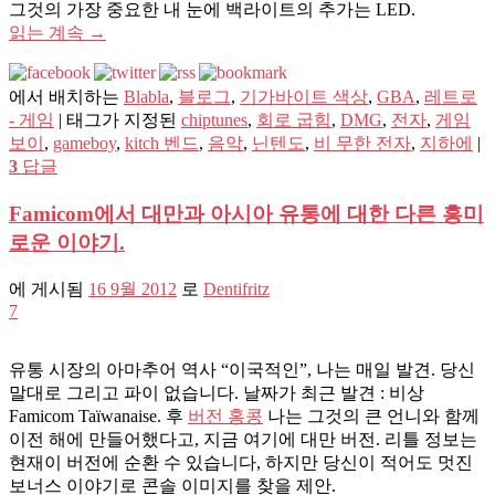
그것의 가장 중요한 내 눈에 백라이트의 추가는 LED.
읽는 계속
→
에서 배치하는
Blabla
,
블로그
,
기가바이트 색상
,
GBA
,
레트로
- 게임
|
태그가 지정된
chiptunes
,
회로 굽힘
,
DMG
,
전자
,
게임
보이
,
gameboy
,
kitch 벤드
,
음악
,
닌텐도
,
비 무한 전자
,
지하에
|
3
답글
Famicom에서 대만과 아시아 유통에 대한 다른 흥미
로운 이야기.
에 게시됨
16 9월 2012
로
Dentifritz
7
유통 시장의 아마추어 역사 “이국적인”, 나는 매일 발견. 당신
말대로 그리고 파이 없습니다. 날짜가 최근 발견 : 비상
Famicom Taïwanaise. 후
버전 홍콩
나는 그것의 큰 언니와 함께
이전 해에 만들어했다고, 지금 여기에 대만 버전. 리틀 정보는
현재이 버전에 순환 수 있습니다, 하지만 당신이 적어도 멋진
보너스 이야기로 콘솔 이미지를 찾을 제안.