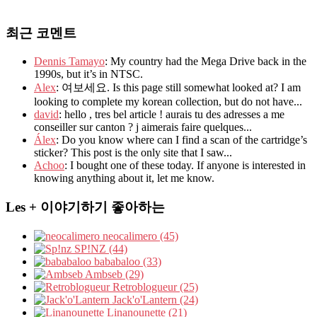
최근 코멘트
Dennis Tamayo
: My country had the Mega Drive back in the
1990s, but it’s in NTSC.
Alex
: 여보세요. Is this page still somewhat looked at? I am
looking to complete my korean collection, but do not have...
david
: hello , tres bel article ! aurais tu des adresses a me
conseiller sur canton ? j aimerais faire quelques...
Álex
: Do you know where can I find a scan of the cartridge’s
sticker? This post is the only site that I saw...
Achoo
: I bought one of these today. If anyone is interested in
knowing anything about it, let me know.
Les + 이야기하기 좋아하는
neocalimero (45)
SP!NZ (44)
bababaloo (33)
Ambseb (29)
Retroblogueur (25)
Jack'o'Lantern (24)
Linanounette (21)