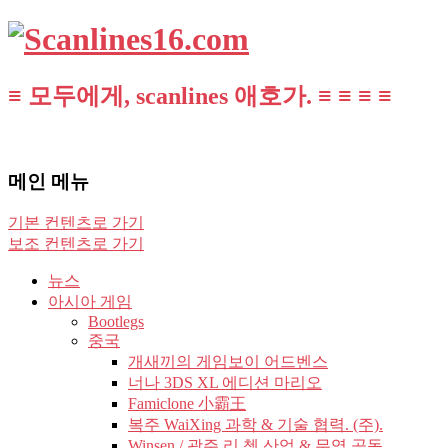
≡ 모두에게, scanlines 애호가. ≡ ≡ ≡ ≡
메인 메뉴
기본 컨텐츠로 가기
보조 컨텐츠로 가기
뉴스
아시아 게임
Bootlegs
중국
개새끼의 게임보이 어드벤스
너나 3DS XL 에디션 마리오
Famiclone 小霸王
복주 WaiXing 과학 & 기술 협력. (주).
Winsen / 광주 리 쳉 산업 & 무역 공동.