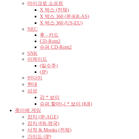
마이크로 소프트
X 박스 (전체)
X 박스 360 (JP-KR-AS)
X 박스 360 (US-EU)
NEC
후 - 카드
CD-Rom2
슈퍼 CD-Rom2
SNK
아케이드
(밀수주)
(JP)
반다이
현대
삼성
감 * 보이
슈퍼 할머니 * 보이 (KR)
종이에 게임
잡지 (JP-AGE)
잡지 (FR-영국)
서적 & Mooks (전체)
가이드 (JP)