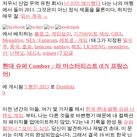
저우시 산업 무역 유한 회사)
난 이미 얘기했다
나는 나의 여행
에서 돌아 2011. 그것은이 아닌 정식 제품을 물론이다, 하지만
매우 잘.
읽는 계속
→
에서 배치하는
블로그
,
게임보이
,
기가바이트 색상
,
GBA
,
Megadrive
,
NES / Famicom
,
레트로 - 게임
|
태그가 지정된
밀수
주
,
중국
,
호송
,
famicom
,
gamboy
,
해킹
,
LICHENG
,
megadrive
,
선
,
닌텐도
,
SEGA
,
winsen
|
7
답글
현대 슈퍼 Comboy : 라 마스터리스트 (EN 프랑스
어)
에 게시됨
5 행진 2013
로
Dentifritz
9
이전 년간의 아들, 여기 몇 가지를 제시
한국 현대 발행 슈퍼 닌
텐도 게임
. 부터, 나는 다른 것들로 바쁜했기 때문에 내 컬렉션
의 페이지를 업데이트하지 않았, V2는 내 기록을 완성 등
슈퍼
할머니 * 보이 드 삼성
, 당신이 발견하거나 재발견 초대. 이 문
서는 이제 거의 완성되었습니다, 그래서 결국 16 비트 한국 닌