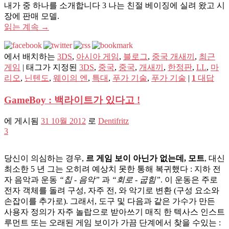
내가 중 하나를 소개합니다 3 나는 친절 베이징에 실려 왔고 시
장에 판매 모델.
읽는 계속
→
에서 배치하는
3DS
,
아시아 게임
,
블로그
,
중국 개새끼
,
최근
게임
|
태그가 지정된
3DS
,
중국
,
중국
,
개새끼
,
한정판
,
LL
,
마
리오
,
닌텐도
,
웨이의 엔
,
특대
,
푸가 기술
,
푸가 기술
|
1
대답
GameBoy : 백라이트가 있다고 !
에 게시됨
31 10월 2012
로
Dentifritz
3
당신이 의심하는 경우,
르 게임 보이 아닌가 없는데, 모트
, 대신
최소한 5 년 그는 오히려 예상치 못한 통해 복귀했다 : 지하 전
자 음악과 운동
“칩 - 음악”
과
“회로 - 굽힘”
. 이 운동은 주로
전자 객체를 돌려 구성, 자주 전, 와 악기로 변환 (구성 요소와
손잡이를 추가로). 그래서, 도구 및 다음과 같은 가수가 만든
사용자 정의가 자주 놀랍으로 받아쓰기 매직 한 텍사스 인스트
루먼트 또는 오래된 게임 보이가 가끔 단계에서 찾을 수있는 :