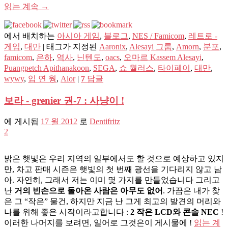
읽는 계속
→
에서 배치하는
아시아 게임
,
블로그
,
NES / Famicom
,
레트로 -
게임
,
대만
|
태그가 지정된
Aaronix
,
Alesayi 그룹
,
Amorn
,
분포
,
famicom
,
은하
,
역사
,
닌텐도
,
oacs
,
오마르 Kassem Alesayi
,
Puangpetch Apithanakoon
,
SEGA
,
쇼 월러스
,
타이페이
,
대만
,
wywy
,
입 연 웡
,
Alor
|
7
답글
보라 - grenier 권-7 : 사냥이 !
에 게시됨
17 월 2012
로
Dentifritz
2
밝은 햇빛은 우리 지역의 일부에서도 할 것으로 예상하고 있지
만, 차고 판매 시즌은 햇빛의 첫 번째 광선을 기다리지 않고 남
아. 자연히, 그래서 저는 이미 몇 가지를 만들었습니다 그리고
난
거의 빈손으로 돌아온 사람은 아무도 없어
. 가끔은 내가 찾
은 그 “작은” 물건, 하지만 지금 난 그게 최고의 발견의 머리와
나를 위해 좋은 시작이라고합니다 :
2 작은 LCD와 콘솔 NEC
!
이러한 나머지를 보려면, 일어로 그것은이 게시물에 !
읽는 계