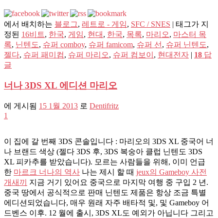
에서 배치하는
블로그
,
레트로 - 게임
,
SFC / SNES
|
태그가 지
정된
16비트
,
한국
,
게임
,
현대
,
한국
,
목록
,
마리오
,
마스터 목
록
,
닌텐도
,
슈퍼 comboy
,
슈퍼 famicom
,
슈퍼 선
,
슈퍼 닌텐도
,
젤다
,
슈퍼 패미컴
,
슈퍼 마리오
,
슈퍼 컴보이
,
현대전자
|
18
답
글
너나 3DS XL 에디션 마리오
에 게시됨
15 1월 2013
로
Dentifritz
1
이 집에 갈 번째 3DS 콘솔입니다 : 마리오의 3DS XL 중국어 너
나 브랜드 색상 (젤다 3DS 후, 3DS 복숭아 클럽 닌텐도 3DS
XL 피카추를 받았습니다). 모르는 사람들을 위해, 이미 언급
한
마르크 너나의 역사
나는 제시 할 때
jeux의 Gameboy 사전
개새끼
지금 거기 있어요 중국으로 마지막 여행 중 구입 2 년.
중국 땅에서 공식적으로 판매 닌텐도 제품은 항상 조금 특별
에디션되었습니다, 매우 원래 자주 배타적 및, 및 Gameboy 어
드벤스 이후. 12 월에 출시, 3DS XL도 예외가 아닙니다 그리고