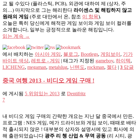
교 될 수있다 (플라스틱, PCB), 외관에 대하여 제 (상자, 주
의…) 마지막으로 그는 해리한다
라이센스 및 해킹하지 않고
원래의 게임
(주로 대만에서 온, 참조
이 항목
).
오늘은 특히 당신에게 해적판 게임 보이와 게임 보이 컬러를
소개합니다, 일부는 긍정적으로 놀라운 해킹입니다.
읽는 계속
→
에서 배치하는
아시아 게임
,
블로그
,
Bootlegs
,
게임보이
,
기가
바이트 색상
,
레트로 - 게임
|
태그가 지정된
gameboy
,
하이텍
,
LICHENG
,
megaman
,
metalslug
,
닌텐도
,
rockman
,
젤다
|
3
답글
중국 여행 2013 - 비디오 게임 구매 !
에 게시됨
5 위엄있는 2013
로
Dentifritz
7
내 비디오 게임 구매의 간략한 개요는 지난 달 중국에서 만든.
프로그램 : NES 게임, 메가 드라이브와 게임 보이, 때때로 배타
적 출시되지 않은 ! 대부분의 상자와 설명서에 있고 회사에 의
해 출판되었습니다
광주 리 쳉 산업 & 무역 공동
(리 시티, 광