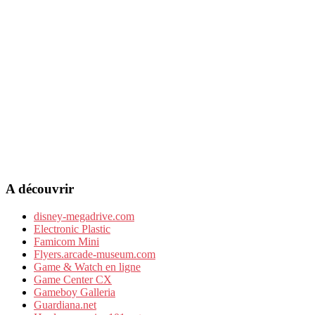
A découvrir
disney-megadrive.com
Electronic Plastic
Famicom Mini
Flyers.arcade-museum.com
Game & Watch en ligne
Game Center CX
Gameboy Galleria
Guardiana.net