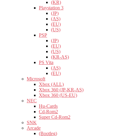
(KR)
Playstation 3
(JP)
(AS)
(EU)
(US)
PSP
(JP)
(EU)
(US)
(KR-AS)
PS Vita
(AS)
(EU)
Microsoft
Xbox (ALL)
Xbox 360 (JP-KR-AS)
Xbox 360 (US-EU)
NEC
Hu-Cards
Cd-Rom2
Super Cd-Rom2
SNK
Arcade
(Bootleg)