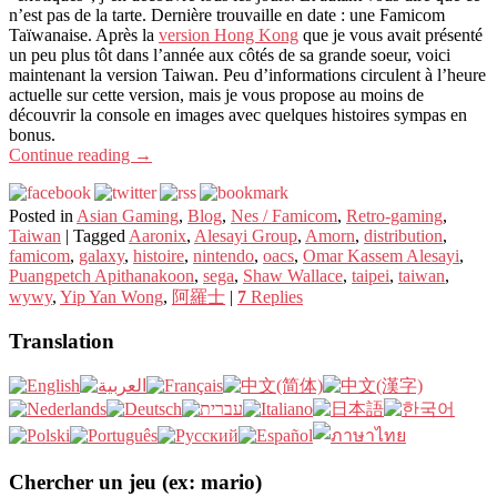
n’est pas de la tarte. Dernière trouvaille en date : une Famicom
Taïwanaise. Après la
version Hong Kong
que je vous avait présenté
un peu plus tôt dans l’année aux côtés de sa grande soeur, voici
maintenant la version Taiwan. Peu d’informations circulent à l’heure
actuelle sur cette version, mais je vous propose au moins de
découvrir la console en images avec quelques histoires sympas en
bonus.
Continue reading
→
Posted in
Asian Gaming
,
Blog
,
Nes / Famicom
,
Retro-gaming
,
Taiwan
|
Tagged
Aaronix
,
Alesayi Group
,
Amorn
,
distribution
,
famicom
,
galaxy
,
histoire
,
nintendo
,
oacs
,
Omar Kassem Alesayi
,
Puangpetch Apithanakoon
,
sega
,
Shaw Wallace
,
taipei
,
taiwan
,
wywy
,
Yip Yan Wong
,
阿羅士
|
7
Replies
Translation
Chercher un jeu (ex: mario)