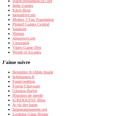
Hardcoregaming101.net
Indie Games
Kitch-Bent
megadrive.me
Mother 3 Fan Translation
Pirated Games Central
Satakore
Shmup
smspower.org
Unseen64
Video Game Den
World of Arcades
J'aime suivre
Benishiro 8-16bits Inside
bobdupneu.fr
Famicomblog
Forent Chavouet
Glouton Barjot
Histoires de merde
iGREKKESS' Blog
Je vis des hauts
lafautealamanette.org
Looking Glass House