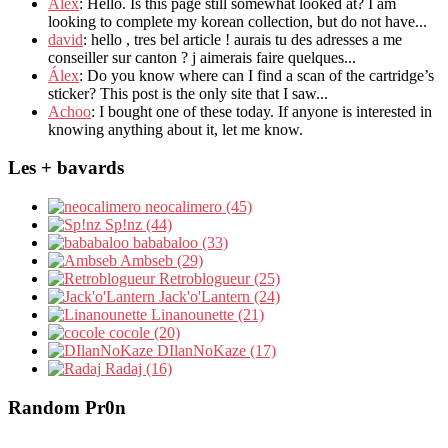
Alex
: Hello. Is this page still somewhat looked at? I am
looking to complete my korean collection, but do not have...
david
: hello , tres bel article ! aurais tu des adresses a me
conseiller sur canton ? j aimerais faire quelques...
Álex
: Do you know where can I find a scan of the cartridge’s
sticker? This post is the only site that I saw...
Achoo
: I bought one of these today. If anyone is interested in
knowing anything about it, let me know.
Les + bavards
neocalimero (45)
Sp!nz (44)
bababaloo (33)
Ambseb (29)
Retroblogueur (25)
Jack'o'Lantern (24)
Linanounette (21)
cocole (20)
DIlanNoKaze (17)
Radaj (16)
Random Pr0n