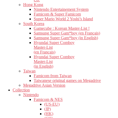
Hong Kong
Nintendo Entertainement System
Famicom & Super Famicom
Super Mario World 2 Yoshi’s Island
South Korea
Gamecube : Korean Master-List !
Samsung Super Gam*boy (en Français)
Samsung Super Gam*boy (in English)
Hyundai Super Comboy
Master-List
(en Français)
Hyundai Super Comboy
Master-List
(in English)
Taiwan
Famicom from Taiwan
Taiwanese original games on Megadrive
Megadrive Asian Version
Collection
Nintendo
Famicom & NES
(US-EU)
(JP)
(HK)