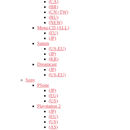
(CA)
(BR)
(CN+TW)
(RU)
(NEW)
Mega-CD (ALL)
(EU)
(JP)
Saturn
(US-EU)
(JP)
(KR)
Dreamcast
(JP)
(US-EU)
Sony
PSone
(JP)
(EU)
(US)
Playstation 2
(JP)
(EU)
(US)
(AS)