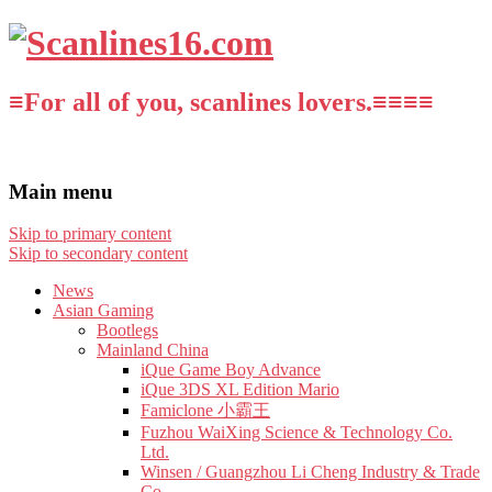
≡For all of you, scanlines lovers.≡≡≡≡
Main menu
Skip to primary content
Skip to secondary content
News
Asian Gaming
Bootlegs
Mainland China
iQue Game Boy Advance
iQue 3DS XL Edition Mario
Famiclone 小霸王
Fuzhou WaiXing Science & Technology Co.
Ltd.
Winsen / Guangzhou Li Cheng Industry & Trade
Co.