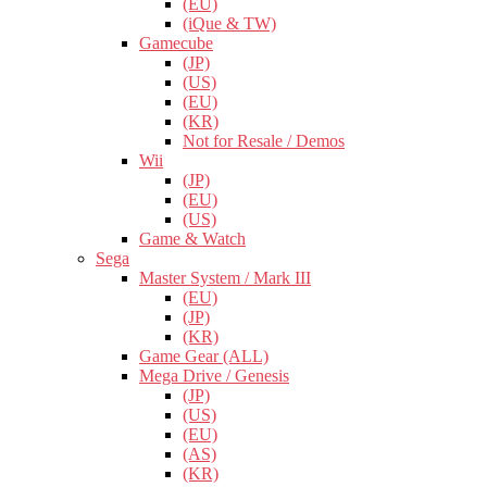
(EU)
(iQue & TW)
Gamecube
(JP)
(US)
(EU)
(KR)
Not for Resale / Demos
Wii
(JP)
(EU)
(US)
Game & Watch
Sega
Master System / Mark III
(EU)
(JP)
(KR)
Game Gear (ALL)
Mega Drive / Genesis
(JP)
(US)
(EU)
(AS)
(KR)