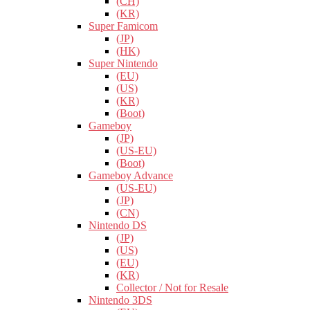
(CH)
(KR)
Super Famicom
(JP)
(HK)
Super Nintendo
(EU)
(US)
(KR)
(Boot)
Gameboy
(JP)
(US-EU)
(Boot)
Gameboy Advance
(US-EU)
(JP)
(CN)
Nintendo DS
(JP)
(US)
(EU)
(KR)
Collector / Not for Resale
Nintendo 3DS