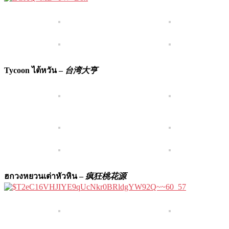
Tycoon ไต้หวัน –
台湾大亨
ฮกวงหยวนเต่าหัวหิน –
疯狂桃花源