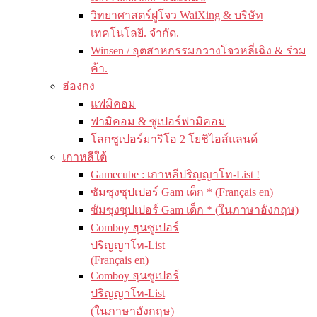
วิทยาศาสตร์ฝูโจว WaiXing & บริษัท
เทคโนโลยี. จำกัด.
Winsen / อุตสาหกรรมกวางโจวหลี่เฉิง & ร่วม
ค้า.
ฮ่องกง
แฟมิคอม
ฟามิคอม & ซูเปอร์ฟามิคอม
โลกซูเปอร์มาริโอ 2 โยชิไอส์แลนด์
เกาหลีใต้
Gamecube : เกาหลีปริญญาโท-List !
ซัมซุงซุปเปอร์ Gam เด็ก * (Français en)
ซัมซุงซุปเปอร์ Gam เด็ก * (ในภาษาอังกฤษ)
Comboy ฮุนซูเปอร์
ปริญญาโท-List
(Français en)
Comboy ฮุนซูเปอร์
ปริญญาโท-List
(ในภาษาอังกฤษ)