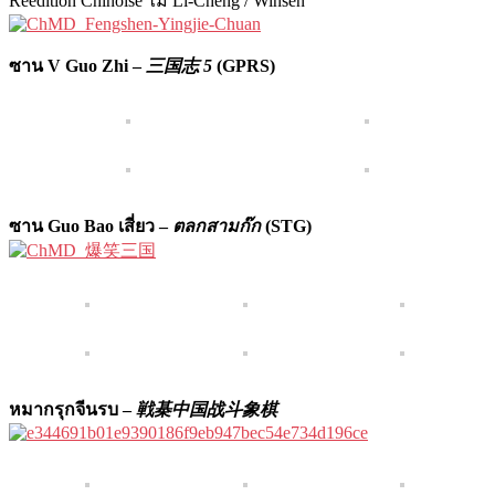
Réedition Chinoise ไม่ Li-Cheng / Winsen
ซาน V Guo Zhi –
三国志 5
(GPRS)
ซาน Guo Bao เสี่ยว –
ตลกสามก๊ก
(STG)
หมากรุกจีนรบ –
戦棊中国战斗象棋