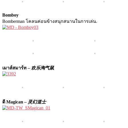
Bomboy
Bomberman โคลนค่อนข้างสนุกสนานในการเล่น.
เมาส์สมาร์ท –
欢乐淘气鼠
ดี Magican –
灵幻道士