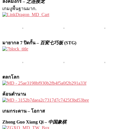
ลิ้งค์มังกร –
之连接龙
เกมงูพื้นฐานมาก.
มายากล 7 ปิดกั้น –
百変七巧板
(STG)
ตลกโลก
ค้อนตำนาน
เกมกระดาน – โอกาส
Zhong Guo Xiang Qi –
中国象棋