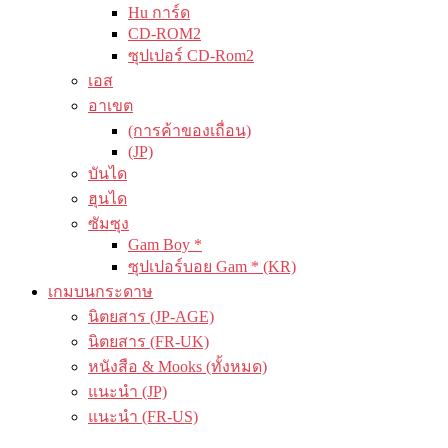
Hu การ์ด
CD-ROM2
ซุปเปอร์ CD-Rom2
เอส
อาเขต
(การค้าของเถื่อน)
(JP)
บันได
ฮุนได
ซัมซุง
Gam Boy *
ซุปเปอร์บอย Gam * (KR)
เกมบนกระดาษ
นิตยสาร (JP-AGE)
นิตยสาร (FR-UK)
หนังสือ & Mooks (ทั้งหมด)
แนะนำ (JP)
แนะนำ (FR-US)