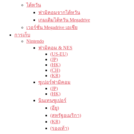
ไต้หวัน
ฟามิคอมจากไต้หวัน
เกมเดิมไต้หวัน Megadrive
เวอร์ชั่น Megadrive เอเชีย
การเก็บ
Nintendo
ฟามิคอม & NES
(US-EU)
(JP)
(HK)
(CH)
(KR)
ซูเปอร์ฟามิคอม
(JP)
(HK)
นินเทนซูเปอร์
(อียู)
(สหรัฐอเมริกา)
(KR)
(รองเท้า)