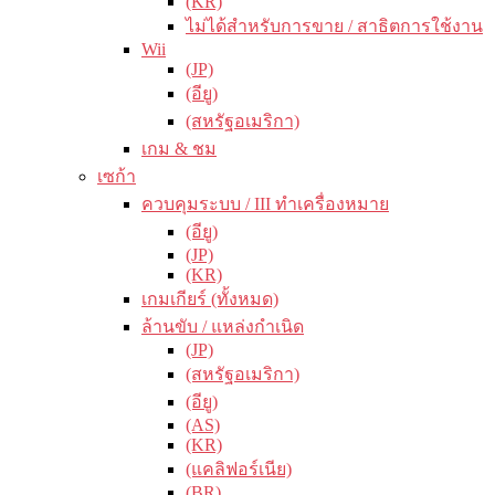
(KR)
ไม่ได้สำหรับการขาย / สาธิตการใช้งาน
Wii
(JP)
(อียู)
(สหรัฐอเมริกา)
เกม & ชม
เซก้า
ควบคุมระบบ / III ทำเครื่องหมาย
(อียู)
(JP)
(KR)
เกมเกียร์ (ทั้งหมด)
ล้านขับ / แหล่งกำเนิด
(JP)
(สหรัฐอเมริกา)
(อียู)
(AS)
(KR)
(แคลิฟอร์เนีย)
(BR)