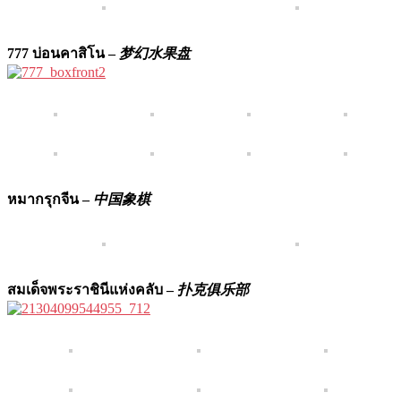
777 บ่อนคาสิโน –
梦幻水果盘
หมากรุกจีน –
中国象棋
สมเด็จพระราชินีแห่งคลับ –
扑克俱乐部