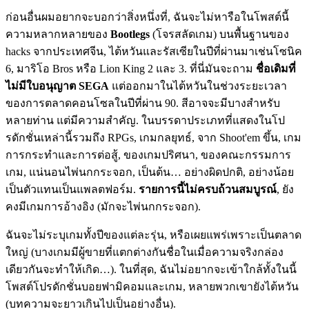
ก่อนอื่นผมอยากจะบอกว่าสิ่งหนึ่งที่, ฉันจะไม่หารือในโพสต์นี้
ความหลากหลายของ
Bootlegs
(โจรสลัดเกม) บนพื้นฐานของ
hacks จากประเทศจีน, ไต้หวันและรัสเซียในปีที่ผ่านมาเช่นโซนิค
6, มาริโอ Bros หรือ Lion King 2 และ 3. ที่นี่มันจะถาม
ชื่อเดิมที่
ไม่มีใบอนุญาต SEGA
แต่ออกมาในไต้หวันในช่วงระยะเวลา
ของการตลาดคอนโซลในปีที่ผ่าน 90. สีอาจจะมีบางสำหรับ
หลายท่าน แต่มีความสำคัญ. ในบรรดาประเภทที่แสดงในโป
รดักชั่นเหล่านี้รวมถึง RPGs, เกมกลยุทธ์, จาก Shoot'em ขึ้น, เกม
การกระทำและการต่อสู้, ของเกมปริศนา, ของคณะกรรมการ
เกม, แน่นอนไพ่นกกระจอก, เป็นต้น… อย่างผิดปกติ, อย่างน้อย
เป็นตัวแทนเป็นแพลตฟอร์ม.
รายการนี​​้ไม่ครบถ้วนสมบูรณ์
, ยัง
คงมีเกมการอ้างอิง (มักจะไพ่นกกระจอก).
ฉันจะไม่ระบุเกมทั้งปีของแต่ละรุ่น, หรือเผยแพร่เพราะเป็นตลาด
ใหญ่ (บางเกมมีผู้ขายที่แตกต่างกันชื่อในเมื่อความจริงกล่อง
เดียวกันจะทำให้เกิด…). ในที่สุด, ฉันไม่อยากจะเข้าใกล้ทั้งในนี้
โพสต์โปรดักชั่นบอยฟามิคอมและเกม, หลายพวกเขายังไต้หวัน
(บทความจะยาวเกินไปเป็นอย่างอื่น).