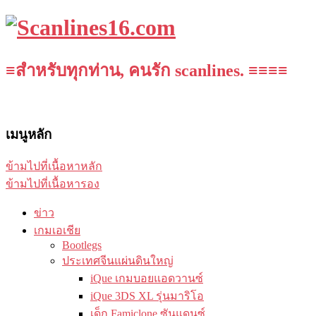
≡สำหรับทุกท่าน, คนรัก scanlines. ≡≡≡≡
เมนูหลัก
ข้ามไปที่เนื้อหาหลัก
ข้ามไปที่เนื้อหารอง
ข่าว
เกมเอเชีย
Bootlegs
ประเทศจีนแผ่นดินใหญ่
iQue เกมบอยแอดวานซ์
iQue 3DS XL รุ่นมาริโอ
เด็ก Famiclone ซันแดนซ์