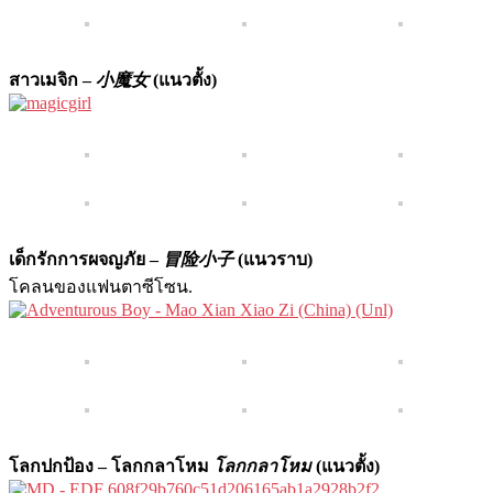
สาวเมจิก –
小魔女
(แนวตั้ง)
เด็กรักการผจญภัย –
冒险小子
(แนวราบ)
โคลนของแฟนตาซีโซน.
โลกปกป้อง – โลกก​​ลาโหม
โลกก​​ลาโหม
(แนวตั้ง)