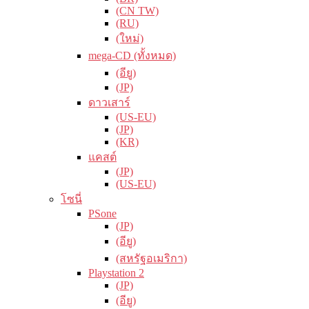
(CN TW)
(RU)
(ใหม่)
mega-CD (ทั้งหมด)
(อียู)
(JP)
ดาวเสาร์
(US-EU)
(JP)
(KR)
แคสต์
(JP)
(US-EU)
โซนี่
PSone
(JP)
(อียู)
(สหรัฐอเมริกา)
Playstation 2
(JP)
(อียู)