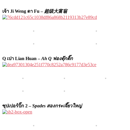
เจ้า Ji Weng ดา Fu –
超级大富翁
Q เปา Lian Huan –
Ah Q ฟองดุ๊กดิ๊ก
ซุปเปอร์บิ๊ก 2 –
Spades สองกระเจี๊ยวใหญ่