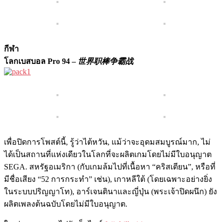
กีฬา
โลกเบสบอล Pro 94 –
世界职棒争霸战
เพื่อปิดการโพสต์นี้, รู้ว่าไต้หวัน, แม้ว่าจะอุดมสมบูรณ์มาก, ไม่
ได้เป็นสถานที่แห่งเดียวในโลกที่จะผลิตเกมโดยไม่มีใบอนุญาต
SEGA. สหรัฐอเมริกา (กับเกมล้มไปที่เนื้อหา “คริสเตียน”, หรือที่
มีชื่อเสียง “52 การกระทำ” เช่น), เกาหลีใต้ (โดยเฉพาะอย่างยิ่ง
ในระบบปริญญาโท), อาร์เจนตินาและญี่ปุ่น (พระเจ้าปิดผนึก) ยัง
ผลิตเพลงต้นฉบับโดยไม่มีใบอนุญาต.