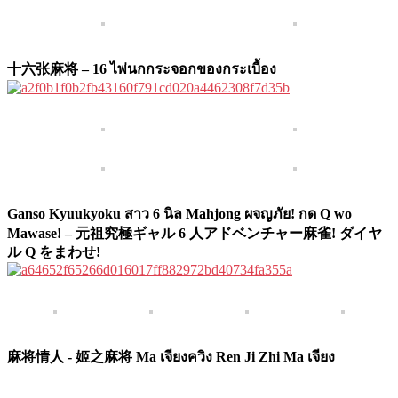
十六张麻将 – 16 ไพ่นกกระจอกของกระเบื้อง
Ganso Kyuukyoku สาว 6 นิล Mahjong ผจญภัย! กด Q wo
Mawase! – 元祖究極ギャル 6 人アドベンチャー麻雀! ダイヤ
ル Q をまわせ!
麻将情人 - 姬之麻将 Ma เจียงควิง Ren Ji Zhi Ma เจียง