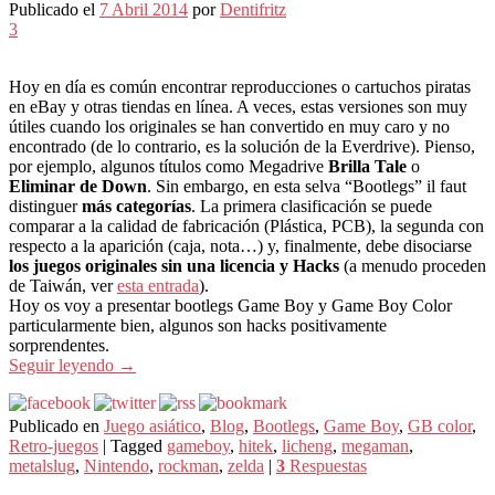
Publicado el
7 Abril 2014
por
Dentifritz
3
Hoy en día es común encontrar reproducciones o cartuchos piratas
en eBay y otras tiendas en línea. A veces, estas versiones son muy
útiles cuando los originales se han convertido en muy caro y no
encontrado (de lo contrario, es la solución de la Everdrive). Pienso,
por ejemplo, algunos títulos como Megadrive
Brilla Tale
o
Eliminar de Down
. Sin embargo, en esta selva “Bootlegs” il faut
distinguer
más categorías
. La primera clasificación se puede
comparar a la calidad de fabricación (Plástica, PCB), la segunda con
respecto a la aparición (caja, nota…) y, finalmente, debe disociarse
los juegos originales sin una licencia y Hacks
(a menudo proceden
de Taiwán, ver
esta entrada
).
Hoy os voy a presentar bootlegs Game Boy y Game Boy Color
particularmente bien, algunos son hacks positivamente
sorprendentes.
Seguir leyendo
→
Publicado en
Juego asiático
,
Blog
,
Bootlegs
,
Game Boy
,
GB color
,
Retro-juegos
|
Tagged
gameboy
,
hitek
,
licheng
,
megaman
,
metalslug
,
Nintendo
,
rockman
,
zelda
|
3
Respuestas