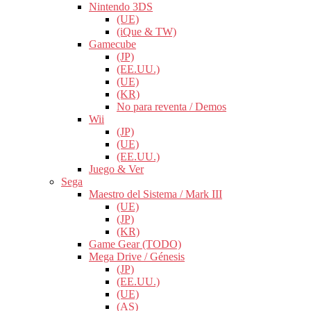
Nintendo 3DS
(UE)
(iQue & TW)
Gamecube
(JP)
(EE.UU.)
(UE)
(KR)
No para reventa / Demos
Wii
(JP)
(UE)
(EE.UU.)
Juego & Ver
Sega
Maestro del Sistema / Mark III
(UE)
(JP)
(KR)
Game Gear (TODO)
Mega Drive / Génesis
(JP)
(EE.UU.)
(UE)
(AS)