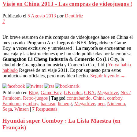
Viaje en China 2013 - Las compras de videojuegos !
Publicado el
5 Agosto 2013
por
Dentifritz
7
Un breve resumen de mis compras de videojuegos hace en China el
mes pasado. Programa Au : Juegos de NES, Megadrive y Game
Boy, a veces exclusivo y unreleased ! La mayoría se encuentran en
una caja y las instrucciones que han sido publicadas por la empresa
Guangzhou Li Cheng Industria & Comercio Co
(Li City, la
ciudad de Guangzhou Industria y Comercio Co., Ltd.)
Yo ya había
hablado
Regresé de mi viaje 2011. Es por supuesto para estos
productos no oficiales, pero muy bien hecho.
Seguir leyendo
→
Publicado en
Blog
,
Game Boy
,
GB color
,
GBA
,
Megadrive
,
Nes /
Famicom
,
Retro-juegos
|
Tagged
contrabando
,
China
,
comboy
,
Famicom
,
gamboy
,
hackear
,
licheng
,
Megadrive
,
nep
,
Nintendo
,
Sega
,
Winsen
|
7
Respuestas
Hyundai super Comboy : La Lista Maestra (en
Français)