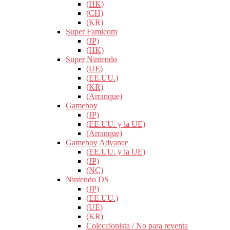
(HK)
(CH)
(KR)
Super Famicom
(JP)
(HK)
Super Nintendo
(UE)
(EE.UU.)
(KR)
(Arranque)
Gameboy
(JP)
(EE.UU. y la UE)
(Arranque)
Gameboy Advance
(EE.UU. y la UE)
(JP)
(NC)
Nintendo DS
(JP)
(EE.UU.)
(UE)
(KR)
Coleccionista / No para reventa