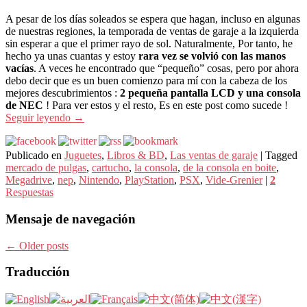
A pesar de los días soleados se espera que hagan, incluso en algunas
de nuestras regiones, la temporada de ventas de garaje a la izquierda
sin esperar a que el primer rayo de sol. Naturalmente, Por tanto, he
hecho ya unas cuantas y estoy
rara vez se volvió con las manos
vacías
. A veces he encontrado que “pequeño” cosas, pero por ahora
debo decir que es un buen comienzo para mí con la cabeza de los
mejores descubrimientos :
2 pequeña pantalla LCD y una consola
de NEC
! Para ver estos y el resto, Es en este post como sucede !
Seguir leyendo
→
Publicado en
Juguetes
,
Libros & BD
,
Las ventas de garaje
|
Tagged
mercado de pulgas
,
cartucho
,
la consola
,
de la consola en boite
,
Megadrive
,
nep
,
Nintendo
,
PlayStation
,
PSX
,
Vide-Grenier
|
2
Respuestas
Mensaje de navegación
←
Older posts
Traducción