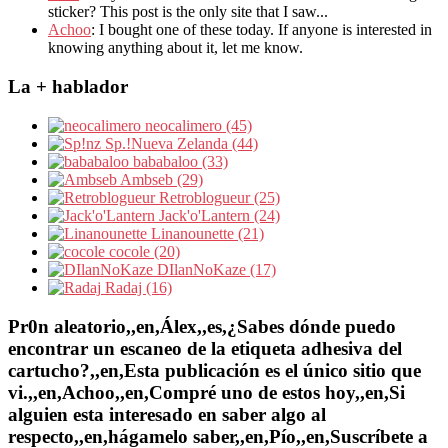
sticker? This post is the only site that I saw...
Achoo
: I bought one of these today. If anyone is interested in
knowing anything about it, let me know.
La + hablador
neocalimero (45)
Sp.!Nueva Zelanda (44)
bababaloo (33)
Ambseb (29)
Retroblogueur (25)
Jack'o'Lantern (24)
Linanounette (21)
cocole (20)
DIlanNoKaze (17)
Radaj (16)
Pr0n aleatorio,,en,Álex,,es,¿Sabes dónde puedo
encontrar un escaneo de la etiqueta adhesiva del
cartucho?,,en,Esta publicación es el único sitio que
vi.,,en,Achoo,,en,Compré uno de estos hoy,,en,Si
alguien esta interesado en saber algo al
respecto,,en,hágamelo saber,,en,Pío,,en,Suscríbete a