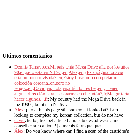
Últimos comentarios
Dennis Tamayo,es,Mi país tenía Mega Drive allá por los años
90,en,pero esta en NTSC,en,Alex,en,¿Esta página todavía
está un poco revisada?,en,Estoy buscando completar mi
colección coreana.,en,pero no
tengo..,en,David,en,Hola,en,artículo tres bel,en,¿Tienen
alguna dirección para asesorarme en el cantón?,fr,Me gustaría
hacer algunos...,fr
: My country had the Mega Drive back in
the 1990s, but it’s in NTSC.
Alex
: ¡Hola. Is this page still somewhat looked at? I am
looking to complete my korean collection, but do not have...
david
: hello , tres bel article ! aurais tu des adresses a me
conseiller sur canton ? j aimerais faire quelques...
Álex
: Do you know where can I find a scan of the cartridge’s