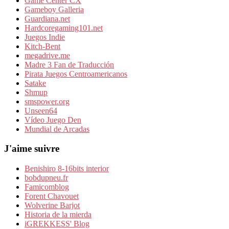
Game Center CX
Gameboy Galleria
Guardiana.net
Hardcoregaming101.net
Juegos Indie
Kitch-Bent
megadrive.me
Madre 3 Fan de Traducción
Pirata Juegos Centroamericanos
Satake
Shmup
smspower.org
Unseen64
Vídeo Juego Den
Mundial de Arcadas
J'aime suivre
Benishiro 8-16bits interior
bobdupneu.fr
Famicomblog
Forent Chavouet
Wolverine Barjot
Historia de la mierda
iGREKKESS' Blog