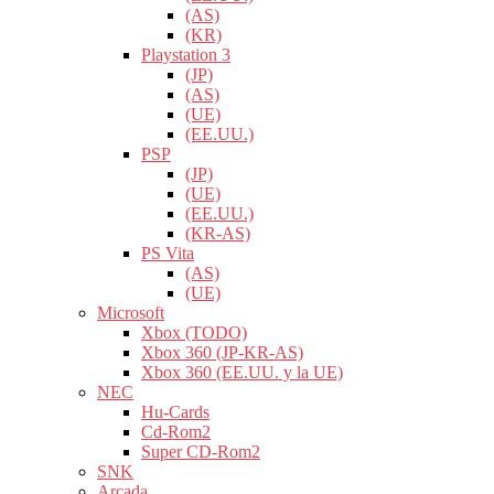
(AS)
(KR)
Playstation 3
(JP)
(AS)
(UE)
(EE.UU.)
PSP
(JP)
(UE)
(EE.UU.)
(KR-AS)
PS Vita
(AS)
(UE)
Microsoft
Xbox (TODO)
Xbox 360 (JP-KR-AS)
Xbox 360 (EE.UU. y la UE)
NEC
Hu-Cards
Cd-Rom2
Super CD-Rom2
SNK
Arcada