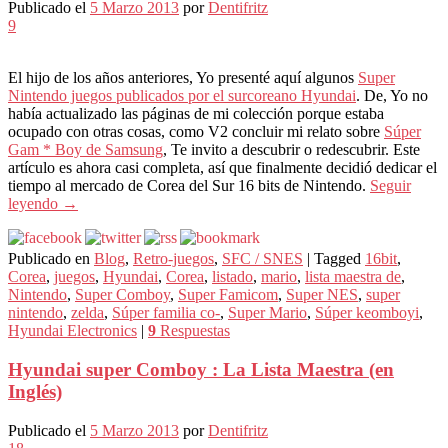
Publicado el
5 Marzo 2013
por
Dentifritz
9
El hijo de los años anteriores, Yo presenté aquí algunos
Super
Nintendo juegos publicados por el surcoreano Hyundai
. De, Yo no
había actualizado las páginas de mi colección porque estaba
ocupado con otras cosas, como V2 concluir mi relato sobre
Súper
Gam * Boy de Samsung
, Te invito a descubrir o redescubrir. Este
artículo es ahora casi completa, así que finalmente decidió dedicar el
tiempo al mercado de Corea del Sur 16 bits de Nintendo.
Seguir
leyendo
→
Publicado en
Blog
,
Retro-juegos
,
SFC / SNES
|
Tagged
16bit
,
Corea
,
juegos
,
Hyundai
,
Corea
,
listado
,
mario
,
lista maestra de
,
Nintendo
,
Super Comboy
,
Super Famicom
,
Super NES
,
super
nintendo
,
zelda
,
Súper familia co-
,
Super Mario
,
Súper keomboyi
,
Hyundai Electronics
|
9
Respuestas
Hyundai super Comboy : La Lista Maestra (en
Inglés)
Publicado el
5 Marzo 2013
por
Dentifritz