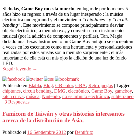
Si dudas,
Game Boy no está muerto
, en lugar de por lo menos 5
años hizo su regreso a través de un lugar inesperado : la música
electrónica underground y el movimiento
“chip-tunes”
y
“circuit-
bending”
. Este movimiento se compone principalmente desviar
objeto electrónico, a menudo ex-, y convertir en un instrumento
musical (por la adición de componentes y perillas). Tan, Magia
dictado una Texas Instrument o un Game Boy antiguo se encuentran
a veces en los escenarios como una herramienta y personalizaciones
realizadas por estos artistas son a menudo sorprendente : el más
importante de ella está en mis ojos la adición de una luz de fondo
LED.
Seguir leyendo
→
Publicado en
Blabla
,
Blog
,
GB color
,
GBA
,
Retro-juegos
|
Tagged
chiptunes
,
circuit bending
,
DMG
,
electrónico
,
Game Boy
,
gameboy
,
kitch curva
,
música
,
Nintendo
,
no es infinito electrónica
,
subterráneo
|
3
Respuestas
Famicom de Taiwán y otras historias interesantes
acerca de la distribución de Asia.
Publicado el
16 Septiembre 2012
por
Dentifritz