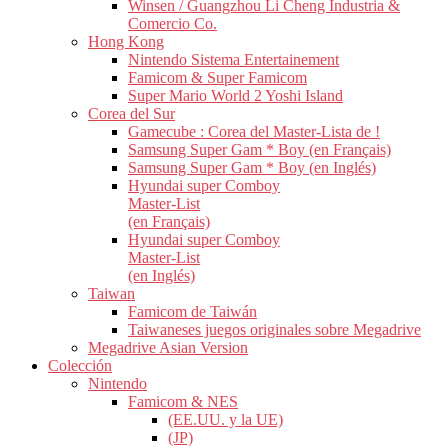
Winsen / Guangzhou Li Cheng Industria &
Comercio Co.
Hong Kong
Nintendo Sistema Entertainement
Famicom & Super Famicom
Super Mario World 2 Yoshi Island
Corea del Sur
Gamecube : Corea del Master-Lista de !
Samsung Super Gam * Boy (en Français)
Samsung Super Gam * Boy (en Inglés)
Hyundai super Comboy
Master-List
(en Français)
Hyundai super Comboy
Master-List
(en Inglés)
Taiwan
Famicom de Taiwán
Taiwaneses juegos originales sobre Megadrive
Megadrive Asian Version
Colección
Nintendo
Famicom & NES
(EE.UU. y la UE)
(JP)