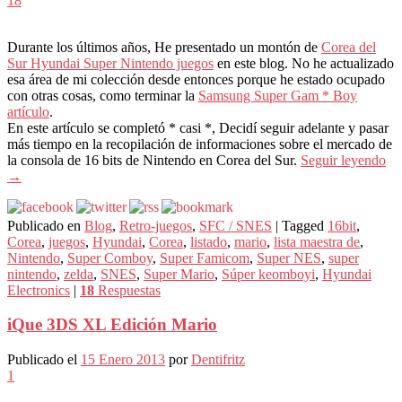
18
Durante los últimos años, He presentado un montón de
Corea del
Sur Hyundai Super Nintendo juegos
en este blog. No he actualizado
esa área de mi colección desde entonces porque he estado ocupado
con otras cosas, como terminar la
Samsung Super Gam * Boy
artículo
.
En este artículo se completó * casi *, Decidí seguir adelante y pasar
más tiempo en la recopilación de informaciones sobre el mercado de
la consola de 16 bits de Nintendo en Corea del Sur.
Seguir leyendo
→
Publicado en
Blog
,
Retro-juegos
,
SFC / SNES
|
Tagged
16bit
,
Corea
,
juegos
,
Hyundai
,
Corea
,
listado
,
mario
,
lista maestra de
,
Nintendo
,
Super Comboy
,
Super Famicom
,
Super NES
,
super
nintendo
,
zelda
,
SNES
,
Super Mario
,
Súper keomboyi
,
Hyundai
Electronics
|
18
Respuestas
iQue 3DS XL Edición Mario
Publicado el
15 Enero 2013
por
Dentifritz
1