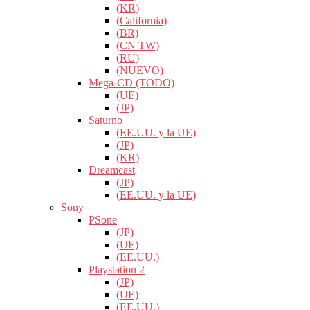
(KR)
(California)
(BR)
(CN TW)
(RU)
(NUEVO)
Mega-CD (TODO)
(UE)
(JP)
Saturno
(EE.UU. y la UE)
(JP)
(KR)
Dreamcast
(JP)
(EE.UU. y la UE)
Sony
PSone
(JP)
(UE)
(EE.UU.)
Playstation 2
(JP)
(UE)
(EE.UU.)