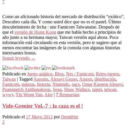
7
Como un aficionado historia del mercado de distribución “exótico”,
Descubro cada día. Y como usted dice que no es el pastel. Último
descubrimiento de fecha : une Famicom Taïwanaise. Después de
que el
versión de Hong Kong
que me había hecho a principios de
año junto a su hermana mayor, Taiwan versión aquí ahora. Poca
información está circulando en esta versión, pero te sugiero que al
menos encontrar las imágenes de la consola con algunas historias
interesantes bonus.
Seguir leyendo
→
Publicado en
Juego asiático
,
Blog
,
Nes / Famicom
,
Retro-juegos
,
Taiwan
|
Tagged
Aaronix
,
Alesayi Grupo
,
Amorn
,
distribución
,
Famicom
,
galaxia
,
historia
,
Nintendo
,
oacs
,
Omar Kassem Alesayi
,
Puangpetch Apithanakoon
,
Sega
,
Shaw Wallace
,
taipei
,
taiwan
,
wywy
,
Yip Wong Yan
,
Alor
|
7
Respuestas
Vide-Grenier Vol.-7 : la caza es el !
Publicado el
17 Mayo 2012
por
Dentifritz
2