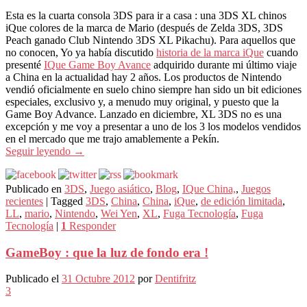
Esta es la cuarta consola 3DS para ir a casa : una 3DS XL chinos
iQue colores de la marca de Mario (después de Zelda 3DS, 3DS
Peach ganado Club Nintendo 3DS XL Pikachu). Para aquellos que
no conocen, Yo ya había discutido
historia de la marca iQue
cuando
presenté
IQue Game Boy Avance
adquirido durante mi último viaje
a China en la actualidad hay 2 años. Los productos de Nintendo
vendió oficialmente en suelo chino siempre han sido un bit ediciones
especiales, exclusivo y, a menudo muy original, y puesto que la
Game Boy Advance. Lanzado en diciembre, XL 3DS no es una
excepción y me voy a presentar a uno de los 3 los modelos vendidos
en el mercado que me trajo amablemente a Pekín.
Seguir leyendo
→
Publicado en
3DS
,
Juego asiático
,
Blog
,
IQue China,
,
Juegos
recientes
|
Tagged
3DS
,
China
,
China
,
iQue
,
de edición limitada
,
LL
,
mario
,
Nintendo
,
Wei Yen
,
XL
,
Fuga Tecnología
,
Fuga
Tecnología
|
1
Responder
GameBoy : que la luz de fondo era !
Publicado el
31 Octubre 2012
por
Dentifritz
3