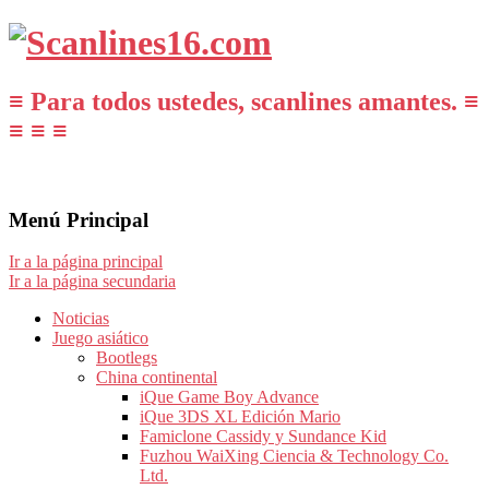
≡ Para todos ustedes, scanlines amantes. ≡
≡ ≡ ≡
Menú Principal
Ir a la página principal
Ir a la página secundaria
Noticias
Juego asiático
Bootlegs
China continental
iQue Game Boy Advance
iQue 3DS XL Edición Mario
Famiclone Cassidy y Sundance Kid
Fuzhou WaiXing Ciencia & Technology Co.
Ltd.