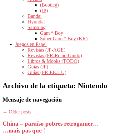
(Bootleg)
(JP)
Bandai
Hyundai
Samsung
Gam * Boy
Súper Gam * Boy (KR)
Juegos en Papel
Revistas (JP-AGE)
Revistas (FR-Reino Unido)
Libros & Mooks (TODO)
Guías (JP)
Guías (FR-EE.UU)
Archivo de la etiqueta:
Nintendo
Mensaje de navegación
←
Older posts
China – paraíso pobres retrogamer…
…mais pas que !