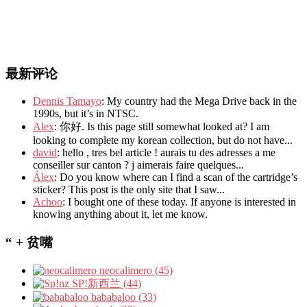
最新评论
Dennis Tamayo
: My country had the Mega Drive back in the
1990s, but it’s in NTSC.
Alex
: 你好. Is this page still somewhat looked at? I am
looking to complete my korean collection, but do not have...
david
: hello , tres bel article ! aurais tu des adresses a me
conseiller sur canton ? j aimerais faire quelques...
Álex
: Do you know where can I find a scan of the cartridge’s
sticker? This post is the only site that I saw...
Achoo
: I bought one of these today. If anyone is interested in
knowing anything about it, let me know.
“ + 贫嘴
neocalimero (45)
SP!新西兰 (44)
bababaloo (33)