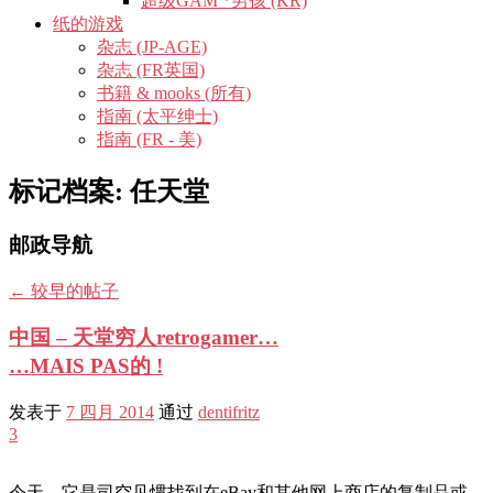
超级GAM *男孩 (KR)
纸的游戏
杂志 (JP-AGE)
杂志 (FR英国)
书籍 & mooks (所有)
指南 (太平绅士)
指南 (FR - 美)
标记档案:
任天堂
邮政导航
←
较早的帖子
中国 – 天堂穷人retrogamer…
…MAIS PAS的 !
发表于
7 四月 2014
通过
dentifritz
3
今天，它是司空见惯找到在eBay和其他网上商店的复制品或