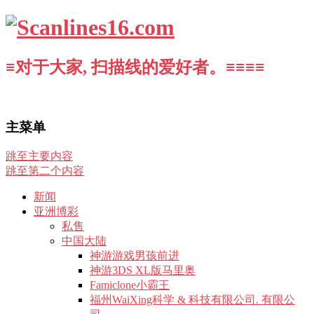
≡对于大家, 扫描线的爱好者。≡≡≡≡
主菜单
跳至主要内容
跳至第二个内容
新闻
亚洲博彩
私售
中国大陆
神游游戏男孩前进
神游3DS XL版马里奥
Famiclone小霸王
福州WaiXing科学 & 科技有限公司. 有限公