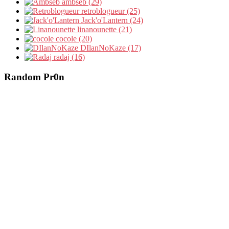
ambseb (29)
retroblogueur (25)
Jack'o'Lantern (24)
linanounette (21)
cocole (20)
DIlanNoKaze (17)
radaj (16)
Random Pr0n