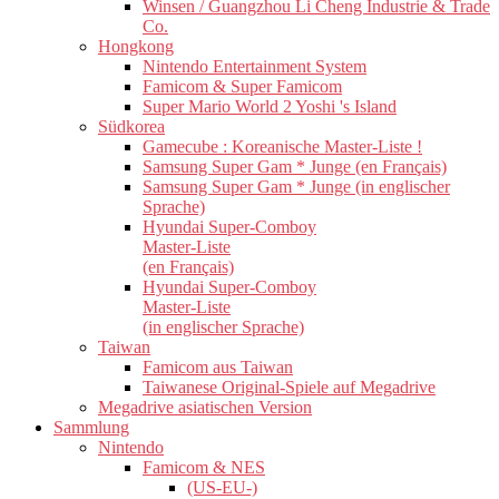
Winsen / Guangzhou Li Cheng Industrie & Trade
Co.
Hongkong
Nintendo Entertainment System
Famicom & Super Famicom
Super Mario World 2 Yoshi 's Island
Südkorea
Gamecube : Koreanische Master-Liste !
Samsung Super Gam * Junge (en Français)
Samsung Super Gam * Junge (in englischer
Sprache)
Hyundai Super-Comboy
Master-Liste
(en Français)
Hyundai Super-Comboy
Master-Liste
(in englischer Sprache)
Taiwan
Famicom aus Taiwan
Taiwanese Original-Spiele auf Megadrive
Megadrive asiatischen Version
Sammlung
Nintendo
Famicom & NES
(US-EU-)