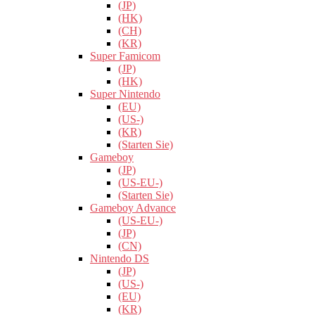
(JP)
(HK)
(CH)
(KR)
Super Famicom
(JP)
(HK)
Super Nintendo
(EU)
(US-)
(KR)
(Starten Sie)
Gameboy
(JP)
(US-EU-)
(Starten Sie)
Gameboy Advance
(US-EU-)
(JP)
(CN)
Nintendo DS
(JP)
(US-)
(EU)
(KR)