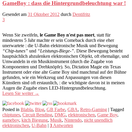
GameBoy : dass die Hintergrundbeleuchtung war !
Gesendet am
31 Oktober 2012
durch
Dentifritz
3
Wenn Sie zweifeln,
le Game Boy n'est pas mort
, statt für
mindestens 5 Jahr machte er sein Comeback durch eine eher
unerwartete : die U-Bahn elektronische Musik und Bewegung
“Chip-tunes”
und
“Leistungs-Biege-”
. Diese Bewegung besteht
hauptsächlich abzulenken elektronischen Objekt, oft ehemalige, und
Umwandeln in ein Musikinstrument (durch die Zugabe von
Komponenten und Drehknöpfe). So, Dictation Magie ein Texas
Instrument oder eine alte Game Boy sind manchmal auf der Bühne
gefunden, wie ein Werkzeug und Anpassungen von diesen
Künstlern sind oft erstaunlich, : die wichtigste davon ist in meinen
Augen die Zugabe eines LED-Hintergrundbeleuchtung.
Lesen Sie weiter
→
Posted in
Blabla
,
Blog
,
GB Farbe
,
GBA
,
Retro-Gaming
|
Tagged
chiptunes
,
Circuit Bending
,
DMG
,
elektronischen
,
Game Boy
,
gameboy
,
kitch Biegung
,
Musik
,
Nintendo
,
nicht unendlich
elektronischen
,
U-Bahn
|
3
Antworten