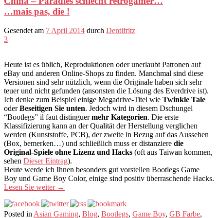
China – Paradies schlecht retrogamer…
…mais pas, die !
Gesendet am
7 April 2014
durch
Dentifritz
3
Heute ist es üblich, Reproduktionen oder unerlaubt Patronen auf
eBay und anderen Online-Shops zu finden. Manchmal sind diese
Versionen sind sehr nützlich, wenn die Originale haben sich sehr
teuer und nicht gefunden (ansonsten die Lösung des Everdrive ist).
Ich denke zum Beispiel einige Megadrive-Titel wie
Twinkle Tale
oder
Beseitigen Sie unten
. Jedoch wird in diesem Dschungel
“Bootlegs” il faut distinguer
mehr Kategorien
. Die erste
Klassifizierung kann an der Qualität der Herstellung verglichen
werden (Kunststoffe, PCB), der zweite in Bezug auf das Aussehen
(Box, bemerken…) und schließlich muss er distanziere
die
Original-Spiele ohne Lizenz und Hacks
(oft aus Taiwan kommen,
sehen
Dieser Eintrag
).
Heute werde ich Ihnen besonders gut vorstellen Bootlegs Game
Boy und Game Boy Color, einige sind positiv überraschende Hacks.
Lesen Sie weiter
→
Posted in
Asian Gaming
,
Blog
,
Bootlegs
,
Game Boy
,
GB Farbe
,