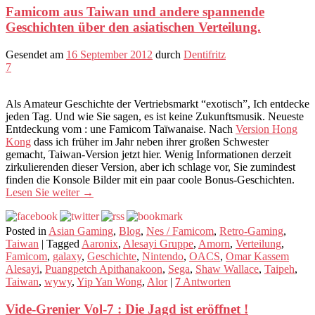
Famicom aus Taiwan und andere spannende
Geschichten über den asiatischen Verteilung.
Gesendet am
16 September 2012
durch
Dentifritz
7
Als Amateur Geschichte der Vertriebsmarkt “exotisch”, Ich entdecke
jeden Tag. Und wie Sie sagen, es ist keine Zukunftsmusik. Neueste
Entdeckung vom : une Famicom Taïwanaise. Nach
Version Hong
Kong
dass ich früher im Jahr neben ihrer großen Schwester
gemacht, Taiwan-Version jetzt hier. Wenig Informationen derzeit
zirkulierenden dieser Version, aber ich schlage vor, Sie zumindest
finden die Konsole Bilder mit ein paar coole Bonus-Geschichten.
Lesen Sie weiter
→
Posted in
Asian Gaming
,
Blog
,
Nes / Famicom
,
Retro-Gaming
,
Taiwan
|
Tagged
Aaronix
,
Alesayi Gruppe
,
Amorn
,
Verteilung
,
Famicom
,
galaxy
,
Geschichte
,
Nintendo
,
OACS
,
Omar Kassem
Alesayi
,
Puangpetch Apithanakoon
,
Sega
,
Shaw Wallace
,
Taipeh
,
Taiwan
,
wywy
,
Yip Yan Wong
,
Alor
|
7
Antworten
Vide-Grenier Vol-7 : Die Jagd ist eröffnet !