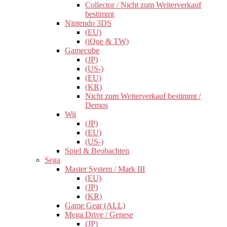
Collector / Nicht zum Weiterverkauf
bestimmt
Nintendo 3DS
(EU)
(iQue & TW)
Gamecube
(JP)
(US-)
(EU)
(KR)
Nicht zum Weiterverkauf bestimmt /
Demos
Wii
(JP)
(EU)
(US-)
Spiel & Beobachten
Sega
Master System / Mark III
(EU)
(JP)
(KR)
Game Gear (ALL)
Mega Drive / Genese
(JP)