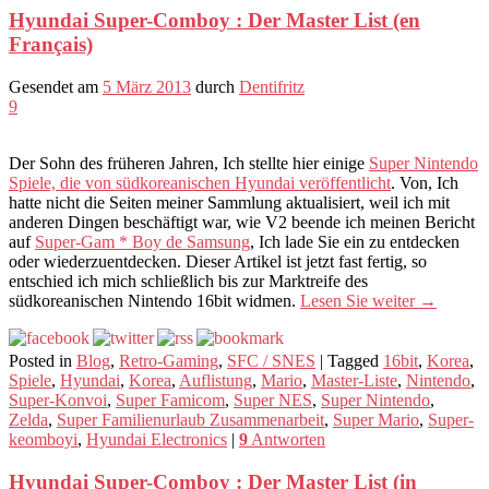
Hyundai Super-Comboy : Der Master List (en
Français)
Gesendet am
5 März 2013
durch
Dentifritz
9
Der Sohn des früheren Jahren, Ich stellte hier einige
Super Nintendo
Spiele, die von südkoreanischen Hyundai veröffentlicht
. Von, Ich
hatte nicht die Seiten meiner Sammlung aktualisiert, weil ich mit
anderen Dingen beschäftigt war, wie V2 beende ich meinen Bericht
auf
Super-Gam * Boy de Samsung
, Ich lade Sie ein zu entdecken
oder wiederzuentdecken. Dieser Artikel ist jetzt fast fertig, so
entschied ich mich schließlich bis zur Marktreife des
südkoreanischen Nintendo 16bit widmen.
Lesen Sie weiter
→
Posted in
Blog
,
Retro-Gaming
,
SFC / SNES
|
Tagged
16bit
,
Korea
,
Spiele
,
Hyundai
,
Korea
,
Auflistung
,
Mario
,
Master-Liste
,
Nintendo
,
Super-Konvoi
,
Super Famicom
,
Super NES
,
Super Nintendo
,
Zelda
,
Super Familienurlaub Zusammenarbeit
,
Super Mario
,
Super-
keomboyi
,
Hyundai Electronics
|
9
Antworten
Hyundai Super-Comboy : Der Master List (in