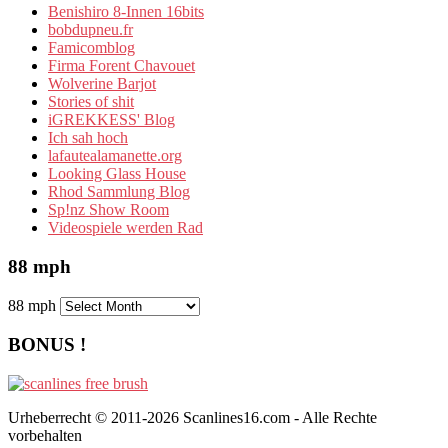
Benishiro 8-Innen 16bits
bobdupneu.fr
Famicomblog
Firma Forent Chavouet
Wolverine Barjot
Stories of shit
iGREKKESS' Blog
Ich sah hoch
lafautealamanette.org
Looking Glass House
Rhod Sammlung Blog
Sp!nz Show Room
Videospiele werden Rad
88 mph
88 mph
BONUS !
Urheberrecht © 2011-2026 Scanlines16.com - Alle Rechte
vorbehalten