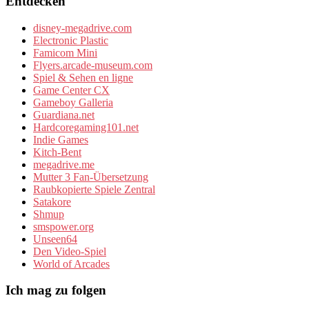
Entdecken
disney-megadrive.com
Electronic Plastic
Famicom Mini
Flyers.arcade-museum.com
Spiel & Sehen en ligne
Game Center CX
Gameboy Galleria
Guardiana.net
Hardcoregaming101.net
Indie Games
Kitch-Bent
megadrive.me
Mutter 3 Fan-Übersetzung
Raubkopierte Spiele Zentral
Satakore
Shmup
smspower.org
Unseen64
Den Video-Spiel
World of Arcades
Ich mag zu folgen