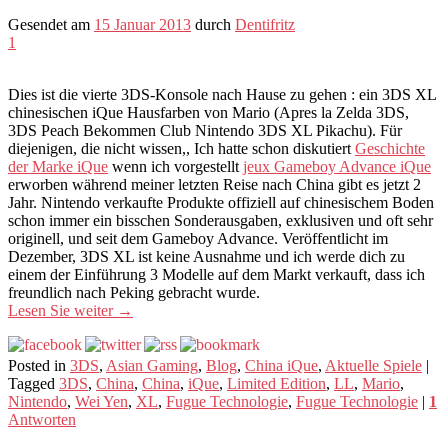
Gesendet am
15 Januar 2013
durch
Dentifritz
1
Dies ist die vierte 3DS-Konsole nach Hause zu gehen : ein 3DS XL
chinesischen iQue Hausfarben von Mario (Apres la Zelda 3DS,
3DS Peach Bekommen Club Nintendo 3DS XL Pikachu). Für
diejenigen, die nicht wissen,, Ich hatte schon diskutiert
Geschichte
der Marke iQue
wenn ich vorgestellt
jeux Gameboy Advance iQue
erworben während meiner letzten Reise nach China gibt es jetzt 2
Jahr. Nintendo verkaufte Produkte offiziell auf chinesischem Boden
schon immer ein bisschen Sonderausgaben, exklusiven und oft sehr
originell, und seit dem Gameboy Advance. Veröffentlicht im
Dezember, 3DS XL ist keine Ausnahme und ich werde dich zu
einem der Einführung 3 Modelle auf dem Markt verkauft, dass ich
freundlich nach Peking gebracht wurde.
Lesen Sie weiter
→
Posted in
3DS
,
Asian Gaming
,
Blog
,
China iQue
,
Aktuelle Spiele
|
Tagged
3DS
,
China
,
China
,
iQue
,
Limited Edition
,
LL
,
Mario
,
Nintendo
,
Wei Yen
,
XL
,
Fugue Technologie
,
Fugue Technologie
|
1
Antworten