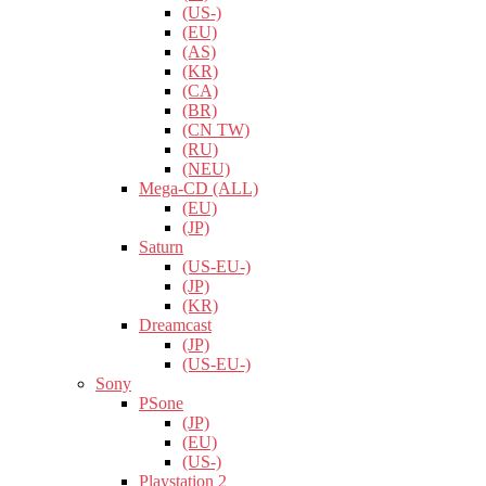
(US-)
(EU)
(AS)
(KR)
(CA)
(BR)
(CN TW)
(RU)
(NEU)
Mega-CD (ALL)
(EU)
(JP)
Saturn
(US-EU-)
(JP)
(KR)
Dreamcast
(JP)
(US-EU-)
Sony
PSone
(JP)
(EU)
(US-)
Playstation 2