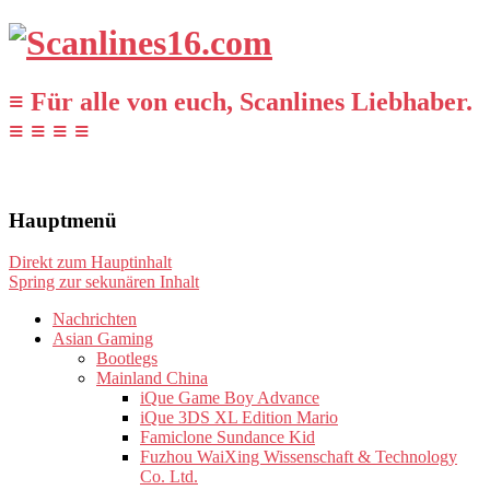
≡ Für alle von euch, Scanlines Liebhaber.
≡ ≡ ≡ ≡
Hauptmenü
Direkt zum Hauptinhalt
Spring zur sekunären Inhalt
Nachrichten
Asian Gaming
Bootlegs
Mainland China
iQue Game Boy Advance
iQue 3DS XL Edition Mario
Famiclone Sundance Kid
Fuzhou WaiXing Wissenschaft & Technology
Co. Ltd.