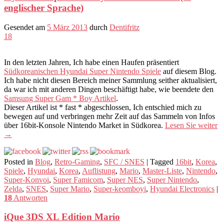
englischer Sprache)
Gesendet am
5 März 2013
durch
Dentifritz
18
In den letzten Jahren, Ich habe einen Haufen präsentiert
Südkoreanischen Hyundai Super Nintendo Spiele
auf diesem Blog.
Ich habe nicht diesen Bereich meiner Sammlung seither aktualisiert,
da war ich mit anderen Dingen beschäftigt habe, wie beendete den
Samsung Super Gam * Boy Artikel
.
Dieser Artikel ist * fast * abgeschlossen, Ich entschied mich zu
bewegen auf und verbringen mehr Zeit auf das Sammeln von Infos
über 16bit-Konsole Nintendo Market in Südkorea.
Lesen Sie weiter
→
Posted in
Blog
,
Retro-Gaming
,
SFC / SNES
|
Tagged
16bit
,
Korea
,
Spiele
,
Hyundai
,
Korea
,
Auflistung
,
Mario
,
Master-Liste
,
Nintendo
,
Super-Konvoi
,
Super Famicom
,
Super NES
,
Super Nintendo
,
Zelda
,
SNES
,
Super Mario
,
Super-keomboyi
,
Hyundai Electronics
|
18
Antworten
iQue 3DS XL Edition Mario