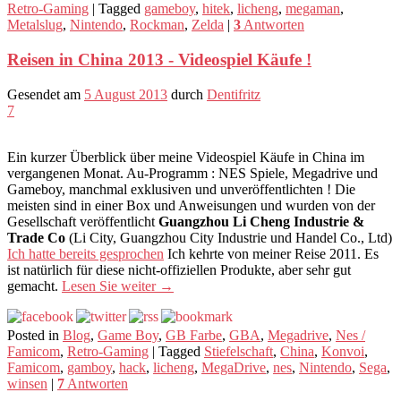
Retro-Gaming
|
Tagged
gameboy
,
hitek
,
licheng
,
megaman
,
Metalslug
,
Nintendo
,
Rockman
,
Zelda
|
3
Antworten
Reisen in China 2013 - Videospiel Käufe !
Gesendet am
5 August 2013
durch
Dentifritz
7
Ein kurzer Überblick über meine Videospiel Käufe in China im
vergangenen Monat. Au-Programm : NES Spiele, Megadrive und
Gameboy, manchmal exklusiven und unveröffentlichten ! Die
meisten sind in einer Box und Anweisungen und wurden von der
Gesellschaft veröffentlicht
Guangzhou Li Cheng Industrie &
Trade Co
(Li City, Guangzhou City Industrie und Handel Co., Ltd)
Ich hatte bereits gesprochen
Ich kehrte von meiner Reise 2011. Es
ist natürlich für diese nicht-offiziellen Produkte, aber sehr gut
gemacht.
Lesen Sie weiter
→
Posted in
Blog
,
Game Boy
,
GB Farbe
,
GBA
,
Megadrive
,
Nes /
Famicom
,
Retro-Gaming
|
Tagged
Stiefelschaft
,
China
,
Konvoi
,
Famicom
,
gamboy
,
hack
,
licheng
,
MegaDrive
,
nes
,
Nintendo
,
Sega
,
winsen
|
7
Antworten