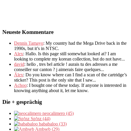
Neueste Kommentare
Dennis Tamayo
:
My country had the Mega Drive back in the
1990s
,
but it’s in NTSC
.
Alex
: Hallo.
Is this page still somewhat looked at
?
I am
looking to complete my korean collection
,
but do not have..
.
david
:
hello
,
tres bel article
!
aurais tu des adresses a me
conseiller sur canton
?
j aimerais faire quelques..
.
Álex
: Do you know where can I find a scan of the cartridge’s
sticker? This post is the only site that I saw...
Achoo
: I bought one of these today. If anyone is interested in
knowing anything about it, let me know.
Die + gesprächig
neocalimero (45)
Sp!nz (44)
bababaloo (33)
Ambseb (29)