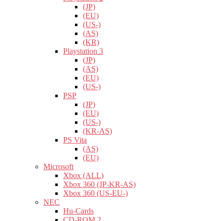
(JP)
(EU)
(US-)
(AS)
(KR)
Playstation 3
(JP)
(AS)
(EU)
(US-)
PSP
(JP)
(EU)
(US-)
(KR-AS)
PS Vita
(AS)
(EU)
Microsoft
Xbox (ALL)
Xbox 360 (JP-KR-AS)
Xbox 360 (US-EU-)
NEC
Hu-Cards
CD-ROM 2