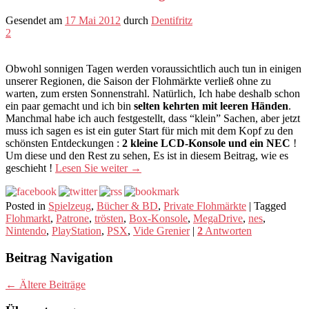
Gesendet am
17 Mai 2012
durch
Dentifritz
2
Obwohl sonnigen Tagen werden voraussichtlich auch tun in einigen
unserer Regionen, die Saison der Flohmärkte verließ ohne zu
warten, zum ersten Sonnenstrahl. Natürlich, Ich habe deshalb schon
ein paar gemacht und ich bin
selten kehrten mit leeren Händen
.
Manchmal habe ich auch festgestellt, dass “klein” Sachen, aber jetzt
muss ich sagen es ist ein guter Start für mich mit dem Kopf zu den
schönsten Entdeckungen :
2 kleine LCD-Konsole und ein NEC
!
Um diese und den Rest zu sehen, Es ist in diesem Beitrag, wie es
geschieht !
Lesen Sie weiter
→
Posted in
Spielzeug
,
Bücher & BD
,
Private Flohmärkte
|
Tagged
Flohmarkt
,
Patrone
,
trösten
,
Box-Konsole
,
MegaDrive
,
nes
,
Nintendo
,
PlayStation
,
PSX
,
Vide Grenier
|
2
Antworten
Beitrag Navigation
←
Ältere Beiträge