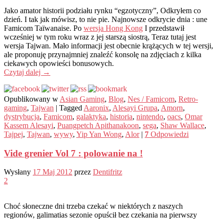
Jako amator historii podziału rynku “egzotyczny”, Odkryłem co
dzień. I tak jak mówisz, to nie pie. Najnowsze odkrycie dnia : une
Famicom Taïwanaise. Po
wersja Hong Kong
I przedstawił
wcześniej w tym roku wraz z jej starszą siostrą, Teraz tutaj jest
wersja Tajwan. Mało informacji jest obecnie krążących w tej wersji,
ale proponuję przynajmniej znaleźć konsolę na zdjęciach z kilka
ciekawych opowieści bonusowych.
Czytaj dalej
→
Opublikowany w
Asian Gaming
,
Blog
,
Nes / Famicom
,
Retro-
gaming
,
Tajwan
|
Tagged
Aaronix
,
Alesayi Grupa
,
Amorn
,
dystrybucja
,
Famicom
,
galaktyka
,
historia
,
nintendo
,
oacs
,
Omar
Kassem Alesayi
,
Puangpetch Apithanakoon
,
sega
,
Shaw Wallace
,
Tajpej
,
Tajwan
,
wywy
,
Yip Yan Wong
,
Alor
|
7
Odpowiedzi
Vide grenier Vol 7 : polowanie na !
Wysłany
17 Maj 2012
przez
Dentifritz
2
Choć słoneczne dni trzeba czekać w niektórych z naszych
regionów, galimatias sezonie opuścił bez czekania na pierwszy