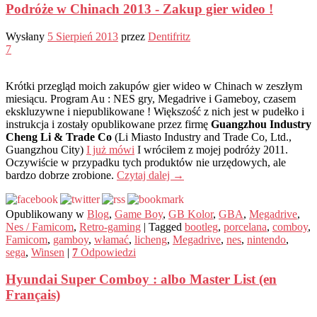
Podróże w Chinach 2013 - Zakup gier wideo !
Wysłany
5 Sierpień 2013
przez
Dentifritz
7
Krótki przegląd moich zakupów gier wideo w Chinach w zeszłym
miesiącu. Program Au : NES gry, Megadrive i Gameboy, czasem
ekskluzywne i niepublikowane ! Większość z nich jest w pudełko i
instrukcja i zostały opublikowane przez firmę
Guangzhou Industry
Cheng Li & Trade Co
(Li Miasto Industry and Trade Co, Ltd.,
Guangzhou City)
I już mówi
I wróciłem z mojej podróży 2011.
Oczywiście w przypadku tych produktów nie urzędowych, ale
bardzo dobrze zrobione.
Czytaj dalej
→
Opublikowany w
Blog
,
Game Boy
,
GB Kolor
,
GBA
,
Megadrive
,
Nes / Famicom
,
Retro-gaming
|
Tagged
bootleg
,
porcelana
,
comboy
,
Famicom
,
gamboy
,
włamać
,
licheng
,
Megadrive
,
nes
,
nintendo
,
sega
,
Winsen
|
7
Odpowiedzi
Hyundai Super Comboy : albo Master List (en
Français)