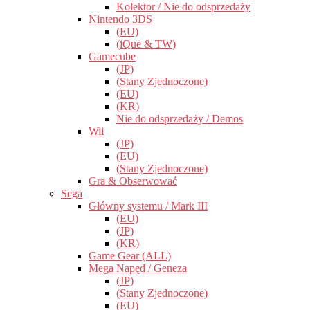
Kolektor / Nie do odsprzedaży
Nintendo 3DS
(EU)
(iQue & TW)
Gamecube
(JP)
(Stany Zjednoczone)
(EU)
(KR)
Nie do odsprzedaży / Demos
Wii
(JP)
(EU)
(Stany Zjednoczone)
Gra & Obserwować
Sega
Główny systemu / Mark III
(EU)
(JP)
(KR)
Game Gear (ALL)
Mega Napęd / Geneza
(JP)
(Stany Zjednoczone)
(EU)