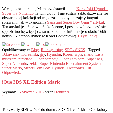
W ciągu ostatnich lat, Mam przedstawiła kilka
Koreański Hyundai
Super gry Nintendo
na tym blogu. I nie zostały zaktualizowane, że
obszar mojej kolekcji od tego czasu, bo byłem zajęty innymi
sprawami, jak wykańczania
Samsung Super Boy Gam * artykuł
.
Ten artykuł jest * prawie * ukończone, I postanowił przenieść się i
spędzić trochę więcej czasu na zbieranie informacje o około 16bit
konsoli Nintendo Rynek w Korei Południowej.
Czytaj dalej
→
Opublikowany w
Blog
,
Retro-gaming
,
SFC / SNES
|
Tagged
16kawałek
,
Koreański
,
gry
,
Hyundai
,
Korea
,
wpis
,
mario
,
Lista
mistrzem
,
nintendo
,
Super comboy
,
Super Famicom
,
Super nes
,
Super Nintendo
,
zelda
,
Super Nintendo Entertainment System
,
Super Mario
,
Super Com Boy
,
Hyundai Electronics
|
18
Odpowiedzi
iQue 3DS XL Edition Mario
Wysłany
15 Styczeń 2013
przez
Dentifritz
1
To czwarty 3DS wrócić do domu : 3DS XL chińskim iQue kolory