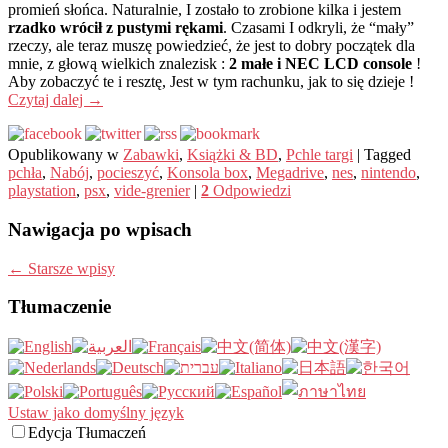
promień słońca. Naturalnie, I zostało to zrobione kilka i jestem
rzadko wrócił z pustymi rękami
. Czasami I odkryli, że “mały”
rzeczy, ale teraz muszę powiedzieć, że jest to dobry początek dla
mnie, z głową wielkich znalezisk :
2 małe i NEC LCD console
!
Aby zobaczyć te i resztę, Jest w tym rachunku, jak to się dzieje !
Czytaj dalej
→
Opublikowany w
Zabawki
,
Książki & BD
,
Pchle targi
|
Tagged
pchła
,
Nabój
,
pocieszyć
,
Konsola box
,
Megadrive
,
nes
,
nintendo
,
playstation
,
psx
,
vide-grenier
|
2
Odpowiedzi
Nawigacja po wpisach
←
Starsze wpisy
Tłumaczenie
Ustaw jako domyślny język
Edycja Tłumaczeń