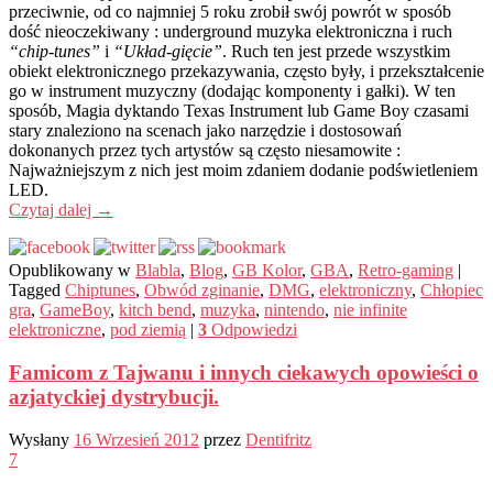
przeciwnie, od co najmniej 5 roku zrobił swój powrót w sposób
dość nieoczekiwany : underground muzyka elektroniczna i ruch
“chip-tunes”
i
“Układ-gięcie”
. Ruch ten jest przede wszystkim
obiekt elektronicznego przekazywania, często były, i przekształcenie
go w instrument muzyczny (dodając komponenty i gałki). W ten
sposób, Magia dyktando Texas Instrument lub Game Boy czasami
stary znaleziono na scenach jako narzędzie i dostosowań
dokonanych przez tych artystów są często niesamowite :
Najważniejszym z nich jest moim zdaniem dodanie podświetleniem
LED.
Czytaj dalej
→
Opublikowany w
Blabla
,
Blog
,
GB Kolor
,
GBA
,
Retro-gaming
|
Tagged
Chiptunes
,
Obwód zginanie
,
DMG
,
elektroniczny
,
Chłopiec
gra
,
GameBoy
,
kitch bend
,
muzyka
,
nintendo
,
nie infinite
elektroniczne
,
pod ziemią
|
3
Odpowiedzi
Famicom z Tajwanu i innych ciekawych opowieści o
azjatyckiej dystrybucji.
Wysłany
16 Wrzesień 2012
przez
Dentifritz
7