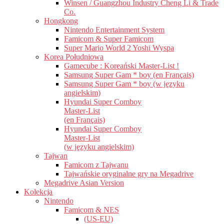
Winsen / Guangzhou Industry Cheng Li & Trade
Co.
Hongkong
Nintendo Entertainment System
Famicom & Super Famicom
Super Mario World 2 Yoshi Wyspa
Korea Południowa
Gamecube : Koreański Master-List !
Samsung Super Gam * boy (en Français)
Samsung Super Gam * boy (w języku
angielskim)
Hyundai Super Comboy
Master-List
(en Français)
Hyundai Super Comboy
Master-List
(w języku angielskim)
Tajwan
Famicom z Tajwanu
Tajwańskie oryginalne gry na Megadrive
Megadrive Asian Version
Kolekcja
Nintendo
Famicom & NES
(US-EU)