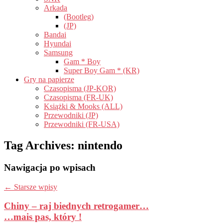
Arkada
(Bootleg)
(JP)
Bandai
Hyundai
Samsung
Gam * Boy
Super Boy Gam * (KR)
Gry na papierze
Czasopisma (JP-KOR)
Czasopisma (FR-UK)
Książki & Mooks (ALL)
Przewodniki (JP)
Przewodniki (FR-USA)
Tag Archives:
nintendo
Nawigacja po wpisach
←
Starsze wpisy
Chiny – raj biednych retrogamer…
…mais pas, który !