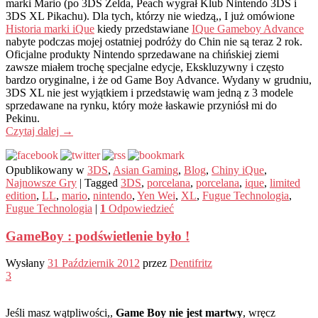
marki Mario (po 3DS Zelda, Peach wygrał Klub Nintendo 3DS i
3DS XL Pikachu). Dla tych, którzy nie wiedzą,, I już omówione
Historia marki iQue
kiedy przedstawiane
IQue Gameboy Advance
nabyte podczas mojej ostatniej podróży do Chin nie są teraz 2 rok.
Oficjalne produkty Nintendo sprzedawane na chińskiej ziemi
zawsze miałem trochę specjalne edycje, Ekskluzywny i często
bardzo oryginalne, i że od Game Boy Advance. Wydany w grudniu,
3DS XL nie jest wyjątkiem i przedstawię wam jedną z 3 modele
sprzedawane na rynku, który może łaskawie przyniósł mi do
Pekinu.
Czytaj dalej
→
Opublikowany w
3DS
,
Asian Gaming
,
Blog
,
Chiny iQue
,
Najnowsze Gry
|
Tagged
3DS
,
porcelana
,
porcelana
,
ique
,
limited
edition
,
LL
,
mario
,
nintendo
,
Yen Wei
,
XL
,
Fugue Technologia
,
Fugue Technologia
|
1
Odpowiedzieć
GameBoy : podświetlenie było !
Wysłany
31 Październik 2012
przez
Dentifritz
3
Jeśli masz wątpliwości,,
Game Boy nie jest martwy
, wręcz