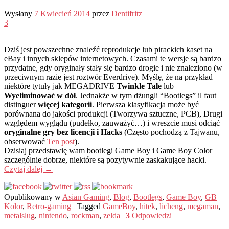
Wysłany
7 Kwiecień 2014
przez
Dentifritz
3
Dziś jest powszechne znaleźć reprodukcje lub pirackich kaset na
eBay i innych sklepów internetowych. Czasami te wersje są bardzo
przydatne, gdy oryginały stały się bardzo drogie i nie znaleziono (w
przeciwnym razie jest roztwór Everdrive). Myślę, że na przykład
niektóre tytuły jak MEGADRIVE
Twinkle Tale
lub
Wyeliminować w dół
. Jednakże w tym dżungli “Bootlegs” il faut
distinguer
więcej kategorii
. Pierwsza klasyfikacja może być
porównana do jakości produkcji (Tworzywa sztuczne, PCB), Drugi
względem wyglądu (pudełko, zauważyć…) i wreszcie musi odciąć
oryginalne gry bez licencji i Hacks
(Często pochodzą z Tajwanu,
obserwować
Ten post
).
Dzisiaj przedstawię wam bootlegi Game Boy i Game Boy Color
szczególnie dobrze, niektóre są pozytywnie zaskakujące hacki.
Czytaj dalej
→
Opublikowany w
Asian Gaming
,
Blog
,
Bootlegs
,
Game Boy
,
GB
Kolor
,
Retro-gaming
|
Tagged
GameBoy
,
hitek
,
licheng
,
megaman
,
metalslug
,
nintendo
,
rockman
,
zelda
|
3
Odpowiedzi