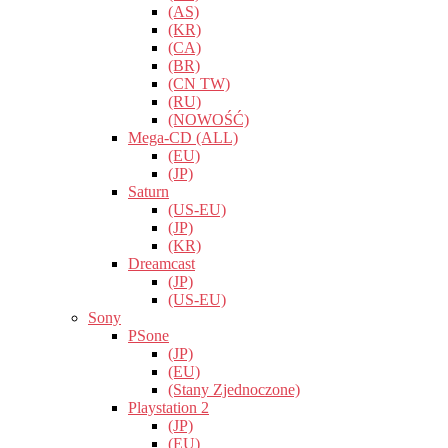
(AS)
(KR)
(CA)
(BR)
(CN TW)
(RU)
(NOWOŚĆ)
Mega-CD (ALL)
(EU)
(JP)
Saturn
(US-EU)
(JP)
(KR)
Dreamcast
(JP)
(US-EU)
Sony
PSone
(JP)
(EU)
(Stany Zjednoczone)
Playstation 2
(JP)
(EU)