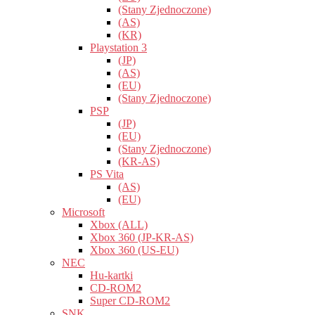
(Stany Zjednoczone)
(AS)
(KR)
Playstation 3
(JP)
(AS)
(EU)
(Stany Zjednoczone)
PSP
(JP)
(EU)
(Stany Zjednoczone)
(KR-AS)
PS Vita
(AS)
(EU)
Microsoft
Xbox (ALL)
Xbox 360 (JP-KR-AS)
Xbox 360 (US-EU)
NEC
Hu-kartki
CD-ROM2
Super CD-ROM2
SNK