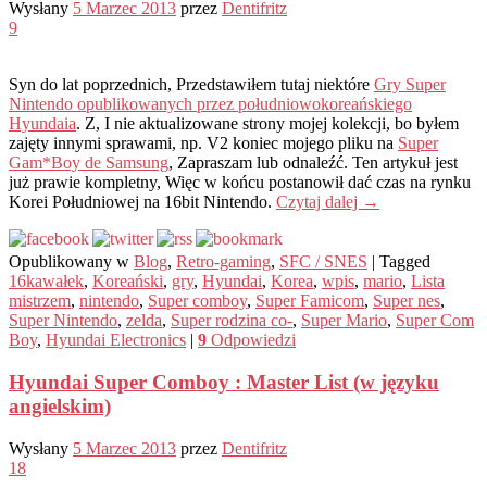
Wysłany
5 Marzec 2013
przez
Dentifritz
9
Syn do lat poprzednich, Przedstawiłem tutaj niektóre
Gry Super
Nintendo opublikowanych przez południowokoreańskiego
Hyundaia
. Z, I nie aktualizowane strony mojej kolekcji, bo byłem
zajęty innymi sprawami, np. V2 koniec mojego pliku na
Super
Gam*Boy de Samsung
, Zapraszam lub odnaleźć. Ten artykuł jest
już prawie kompletny, Więc w końcu postanowił dać czas na rynku
Korei Południowej na 16bit Nintendo.
Czytaj dalej
→
Opublikowany w
Blog
,
Retro-gaming
,
SFC / SNES
|
Tagged
16kawałek
,
Koreański
,
gry
,
Hyundai
,
Korea
,
wpis
,
mario
,
Lista
mistrzem
,
nintendo
,
Super comboy
,
Super Famicom
,
Super nes
,
Super Nintendo
,
zelda
,
Super rodzina co-
,
Super Mario
,
Super Com
Boy
,
Hyundai Electronics
|
9
Odpowiedzi
Hyundai Super Comboy : Master List (w języku
angielskim)
Wysłany
5 Marzec 2013
przez
Dentifritz
18