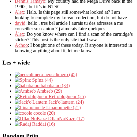
Dennis Tamayo
:
My country had the Mega Drive back in the
1990s
,
but it’s in NTSC
.
Alex
: Halo.
Is this page still somewhat looked at
?
I am
looking to complete my korean collection
,
but do not have..
.
david
:
hello
,
tres bel article
!
aurais tu des adresses a me
conseiller sur canton
?
j aimerais faire quelques..
.
Álex
: Do you know where can I find a scan of the cartridge’s
sticker? This post is the only site that I saw...
Achoo
: I bought one of these today. If anyone is interested in
knowing anything about it, let me know.
Les + wiele
neocalimero (45)
Sp!nz (44)
bababaloo (33)
Ambseb (29)
Retroblogueur (25)
Jack'o'lantern (24)
Linanounette (21)
cocole (20)
DIlanNoKaze (17)
Raddai (16)
Random Pr0n