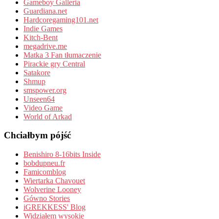
Gameboy Galleria
Guardiana.net
Hardcoregaming101.net
Indie Games
Kitch-Bent
megadrive.me
Matka 3 Fan tłumaczenie
Pirackie gry Central
Satakore
Shmup
smspower.org
Unseen64
Video Game
World of Arkad
Chciałbym pójść
Benishiro 8-16bits Inside
bobdupneu.fr
Famicomblog
Wiertarka Chavouet
Wolverine Looney
Gówno Stories
iGREKKESS' Blog
Widziałem wysokie