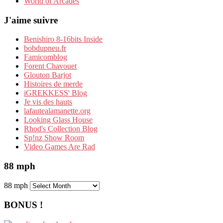
World of Arcades
J'aime suivre
Benishiro 8-16bits Inside
bobdupneu.fr
Famicomblog
Forent Chavouet
Glouton Barjot
Histoires de merde
iGREKKESS' Blog
Je vis des hauts
lafautealamanette.org
Looking Glass House
Rhod's Collection Blog
Sp!nz Show Room
Video Games Are Rad
88 mph
88 mph
BONUS !