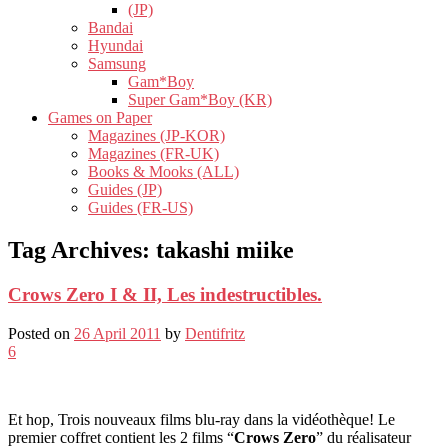
(JP)
Bandai
Hyundai
Samsung
Gam*Boy
Super Gam*Boy (KR)
Games on Paper
Magazines (JP-KOR)
Magazines (FR-UK)
Books & Mooks (ALL)
Guides (JP)
Guides (FR-US)
Tag Archives:
takashi miike
Crows Zero I & II, Les indestructibles.
Posted on
26 April 2011
by
Dentifritz
6
Et hop, Trois nouveaux films blu-ray dans la vidéothèque! Le
premier coffret contient les 2 films “
Crows Zero
” du réalisateur