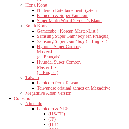
Hong Kong
Nintendo Entertainement System
Famicom & Super Famicom
Super Mario World 2 Yoshi’s Island
South Korea
Gamecube : Korean Master-List !
Samsung Super Gam*boy (en Français)
Samsung Super Gam*boy (in English)
Hyundai Super Comboy
Master-List
(en Français)
Hyundai Super Comboy
Master-List
(in English)
Taiwan
Famicom from Taiwan
Taiwanese original games on Megadrive
Megadrive Asian Version
Collection
Nintendo
Famicom & NES
(US-EU)
(JP)
(HK)