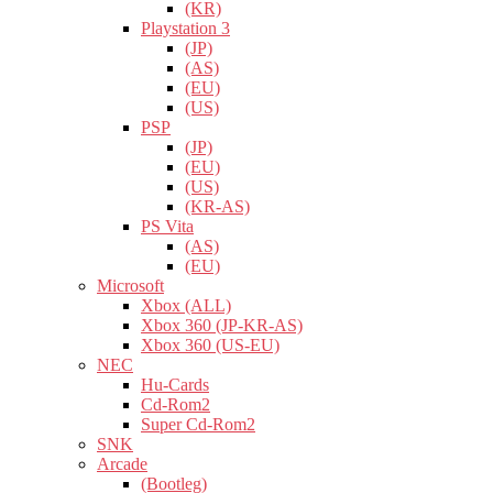
(KR)
Playstation 3
(JP)
(AS)
(EU)
(US)
PSP
(JP)
(EU)
(US)
(KR-AS)
PS Vita
(AS)
(EU)
Microsoft
Xbox (ALL)
Xbox 360 (JP-KR-AS)
Xbox 360 (US-EU)
NEC
Hu-Cards
Cd-Rom2
Super Cd-Rom2
SNK
Arcade
(Bootleg)