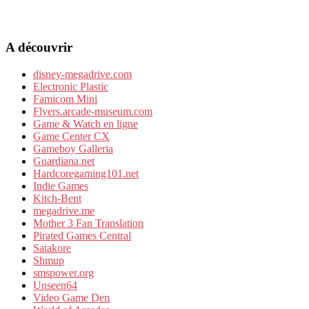
A découvrir
disney-megadrive.com
Electronic Plastic
Famicom Mini
Flyers.arcade-museum.com
Game & Watch en ligne
Game Center CX
Gameboy Galleria
Guardiana.net
Hardcoregaming101.net
Indie Games
Kitch-Bent
megadrive.me
Mother 3 Fan Translation
Pirated Games Central
Satakore
Shmup
smspower.org
Unseen64
Video Game Den