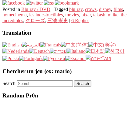
Posted in
Blu-ray / DVD
|
Tagged
blu-ray
,
crows
,
disney
,
films
,
homecinema
,
les indestructibles
,
movies
,
pixar
,
takashi miike
,
the
incredibles
,
クローズ
,
三池 崇史
|
6
Replies
Translation
Chercher un jeu (ex: mario)
Search
Random Pr0n