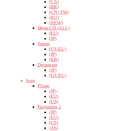
(CA)
(BR)
(CN+TW)
(RU)
(NEW)
Mega-CD (ALL)
(EU)
(JP)
Saturn
(US-EU)
(JP)
(KR)
Dreamcast
(JP)
(US-EU)
Sony
PSone
(JP)
(EU)
(US)
Playstation 2
(JP)
(EU)
(US)
(AS)