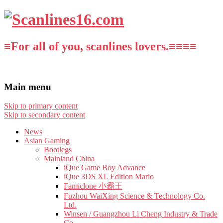
≡For all of you, scanlines lovers.≡≡≡≡
Main menu
Skip to primary content
Skip to secondary content
News
Asian Gaming
Bootlegs
Mainland China
iQue Game Boy Advance
iQue 3DS XL Edition Mario
Famiclone 小霸王
Fuzhou WaiXing Science & Technology Co.
Ltd.
Winsen / Guangzhou Li Cheng Industry & Trade
Co.