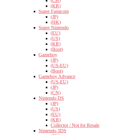
(CH)
(KR)
Super Famicom
(JP)
(HK)
Super Nintendo
(EU)
(US)
(KR)
(Boot)
Gameboy
(JP)
(US-EU)
(Boot)
Gameboy Advance
(US-EU)
(JP)
(CN)
Nintendo DS
(JP)
(US)
(EU)
(KR)
Collector / Not for Resale
Nintendo 3DS