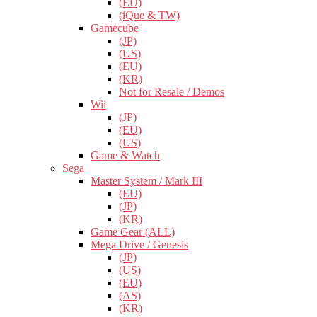
(EU)
(iQue & TW)
Gamecube
(JP)
(US)
(EU)
(KR)
Not for Resale / Demos
Wii
(JP)
(EU)
(US)
Game & Watch
Sega
Master System / Mark III
(EU)
(JP)
(KR)
Game Gear (ALL)
Mega Drive / Genesis
(JP)
(US)
(EU)
(AS)
(KR)