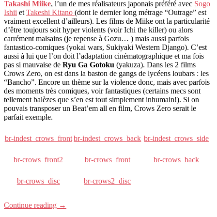
Takashi Miike
, l’un de mes réalisateurs japonais préféré avec
Sogo
Ishii
et
Takeshi Kitano
(dont le dernier long métrage “Outrage” est
vraiment excellent d’ailleurs). Les films de Miike ont la particularité
d’être toujours soit hyper violents (voir Ichi the killer) ou alors
carrément malsains (je repense à Gozu… ) mais aussi parfois
fantastico-comiques (yokai wars, Sukiyaki Western Django). C’est
aussi à lui que l’on doit l’adaptation cinématographique et ma fois
pas si mauvaise de
Ryu Ga Gotoku
(yakuza). Dans les 2 films
Crows Zero, on est dans la baston de gangs de lycéens loubars : les
“Bancho”. Encore un thème sur la violence donc, mais avec parfois
des moments très comiques, voir fantastiques (certains mecs sont
tellement balèzes que s’en est tout simplement inhumain!). Si on
pouvais transposer un Beat’em all en film, Crows Zero serait le
parfait exemple.
br-indest_crows_front
br-indest_crows_back
br-indest_crows_side
br-crows_front2
br-crows_front
br-crows_back
br-crows_disc
br-crows2_disc
Continue reading
→