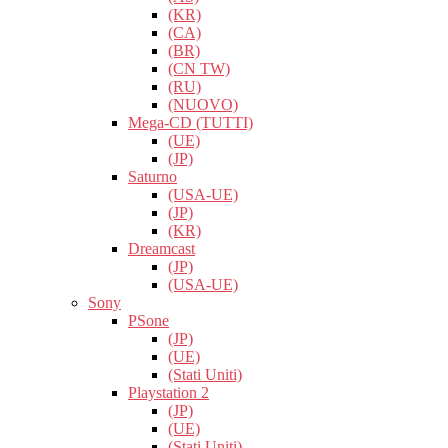
(KR)
(CA)
(BR)
(CN TW)
(RU)
(NUOVO)
Mega-CD (TUTTI)
(UE)
(JP)
Saturno
(USA-UE)
(JP)
(KR)
Dreamcast
(JP)
(USA-UE)
Sony
PSone
(JP)
(UE)
(Stati Uniti)
Playstation 2
(JP)
(UE)
(Stati Uniti)