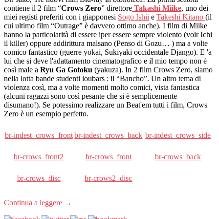
contiene il 2 film “
Crows Zero
” direttore
Takashi Miike
, uno dei
miei registi preferiti con i giapponesi
Sogo Ishii
e
Takeshi Kitano
(il
cui ultimo film “Outrage” è davvero ottimo anche). I film di Miike
hanno la particolarità di essere iper essere sempre violento (voir Ichi
il killer) oppure addirittura malsano (Penso di Gozu… ) ma a volte
comico fantastico (guerre yokai, Sukiyaki occidentale Django). E 'a
lui che si deve l'adattamento cinematografico e il mio tempo non è
così male a
Ryu Ga Gotoku
(yakuza). In 2 film Crows Zero, siamo
nella lotta bande studenti loubars : il “Bancho”. Un altro tema di
violenza così, ma a volte momenti molto comici, vista fantastica
(alcuni ragazzi sono così pesante che si è semplicemente
disumano!). Se potessimo realizzare un Beat'em tutti i film, Crows
Zero è un esempio perfetto.
br-indest_crows_front
br-indest_crows_back
br-indest_crows_side
br-crows_front2
br-crows_front
br-crows_back
br-crows_disc
br-crows2_disc
Continua a leggere
→