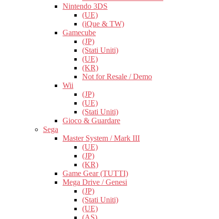
Nintendo 3DS
(UE)
(iQue & TW)
Gamecube
(JP)
(Stati Uniti)
(UE)
(KR)
Not for Resale / Demo
Wii
(JP)
(UE)
(Stati Uniti)
Gioco & Guardare
Sega
Master System / Mark III
(UE)
(JP)
(KR)
Game Gear (TUTTI)
Mega Drive / Genesi
(JP)
(Stati Uniti)
(UE)
(AS)