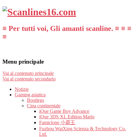
≡ Per tutti voi, Gli amanti scanline. ≡ ≡ ≡
≡
Menu principale
Vai al contenuto principale
Vai al contenuto secondario
Notizie
Gaming asiatica
Bootlegs
Cina continentale
iQue Game Boy Advance
iQue 3DS XL Edition Mario
Famiclone 小霸王
Fuzhou WaiXing Scienza & Technology Co.
Ltd.