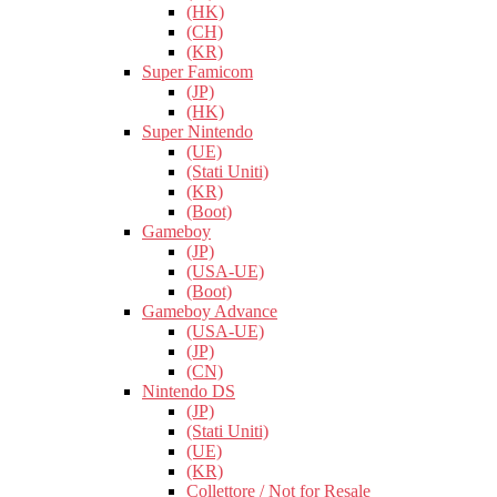
(HK)
(CH)
(KR)
Super Famicom
(JP)
(HK)
Super Nintendo
(UE)
(Stati Uniti)
(KR)
(Boot)
Gameboy
(JP)
(USA-UE)
(Boot)
Gameboy Advance
(USA-UE)
(JP)
(CN)
Nintendo DS
(JP)
(Stati Uniti)
(UE)
(KR)
Collettore / Not for Resale