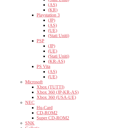
(AS)
(KR)
Playstation 3
(JP)
(AS)
(UE)
(Stati Uniti)
PSP
(JP)
(UE)
(Stati Uniti)
(KR-AS)
PS Vita
(AS)
(UE)
Microsoft
Xbox (TUTTI)
Xbox 360 (JP-KR-AS)
Xbox 360 (USA-UE)
NEC
Hu-Card
CD-ROM2
Super CD-ROM2
SNK