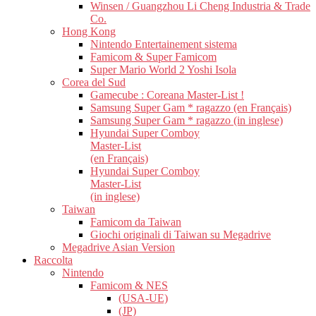
Winsen / Guangzhou Li Cheng Industria & Trade
Co.
Hong Kong
Nintendo Entertainement sistema
Famicom & Super Famicom
Super Mario World 2 Yoshi Isola
Corea del Sud
Gamecube : Coreana Master-List !
Samsung Super Gam * ragazzo (en Français)
Samsung Super Gam * ragazzo (in inglese)
Hyundai Super Comboy
Master-List
(en Français)
Hyundai Super Comboy
Master-List
(in inglese)
Taiwan
Famicom da Taiwan
Giochi originali di Taiwan su Megadrive
Megadrive Asian Version
Raccolta
Nintendo
Famicom & NES
(USA-UE)
(JP)