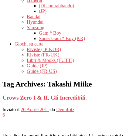
Galleria
(Di contrabbando)
(JP)
Bandai
Hyundai
Samsung
Gam * Boy
Super Gam * Boy (KR)
Giochi su carta
Riviste (JP-KOR)
Riviste (FR-UK)
Libri & Mooks (TUTTI)
Guide (JP)
Guide (FR-US)
Tag Archives:
Takashi Miike
Crows Zero I & II, Gli Incredibili.
Inviato il
26 Aprile 2011
da
Dentifritz
6
Un salto, Tre nuovi film Blu-ray in biblioteca! La prima scatola