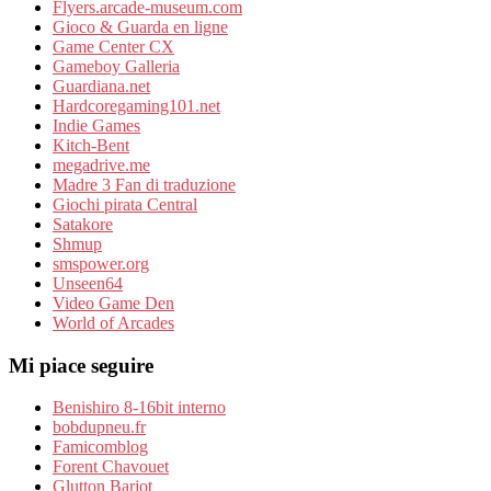
Flyers.arcade-museum.com
Gioco & Guarda en ligne
Game Center CX
Gameboy Galleria
Guardiana.net
Hardcoregaming101.net
Indie Games
Kitch-Bent
megadrive.me
Madre 3 Fan di traduzione
Giochi pirata Central
Satakore
Shmup
smspower.org
Unseen64
Video Game Den
World of Arcades
Mi piace seguire
Benishiro 8-16bit interno
bobdupneu.fr
Famicomblog
Forent Chavouet
Glutton Barjot