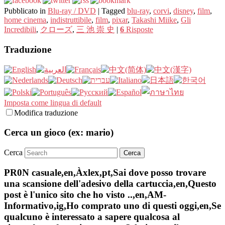
Pubblicato in
Blu-ray / DVD
|
Tagged
blu-ray
,
corvi
,
disney
,
film
,
home cinema
,
indistruttibile
,
film
,
pixar
,
Takashi Miike
,
Gli
Incredibili
,
クローズ
,
三 池 崇 史
|
6
Risposte
Traduzione
Imposta come lingua di default
Modifica traduzione
Cerca un gioco (ex: mario)
Cerca
PR0N casuale,en,Àxlex,pt,Sai dove posso trovare
una scansione dell'adesivo della cartuccia,en,Questo
post è l'unico sito che ho visto ..,en,AM-
Informativo,ig,Ho comprato uno di questi oggi,en,Se
qualcuno è interessato a sapere qualcosa al