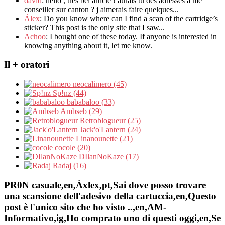
david
:
hello
,
tres bel article
!
aurais tu des adresses a me
conseiller sur canton
?
j aimerais faire quelques..
.
Álex
: Do you know where can I find a scan of the cartridge’s
sticker? This post is the only site that I saw...
Achoo
: I bought one of these today. If anyone is interested in
knowing anything about it, let me know.
Il + oratori
neocalimero (45)
Sp!nz (44)
bababaloo (33)
Ambseb (29)
Retroblogueur (25)
Jack'o'Lantern (24)
Linanounette (21)
cocole (20)
DIlanNoKaze (17)
Radaj (16)
PR0N casuale,en,Àxlex,pt,Sai dove posso trovare
una scansione dell'adesivo della cartuccia,en,Questo
post è l'unico sito che ho visto ..,en,AM-
Informativo,ig,Ho comprato uno di questi oggi,en,Se