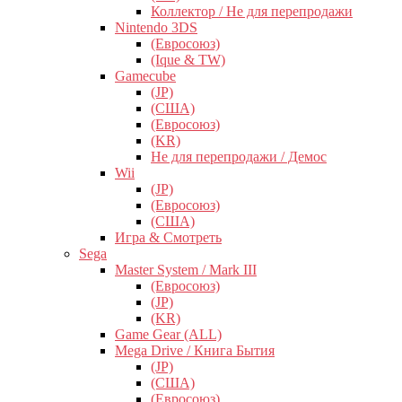
Коллектор / Не для перепродажи
Nintendo 3DS
(Евросоюз)
(Ique & TW)
Gamecube
(JP)
(США)
(Евросоюз)
(KR)
Не для перепродажи / Демос
Wii
(JP)
(Евросоюз)
(США)
Игра & Смотреть
Sega
Master System / Mark III
(Евросоюз)
(JP)
(KR)
Game Gear (ALL)
Mega Drive / Книга Бытия
(JP)
(США)
(Евросоюз)