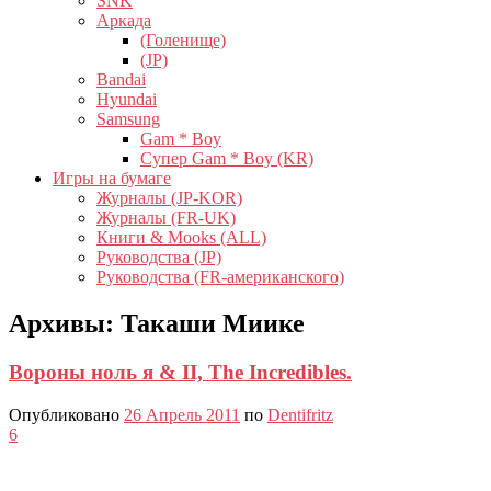
SNK
Аркада
(Голенище)
(JP)
Bandai
Hyundai
Samsung
Gam * Boy
Супер Gam * Boy (KR)
Игры на бумаге
Журналы (JP-KOR)
Журналы (FR-UK)
Книги & Mooks (ALL)
Руководства (JP)
Руководства (FR-американского)
Архивы:
Такаши Миике
Вороны ноль я & II, The Incredibles.
Опубликовано
26 Апрель 2011
по
Dentifritz
6