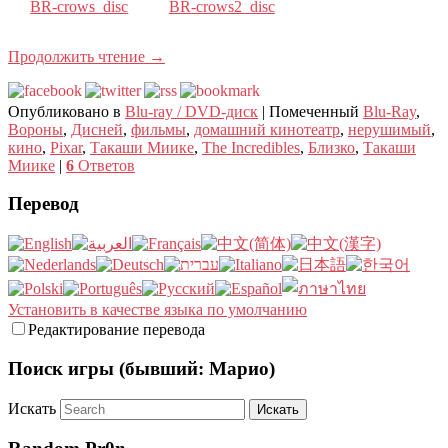
BR-crows_disc
BR-crows2_disc
Продолжить чтение
→
Опубликовано в
Blu-ray / DVD-диск
|
Помеченный
Blu-Ray
,
Вороны
,
Дисней
,
фильмы
,
домашний кинотеатр
,
нерушимый
,
кино
,
Pixar
,
Такаши Миике
,
The Incredibles
,
Близко
,
Такаши
Миике
|
6
Ответов
Перевод
Установить в качестве языка по умолчанию
Редактирование перевода
Поиск игры (бывший: Марио)
Искать