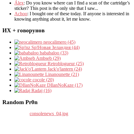
Álex
: Do you know where can I find a scan of the cartridge’s
sticker? This post is the only site that I saw...
Achoo
: I bought one of these today. If anyone is interested in
knowing anything about it, let me know.
ИХ + говорунов
neocalimero (45)
Sp!Новая Зеландия (44)
bababaloo (33)
Ambseb (29)
Retroblogueur (25)
Jack'o'lantern (24)
Linanounette (21)
cocole (20)
DIlanNoKaze (17)
Radaj (16)
Random Pr0n