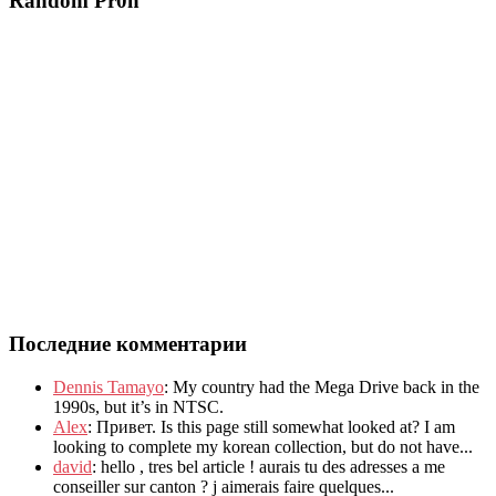
Random Pr0n
Последние комментарии
Dennis Tamayo
:
My country had the Mega Drive back in the
1990s
,
but it’s in NTSC
.
Alex
: Привет.
Is this page still somewhat looked at
?
I am
looking to complete my korean collection
,
but do not have..
.
david
:
hello
,
tres bel article
!
aurais tu des adresses a me
conseiller sur canton
?
j aimerais faire quelques..
.