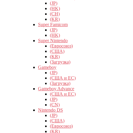
(JP)
(HK)
(CH)
(KR)
Super Famicom
(JP)
(HK)
Super Nintendo
(Евросоюз)
(США)
(KR)
(Загрузка)
Gameboy
(JP)
(США и ЕС)
(Загрузка)
Gameboy Advance
(США и ЕС)
(JP)
(CN)
Nintendo DS
(JP)
(США)
(Евросоюз)
(KR)