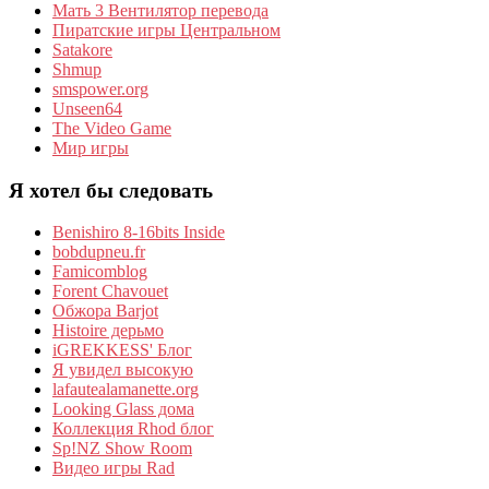
Мать 3 Вентилятор перевода
Пиратские игры Центральном
Satakore
Shmup
smspower.org
Unseen64
The Video Game
Мир игры
Я хотел бы следовать
Benishiro 8-16bits Inside
bobdupneu.fr
Famicomblog
Forent Chavouet
Обжора Barjot
Histoire дерьмо
iGREKKESS' Блог
Я увидел высокую
lafautealamanette.org
Looking Glass дома
Коллекция Rhod блог
Sp!NZ Show Room
Видео игры Rad