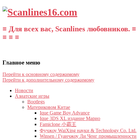
≡ Для всех вас, Scanlines любовников. ≡
≡ ≡ ≡
Главное меню
Перейти к основному содержимому
Перейти к дополнительному содержимому
Новости
Азиатские игры
Bootlegs
Материковом Китае
Ique Game Boy Advance
Ique 3DS XL издание Марио
Famiclone 小霸王
Фучжоу WaiXing науки & Technology Co. Ltd.
Winsen / Гуанчжоу Ли Ченг промышленности