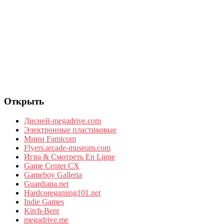
Открыть
Дисней-megadrive.com
Электронные пластиковые
Мини Famicom
Flyers.arcade-museum.com
Игра & Смотреть En Ligne
Game Center CX
Gameboy Galleria
Guardiana.net
Hardcoregaming101.net
Indie Games
Kitch-Bent
megadrive.me