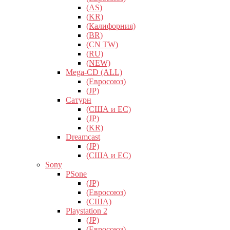
(AS)
(KR)
(Калифорния)
(BR)
(CN TW)
(RU)
(NEW)
Mega-CD (ALL)
(Евросоюз)
(JP)
Сатурн
(США и ЕС)
(JP)
(KR)
Dreamcast
(JP)
(США и ЕС)
Sony
PSone
(JP)
(Евросоюз)
(США)
Playstation 2
(JP)
(Евросоюз)