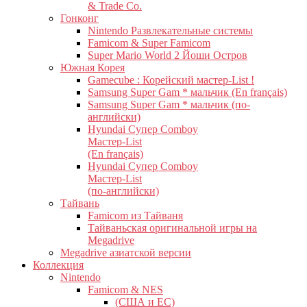
& Trade Co.
Гонконг
Nintendo Развлекательные системы
Famicom & Super Famicom
Super Mario World 2 Йоши Остров
Южная Корея
Gamecube : Корейский мастер-List !
Samsung Super Gam * мальчик (En français)
Samsung Super Gam * мальчик (по-
английски)
Hyundai Супер Comboy
Мастер-List
(En français)
Hyundai Супер Comboy
Мастер-List
(по-английски)
Тайвань
Famicom из Тайваня
Тайваньская оригинальной игры на
Megadrive
Megadrive азиатской версии
Коллекция
Nintendo
Famicom & NES
(США и ЕС)