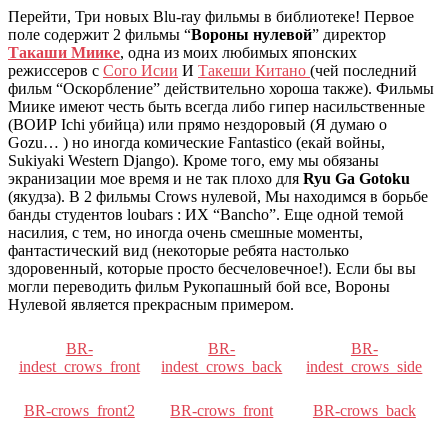
Перейти, Три новых Blu-ray фильмы в библиотеке! Первое
поле содержит 2 фильмы “
Вороны нулевой
” директор
Такаши Миике
, одна из моих любимых японских
режиссеров с
Сого Исии
И
Такеши Китано
(чей последний
фильм “Оскорбление” действительно хороша также). Фильмы
Миике имеют честь быть всегда либо гипер насильственные
(ВОИР Ichi убийца) или прямо нездоровый (Я думаю о
Gozu… ) но иногда комические Fantastico (екай войны,
Sukiyaki Western Django). Кроме того, ему мы обязаны
экранизации мое время и не так плохо для
Ryu Ga Gotoku
(якудза). В 2 фильмы Crows нулевой, Мы находимся в борьбе
банды студентов loubars : ИХ “Bancho”. Еще одной темой
насилия, с тем, но иногда очень смешные моменты,
фантастический вид (некоторые ребята настолько
здоровенный, которые просто бесчеловечное!). Если бы вы
могли переводить фильм Рукопашный бой все, Вороны
Нулевой является прекрасным примером.
BR-
BR-
BR-
indest_crows_front
indest_crows_back
indest_crows_side
BR-crows_front2
BR-crows_front
BR-crows_back