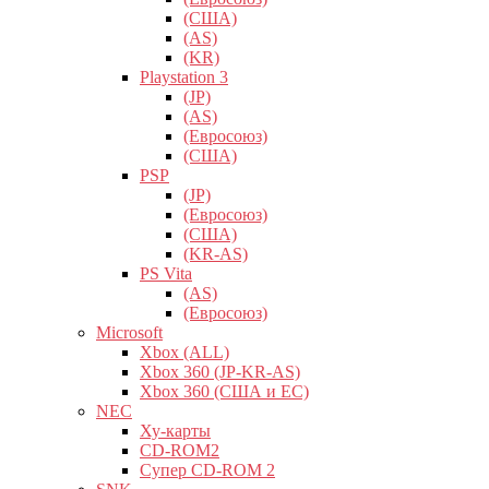
(США)
(AS)
(KR)
Playstation 3
(JP)
(AS)
(Евросоюз)
(США)
PSP
(JP)
(Евросоюз)
(США)
(KR-AS)
PS Vita
(AS)
(Евросоюз)
Microsoft
Xbox (ALL)
Xbox 360 (JP-KR-AS)
Xbox 360 (США и ЕС)
NEC
Ху-карты
CD-ROM2
Супер CD-ROM 2