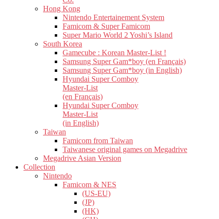
Hong Kong
Nintendo Entertainement System
Famicom & Super Famicom
Super Mario World 2 Yoshi’s Island
South Korea
Gamecube : Korean Master-List !
Samsung Super Gam*boy (en Français)
Samsung Super Gam*boy (in English)
Hyundai Super Comboy
Master-List
(en Français)
Hyundai Super Comboy
Master-List
(in English)
Taiwan
Famicom from Taiwan
Taiwanese original games on Megadrive
Megadrive Asian Version
Collection
Nintendo
Famicom & NES
(US-EU)
(JP)
(HK)