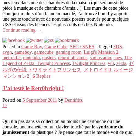
mes jeux dans une des chambres de la maison (qui sert aussi de
pièce à musique et de chambre d’amis…). Les murs de cette pièce
étant jusqu’alors d’un blanc immaculé, j’ai trouvé bon d’y apporter
une petite touche avec de nouveaux posters trouvés pour quelques
US$ et issus des licences les plus cools de chez Nintendo.
Continue reading
→
Posted in
Game Boy
,
Game Cube
,
SFC / SNES
|
Tagged
3DS
,
avgn
,
gameboy
,
gamecube
,
gaming room
,
Luigi's Mansion 2
,
metroid 2
,
nintendo
,
posters
,
return of samus
,
samus aran
,
snes
,
The
Legend of Zelda: Twilight Princess
,
Twilight Princess
,
wii
,
zelda
,
ゼ
ルダの伝説 トワイライトプリンセス
,
メトロイドII
,
ルイージ
マンション2
|
6
Replies
J’ai testé le Retr0bright !
Posted on
5 September 2011
by
Dentifritz
17
Qui n’a pas dans sa collection au moins une cartouche ou une
console, une manette ou un clavier, touché par
le syndrome du
jaunissement
du plastique ? Je pense que tout le monde voit de quoi