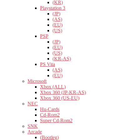
(KR)
Playstation 3
(JP)
(AS)
(EU)
(US)
PSP
(JP)
(EU)
(US)
(KR-AS)
PS Vita
(AS)
(EU)
Microsoft
Xbox (ALL)
Xbox 360 (JP-KR-AS)
Xbox 360 (US-EU)
NEC
Hu-Cards
Cd-Rom2
Super Cd-Rom2
SNK
Arcade
(Bootleg)