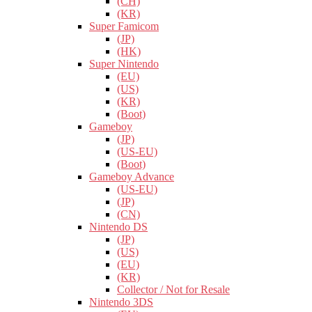
(CH)
(KR)
Super Famicom
(JP)
(HK)
Super Nintendo
(EU)
(US)
(KR)
(Boot)
Gameboy
(JP)
(US-EU)
(Boot)
Gameboy Advance
(US-EU)
(JP)
(CN)
Nintendo DS
(JP)
(US)
(EU)
(KR)
Collector / Not for Resale
Nintendo 3DS