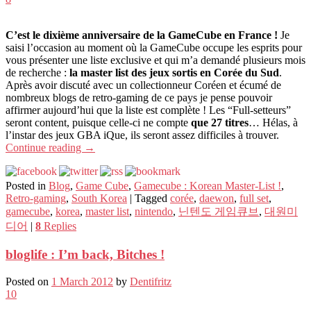
C’est le dixième anniversaire de la GameCube en France !
Je
saisi l’occasion au moment où la GameCube occupe les esprits pour
vous présenter une liste exclusive et qui m’a demandé plusieurs mois
de recherche :
la master list des jeux sortis en Corée du Sud
.
Après avoir discuté avec un collectionneur Coréen et écumé de
nombreux blogs de retro-gaming de ce pays je pense pouvoir
affirmer aujourd’hui que la liste est complète ! Les “Full-setteurs”
seront content, puisque celle-ci ne compte
que 27 titres
… Hélas, à
l’instar des jeux GBA iQue, ils seront assez difficiles à trouver.
Continue reading
→
Posted in
Blog
,
Game Cube
,
Gamecube : Korean Master-List !
,
Retro-gaming
,
South Korea
|
Tagged
corée
,
daewon
,
full set
,
gamecube
,
korea
,
master list
,
nintendo
,
닌텐도 게임큐브
,
대원미
디어
|
8
Replies
bloglife : I’m back, Bitches !
Posted on
1 March 2012
by
Dentifritz
10