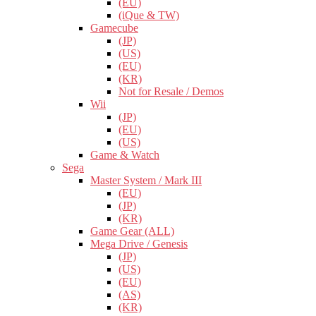
(EU)
(iQue & TW)
Gamecube
(JP)
(US)
(EU)
(KR)
Not for Resale / Demos
Wii
(JP)
(EU)
(US)
Game & Watch
Sega
Master System / Mark III
(EU)
(JP)
(KR)
Game Gear (ALL)
Mega Drive / Genesis
(JP)
(US)
(EU)
(AS)
(KR)