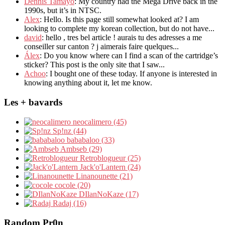
Dennis Tamayo
: My country had the Mega Drive back in the
1990s, but it’s in NTSC.
Alex
: Hello. Is this page still somewhat looked at? I am
looking to complete my korean collection, but do not have...
david
: hello , tres bel article ! aurais tu des adresses a me
conseiller sur canton ? j aimerais faire quelques...
Álex
: Do you know where can I find a scan of the cartridge’s
sticker? This post is the only site that I saw...
Achoo
: I bought one of these today. If anyone is interested in
knowing anything about it, let me know.
Les + bavards
neocalimero (45)
Sp!nz (44)
bababaloo (33)
Ambseb (29)
Retroblogueur (25)
Jack'o'Lantern (24)
Linanounette (21)
cocole (20)
DIlanNoKaze (17)
Radaj (16)
Random Pr0n