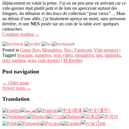
déplacement en valait la peine. J’ai eu un peu peur en arrivant car ce
vide-grenier était plutôt petit et de loin on apercevait surtout des
fringues, du débarras et des trucs de collection “pour vieux”… Mais
au détour d’une allée, j’ai finalement aperçu un stand, sans personne
derrière, et une
NES
posée sur un coin de la table avec quelques
cartouches.
Continue reading
→
Posted in
Game Boy
,
Megadrive
,
Nes / Famicom
,
Vide-greniers
|
Tagged
brocante
,
gameboy
,
jeux video
,
megadrive
,
nes
,
nintendo
,
retro gaming
,
sega
,
vide-grenier
|
15
Replies
Post navigation
←
Older posts
Newer posts
→
Translation