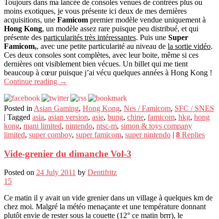
Toujours dans ma lancée de consoles venues de contrées plus ou
moins exotiques, je vous présente ici deux de mes dernières
acquisitions, une
Famicom
premier modèle vendue uniquement à
Hong Kong
, un modèle assez rare puisque peu distribué, et qui
présente des
particularités très intéressantes
. Puis une
Super
Famicom,
, avec une petite particularité au niveau de
la sortie vidéo
.
Ces deux consoles sont complètes, avec leur boite, même si ces
dernières ont visiblement bien vécues. Un billet qui me tient
beaucoup à cœur puisque j’ai vécu quelques années à Hong Kong !
Continue reading
→
Posted in
Asian Gaming
,
Hong Kong
,
Nes / Famicom
,
SFC / SNES
|
Tagged
asia
,
asian version
,
asie
,
bung
,
chine
,
famicom
,
hkg
,
hong
kong
,
mani limited
,
nintendo
,
ntsc-m
,
simon & toys company
limited
,
super comboy
,
super famicom
,
super nintendo
|
8
Replies
Vide-grenier du dimanche Vol-3
Posted on
24 July 2011
by
Dentifritz
15
Ce matin il y avait un vide grenier dans un village à quelques km de
chez moi. Malgré la météo menaçante et une température donnant
plutôt envie de rester sous la couette (12° ce matin brrr), le