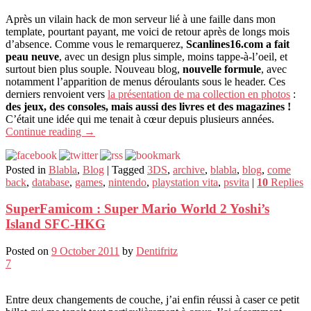
Après un vilain hack de mon serveur lié à une faille dans mon
template, pourtant payant, me voici de retour après de longs mois
d’absence. Comme vous le remarquerez,
Scanlines16.com a fait
peau neuve
, avec un design plus simple, moins tappe-à-l’oeil, et
surtout bien plus souple. Nouveau blog,
nouvelle formule
, avec
notamment l’apparition de menus déroulants sous le header. Ces
derniers renvoient vers
la présentation de ma collection en photos
:
des jeux, des consoles, mais aussi des livres et des magazines !
C’était une idée qui me tenait à cœur depuis plusieurs années.
Continue reading
→
Posted in
Blabla
,
Blog
|
Tagged
3DS
,
archive
,
blabla
,
blog
,
come
back
,
database
,
games
,
nintendo
,
playstation vita
,
psvita
|
10
Replies
SuperFamicom : Super Mario World 2 Yoshi’s
Island SFC-HKG
Posted on
9 October 2011
by
Dentifritz
7
Entre deux changements de couche, j’ai enfin réussi à caser ce petit