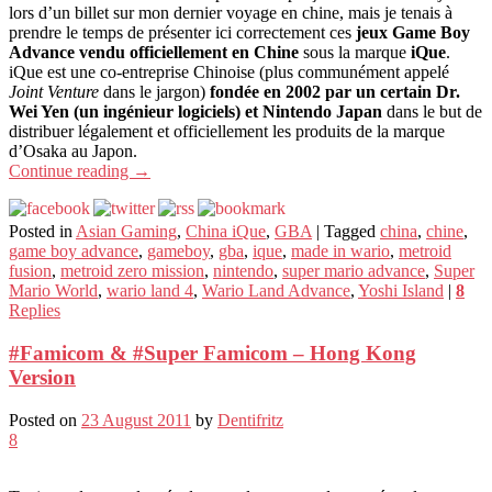
lors d’un billet sur mon dernier voyage en chine, mais je tenais à
prendre le temps de présenter ici correctement ces
jeux Game Boy
Advance vendu officiellement en Chine
sous la marque
iQue
.
iQue est une co-entreprise Chinoise (plus communément appelé
Joint Venture
dans le jargon)
fondée en 2002 par un certain Dr.
Wei Yen (un ingénieur logiciels) et Nintendo Japan
dans le but de
distribuer légalement et officiellement les produits de la marque
d’Osaka au Japon.
Continue reading
→
Posted in
Asian Gaming
,
China iQue
,
GBA
|
Tagged
china
,
chine
,
game boy advance
,
gameboy
,
gba
,
ique
,
made in wario
,
metroid
fusion
,
metroid zero mission
,
nintendo
,
super mario advance
,
Super
Mario World
,
wario land 4
,
Wario Land Advance
,
Yoshi Island
|
8
Replies
#Famicom & #Super Famicom – Hong Kong
Version
Posted on
23 August 2011
by
Dentifritz
8