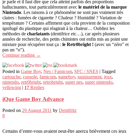
je parle et il faut dire que cela atteint parfois des proportions
hallucinantes, tout particulièrement avec
le matériel de la marque
Nintendo
. Les raisons à ce phénomène ne sont pas vraiment très
claires : fumées de cigarette ? Chaleur ? Humidité ? Variation de
température ? Certains affirment que cela provient de la composition
ignifugé du plastique qui réagirait à la chaleur… Oubliez les
méthodes de
charlatants
(dentifrice etc…), car après plusieurs
années de recherche, des petits chimistes ont enfin mis au point une
mixture pour récupérer tout ça :
le Retr0bright !
(avec un “zéro” et
pas un “o”).
Continue reading
→
Posted in
Game Boy
,
Nes / Famicom
,
SFC / SNES
|
Tagged
cartouche
,
console
,
famicom
,
gameboy
,
jaunissement
,
jeux
,
nintendo
,
retr0bright
,
retrobright
,
super nes
,
super nintendo
,
yellowing
|
17
Replies
iQue Game Boy Advance
Posted on
29 August 2011
by
Dentifritz
8
Certains d’entre-vous avaient peut-être aperçu brièvement ces jeux