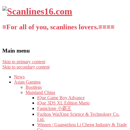
≡For all of you, scanlines lovers.≡≡≡≡
Main menu
Skip to primary content
Skip to secondary content
News
Asian Gaming
Bootlegs
Mainland China
iQue Game Boy Advance
iQue 3DS XL Edition Mario
Famiclone 小霸王
Fuzhou WaiXing Science & Technology Co.
Ltd.
Winsen / Guangzhou Li Cheng Industry & Trade
Co.