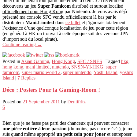
billet qui me tenait tout particulièrement à cœur. J’ai récemment
découverts un jeu
Super Famicom
distribué et surtout
localisé
officiellement pour Hong Kong
par Nintendo. Je vous avais déjà
présenté ma console SFC vendu officiellement là bas par le
distributeur
Mani-Limited
dans
ce billet
et j’ignorais totalement
l’existence d’une quelconque localisation de jeu pour cette région
(en général à HK on trouvait à cette époque soit des versions JPN
d’import soit du local pirate).
Continue reading
→
Posted in
Asian Gaming
,
Hong Kong
,
SFC / SNES
|
Tagged
hkg
,
hong kong
,
mani limited
,
nintendo
,
SNSN-YI-HKG
,
super
famicom
,
super mario world 2
,
super nintendo
,
Yoshi Island
,
yoshi's
Island
|
7
Replies
Déco : Posters Pour la Gaming-Room !
Posted on
21 September 2011
by
Dentifritz
6
Bien que je ne fasse pas parti des chanceux qui peuvent consacrer
une pièce entière à leur passion
(du moins, pas encore ^-^ ), je me
suis quand même approprié
un petit coin pour jouer
et entreposer