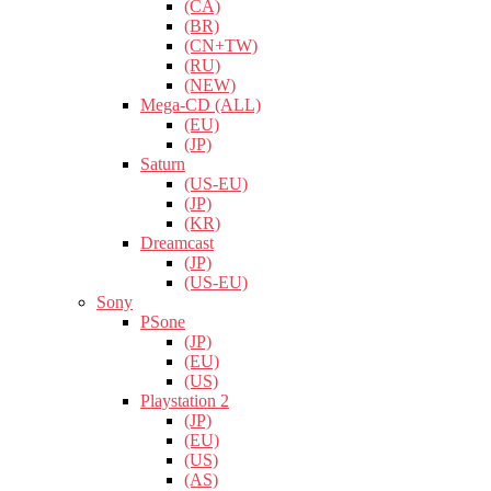
(CA)
(BR)
(CN+TW)
(RU)
(NEW)
Mega-CD (ALL)
(EU)
(JP)
Saturn
(US-EU)
(JP)
(KR)
Dreamcast
(JP)
(US-EU)
Sony
PSone
(JP)
(EU)
(US)
Playstation 2
(JP)
(EU)
(US)
(AS)