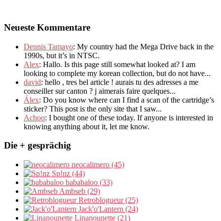
Neueste Kommentare
Dennis Tamayo
:
My country had the Mega Drive back in the
1990s
,
but it’s in NTSC
.
Alex
: Hallo.
Is this page still somewhat looked at
?
I am
looking to complete my korean collection
,
but do not have..
.
david
:
hello
,
tres bel article
!
aurais tu des adresses a me
conseiller sur canton
?
j aimerais faire quelques..
.
Álex
: Do you know where can I find a scan of the cartridge’s
sticker? This post is the only site that I saw...
Achoo
: I bought one of these today. If anyone is interested in
knowing anything about it, let me know.
Die + gesprächig
neocalimero (45)
Sp!nz (44)
bababaloo (33)
Ambseb (29)
Retroblogueur (25)
Jack'o'Lantern (24)
Linanounette (21)