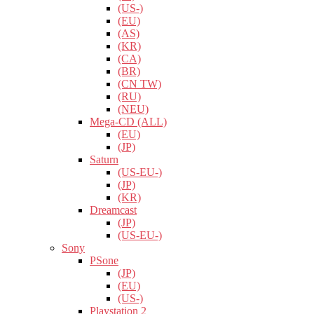
(US-)
(EU)
(AS)
(KR)
(CA)
(BR)
(CN TW)
(RU)
(NEU)
Mega-CD (ALL)
(EU)
(JP)
Saturn
(US-EU-)
(JP)
(KR)
Dreamcast
(JP)
(US-EU-)
Sony
PSone
(JP)
(EU)
(US-)
Playstation 2