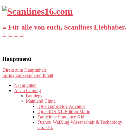
≡ Für alle von euch, Scanlines Liebhaber.
≡ ≡ ≡ ≡
Hauptmenü
Direkt zum Hauptinhalt
Spring zur sekunären Inhalt
Nachrichten
Asian Gaming
Bootlegs
Mainland China
iQue Game Boy Advance
iQue 3DS XL Edition Mario
Famiclone Sundance Kid
Fuzhou WaiXing Wissenschaft & Technology
Co. Ltd.