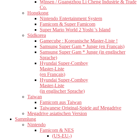
Winsen / Guangzhou Li Cheng Industrie & Trade
Co.
Hongkong
Nintendo Entertainment System
Famicom & Super Famicom
Super Mario World 2 Yoshi 's Island
Südkorea
Gamecube : Koreanische Master-Liste !
Samsung Super Gam * Junge (en Français)
Samsung Super Gam * Junge (in englischer
Sprache)
Hyundai Super-Comboy
Master-Liste
(en Français)
Hyundai Super-Comboy
Master-Liste
(in englischer Sprache)
Taiwan
Famicom aus Taiwan
Taiwanese Original-Spiele auf Megadrive
Megadrive asiatischen Version
Sammlung
Nintendo
Famicom & NES
(US-EU-)