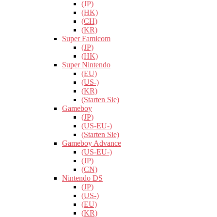
(JP)
(HK)
(CH)
(KR)
Super Famicom
(JP)
(HK)
Super Nintendo
(EU)
(US-)
(KR)
(Starten Sie)
Gameboy
(JP)
(US-EU-)
(Starten Sie)
Gameboy Advance
(US-EU-)
(JP)
(CN)
Nintendo DS
(JP)
(US-)
(EU)
(KR)