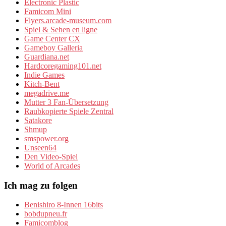
Electronic Plastic
Famicom Mini
Flyers.arcade-museum.com
Spiel & Sehen en ligne
Game Center CX
Gameboy Galleria
Guardiana.net
Hardcoregaming101.net
Indie Games
Kitch-Bent
megadrive.me
Mutter 3 Fan-Übersetzung
Raubkopierte Spiele Zentral
Satakore
Shmup
smspower.org
Unseen64
Den Video-Spiel
World of Arcades
Ich mag zu folgen
Benishiro 8-Innen 16bits
bobdupneu.fr
Famicomblog