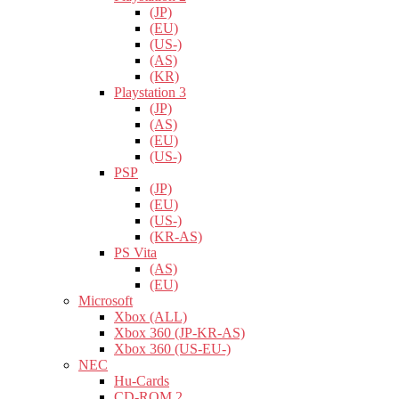
(JP)
(EU)
(US-)
(AS)
(KR)
Playstation 3
(JP)
(AS)
(EU)
(US-)
PSP
(JP)
(EU)
(US-)
(KR-AS)
PS Vita
(AS)
(EU)
Microsoft
Xbox (ALL)
Xbox 360 (JP-KR-AS)
Xbox 360 (US-EU-)
NEC
Hu-Cards
CD-ROM 2