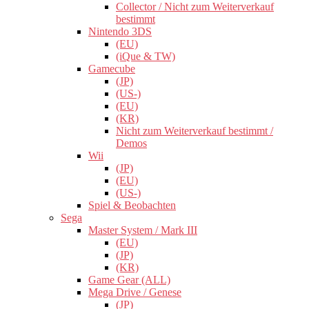
Collector / Nicht zum Weiterverkauf
bestimmt
Nintendo 3DS
(EU)
(iQue & TW)
Gamecube
(JP)
(US-)
(EU)
(KR)
Nicht zum Weiterverkauf bestimmt /
Demos
Wii
(JP)
(EU)
(US-)
Spiel & Beobachten
Sega
Master System / Mark III
(EU)
(JP)
(KR)
Game Gear (ALL)
Mega Drive / Genese
(JP)