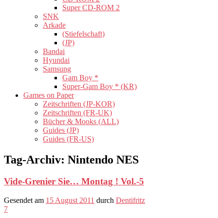
Super CD-ROM 2
SNK
Arkade
(Stiefelschaft)
(JP)
Bandai
Hyundai
Samsung
Gam Boy *
Super-Gam Boy * (KR)
Games on Paper
Zeitschriften (JP-KOR)
Zeitschriften (FR-UK)
Bücher & Mooks (ALL)
Guides (JP)
Guides (FR-US)
Tag-Archiv:
Nintendo NES
Vide-Grenier Sie… Montag ! Vol.-5
Gesendet am
15 August 2011
durch
Dentifritz
7