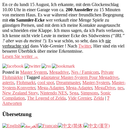
En ce du lundi 15 August, Ich erkannte, mit dem Glockenschlag
10.00 Uhr in einer Garage von ca.
200 Aussteller
zu 15 Minuten
von meinem Haus. Es war während einer freundlichen Begegnung
mit
ein Sammler-Ecke
wer verkauft eine Menge Spiele zu
günstigen Preisen, und mit dem ich meine Kontakte ausgetauscht
und schneiden eine Klappe. Ich muss sagen, da ich Paris verlassen,
Ich kenne nicht viele Leute in meiner Ecke des Südwestens
(“IRL”
? aber was du meinst ?)
. Es war schön, so sehr, dass ich
nie
verbrachte viel
dans Vide-Grenier ! Nach
Twitter
, Hier sind ein viel
besserer Überblick über meine Erkenntnisse.
Lesen Sie weiter
→
Posted in
Master System
,
Megadrive
,
Nes / Famicom
,
Private
Flohmärkte
|
Tagged
adaptateur Master-System Pour Megadrive
,
asterix
,
Flohmarkt
,
cool spot
,
Dreammaster
,
Master-System
,
Master-
System-Konverter
,
Mega-Adapter
,
Mega-Adapter
,
MegaDrive
,
nes
,
New Zealand Story
,
Nintendo NES
,
Sega
,
Simpsons
,
Sonic
Compilation
,
The Legend of Zelda
,
Vide Grenier
,
Zelda
|
7
Antworten
Übersetzung