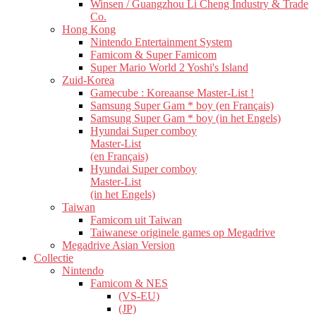
Winsen / Guangzhou Li Cheng Industry & Trade
Co.
Hong Kong
Nintendo Entertainment System
Famicom & Super Famicom
Super Mario World 2 Yoshi's Island
Zuid-Korea
Gamecube : Koreaanse Master-List !
Samsung Super Gam * boy (en Français)
Samsung Super Gam * boy (in het Engels)
Hyundai Super comboy
Master-List
(en Français)
Hyundai Super comboy
Master-List
(in het Engels)
Taiwan
Famicom uit Taiwan
Taiwanese originele games op Megadrive
Megadrive Asian Version
Collectie
Nintendo
Famicom & NES
(VS-EU)
(JP)