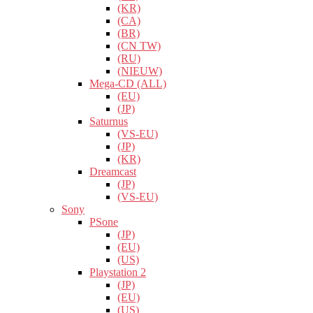
(KR)
(CA)
(BR)
(CN TW)
(RU)
(NIEUW)
Mega-CD (ALL)
(EU)
(JP)
Saturnus
(VS-EU)
(JP)
(KR)
Dreamcast
(JP)
(VS-EU)
Sony
PSone
(JP)
(EU)
(US)
Playstation 2
(JP)
(EU)
(US)