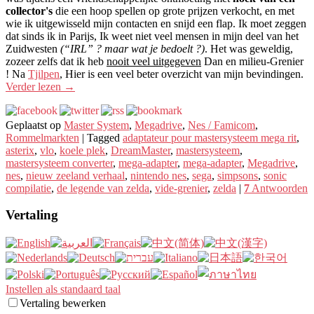
collector's
die een hoop spellen op grote prijzen verkocht, en met
wie ik uitgewisseld mijn contacten en snijd een flap. Ik moet zeggen
dat sinds ik in Parijs, Ik weet niet veel mensen in mijn deel van het
Zuidwesten
(“IRL” ? maar wat je bedoelt ?)
. Het was geweldig,
zozeer zelfs dat ik heb
nooit veel uitgegeven
Dan en milieu-Grenier
! Na
Tjilpen
, Hier is een veel beter overzicht van mijn bevindingen.
Verder lezen
→
Geplaatst op
Master System
,
Megadrive
,
Nes / Famicom
,
Rommelmarkten
|
Tagged
adaptateur pour mastersysteem mega rit
,
asterix
,
vlo
,
koele plek
,
DreamMaster
,
mastersysteem
,
mastersysteem converter
,
mega-adapter
,
mega-adapter
,
Megadrive
,
nes
,
nieuw zeeland verhaal
,
nintendo nes
,
sega
,
simpsons
,
sonic
compilatie
,
de legende van zelda
,
vide-grenier
,
zelda
|
7
Antwoorden
Vertaling
Instellen als standaard taal
Vertaling bewerken