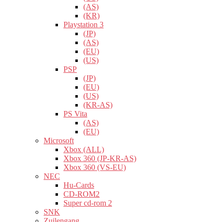
(AS)
(KR)
Playstation 3
(JP)
(AS)
(EU)
(US)
PSP
(JP)
(EU)
(US)
(KR-AS)
PS Vita
(AS)
(EU)
Microsoft
Xbox (ALL)
Xbox 360 (JP-KR-AS)
Xbox 360 (VS-EU)
NEC
Hu-Cards
CD-ROM2
Super cd-rom 2
SNK
Zuilengang