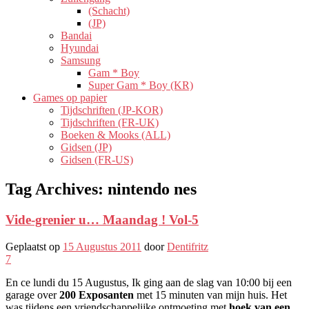
(Schacht)
(JP)
Bandai
Hyundai
Samsung
Gam * Boy
Super Gam * Boy (KR)
Games op papier
Tijdschriften (JP-KOR)
Tijdschriften (FR-UK)
Boeken & Mooks (ALL)
Gidsen (JP)
Gidsen (FR-US)
Tag Archives:
nintendo nes
Vide-grenier u… Maandag ! Vol-5
Geplaatst op
15 Augustus 2011
door
Dentifritz
7
En ce lundi du 15 Augustus, Ik ging aan de slag van 10:00 bij een
garage over
200 Exposanten
met 15 minuten van mijn huis. Het
was tijdens een vriendschappelijke ontmoeting met
hoek van een