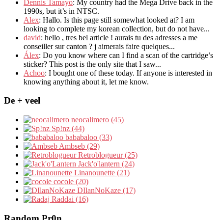
Dennis Tamayo
:
My country had the Mega Drive back in the
1990s
,
but it’s in NTSC
.
Alex
: Hallo.
Is this page still somewhat looked at
?
I am
looking to complete my korean collection
,
but do not have..
.
david
:
hello
,
tres bel article
!
aurais tu des adresses a me
conseiller sur canton
?
j aimerais faire quelques..
.
Álex
: Do you know where can I find a scan of the cartridge’s
sticker? This post is the only site that I saw...
Achoo
: I bought one of these today. If anyone is interested in
knowing anything about it, let me know.
De + veel
neocalimero (45)
Sp!nz (44)
bababaloo (33)
Ambseb (29)
Retroblogueur (25)
Jack'o'lantern (24)
Linanounette (21)
cocole (20)
DIlanNoKaze (17)
Raddai (16)
Random Pr0n