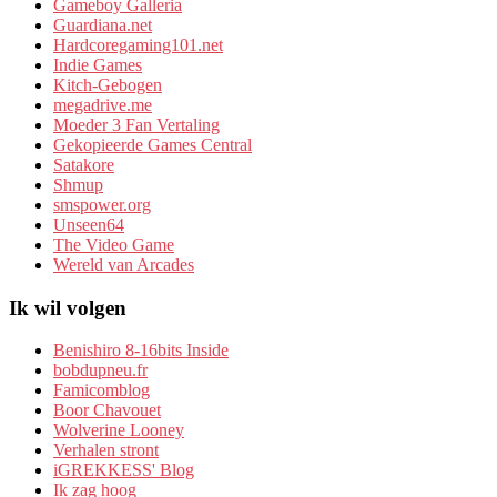
Gameboy Galleria
Guardiana.net
Hardcoregaming101.net
Indie Games
Kitch-Gebogen
megadrive.me
Moeder 3 Fan Vertaling
Gekopieerde Games Central
Satakore
Shmup
smspower.org
Unseen64
The Video Game
Wereld van Arcades
Ik wil volgen
Benishiro 8-16bits Inside
bobdupneu.fr
Famicomblog
Boor Chavouet
Wolverine Looney
Verhalen stront
iGREKKESS' Blog
Ik zag hoog