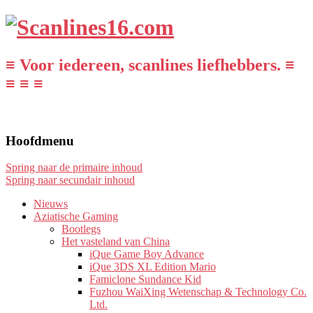
≡ Voor iedereen, scanlines liefhebbers. ≡
≡ ≡ ≡
Hoofdmenu
Spring naar de primaire inhoud
Spring naar secundair inhoud
Nieuws
Aziatische Gaming
Bootlegs
Het vasteland van China
iQue Game Boy Advance
iQue 3DS XL Edition Mario
Famiclone Sundance Kid
Fuzhou WaiXing Wetenschap & Technology Co.
Ltd.