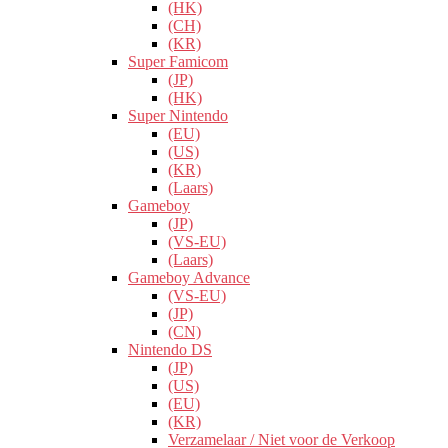
(HK)
(CH)
(KR)
Super Famicom
(JP)
(HK)
Super Nintendo
(EU)
(US)
(KR)
(Laars)
Gameboy
(JP)
(VS-EU)
(Laars)
Gameboy Advance
(VS-EU)
(JP)
(CN)
Nintendo DS
(JP)
(US)
(EU)
(KR)
Verzamelaar / Niet voor de Verkoop