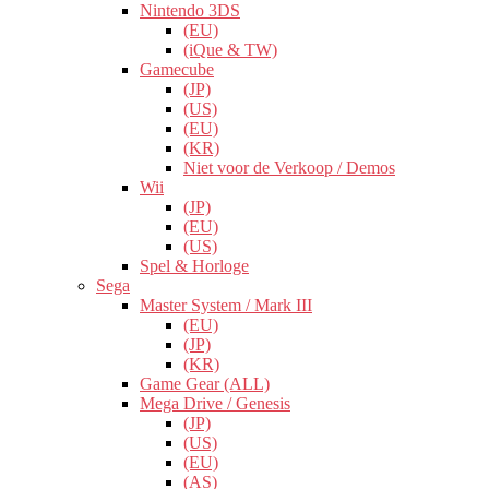
Nintendo 3DS
(EU)
(iQue & TW)
Gamecube
(JP)
(US)
(EU)
(KR)
Niet voor de Verkoop / Demos
Wii
(JP)
(EU)
(US)
Spel & Horloge
Sega
Master System / Mark III
(EU)
(JP)
(KR)
Game Gear (ALL)
Mega Drive / Genesis
(JP)
(US)
(EU)
(AS)