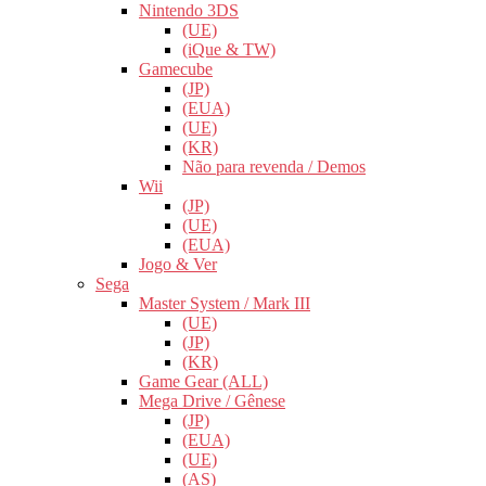
Nintendo 3DS
(UE)
(iQue & TW)
Gamecube
(JP)
(EUA)
(UE)
(KR)
Não para revenda / Demos
Wii
(JP)
(UE)
(EUA)
Jogo & Ver
Sega
Master System / Mark III
(UE)
(JP)
(KR)
Game Gear (ALL)
Mega Drive / Gênese
(JP)
(EUA)
(UE)
(AS)