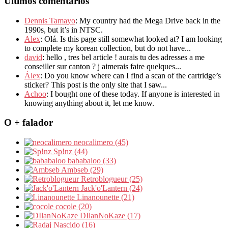
Últimos comentários
Dennis Tamayo
: My country had the Mega Drive back in the
1990s, but it’s in NTSC.
Alex
: Olá. Is this page still somewhat looked at? I am looking
to complete my korean collection, but do not have...
david
: hello , tres bel article ! aurais tu des adresses a me
conseiller sur canton ? j aimerais faire quelques...
Álex
: Do you know where can I find a scan of the cartridge’s
sticker? This post is the only site that I saw...
Achoo
: I bought one of these today. If anyone is interested in
knowing anything about it, let me know.
O + falador
neocalimero (45)
Sp!nz (44)
bababaloo (33)
Ambseb (29)
Retroblogueur (25)
Jack'o'Lantern (24)
Linanounette (21)
cocole (20)
DIlanNoKaze (17)
Nascido (16)