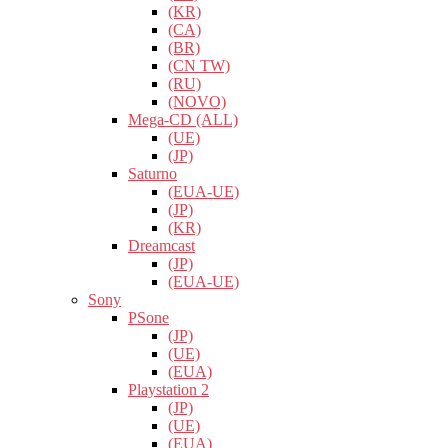
(KR)
(CA)
(BR)
(CN TW)
(RU)
(NOVO)
Mega-CD (ALL)
(UE)
(JP)
Saturno
(EUA-UE)
(JP)
(KR)
Dreamcast
(JP)
(EUA-UE)
Sony
PSone
(JP)
(UE)
(EUA)
Playstation 2
(JP)
(UE)
(EUA)