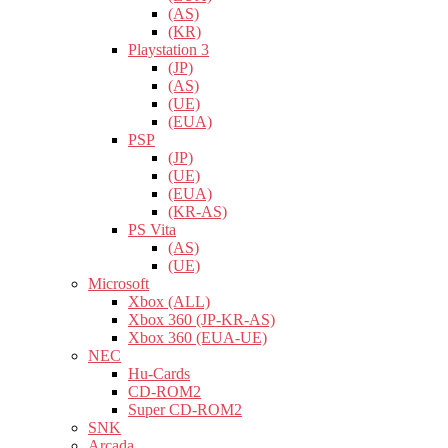
(AS)
(KR)
Playstation 3
(JP)
(AS)
(UE)
(EUA)
PSP
(JP)
(UE)
(EUA)
(KR-AS)
PS Vita
(AS)
(UE)
Microsoft
Xbox (ALL)
Xbox 360 (JP-KR-AS)
Xbox 360 (EUA-UE)
NEC
Hu-Cards
CD-ROM2
Super CD-ROM2
SNK
Arcada