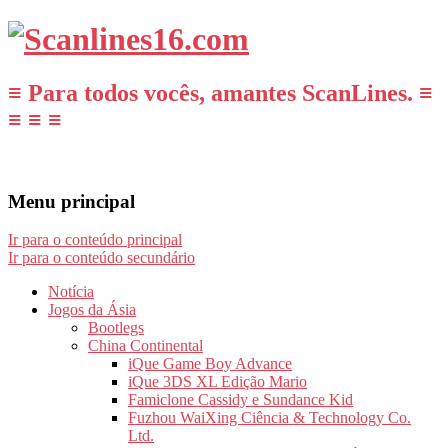
≡ Para todos vocês, amantes ScanLines. ≡
≡ ≡ ≡
Menu principal
Ir para o conteúdo principal
Ir para o conteúdo secundário
Notícia
Jogos da Ásia
Bootlegs
China Continental
iQue Game Boy Advance
iQue 3DS XL Edição Mario
Famiclone Cassidy e Sundance Kid
Fuzhou WaiXing Ciência & Technology Co.
Ltd.