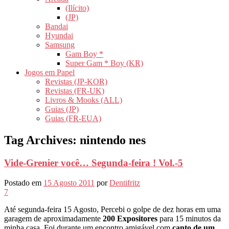
(Ilícito)
(JP)
Bandai
Hyundai
Samsung
Gam Boy *
Super Gam * Boy (KR)
Jogos em Papel
Revistas (JP-KOR)
Revistas (FR-UK)
Livros & Mooks (ALL)
Guias (JP)
Guias (FR-EUA)
Tag Archives:
nintendo nes
Vide-Grenier você… Segunda-feira ! Vol.-5
Postado em
15 Agosto 2011
por
Dentifritz
7
Até segunda-feira 15 Agosto, Percebi o golpe de dez horas em uma
garagem de aproximadamente
200 Expositores
para 15 minutos da
minha casa. Foi durante um encontro amigável com
canto de um