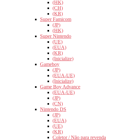
(HK)
(CH)
(KR)
Super Famicom
(JP)
(HK)
Super Nintendo
(UE)
(EUA)
(KR)
(Inicialize)
Gameboy
(JP)
(EUA-UE)
(Inicialize)
Game Boy Advance
(EUA-UE)
(JP)
(CN)
Nintendo DS
(JP)
(EUA)
(UE)
(KR)
Coletor / Não para revenda