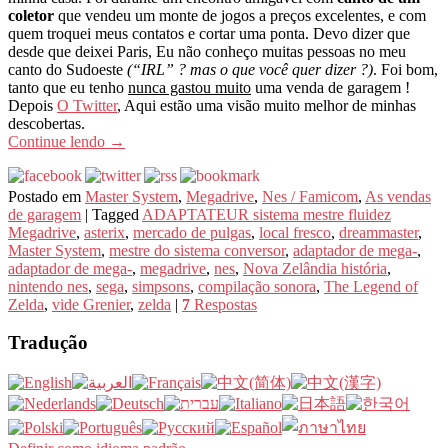
coletor
que vendeu um monte de jogos a preços excelentes, e com
quem troquei meus contatos e cortar uma ponta. Devo dizer que
desde que deixei Paris, Eu não conheço muitas pessoas no meu
canto do Sudoeste
(“IRL” ? mas o que você quer dizer ?)
. Foi bom,
tanto que eu tenho
nunca gastou muito
uma venda de garagem !
Depois
O Twitter
, Aqui estão uma visão muito melhor de minhas
descobertas.
Continue lendo
→
Postado em
Master System
,
Megadrive
,
Nes / Famicom
,
As vendas
de garagem
|
Tagged
ADAPTATEUR sistema mestre fluidez
Megadrive
,
asterix
,
mercado de pulgas
,
local fresco
,
dreammaster
,
Master System
,
mestre do sistema conversor
,
adaptador de mega-
,
adaptador de mega-
,
megadrive
,
nes
,
Nova Zelândia história
,
nintendo nes
,
sega
,
simpsons
,
compilação sonora
,
The Legend of
Zelda
,
vide Grenier
,
zelda
|
7
Respostas
Tradução