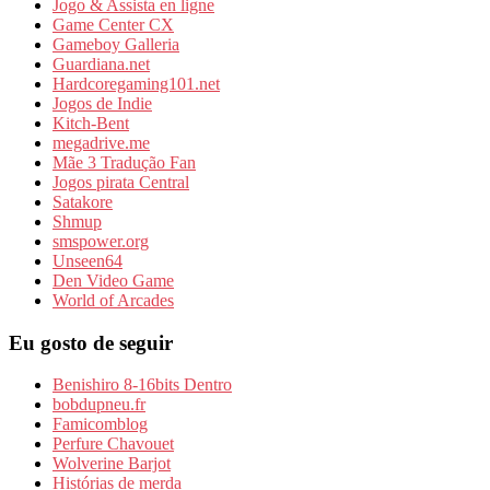
Jogo & Assista en ligne
Game Center CX
Gameboy Galleria
Guardiana.net
Hardcoregaming101.net
Jogos de Indie
Kitch-Bent
megadrive.me
Mãe 3 Tradução Fan
Jogos pirata Central
Satakore
Shmup
smspower.org
Unseen64
Den Video Game
World of Arcades
Eu gosto de seguir
Benishiro 8-16bits Dentro
bobdupneu.fr
Famicomblog
Perfure Chavouet
Wolverine Barjot
Histórias de merda