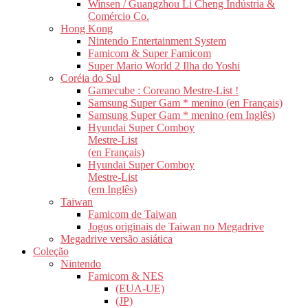
Winsen / Guangzhou Li Cheng Indústria &
Comércio Co.
Hong Kong
Nintendo Entertainment System
Famicom & Super Famicom
Super Mario World 2 Ilha do Yoshi
Coréia do Sul
Gamecube : Coreano Mestre-List !
Samsung Super Gam * menino (en Français)
Samsung Super Gam * menino (em Inglês)
Hyundai Super Comboy
Mestre-List
(en Français)
Hyundai Super Comboy
Mestre-List
(em Inglês)
Taiwan
Famicom de Taiwan
Jogos originais de Taiwan no Megadrive
Megadrive versão asiática
Coleção
Nintendo
Famicom & NES
(EUA-UE)
(JP)