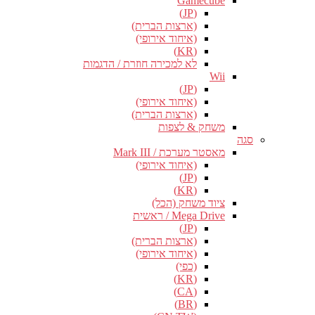
Gamecube
(JP)
(ארצות הברית)
(איחוד אירופי)
(KR)
לא למכירה חוזרת / הדגמות
Wii
(JP)
(איחוד אירופי)
(ארצות הברית)
משחק & לצפות
סגה
מאסטר מערכת / Mark III
(איחוד אירופי)
(JP)
(KR)
ציוד משחק (הכל)
Mega Drive / ראשית
(JP)
(ארצות הברית)
(איחוד אירופי)
(כפי)
(KR)
(CA)
(BR)