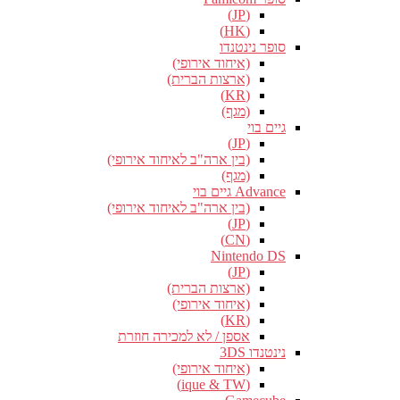
(JP)
(HK)
סופר נינטנדו
(איחוד אירופי)
(ארצות הברית)
(KR)
(מגף)
גיים בוי
(JP)
(בין ארה"ב לאיחוד אירופי)
(מגף)
Advance גיים בוי
(בין ארה"ב לאיחוד אירופי)
(JP)
(CN)
Nintendo DS
(JP)
(ארצות הברית)
(איחוד אירופי)
(KR)
אספן / לא למכירה חוזרת
נינטנדו 3DS
(איחוד אירופי)
(ique & TW)