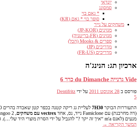
יונדאי
סמסונג
* גאם בוי
סופר בוי * גאם (KR)
משחקים על נייר
מגזינים (JP-KOR)
מגזינים (FR-בריטניה)
ספרים & Mooks (הכל)
מדריכים (JP)
מדריכים (FR-US)
ארכיון תג:
הנינג'ה
Vide גרנייה du Dimanche כרך 6
פורסם ב
28 אוגוסט 2011
על ידי
Dentifritz
5
התעוררות הבוקר
7H30
לעליית גג ריקה קטנה בכפר קטן שאבדה בהרים 10 דקות מהבית שלי. עם רק
(דה מחרבנת) עם Famiclone נייד, נס, אחד
vectrex עם משחקים
, 2 DMG, DBZ Dingoo ומלא בפסלונים, אבל כששאלתי אותו כמה פרסים,
מנעים (לאנס m'a “
איך זה יקר
?” להגביל על ידי הסרת מוצרי היד שלי…).
המשך הקריאה
→