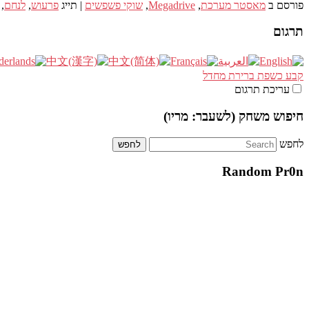
פורסם ב
מאסטר מערכת
,
Megadrive
,
שוקי פשפשים
|
תייג
פרעוש
,
לנחם
,
תרגום
קבע כשפת ברירת מחדל
עריכת תרגום
חיפוש משחק (לשעבר: מריו)
לחפש
Random Pr0n