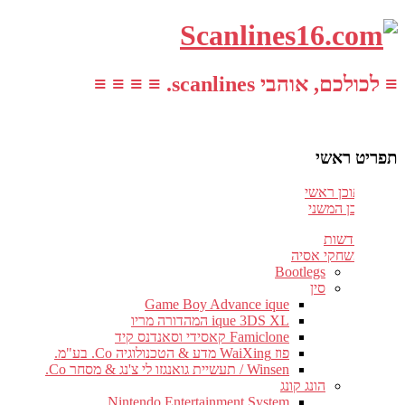
≡ לכולכם, אוהבי scanlines. ≡ ≡ ≡ ≡
תפריט ראשי
עבור לתוכן ראשי
דלג לתוכן המשני
חדשות
משחקי אסיה
Bootlegs
סין
Game Boy Advance ique
ique 3DS XL המהדורה מריו
Famiclone קאסידי וסאנדנס קיד
פוז WaiXing מדע & הטכנולוגיה Co. בע"מ.
Winsen / תעשיית גואנגזו לי צ'נג & מסחר Co.
הונג קונג
Nintendo Entertainment System