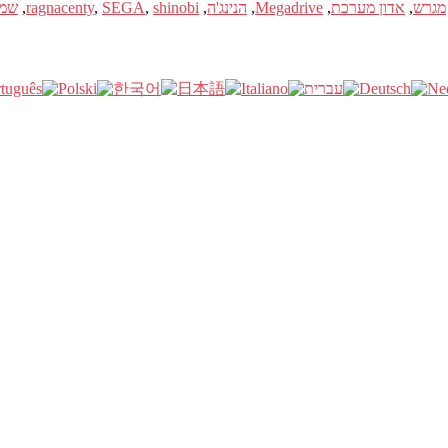
מגרש
,
אדון מערכת
,
Megadrive
,
הנינג'ה
,
shinobi
,
SEGA
,
ragnacenty
,
שמ