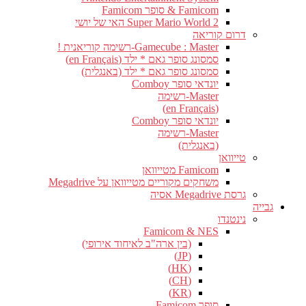
Famicom & סופר Famicom
Super Mario World 2 האי של יושי
דרום קוריאה
Gamecube : Master-רשימה קוריאנית !
סמסונג סופר גאם * ילד (en Français)
סמסונג סופר גאם * ילד (באנגלית)
יונדאי סופר Comboy
Master-רשימה
(en Français)
יונדאי סופר Comboy
Master-רשימה
(באנגלית)
טייוואן
Famicom מטייוואן
משחקים מקוריים מטייוואן על Megadrive
גרסת Megadrive אסיה
גבייה
נינטנדו
Famicom & NES
(בין ארה"ב לאיחוד אירופי)
(JP)
(HK)
(CH)
(KR)
סופר Famicom