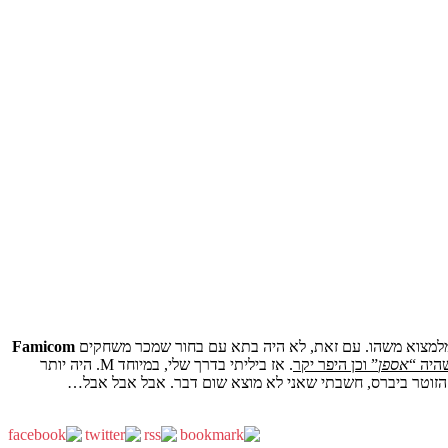
 מלמצוא משהו. עם זאת, לא היה בתא עם בחור שמכר משחקים
Famicom
היה “
אספן
” וכן היפר יקר
. אז ביליתי בדרך שלי, במיוחד M. היה יותר
 הזוטר ביברס, חשבתי שאני לא מוצא שום דבר. אבל אבל אבל…