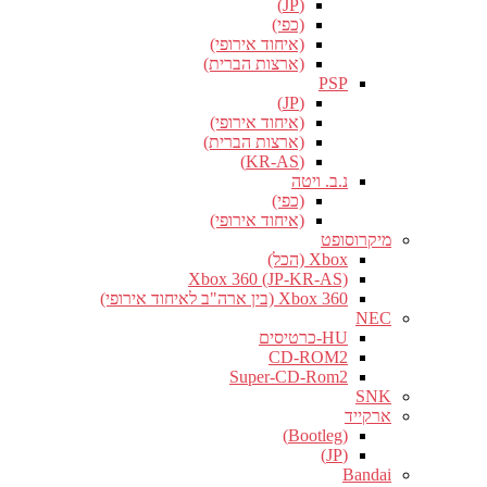
(JP)
(כפי)
(איחוד אירופי)
(ארצות הברית)
PSP
(JP)
(איחוד אירופי)
(ארצות הברית)
(KR-AS)
נ.ב. ויטה
(כפי)
(איחוד אירופי)
מיקרוסופט
Xbox (הכל)
Xbox 360 (JP-KR-AS)
Xbox 360 (בין ארה"ב לאיחוד אירופי)
NEC
HU-כרטיסים
CD-ROM2
Super-CD-Rom2
SNK
ארקייד
(Bootleg)
(JP)
Bandai