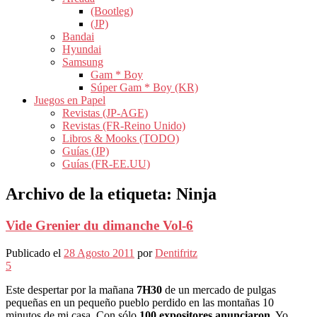
(Bootleg)
(JP)
Bandai
Hyundai
Samsung
Gam * Boy
Súper Gam * Boy (KR)
Juegos en Papel
Revistas (JP-AGE)
Revistas (FR-Reino Unido)
Libros & Mooks (TODO)
Guías (JP)
Guías (FR-EE.UU)
Archivo de la etiqueta:
Ninja
Vide Grenier du dimanche Vol-6
Publicado el
28 Agosto 2011
por
Dentifritz
5
Este despertar por la mañana
7H30
de un mercado de pulgas
pequeñas en un pequeño pueblo perdido en las montañas 10
minutos de mi casa. Con sólo
100 expositores anunciaron
, Yo