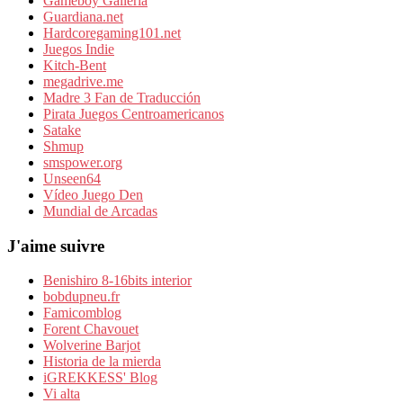
Gameboy Galleria
Guardiana.net
Hardcoregaming101.net
Juegos Indie
Kitch-Bent
megadrive.me
Madre 3 Fan de Traducción
Pirata Juegos Centroamericanos
Satake
Shmup
smspower.org
Unseen64
Vídeo Juego Den
Mundial de Arcadas
J'aime suivre
Benishiro 8-16bits interior
bobdupneu.fr
Famicomblog
Forent Chavouet
Wolverine Barjot
Historia de la mierda
iGREKKESS' Blog
Vi alta