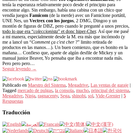
tenía la esperanza relativamente poco desde el principio para
encontrar algo. Sin embargo, había una cabina con un chico que
vendía juegos
Famicom
(de la merde) avec un Famiclone portátil,
UNE Nes, un
Vectrex con los juegos
, 2 DMG, Dingoo y un
montón de figuras de DBZ, pero cuando le pregunté a unos precios,
todo lo que era “
coleccionista
” et donc hiper-Cher
. Así que me pasé
a mi manera, especialmente desde la M. era más que incómodo (y
me a lancé un “
Comment ça c'est cher
?” limito retirada de
productos en las manos…). Un buen comienzo, que es bonito en la
mañana… Confieso que, aparte de algún desfile de Mickey y un
manual junior Beaver, Yo pensaba que iba a encontrar nada más.
Pero pero pero…
Seguir leyendo
→
Publicado en
Maestro del Sistema
,
Megadrive
,
Las ventas de garaje
|
Tagged
mercado de pulgas
,
la consola
,
mucho
,
principal del sistema
,
Megadrive
,
Ninja
,
ragnacenty
,
Sega
,
shinobi
,
sol
,
Vide-Grenier
|
5
Respuestas
Traducción