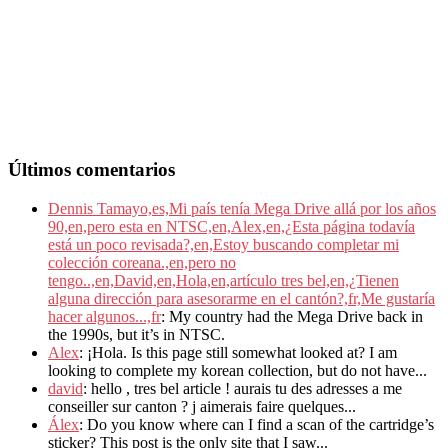
Últimos comentarios
Dennis Tamayo,es,Mi país tenía Mega Drive allá por los años
90,en,pero esta en NTSC,en,Alex,en,¿Esta página todavía
está un poco revisada?,en,Estoy buscando completar mi
colección coreana.,en,pero no
tengo..,en,David,en,Hola,en,artículo tres bel,en,¿Tienen
alguna dirección para asesorarme en el cantón?,fr,Me gustaría
hacer algunos...,fr
: My country had the Mega Drive back in
the 1990s, but it’s in NTSC.
Alex
: ¡Hola. Is this page still somewhat looked at? I am
looking to complete my korean collection, but do not have...
david
: hello , tres bel article ! aurais tu des adresses a me
conseiller sur canton ? j aimerais faire quelques...
Álex
: Do you know where can I find a scan of the cartridge’s
sticker? This post is the only site that I saw...