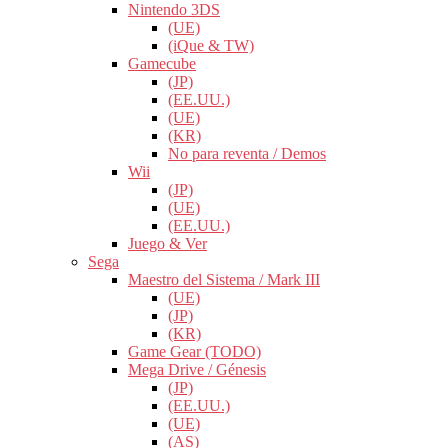
Nintendo 3DS
(UE)
(iQue & TW)
Gamecube
(JP)
(EE.UU.)
(UE)
(KR)
No para reventa / Demos
Wii
(JP)
(UE)
(EE.UU.)
Juego & Ver
Sega
Maestro del Sistema / Mark III
(UE)
(JP)
(KR)
Game Gear (TODO)
Mega Drive / Génesis
(JP)
(EE.UU.)
(UE)
(AS)