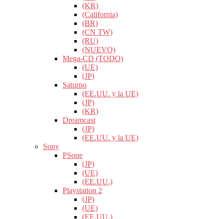
(KR)
(California)
(BR)
(CN TW)
(RU)
(NUEVO)
Mega-CD (TODO)
(UE)
(JP)
Saturno
(EE.UU. y la UE)
(JP)
(KR)
Dreamcast
(JP)
(EE.UU. y la UE)
Sony
PSone
(JP)
(UE)
(EE.UU.)
Playstation 2
(JP)
(UE)
(EE.UU.)