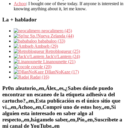
Achoo
: I bought one of these today. If anyone is interested in
knowing anything about it, let me know.
La + hablador
neocalimero (45)
Sp.!Nueva Zelanda (44)
bababaloo (33)
Ambseb (29)
Retroblogueur (25)
Jack'o'Lantern (24)
Linanounette (21)
cocole (20)
DIlanNoKaze (17)
Radaj (16)
Pr0n aleatorio,,en,Álex,,es,¿Sabes dónde puedo
encontrar un escaneo de la etiqueta adhesiva del
cartucho?,,en,Esta publicación es el único sitio que
vi.,,en,Achoo,,en,Compré uno de estos hoy,,en,Si
alguien esta interesado en saber algo al
respecto,,en,hágamelo saber,,en,Pío,,en,Suscríbete a
mi canal de YouTube,,en