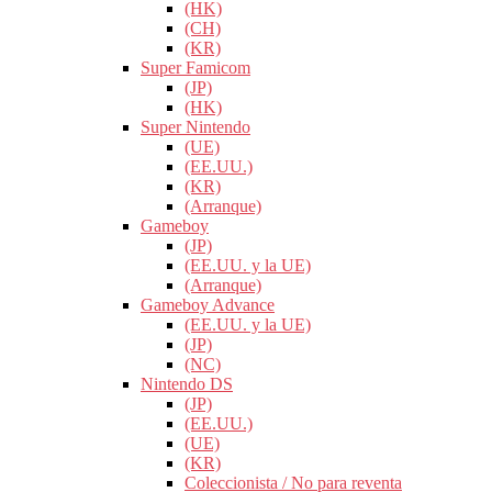
(HK)
(CH)
(KR)
Super Famicom
(JP)
(HK)
Super Nintendo
(UE)
(EE.UU.)
(KR)
(Arranque)
Gameboy
(JP)
(EE.UU. y la UE)
(Arranque)
Gameboy Advance
(EE.UU. y la UE)
(JP)
(NC)
Nintendo DS
(JP)
(EE.UU.)
(UE)
(KR)
Coleccionista / No para reventa