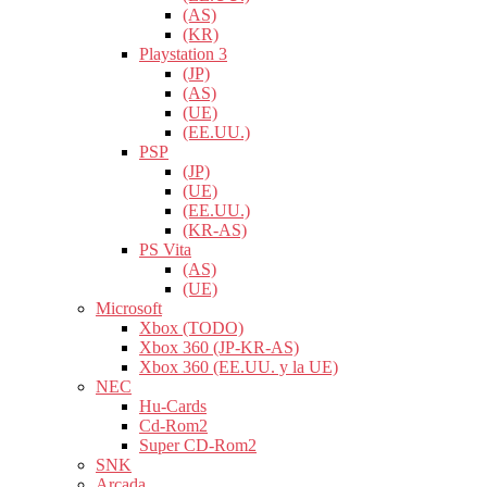
(AS)
(KR)
Playstation 3
(JP)
(AS)
(UE)
(EE.UU.)
PSP
(JP)
(UE)
(EE.UU.)
(KR-AS)
PS Vita
(AS)
(UE)
Microsoft
Xbox (TODO)
Xbox 360 (JP-KR-AS)
Xbox 360 (EE.UU. y la UE)
NEC
Hu-Cards
Cd-Rom2
Super CD-Rom2
SNK
Arcada