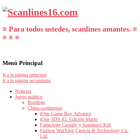
≡ Para todos ustedes, scanlines amantes. ≡
≡ ≡ ≡
Menú Principal
Ir a la página principal
Ir a la página secundaria
Noticias
Juego asiático
Bootlegs
China continental
iQue Game Boy Advance
iQue 3DS XL Edición Mario
Famiclone Cassidy y Sundance Kid
Fuzhou WaiXing Ciencia & Technology Co.
Ltd.