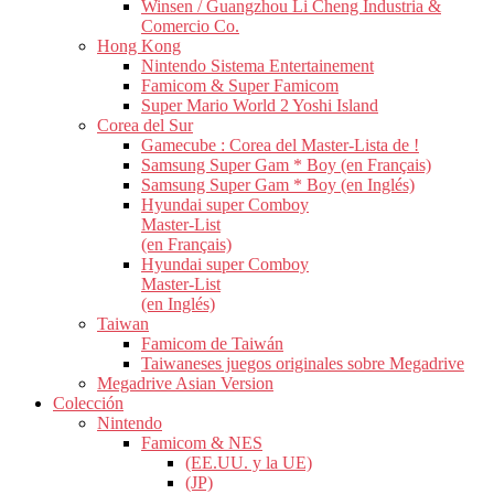
Winsen / Guangzhou Li Cheng Industria &
Comercio Co.
Hong Kong
Nintendo Sistema Entertainement
Famicom & Super Famicom
Super Mario World 2 Yoshi Island
Corea del Sur
Gamecube : Corea del Master-Lista de !
Samsung Super Gam * Boy (en Français)
Samsung Super Gam * Boy (en Inglés)
Hyundai super Comboy
Master-List
(en Français)
Hyundai super Comboy
Master-List
(en Inglés)
Taiwan
Famicom de Taiwán
Taiwaneses juegos originales sobre Megadrive
Megadrive Asian Version
Colección
Nintendo
Famicom & NES
(EE.UU. y la UE)
(JP)