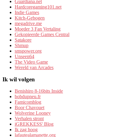
Guardiana.net
Hardcoregaming101.net
Indie Games
Kitch-Gebogen
megadrive.me
Moeder 3 Fan Vertaling
Gekopieerde Games Central
Satakore
Shmup
smspower.org
Unseen64
The Video Game
Wereld van Arcades
Ik wil volgen
Benishiro 8-16bits Inside
bobdupneu.fr
Famicomblog
Boor Chavouet
Wolverine Looney
Verhalen stront
iGREKKESS' Blog
Ik zag hoog
lafautealamanette.org