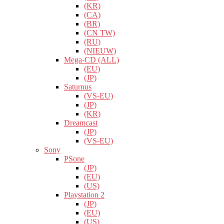
(KR)
(CA)
(BR)
(CN TW)
(RU)
(NIEUW)
Mega-CD (ALL)
(EU)
(JP)
Saturnus
(VS-EU)
(JP)
(KR)
Dreamcast
(JP)
(VS-EU)
Sony
PSone
(JP)
(EU)
(US)
Playstation 2
(JP)
(EU)
(US)