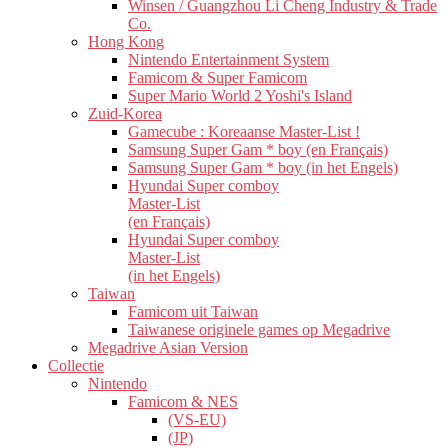
Winsen / Guangzhou Li Cheng Industry & Trade
Co.
Hong Kong
Nintendo Entertainment System
Famicom & Super Famicom
Super Mario World 2 Yoshi's Island
Zuid-Korea
Gamecube : Koreaanse Master-List !
Samsung Super Gam * boy (en Français)
Samsung Super Gam * boy (in het Engels)
Hyundai Super comboy
Master-List
(en Français)
Hyundai Super comboy
Master-List
(in het Engels)
Taiwan
Famicom uit Taiwan
Taiwanese originele games op Megadrive
Megadrive Asian Version
Collectie
Nintendo
Famicom & NES
(VS-EU)
(JP)