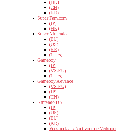
(HK)
(CH)
(KR)
Super Famicom
(JP)
(HK)
Super Nintendo
(EU)
(US)
(KR)
(Laars)
Gameboy
(JP)
(VS-EU)
(Laars)
Gameboy Advance
(VS-EU)
(JP)
(CN)
Nintendo DS
(JP)
(US)
(EU)
(KR)
Verzamelaar / Niet voor de Verkoop