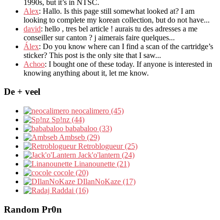
1990s
,
but it’s in NTSC
.
Alex
: Hallo.
Is this page still somewhat looked at
?
I am
looking to complete my korean collection
,
but do not have..
.
david
:
hello
,
tres bel article
!
aurais tu des adresses a me
conseiller sur canton
?
j aimerais faire quelques..
.
Álex
: Do you know where can I find a scan of the cartridge’s
sticker? This post is the only site that I saw...
Achoo
: I bought one of these today. If anyone is interested in
knowing anything about it, let me know.
De + veel
neocalimero (45)
Sp!nz (44)
bababaloo (33)
Ambseb (29)
Retroblogueur (25)
Jack'o'lantern (24)
Linanounette (21)
cocole (20)
DIlanNoKaze (17)
Raddai (16)
Random Pr0n