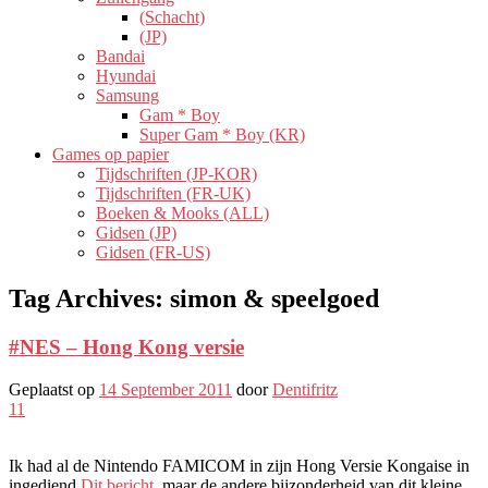
(Schacht)
(JP)
Bandai
Hyundai
Samsung
Gam * Boy
Super Gam * Boy (KR)
Games op papier
Tijdschriften (JP-KOR)
Tijdschriften (FR-UK)
Boeken & Mooks (ALL)
Gidsen (JP)
Gidsen (FR-US)
Tag Archives:
simon & speelgoed
#NES – Hong Kong versie
Geplaatst op
14 September 2011
door
Dentifritz
11
Ik had al de Nintendo FAMICOM in zijn Hong Versie Kongaise in
ingediend
Dit bericht,
maar de andere bijzonderheid van dit kleine