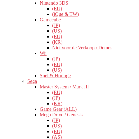
Nintendo 3DS
(EU)
(iQue & TW)
Gamecube
(JP)
(US)
(EU)
(KR)
Niet voor de Verkoop / Demos
Wii
(JP)
(EU)
(US)
Spel & Horloge
Sega
Master System / Mark III
(EU)
(JP)
(KR)
Game Gear (ALL)
Mega Drive / Genesis
(JP)
(US)
(EU)
(AS)