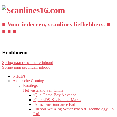
≡ Voor iedereen, scanlines liefhebbers. ≡
≡ ≡ ≡
Hoofdmenu
Spring naar de primaire inhoud
Spring naar secundair inhoud
Nieuws
Aziatische Gaming
Bootlegs
Het vasteland van China
iQue Game Boy Advance
iQue 3DS XL Edition Mario
Famiclone Sundance Kid
Fuzhou WaiXing Wetenschap & Technology Co.
Ltd.