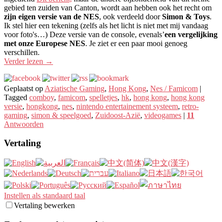
gebied ten zuiden van Canton, wordt aan hebben ook het recht om
zijn eigen versie van de NES
, ook verdeeld door
Simon & Toys
.
Ik stel hier een tekening (zelfs als het licht is niet met mij vandaag
voor foto's…) Deze versie van de console, evenals’
een vergelijking
met onze Europese NES
. Je ziet er een paar mooi genoeg
verschillen.
Verder lezen
→
Geplaatst op
Aziatische Gaming
,
Hong Kong
,
Nes / Famicom
|
Tagged
comboy
,
famicom
,
spelletjes
,
hk
,
hong kong
,
hong kong
versie
,
hongkong
,
nes
,
nintendo entertainement systeem
,
retro-
gaming
,
simon & speelgoed
,
Zuidoost-Azië
,
videogames
|
11
Antwoorden
Vertaling
Instellen als standaard taal
Vertaling bewerken