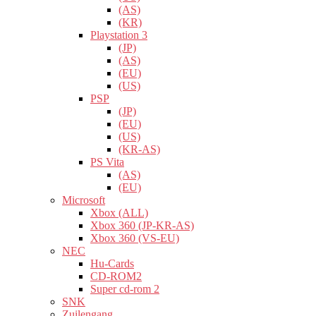
(AS)
(KR)
Playstation 3
(JP)
(AS)
(EU)
(US)
PSP
(JP)
(EU)
(US)
(KR-AS)
PS Vita
(AS)
(EU)
Microsoft
Xbox (ALL)
Xbox 360 (JP-KR-AS)
Xbox 360 (VS-EU)
NEC
Hu-Cards
CD-ROM2
Super cd-rom 2
SNK
Zuilengang