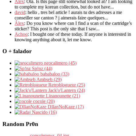
Alex
: Olá. Is this page still somewhat looked at? I am looking
to complete my korean collection, but do not have...
david
: hello , tres bel article ! aurais tu des adresses a me
conseiller sur canton ? j aimerais faire quelques...
Álex
: Do you know where can I find a scan of the cartridge’s
sticker? This post is the only site that I saw...
Achoo
: I bought one of these today. If anyone is interested in
knowing anything about it, let me know.
O + falador
neocalimero (45)
Sp!nz (44)
bababaloo (33)
Ambseb (29)
Retroblogueur (25)
Jack'o'Lantern (24)
Linanounette (21)
cocole (20)
DIlanNoKaze (17)
Nascido (16)
Random Pr0n