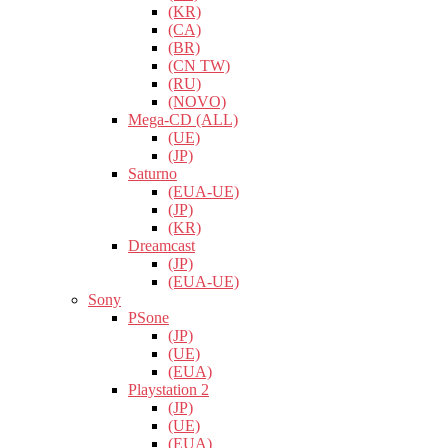
(KR)
(CA)
(BR)
(CN TW)
(RU)
(NOVO)
Mega-CD (ALL)
(UE)
(JP)
Saturno
(EUA-UE)
(JP)
(KR)
Dreamcast
(JP)
(EUA-UE)
Sony
PSone
(JP)
(UE)
(EUA)
Playstation 2
(JP)
(UE)
(EUA)