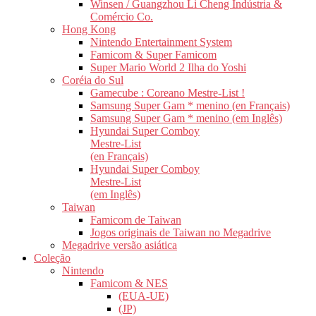
Winsen / Guangzhou Li Cheng Indústria &
Comércio Co.
Hong Kong
Nintendo Entertainment System
Famicom & Super Famicom
Super Mario World 2 Ilha do Yoshi
Coréia do Sul
Gamecube : Coreano Mestre-List !
Samsung Super Gam * menino (en Français)
Samsung Super Gam * menino (em Inglês)
Hyundai Super Comboy
Mestre-List
(en Français)
Hyundai Super Comboy
Mestre-List
(em Inglês)
Taiwan
Famicom de Taiwan
Jogos originais de Taiwan no Megadrive
Megadrive versão asiática
Coleção
Nintendo
Famicom & NES
(EUA-UE)
(JP)