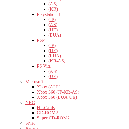
(AS)
(KR)
Playstation 3
(JP)
(AS)
(UE)
(EUA)
PSP
(JP)
(UE)
(EUA)
(KR-AS)
PS Vita
(AS)
(UE)
Microsoft
Xbox (ALL)
Xbox 360 (JP-KR-AS)
Xbox 360 (EUA-UE)
NEC
Hu-Cards
CD-ROM2
Super CD-ROM2
SNK
Arcada