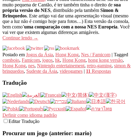
muito pequena de Cantão, é ter também tinha o direito de
sua
própria versão do NES
, distribuído pela também
Simon &
Brinquedos
. Este artigo vai dar uma apresentação visual (mesmo
que a luz não é comigo hoje para fotos…) Esta versão da consola,
bem como’
uma comparação com a nossa NES Europeia
. Você
vai ver que existem algumas diferenças amigáveis.
Continue lendo
→
Postado em
Jogos da Ásia
,
Hong Kong
,
Nes / Famicom
|
Tagged
comboio
,
Famicom
,
jogos
,
hk
,
Hong Kong
,
hong kong versão
,
Hong Kong
,
nes
,
Nintendo entertainement
,
retro-gaming
,
simon &
brinquedos
,
Sudeste da Ásia
,
videogames
|
11
Respostas
Tradução
Definir como idioma padrão
Editar Tradução
Procurar um jogo (anterior: mario)