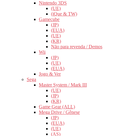
Nintendo 3DS
(UE)
(iQue & TW)
Gamecube
(JP)
(EUA)
(UE)
(KR)
Não para revenda / Demos
Wii
(JP)
(UE)
(EUA)
Jogo & Ver
Sega
Master System / Mark III
(UE)
(JP)
(KR)
Game Gear (ALL)
Mega Drive / Gênese
(JP)
(EUA)
(UE)
(AS)