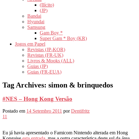
(Ilícito)
(JP)
Bandai
Hyundai
Samsung
Gam Boy *
Super Gam * Boy (KR)
Jogos em Papel
Revistas (JP-KOR)
Revistas (FR-UK)
Livros & Mooks (ALL)
Guias (JP)
Guias (FR-EUA)
Tag Archives:
simon & brinquedos
#NES – Hong Kong Versão
Postado em
14 Setembro 2011
por
Dentifritz
11
Eu já havia apresentado o Famicom Nintendo alterada em Hong
Kongaise
esta entrada,
mas a outra característica deste sul da área