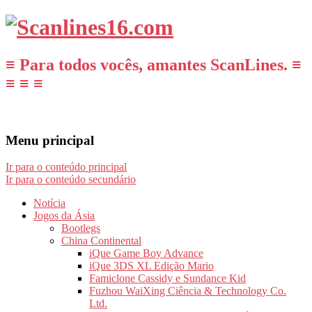
≡ Para todos vocês, amantes ScanLines. ≡
≡ ≡ ≡
Menu principal
Ir para o conteúdo principal
Ir para o conteúdo secundário
Notícia
Jogos da Ásia
Bootlegs
China Continental
iQue Game Boy Advance
iQue 3DS XL Edição Mario
Famiclone Cassidy e Sundance Kid
Fuzhou WaiXing Ciência & Technology Co.
Ltd.