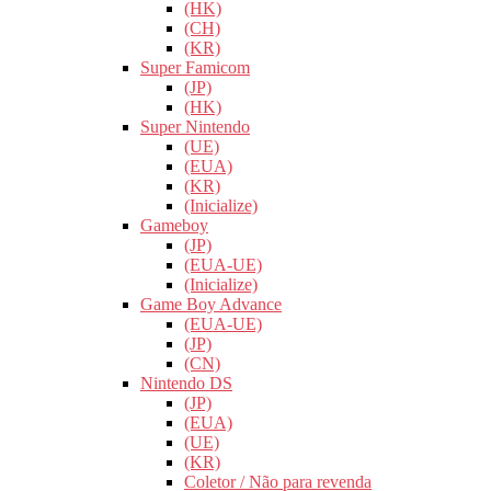
(HK)
(CH)
(KR)
Super Famicom
(JP)
(HK)
Super Nintendo
(UE)
(EUA)
(KR)
(Inicialize)
Gameboy
(JP)
(EUA-UE)
(Inicialize)
Game Boy Advance
(EUA-UE)
(JP)
(CN)
Nintendo DS
(JP)
(EUA)
(UE)
(KR)
Coletor / Não para revenda