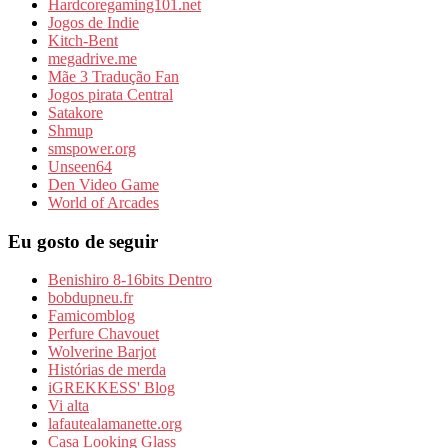
Hardcoregaming101.net
Jogos de Indie
Kitch-Bent
megadrive.me
Mãe 3 Tradução Fan
Jogos pirata Central
Satakore
Shmup
smspower.org
Unseen64
Den Video Game
World of Arcades
Eu gosto de seguir
Benishiro 8-16bits Dentro
bobdupneu.fr
Famicomblog
Perfure Chavouet
Wolverine Barjot
Histórias de merda
iGREKKESS' Blog
Vi alta
lafautealamanette.org
Casa Looking Glass