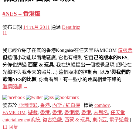
#NES – 香港版
發布日期
14 九月 2011
通過
Dentifritz
11
我已經介紹了在其的香港Kongaise在任天堂FAMICOM
這張票,
但這個小功能以南地區廣, 它也有權利
它自己的版本的NES
,
分佈也通過
西蒙 & 玩具
. 我在這裡提出一個視覺呈現 (即使在
光線不與我今天的照片…) 這個版本的控制台, 以及’
與我們的
歐洲NES的比較
. 你會看到，有一些小的差異相當不錯的.
繼續閱讀
→
發表於
亞洲博彩
,
香港
,
內斯 / 紅白機
|
標籤
comboy
,
FAMICOM
,
遊戲
,
香港
,
香港
,
香港版
,
香港
,
未列名
,
任天堂
entertainement系統
,
復古遊戲
,
西蒙 & 玩具
,
東南亞
,
電子遊戲
|
11
回复