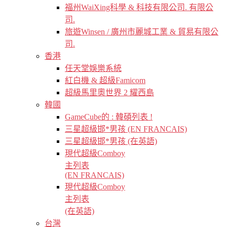
福州WaiXing科學 & 科技有限公司. 有限公
司.
旅遊Winsen / 廣州市麗城工業 & 貿易有限公
司.
香港
任天堂娛樂系統
紅白機 & 超級Famicom
超級馬里奧世界 2 耀西島
韓國
GameCube的 : 韓碩列表 !
三星超級邯*男孩 (EN FRANCAIS)
三星超級邯*男孩 (在英語)
現代超級Comboy
主列表
(EN FRANCAIS)
現代超級Comboy
主列表
(在英語)
台灣