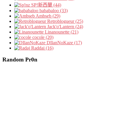
SP!新西蘭 (44)
bababaloo (33)
Ambseb (29)
Retroblogueur (25)
Jack'o'Lantern (24)
Linanounette (21)
cocole (20)
DIlanNoKaze (17)
Raddai (16)
Random Pr0n