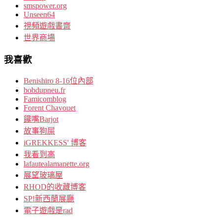
smspower.org
Unseen64
視頻遊戲書齋
世界商場
我喜歡
Benishiro 8-16位內部
bobdupneu.fr
Famicomblog
Forent Chavouet
饞嘴Barjot
故事狗屎
iGREKKESS' 博客
我看到高
lafautealamanette.org
展望玻璃屋
RHOD的收藏博客
SP!新西蘭展廳
電子遊戲是rad