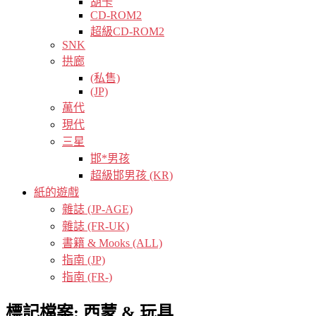
胡卡
CD-ROM2
超級CD-ROM2
SNK
拱廊
(私售)
(JP)
萬代
現代
三星
邯*男孩
超級邯男孩 (KR)
紙的遊戲
雜誌 (JP-AGE)
雜誌 (FR-UK)
書籍 & Mooks (ALL)
指南 (JP)
指南 (FR-)
標記檔案:
西蒙 & 玩具