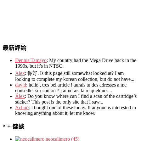
最新評論
Dennis Tamayo
:
My country had the Mega Drive back in the
1990s
,
but it’s in NTSC
.
Alex
: 你好.
Is this page still somewhat looked at
?
I am
looking to complete my korean collection
,
but do not have..
.
david
:
hello
,
tres bel article
!
aurais tu des adresses a me
conseiller sur canton
?
j aimerais faire quelques..
.
Álex
: Do you know where can I find a scan of the cartridge’s
sticker? This post is the only site that I saw...
Achoo
: I bought one of these today. If anyone is interested in
knowing anything about it, let me know.
“ + 健談
neocalimero (45)