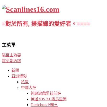
≡對於所有, 掃描線的愛好者。≡≡≡≡
主菜單
跳至主內容
跳至副內容
新聞
亞洲博彩
私售
中國大陸
神遊遊戲男孩前進
神遊3DS XL版馬里奧
Famiclone小霸王