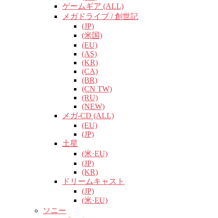
ゲームギア (ALL)
メガドライブ / 創世記
(JP)
(米国)
(EU)
(AS)
(KR)
(CA)
(BR)
(CN TW)
(RU)
(NEW)
メガ-CD (ALL)
(EU)
(JP)
土星
(米·EU)
(JP)
(KR)
ドリームキャスト
(JP)
(米·EU)
ソニー