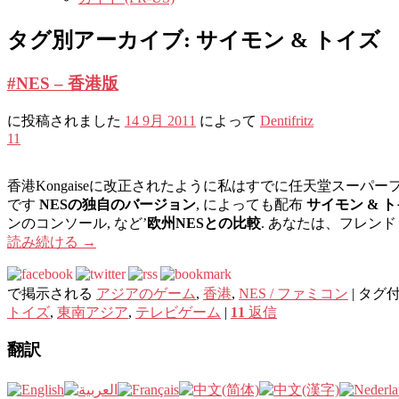
タグ別アーカイブ:
サイモン & トイズ
#NES – 香港版
に投稿されました
14 9月 2011
によって
Dentifritz
11
香港Kongaiseに改正されたように私はすでに任天堂スーパ
です
NESの独自のバージョン
, によっても配布
サイモン & 
ンのコンソール, など’
欧州NESとの比較
. あなたは、フレン
読み続ける
→
で掲示される
アジアのゲーム
,
香港
,
NES / ファミコン
|
タグ
トイズ
,
東南アジア
,
テレビゲーム
|
11
返信
翻訳