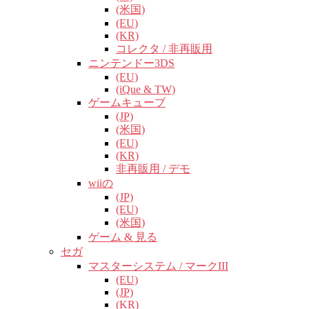
(米国)
(EU)
(KR)
コレクタ / 非再販用
ニンテンドー3DS
(EU)
(iQue & TW)
ゲームキューブ
(JP)
(米国)
(EU)
(KR)
非再販用 / デモ
wiiの
(JP)
(EU)
(米国)
ゲーム & 見る
セガ
マスターシステム / マークIII
(EU)
(JP)
(KR)