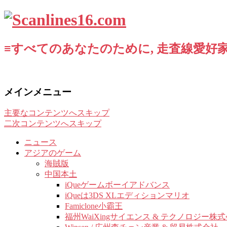
≡すべてのあなたのために, 走査線愛好家
メインメニュー
主要なコンテンツへスキップ
二次コンテンツへスキップ
ニュース
アジアのゲーム
海賊版
中国本土
iQueゲームボーイアドバンス
iQueは3DS XLエディションマリオ
Famiclone小霸王
福州WaiXingサイエンス & テクノロジー株式