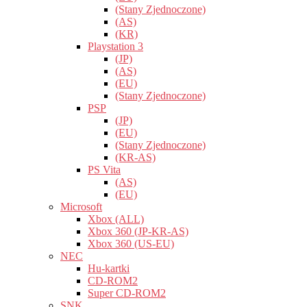
(Stany Zjednoczone)
(AS)
(KR)
Playstation 3
(JP)
(AS)
(EU)
(Stany Zjednoczone)
PSP
(JP)
(EU)
(Stany Zjednoczone)
(KR-AS)
PS Vita
(AS)
(EU)
Microsoft
Xbox (ALL)
Xbox 360 (JP-KR-AS)
Xbox 360 (US-EU)
NEC
Hu-kartki
CD-ROM2
Super CD-ROM2
SNK