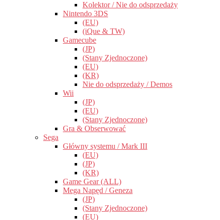
Kolektor / Nie do odsprzedaży
Nintendo 3DS
(EU)
(iQue & TW)
Gamecube
(JP)
(Stany Zjednoczone)
(EU)
(KR)
Nie do odsprzedaży / Demos
Wii
(JP)
(EU)
(Stany Zjednoczone)
Gra & Obserwować
Sega
Główny systemu / Mark III
(EU)
(JP)
(KR)
Game Gear (ALL)
Mega Napęd / Geneza
(JP)
(Stany Zjednoczone)
(EU)