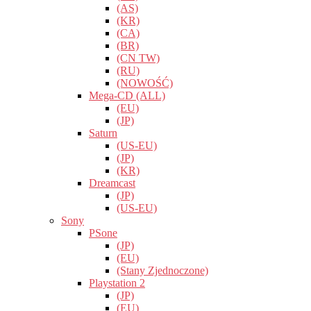
(AS)
(KR)
(CA)
(BR)
(CN TW)
(RU)
(NOWOŚĆ)
Mega-CD (ALL)
(EU)
(JP)
Saturn
(US-EU)
(JP)
(KR)
Dreamcast
(JP)
(US-EU)
Sony
PSone
(JP)
(EU)
(Stany Zjednoczone)
Playstation 2
(JP)
(EU)