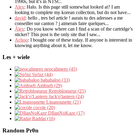
1990s
,
but it’s in NTSC
.
Alex
: Halo.
Is this page still somewhat looked at
?
I am
looking to complete my korean collection
,
but do not have..
.
david
:
hello
,
tres bel article
!
aurais tu des adresses a me
conseiller sur canton
?
j aimerais faire quelques..
.
Álex
: Do you know where can I find a scan of the cartridge’s
sticker? This post is the only site that I saw...
Achoo
: I bought one of these today. If anyone is interested in
knowing anything about it, let me know.
Les + wiele
neocalimero (45)
Sp!nz (44)
bababaloo (33)
Ambseb (29)
Retroblogueur (25)
Jack'o'lantern (24)
Linanounette (21)
cocole (20)
DIlanNoKaze (17)
Raddai (16)
Random Pr0n