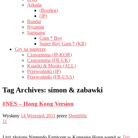
Arkada
(Bootleg)
(JP)
Bandai
Hyundai
Samsung
Gam * Boy
Super Boy Gam * (KR)
Gry na papierze
Czasopisma (JP-KOR)
Czasopisma (FR-UK)
Książki & Mooks (ALL)
Przewodniki (JP)
Przewodniki (FR-USA)
Tag Archives:
simon & zabawki
#NES – Hong Kong Version
Wysłany
14 Wrzesień 2011
przez
Dentifritz
11
I już złożone Nintendo Famicom w Kongaise Hong wersji w
Ten