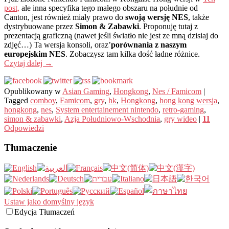
post,
ale inna specyfika tego małego obszaru na południe od
Canton, jest również miały prawo do
swoją wersję NES
, także
dystrybuowane przez
Simon & Zabawki
. Proponuję tutaj z
prezentacją graficzną (nawet jeśli światło nie jest ze mną dzisiaj do
zdjęć…) Ta wersja konsoli, oraz’
porównania z naszym
europejskim NES
. Zobaczysz tam kilka dość ładne różnice.
Czytaj dalej
→
Opublikowany w
Asian Gaming
,
Hongkong
,
Nes / Famicom
|
Tagged
comboy
,
Famicom
,
gry
,
hk
,
Hongkong
,
hong kong wersja
,
hongkong
,
nes
,
System entertainement nintendo
,
retro-gaming
,
simon & zabawki
,
Azja Południowo-Wschodnia
,
gry wideo
|
11
Odpowiedzi
Tłumaczenie
Ustaw jako domyślny język
Edycja Tłumaczeń