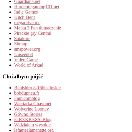
Guardiana.net
Hardcoregaming101.net
Indie Games
Kitch-Bent
megadrive.me
Matka 3 Fan tłumaczenie
Pirackie gry Central
Satakore
Shmup
smspower.org
Unseen64
Video Game
World of Arkad
Chciałbym pójść
Benishiro 8-16bits Inside
bobdupneu.fr
Famicomblog
Wiertarka Chavouet
Wolverine Looney
Gówno Stories
iGREKKESS' Blog
Widziałem wysokie
lafautealamanette.org