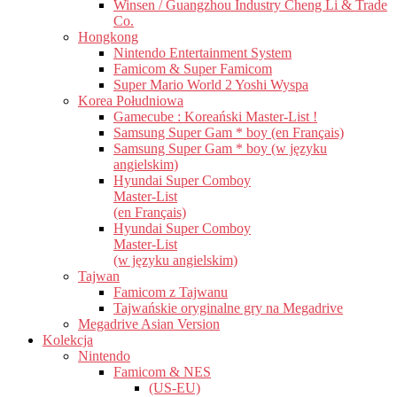
Winsen / Guangzhou Industry Cheng Li & Trade
Co.
Hongkong
Nintendo Entertainment System
Famicom & Super Famicom
Super Mario World 2 Yoshi Wyspa
Korea Południowa
Gamecube : Koreański Master-List !
Samsung Super Gam * boy (en Français)
Samsung Super Gam * boy (w języku
angielskim)
Hyundai Super Comboy
Master-List
(en Français)
Hyundai Super Comboy
Master-List
(w języku angielskim)
Tajwan
Famicom z Tajwanu
Tajwańskie oryginalne gry na Megadrive
Megadrive Asian Version
Kolekcja
Nintendo
Famicom & NES
(US-EU)