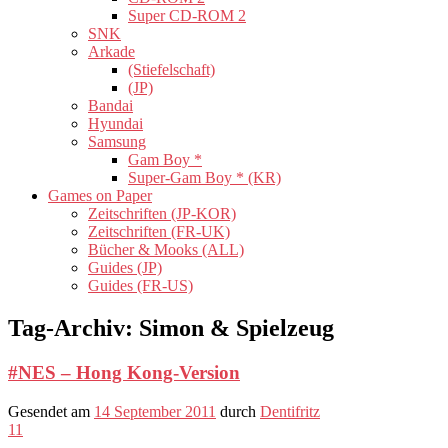
Super CD-ROM 2
SNK
Arkade
(Stiefelschaft)
(JP)
Bandai
Hyundai
Samsung
Gam Boy *
Super-Gam Boy * (KR)
Games on Paper
Zeitschriften (JP-KOR)
Zeitschriften (FR-UK)
Bücher & Mooks (ALL)
Guides (JP)
Guides (FR-US)
Tag-Archiv:
Simon & Spielzeug
#NES – Hong Kong-Version
Gesendet am
14 September 2011
durch
Dentifritz
11