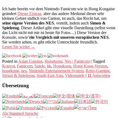
Ich hatte bereits vor dem Nintendo Famicom wie in Hong Kongaise
geändert
Dieser Eintrag,
aber das andere Merkmal dieser sehr
kleinen Gebiet südlich von Canton, ist auch, das Recht hat, um
seine eigene Version des NES
, verteilt, indem auch
Simon &
Spielzeug
. Dieser Artikel gibt eine visuelle Darstellung (selbst wenn
das Licht nicht mit mir ist heute für Fotos…) Diese Version der
Konsole, sowie’
ein Vergleich mit unseren europäischen NES
.
Sie werden sehen, es gibt etliche Unterschiede freundlich.
Lesen Sie weiter
→
Posted in
Asian Gaming
,
Hongkong
,
Nes / Famicom
|
Tagged
Konvoi
,
Famicom
,
Spiele
,
hk
,
Hongkong
,
Hong Kong-Version
,
hongkong
,
nes
,
Nintendo Entertainement System
,
Retro-Gaming
,
Simon & Spielzeug
,
South East Asia
,
Videospiele
|
11
Antworten
Übersetzung
Als Standard Sprache