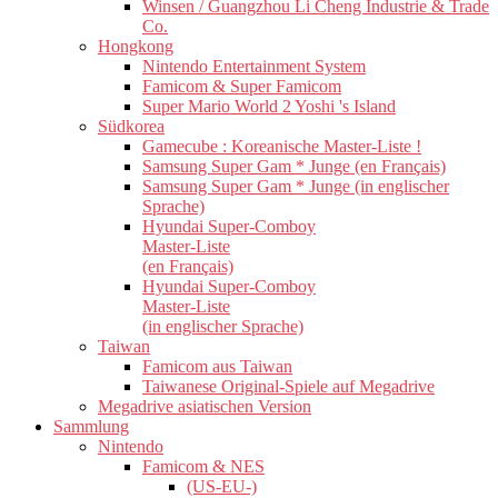
Winsen / Guangzhou Li Cheng Industrie & Trade
Co.
Hongkong
Nintendo Entertainment System
Famicom & Super Famicom
Super Mario World 2 Yoshi 's Island
Südkorea
Gamecube : Koreanische Master-Liste !
Samsung Super Gam * Junge (en Français)
Samsung Super Gam * Junge (in englischer
Sprache)
Hyundai Super-Comboy
Master-Liste
(en Français)
Hyundai Super-Comboy
Master-Liste
(in englischer Sprache)
Taiwan
Famicom aus Taiwan
Taiwanese Original-Spiele auf Megadrive
Megadrive asiatischen Version
Sammlung
Nintendo
Famicom & NES
(US-EU-)