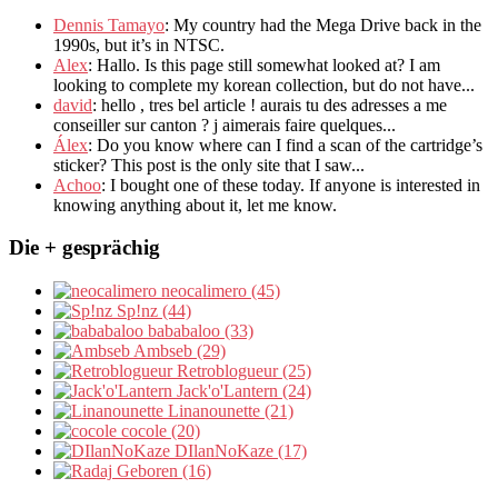
Dennis Tamayo
:
My country had the Mega Drive back in the
1990s
,
but it’s in NTSC
.
Alex
: Hallo.
Is this page still somewhat looked at
?
I am
looking to complete my korean collection
,
but do not have..
.
david
:
hello
,
tres bel article
!
aurais tu des adresses a me
conseiller sur canton
?
j aimerais faire quelques..
.
Álex
: Do you know where can I find a scan of the cartridge’s
sticker? This post is the only site that I saw...
Achoo
: I bought one of these today. If anyone is interested in
knowing anything about it, let me know.
Die + gesprächig
neocalimero (45)
Sp!nz (44)
bababaloo (33)
Ambseb (29)
Retroblogueur (25)
Jack'o'Lantern (24)
Linanounette (21)
cocole (20)
DIlanNoKaze (17)
Geboren (16)