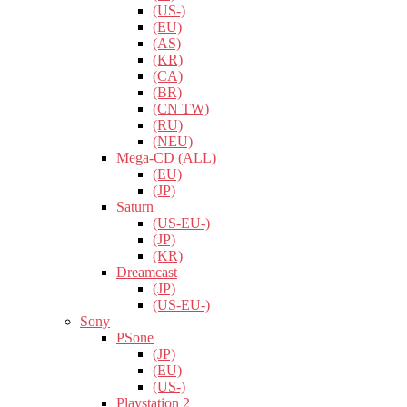
(US-)
(EU)
(AS)
(KR)
(CA)
(BR)
(CN TW)
(RU)
(NEU)
Mega-CD (ALL)
(EU)
(JP)
Saturn
(US-EU-)
(JP)
(KR)
Dreamcast
(JP)
(US-EU-)
Sony
PSone
(JP)
(EU)
(US-)
Playstation 2