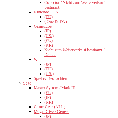
Collector / Nicht zum Weiterverkauf
bestimmt
Nintendo 3DS
(EU)
(iQue & TW)
Gamecube
(JP)
(US-)
(EU)
(KR)
Nicht zum Weiterverkauf bestimmt /
Demos
Wii
(JP)
(EU)
(US-)
Spiel & Beobachten
Sega
Master System / Mark III
(EU)
(JP)
(KR)
Game Gear (ALL)
Mega Drive / Genese
(JP)