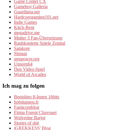
Game Center CX
Gameboy Galleria
Guardiana.net
Hardcoregaming101.net
Indie Games
Kitch-Bent
megadrive.me
Mutter 3 Fan-Übersetzung
Raubkopierte Spiele Zentral
Satakore
Shmup
smspower.org
Unseen64
Den Video-Spiel
World of Arcades
Ich mag zu folgen
Benishiro 8-Innen 16bits
bobdupneu.fr
Famicomblog
Firma Forent Chavouet
Wolverine Barjot
Stories of shit
iGREKKESS' Blog