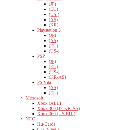
(JP)
(EU)
(US-)
(AS)
(KR)
Playstation 3
(JP)
(AS)
(EU)
(US-)
PSP
(JP)
(EU)
(US-)
(KR-AS)
PS Vita
(AS)
(EU)
Microsoft
Xbox (ALL)
Xbox 360 (JP-KR-AS)
Xbox 360 (US-EU-)
NEC
Hu-Cards
CD-ROM 2