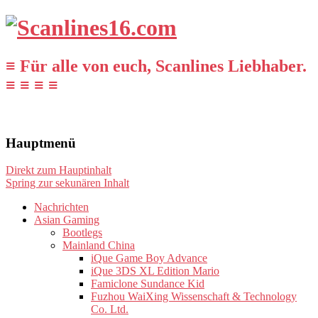
≡ Für alle von euch, Scanlines Liebhaber.
≡ ≡ ≡ ≡
Hauptmenü
Direkt zum Hauptinhalt
Spring zur sekunären Inhalt
Nachrichten
Asian Gaming
Bootlegs
Mainland China
iQue Game Boy Advance
iQue 3DS XL Edition Mario
Famiclone Sundance Kid
Fuzhou WaiXing Wissenschaft & Technology
Co. Ltd.