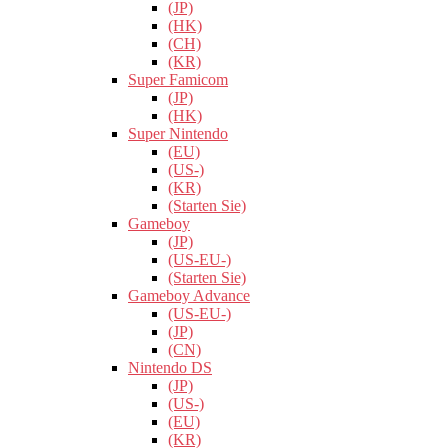
(JP)
(HK)
(CH)
(KR)
Super Famicom
(JP)
(HK)
Super Nintendo
(EU)
(US-)
(KR)
(Starten Sie)
Gameboy
(JP)
(US-EU-)
(Starten Sie)
Gameboy Advance
(US-EU-)
(JP)
(CN)
Nintendo DS
(JP)
(US-)
(EU)
(KR)