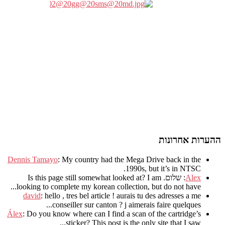
ההערות אחרונות
Dennis Tamayo
:
My country had the Mega Drive back in the
.
1990s
,
but it’s in NTSC
Alex
: שלום.
I am
?
Is this page still somewhat looked at
.
looking to complete my korean collection
,
but do not have..
david
:
hello
,
tres bel article
!
aurais tu des adresses a me
.
conseiller sur canton
?
j aimerais faire quelques..
Álex
: Do you know where can I find a scan of the cartridge’s
sticker? This post is the only site that I saw...