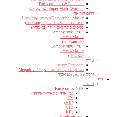
Famicom & סופר Famicom
Super Mario World 2 האי של יושי
דרום קוריאה
Gamecube : Master-רשימה קוריאנית !
סמסונג סופר גאם * ילד (en Français)
סמסונג סופר גאם * ילד (באנגלית)
יונדאי סופר Comboy
Master-רשימה
(en Français)
יונדאי סופר Comboy
Master-רשימה
(באנגלית)
טייוואן
Famicom מטייוואן
משחקים מקוריים מטייוואן על Megadrive
גרסת Megadrive אסיה
גבייה
נינטנדו
Famicom & NES
(בין ארה"ב לאיחוד אירופי)
(JP)
(HK)
(CH)
(KR)
סופר Famicom