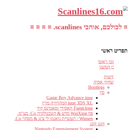
≡ לכולכם, אוהבי scanlines. ≡ ≡ ≡ ≡
תפריט ראשי
עבור לתוכן ראשי
דלג לתוכן המשני
חדשות
משחקי אסיה
Bootlegs
סין
Game Boy Advance ique
ique 3DS XL המהדורה מריו
Famiclone קאסידי וסאנדנס קיד
פוז WaiXing מדע & הטכנולוגיה Co. בע"מ.
Winsen / תעשיית גואנגזו לי צ'נג & מסחר Co.
הונג קונג
Nintendo Entertainment System