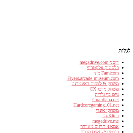
לגלות
דיסני-megadrive.com
פלסטיק אלקטרוני
Famicom מיני
Flyers.arcade-museum.com
משחק & לצפות באינטרנט
משחק מרכז CX
גיים בוי גלריה
Guardiana.net
Hardcoregaming101.net
משחקי אינדי
Kitch-נט
megadrive.me
אמא 3 תרגום מאוורר
פירטי משחקים מרכזי