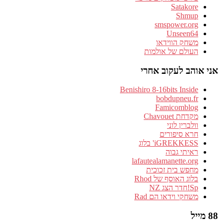
Satakore
Shmup
smspower.org
Unseen64
משחק הווידאו
העולם של אולמות
אני אוהב לעקוב אחרי
Benishiro 8-16bits Inside
bobdupneu.fr
Famicomblog
מקדחת Chavouet
וולברין לוני
חרא סיפורים
iGREKKESS' בלוג
ראיתי גבוה
lafautealamanette.org
מחפש בית זכוכית
בלוג האוסף של Rhod
Sp!חדר הצג NZ
משחקי וידאו הם Rad
88 מייל