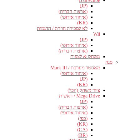
Gamecube
(JP)
(ארצות הברית)
(איחוד אירופי)
(KR)
לא למכירה חוזרת / הדגמות
Wii
(JP)
(איחוד אירופי)
(ארצות הברית)
משחק & לצפות
סגה
מאסטר מערכת / Mark III
(איחוד אירופי)
(JP)
(KR)
ציוד משחק (הכל)
Mega Drive / ראשית
(JP)
(ארצות הברית)
(איחוד אירופי)
(כפי)
(KR)
(CA)
(BR)