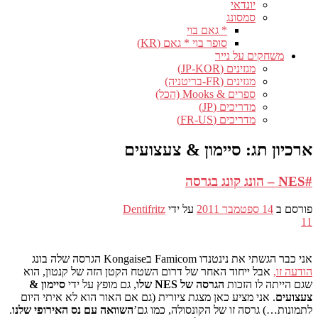
יונדאי
סמסונג
* גאם בוי
סופר בוי * גאם (KR)
משחקים על נייר
מגזינים (JP-KOR)
מגזינים (FR-בריטניה)
ספרים & Mooks (הכל)
מדריכים (JP)
מדריכים (FR-US)
ארכיון תג:
סיימון & צעצועים
#NES – הונג קונג בגרסה
פורסם ב
14 ספטמבר 2011
על ידי
Dentifritz
11
אני כבר הגשתי את נינטנדו Famicom בKongaise הגרסה שלה בונג
הודעה זו,
אבל ייחוד האחר של דרום השטח הקטן הזה של קנטון, הוא
שגם הייתה לו הזכות
הגרסה של NES שלו
, גם מופץ על ידי
סיימון &
צעצועים
. אני מציע כאן מצגת ציורית (גם אם האור הוא לא איתי היום
לתמונות…) גרסה זו של הקונסולה, כמו גם’
השוואה עם נס האירופי שלנו
.