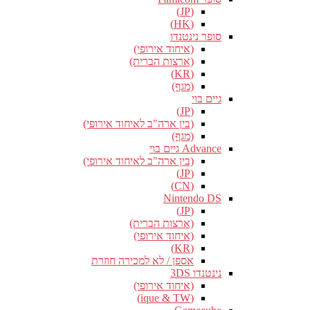
(JP)
(HK)
סופר נינטנדו
(איחוד אירופי)
(ארצות הברית)
(KR)
(מגף)
גיים בוי
(JP)
(בין ארה"ב לאיחוד אירופי)
(מגף)
Advance גיים בוי
(בין ארה"ב לאיחוד אירופי)
(JP)
(CN)
Nintendo DS
(JP)
(ארצות הברית)
(איחוד אירופי)
(KR)
אספן / לא למכירה חוזרת
נינטנדו 3DS
(איחוד אירופי)
(ique & TW)