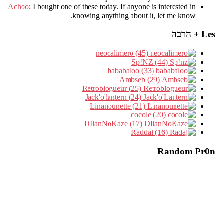
Achoo
: I bought one of these today. If anyone is interested in
knowing anything about it, let me know.
Les + הרבה
neocalimero (45)
Sp!NZ (44)
bababaloo (33)
Ambseb (29)
Retroblogueur (25)
Jack'o'lantern (24)
Linanounette (21)
cocole (20)
DIlanNoKaze (17)
Raddai (16)
Random Pr0n