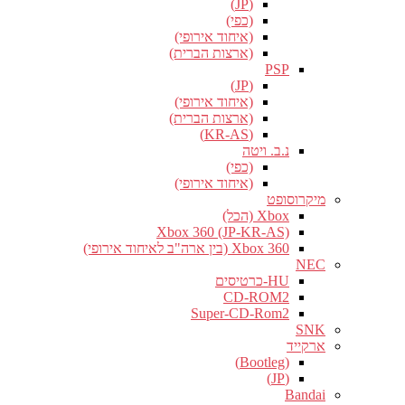
(JP)
(כפי)
(איחוד אירופי)
(ארצות הברית)
PSP
(JP)
(איחוד אירופי)
(ארצות הברית)
(KR-AS)
נ.ב. ויטה
(כפי)
(איחוד אירופי)
מיקרוסופט
Xbox (הכל)
Xbox 360 (JP-KR-AS)
Xbox 360 (בין ארה"ב לאיחוד אירופי)
NEC
HU-כרטיסים
CD-ROM2
Super-CD-Rom2
SNK
ארקייד
(Bootleg)
(JP)
Bandai