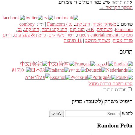
אתה תראה שיש כמה הבדלים די נחמדים.
המשך הקריאה
→
פורסם ב
משחקי אסיה
,
הונג קונג
,
נס / Famicom
|
תייג
,
comboy
Famicom
,
משחקים
,
HK
,
הונג קונג
,
הונג קונג גרסה
,
הונג קונג
,
נס
,
מערכת entertainement נינטנדו
,
רטרו משחקים
,
סיימון & צעצועים
,
דרום
מזרח אסיה
,
משחקי מחשב
|
11
תגובות
תרגום
קבע כשפת ברירת מחדל
עריכת תרגום
חיפוש משחק (לשעבר: מריו)
לחפש
Random Pr0n