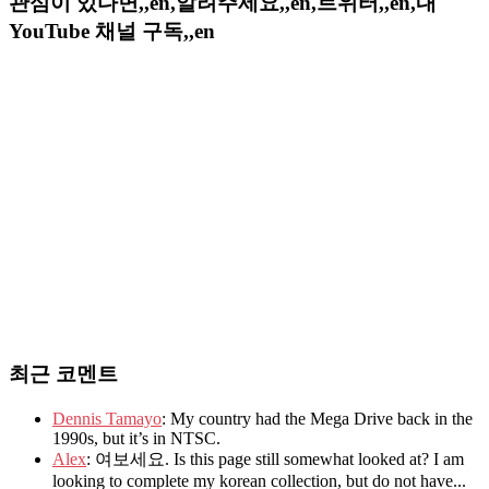
관심이 있다면,,en,알려주세요,,en,트위터,,en,내
YouTube 채널 구독,,en
최근 코멘트
Dennis Tamayo
: My country had the Mega Drive back in the
1990s, but it’s in NTSC.
Alex
: 여보세요. Is this page still somewhat looked at? I am
looking to complete my korean collection, but do not have...