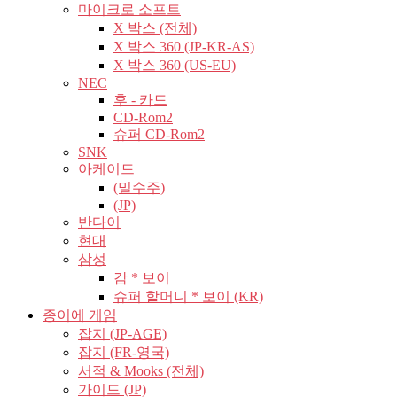
마이크로 소프트
X 박스 (전체)
X 박스 360 (JP-KR-AS)
X 박스 360 (US-EU)
NEC
후 - 카드
CD-Rom2
슈퍼 CD-Rom2
SNK
아케이드
(밀수주)
(JP)
반다이
현대
삼성
감 * 보이
슈퍼 할머니 * 보이 (KR)
종이에 게임
잡지 (JP-AGE)
잡지 (FR-영국)
서적 & Mooks (전체)
가이드 (JP)