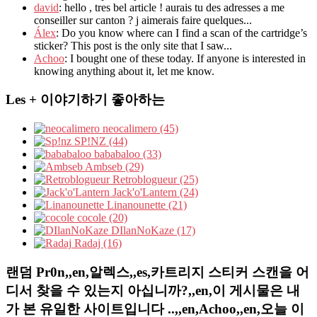
david
: hello , tres bel article ! aurais tu des adresses a me
conseiller sur canton ? j aimerais faire quelques...
Álex
: Do you know where can I find a scan of the cartridge’s
sticker? This post is the only site that I saw...
Achoo
: I bought one of these today. If anyone is interested in
knowing anything about it, let me know.
Les + 이야기하기 좋아하는
neocalimero (45)
SP!NZ (44)
bababaloo (33)
Ambseb (29)
Retroblogueur (25)
Jack'o'Lantern (24)
Linanounette (21)
cocole (20)
DIlanNoKaze (17)
Radaj (16)
랜덤 Pr0n,,en,알렉스,,es,카트리지 스티커 스캔을 어
디서 찾을 수 있는지 아십니까?,,en,이 게시물은 내
가 본 유일한 사이트입니다 ..,,en,Achoo,,en,오늘 이