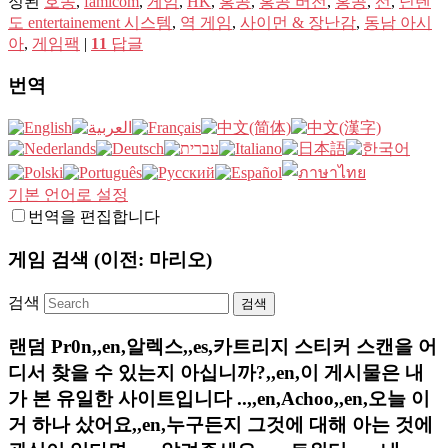
정된
호송
,
famicom
,
게임
,
HK
,
홍콩
,
홍콩 버전
,
홍콩
,
선
,
닌텐
도 entertainement 시스템
,
역 게임
,
사이먼 & 장난감
,
동남 아시
아
,
게임팩
|
11
답글
번역
기본 언어로 설정
번역을 편집합니다
게임 검색 (이전: 마리오)
검색
랜덤 Pr0n,,en,알렉스,,es,카트리지 스티커 스캔을 어
디서 찾을 수 있는지 아십니까?,,en,이 게시물은 내
가 본 유일한 사이트입니다 ..,,en,Achoo,,en,오늘 이
거 하나 샀어요,,en,누구든지 그것에 대해 아는 것에