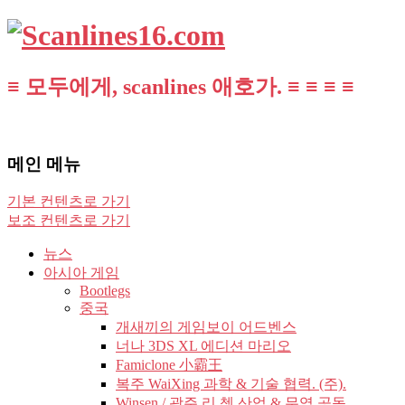
≡ 모두에게, scanlines 애호가. ≡ ≡ ≡ ≡
메인 메뉴
기본 컨텐츠로 가기
보조 컨텐츠로 가기
뉴스
아시아 게임
Bootlegs
중국
개새끼의 게임보이 어드벤스
너나 3DS XL 에디션 마리오
Famiclone 小霸王
복주 WaiXing 과학 & 기술 협력. (주).
Winsen / 광주 리 쳉 산업 & 무역 공동.