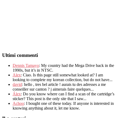
Ultimi commenti
Dennis Tamayo
:
My country had the Mega Drive back in the
1990s
,
but it’s in NTSC
.
Alex
: Ciao.
Is this page still somewhat looked at
?
I am
looking to complete my korean collection
,
but do not have..
.
david
:
hello
,
tres bel article
!
aurais tu des adresses a me
conseiller sur canton
?
j aimerais faire quelques..
.
Álex
: Do you know where can I find a scan of the cartridge’s
sticker? This post is the only site that I saw...
Achoo
: I bought one of these today. If anyone is interested in
knowing anything about it, let me know.