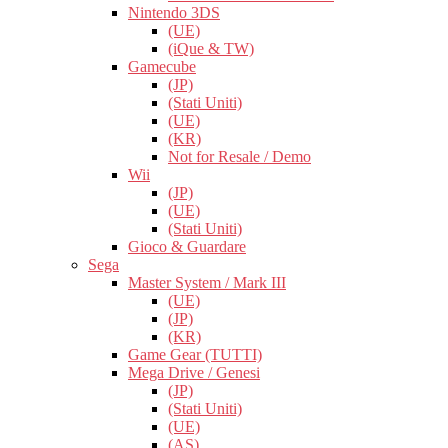
Nintendo 3DS
(UE)
(iQue & TW)
Gamecube
(JP)
(Stati Uniti)
(UE)
(KR)
Not for Resale / Demo
Wii
(JP)
(UE)
(Stati Uniti)
Gioco & Guardare
Sega
Master System / Mark III
(UE)
(JP)
(KR)
Game Gear (TUTTI)
Mega Drive / Genesi
(JP)
(Stati Uniti)
(UE)
(AS)