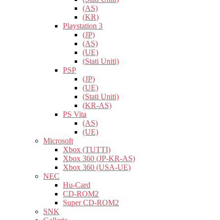
(AS)
(KR)
Playstation 3
(JP)
(AS)
(UE)
(Stati Uniti)
PSP
(JP)
(UE)
(Stati Uniti)
(KR-AS)
PS Vita
(AS)
(UE)
Microsoft
Xbox (TUTTI)
Xbox 360 (JP-KR-AS)
Xbox 360 (USA-UE)
NEC
Hu-Card
CD-ROM2
Super CD-ROM2
SNK