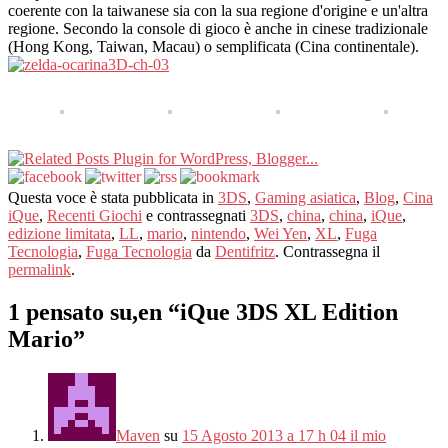
coerente con la taiwanese sia con la sua regione d'origine e un'altra
regione. Secondo la console di gioco è anche in cinese tradizionale
(Hong Kong, Taiwan, Macau) o semplificata (Cina continentale).
Questa voce è stata pubblicata in
3DS
,
Gaming asiatica
,
Blog
,
Cina
iQue
,
Recenti Giochi
e contrassegnati
3DS
,
china
,
china
,
iQue
,
edizione limitata
,
LL
,
mario
,
nintendo
,
Wei Yen
,
XL
,
Fuga
Tecnologia
,
Fuga Tecnologia
da
Dentifritz
. Contrassegna il
permalink
.
1 pensato su,en “
iQue 3DS XL Edition
Mario
”
Maven
su
15 Agosto 2013 a 17 h 04 il mio