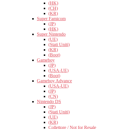
(HK)
(CH)
(KR)
Super Famicom
(JP)
(HK)
Super Nintendo
(UE)
(Stati Uniti)
(KR)
(Boot)
Gameboy
(JP)
(USA-UE)
(Boot)
Gameboy Advance
(USA-UE)
(JP)
(CN)
Nintendo DS
(JP)
(Stati Uniti)
(UE)
(KR)
Collettore / Not for Resale