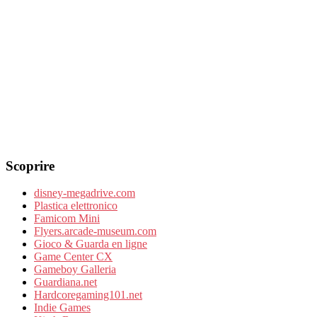
Scoprire
disney-megadrive.com
Plastica elettronico
Famicom Mini
Flyers.arcade-museum.com
Gioco & Guarda en ligne
Game Center CX
Gameboy Galleria
Guardiana.net
Hardcoregaming101.net
Indie Games