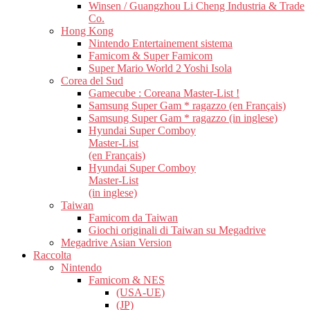
Winsen / Guangzhou Li Cheng Industria & Trade
Co.
Hong Kong
Nintendo Entertainement sistema
Famicom & Super Famicom
Super Mario World 2 Yoshi Isola
Corea del Sud
Gamecube : Coreana Master-List !
Samsung Super Gam * ragazzo (en Français)
Samsung Super Gam * ragazzo (in inglese)
Hyundai Super Comboy
Master-List
(en Français)
Hyundai Super Comboy
Master-List
(in inglese)
Taiwan
Famicom da Taiwan
Giochi originali di Taiwan su Megadrive
Megadrive Asian Version
Raccolta
Nintendo
Famicom & NES
(USA-UE)
(JP)