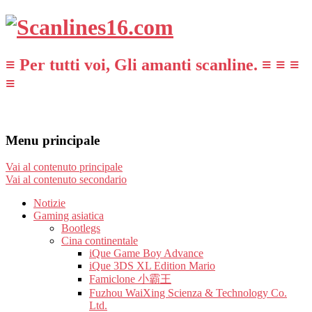
≡ Per tutti voi, Gli amanti scanline. ≡ ≡ ≡
≡
Menu principale
Vai al contenuto principale
Vai al contenuto secondario
Notizie
Gaming asiatica
Bootlegs
Cina continentale
iQue Game Boy Advance
iQue 3DS XL Edition Mario
Famiclone 小霸王
Fuzhou WaiXing Scienza & Technology Co.
Ltd.