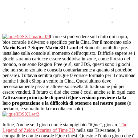
Come si può vedere sulla foto qui sopra,
bios console è diverso e specifico per la Cina. Per il momento solo
Mario Kart 7 Super Mario 3D Land et
Sono disponibili e pre-
installato sulla console al momento dell'acquisto. Difficile sapere se i
giochi saranno cartucce essere suddivisa in zone, come il resto del
mondo, o se sono Region-Free (e sì, sur 3DS, questi sono i giochi
che non sono zonato e consola contrariamente a quanto si potrebbe
pensare). Tuttavia sembra qu'iQue favorisce formato per il download
tramite i titoli eShop a venire in Cina, Quest'ultimo deve
necessariamente passare attraverso casella di traduzione più per
essere venduti. Il futuro ci dirà che cosa è così, anche se in ogni caso
l'attrazione principale di questi iQue versioni proviene dalla
loro progettazione e la difficoltà di ottenere nel nostro paese
(e
pertanto, è soprattutto la raccolta console).
Infine, Anche se il gioco non è stampigliato “iQue”, giocare
The
Legend of Zelda Ocarina of Time 3D
nella sua Taiwanese, è
compatibile con le console iQue cinesi. Questo è l'unico gioco che è