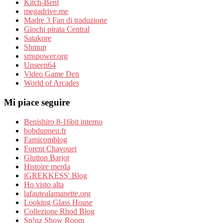
Kitch-Bent
megadrive.me
Madre 3 Fan di traduzione
Giochi pirata Central
Satakore
Shmup
smspower.org
Unseen64
Video Game Den
World of Arcades
Mi piace seguire
Benishiro 8-16bit interno
bobdupneu.fr
Famicomblog
Forent Chavouet
Glutton Barjot
Histoire merda
iGREKKESS' Blog
Ho visto alta
lafautealamanette.org
Looking Glass House
Collezione Rhod Blog
Sp!nz Show Room