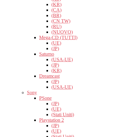
(KR)
(CA)
(BR)
(CN TW)
(RU)
(NUOVO)
Mega-CD (TUTTI)
(UE)
(JP)
Saturno
(USA-UE)
(JP)
(KR)
Dreamcast
(JP)
(USA-UE)
Sony
PSone
(JP)
(UE)
(Stati Uniti)
Playstation 2
(JP)
(UE)
(Stati Uniti)