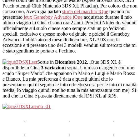
cinese colori del marchio iQue di Mario (Apres la Zelda 3DS, 3DS
Peach ottenuti Club Nintendo 3DS XL Pikachu). Per coloro che non
conoscono, Avevo già parlato
storia del marchio iQue
quando ho
presentato
jeux Gameboy Advance iQue
acquistato durante il mio
ultimo viaggio in Cina ci sono ora 2 anni. Prodotti Nintendo venduti
ufficialmente sul suolo cinese sono sempre stati un po 'edizioni
speciali, esclusivo e spesso molto originale, e poiché il Gameboy
Advance. Pubblicato nel mese di dicembre, XL 3DS non fa
eccezione e ti presento uno dei 3 modelli venduti sul mercato che mi
è stato gentilmente portato a Pechino.
Sortie in
Dicembre 2012
, iQue 3DS XL è
disponibile in Cina
3 variazioni
sopra. Un rosso e argento con uno
scudo “Super Mario” che appaiono in Mario e Luigi e Mario Rosso
e Bianco. La mia preferenza è data a questi ultimi che io
presentiamo qui di seguito le foto (chiedo scusa per le foto di qualità
media, Io viaggio quindi non ho tutta la mia attrezzatura con me). Si
noti che la Cina è passata direttamente dal DSi XL al 3DS.