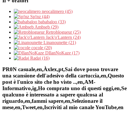
Il + oratori
neocalimero (45)
Sp!nz (44)
bababaloo (33)
Ambseb (29)
Retroblogueur (25)
Jack'o'Lantern (24)
Linanounette (21)
cocole (20)
DIlanNoKaze (17)
Radaj (16)
PR0N casuale,en,Àxlex,pt,Sai dove posso trovare
una scansione dell'adesivo della cartuccia,en,Questo
post è l'unico sito che ho visto ..,en,AM-
Informativo,ig,Ho comprato uno di questi oggi,en,Se
qualcuno è interessato a sapere qualcosa al
riguardo,en,fammi sapere,en,Selezionare il
mese,en,Tweet,en,Iscriviti al mio canale YouTube,en