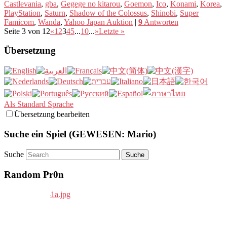
Castlevania
,
gba
,
Gegege no kitarou
,
Goemon
,
Ico
,
Konami
,
Korea
,
PlayStation
,
Saturn
,
Shadow of the Colossus
,
Shinobi
,
Super
Famicom
,
Wanda
,
Yahoo Japan Auktion
|
9
Antworten
Seite 3 von 12
«
1
2
3
4
5
...
10
...
»
Letzte »
Übersetzung
Als Standard Sprache
Übersetzung bearbeiten
Suche ein Spiel (GEWESEN: Mario)
Suche
Random Pr0n