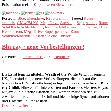
biete Ihnen eine kurze Einführung des letzteren und eine Video-
Präsentation meiner Kopie.
Lesen Sie weiter
→
Posted in
Blog
,
Megadrive
,
Retro-Gaming
|
Tagged
Korea
,
exklusiv
,
GM 4054 KS
,
MegaDrive
,
Samsung
,
Sega
,
shmup
,
Raum
Schildkröte Schlachtschiff
,
Raum Schildkrötenschiff
,
toaplan
,
Uzza
Keobukseon
,
Mega Drive
,
Super-gemboyi
,
Raum
Schildkrötenschiff
|
Lassen Sie eine Antwort
Blu-ray : neue Vorbestellungen !
Gesendet am
23 Mai 2012
durch
Dentifritz
4
Bis
Es ist kein Kraftstoff: Wrath of the White Witch
in seinem
US-, hier sind einige neue Vorbestellungen, die mich auf die
bevorstehende Veröffentlichung in Japan neuer erinnern lassen
Blu-
ray Ghibli
. Hinweis für Interessenten und Fans des Meisters Hayao
Miyazaki, die
3 neue Kuchen blau
werden zwischen den zu
erwartenden 20 Juni und 18 Juli und bietet einige Synchronisationen
und Untertitel in Französisch.
Lesen Sie weiter
→