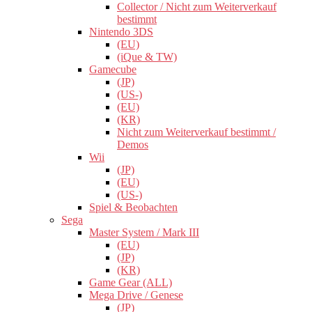
Collector / Nicht zum Weiterverkauf
bestimmt
Nintendo 3DS
(EU)
(iQue & TW)
Gamecube
(JP)
(US-)
(EU)
(KR)
Nicht zum Weiterverkauf bestimmt /
Demos
Wii
(JP)
(EU)
(US-)
Spiel & Beobachten
Sega
Master System / Mark III
(EU)
(JP)
(KR)
Game Gear (ALL)
Mega Drive / Genese
(JP)