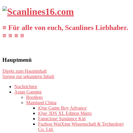
≡ Für alle von euch, Scanlines Liebhaber.
≡ ≡ ≡ ≡
Hauptmenü
Direkt zum Hauptinhalt
Spring zur sekunären Inhalt
Nachrichten
Asian Gaming
Bootlegs
Mainland China
iQue Game Boy Advance
iQue 3DS XL Edition Mario
Famiclone Sundance Kid
Fuzhou WaiXing Wissenschaft & Technology
Co. Ltd.