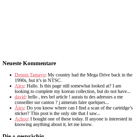
Neueste Kommentare
Dennis Tamayo
:
My country had the Mega Drive back in the
1990s
,
but it’s in NTSC
.
Alex
: Hallo.
Is this page still somewhat looked at
?
I am
looking to complete my korean collection
,
but do not have..
.
david
:
hello
,
tres bel article
!
aurais tu des adresses a me
conseiller sur canton
?
j aimerais faire quelques..
.
Álex
: Do you know where can I find a scan of the cartridge’s
sticker? This post is the only site that I saw...
Achoo
: I bought one of these today. If anyone is interested in
knowing anything about it, let me know.
Die + gesprächig