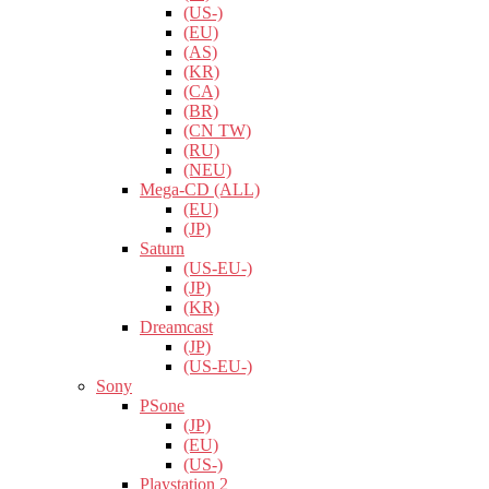
(US-)
(EU)
(AS)
(KR)
(CA)
(BR)
(CN TW)
(RU)
(NEU)
Mega-CD (ALL)
(EU)
(JP)
Saturn
(US-EU-)
(JP)
(KR)
Dreamcast
(JP)
(US-EU-)
Sony
PSone
(JP)
(EU)
(US-)
Playstation 2