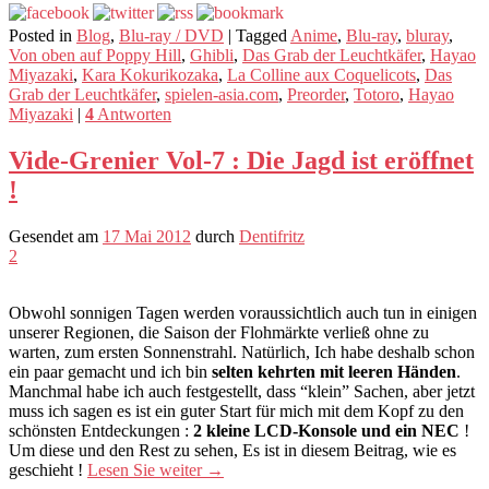
Posted in
Blog
,
Blu-ray / DVD
|
Tagged
Anime
,
Blu-ray
,
bluray
,
Von oben auf Poppy Hill
,
Ghibli
,
Das Grab der Leuchtkäfer
,
Hayao
Miyazaki
,
Kara Kokurikozaka
,
La Colline aux Coquelicots
,
Das
Grab der Leuchtkäfer
,
spielen-asia.com
,
Preorder
,
Totoro
,
Hayao
Miyazaki
|
4
Antworten
Vide-Grenier Vol-7 : Die Jagd ist eröffnet
!
Gesendet am
17 Mai 2012
durch
Dentifritz
2
Obwohl sonnigen Tagen werden voraussichtlich auch tun in einigen
unserer Regionen, die Saison der Flohmärkte verließ ohne zu
warten, zum ersten Sonnenstrahl. Natürlich, Ich habe deshalb schon
ein paar gemacht und ich bin
selten kehrten mit leeren Händen
.
Manchmal habe ich auch festgestellt, dass “klein” Sachen, aber jetzt
muss ich sagen es ist ein guter Start für mich mit dem Kopf zu den
schönsten Entdeckungen :
2 kleine LCD-Konsole und ein NEC
!
Um diese und den Rest zu sehen, Es ist in diesem Beitrag, wie es
geschieht !
Lesen Sie weiter
→