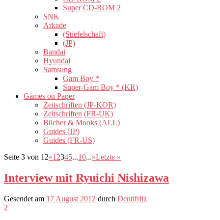
Super CD-ROM 2
SNK
Arkade
(Stiefelschaft)
(JP)
Bandai
Hyundai
Samsung
Gam Boy *
Super-Gam Boy * (KR)
Games on Paper
Zeitschriften (JP-KOR)
Zeitschriften (FR-UK)
Bücher & Mooks (ALL)
Guides (JP)
Guides (FR-US)
Seite 3 von 12
«
1
2
3
4
5
...
10
...
»
Letzte »
Interview mit Ryuichi Nishizawa
Gesendet am
17 August 2012
durch
Dentifritz
2