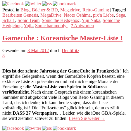
Posted in
Blog
,
Bücher & BD
,
Megadrive
,
Retro-Gaming
|
Tagged
Bearbeiten Genesis
,
MegaDrive
,
Naoto Oshima
,
pix'n Liebe
,
Sega
,
Schall-
,
Sonic Team
,
Sonic the Hedgehog
,
Yuji Naka
,
Sonic the
Hedgehog
,
Yuji-
,
Sonic baramdolyi
|
7
Antworten
Gamecube : Koreanische Master-Liste !
Gesendet am
3 Mai 2012
durch
Dentifritz
8
Dies ist der zehnte Jahrestag der GameCube in Frankreich !
Ich
ergriff die Gelegenheit, wenn der GameCube Köpfen besetzt, eine
exklusive Liste zu präsentieren und bat mich einige Monate der
Forschung :
die Master-Liste von Spielen in Südkorea
veröffentlicht
. Nach einem Gespräch mit einem koreanischen
Sammler und abgekocht viele Blogs von Retro-Gaming in diesem
Land, das ich denke, ich kann heute sagen, dass die Liste
vollständig ist ! Die “Full-setteurs” glücklich sein, denn es zählt
nicht
DASS 27 Wertpapiere
… Leider, wie die iQue GBA-Spiele,
sie wird ziemlich schwer zu finden.
Lesen Sie weiter
→