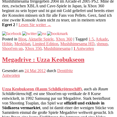
Mushihimesama freigegeben 2004 im Arcade-et 2005 PS2. Mine de
rien, zwischen XBLA und Cave-Spiele in Japan, la Xbox 360
beginnt zu sein hyper und ist gut mit Gold geliefert und bereits einer
der Konsolen müssen sich für alle Fans von Pellets. Geez, fand ich
eine zweite Konsole Asien nicht zu teuer, um in meinem setzen
Egret 2
!
Lesen Sie weiter
→
Posted in
Blog
,
Aktuelle Spiele
,
Xbox 360
|
Tagged
1.5
,
Arkade
,
Höhle
,
Merkblatt
,
Limited Edition
,
Mushihimesama HD
,
shmup
,
Shoot'em up
,
Xbox 350
,
Mushihimesama
|
1
Antworten
Megadrive : Uzza Keobukseon
Gesendet am
24 Mai 2012
durch
Dentifritz
Antworten
Uzza Keobukseon (Raum Schildkrötenschiff)
, auch als
Raum
Schildkrötenschiff
, est une Shoot'em up vertikale de 8 Kurse
entwickelt, in 1992 Samsung par sur Megadrive. Stark beeinflusst
von Shooting Toaplan, das Spiel war
offiziell und exklusiv in
Südkorea vermarktet
, und ist damit einer der wenigen Stücke von
Sammlern einmal die große Spiele Megadrive weltweit gesucht. Ich