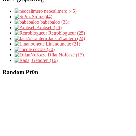
neocalimero (45)
Sp!nz (44)
bababaloo (33)
Ambseb (29)
Retroblogueur (25)
Jack'o'Lantern (24)
Linanounette (21)
cocole (20)
DIlanNoKaze (17)
Geboren (16)
Random Pr0n