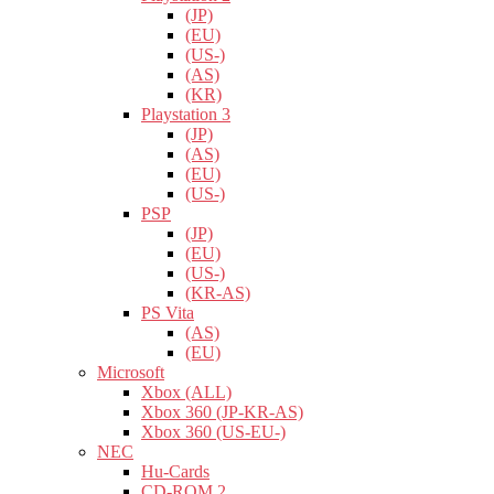
(JP)
(EU)
(US-)
(AS)
(KR)
Playstation 3
(JP)
(AS)
(EU)
(US-)
PSP
(JP)
(EU)
(US-)
(KR-AS)
PS Vita
(AS)
(EU)
Microsoft
Xbox (ALL)
Xbox 360 (JP-KR-AS)
Xbox 360 (US-EU-)
NEC
Hu-Cards
CD-ROM 2