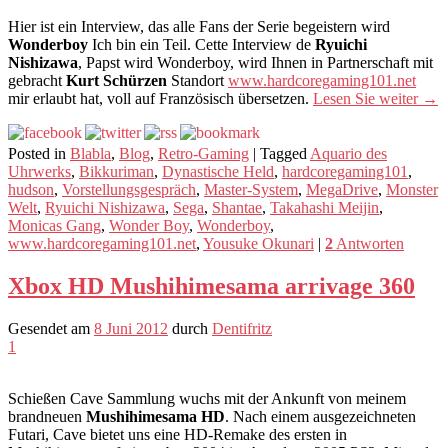
Hier ist ein Interview, das alle Fans der Serie begeistern wird
Wonderboy
Ich bin ein Teil. Cette Interview de
Ryuichi
Nishizawa
, Papst wird Wonderboy, wird Ihnen in Partnerschaft mit
gebracht
Kurt Schürzen
Standort
www.hardcoregaming101.net
mir erlaubt hat, voll auf Französisch übersetzen.
Lesen Sie weiter
→
Posted in
Blabla
,
Blog
,
Retro-Gaming
|
Tagged
Aquario des
Uhrwerks
,
Bikkuriman
,
Dynastische Held
,
hardcoregaming101
,
hudson
,
Vorstellungsgespräch
,
Master-System
,
MegaDrive
,
Monster
Welt
,
Ryuichi Nishizawa
,
Sega
,
Shantae
,
Takahashi Meijin
,
Monicas Gang
,
Wonder Boy
,
Wonderboy
,
www.hardcoregaming101.net
,
Yousuke Okunari
|
2
Antworten
Xbox HD Mushihimesama arrivage 360
Gesendet am
8 Juni 2012
durch
Dentifritz
1
Schießen Cave Sammlung wuchs mit der Ankunft von meinem
brandneuen
Mushihimesama HD
. Nach einem ausgezeichneten
Futari, Cave bietet uns eine HD-Remake des ersten in