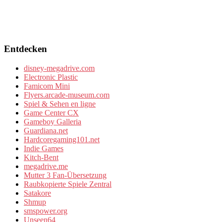
Entdecken
disney-megadrive.com
Electronic Plastic
Famicom Mini
Flyers.arcade-museum.com
Spiel & Sehen en ligne
Game Center CX
Gameboy Galleria
Guardiana.net
Hardcoregaming101.net
Indie Games
Kitch-Bent
megadrive.me
Mutter 3 Fan-Übersetzung
Raubkopierte Spiele Zentral
Satakore
Shmup
smspower.org
Unseen64