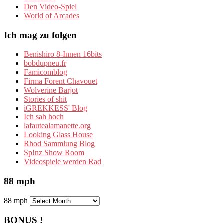
Den Video-Spiel
World of Arcades
Ich mag zu folgen
Benishiro 8-Innen 16bits
bobdupneu.fr
Famicomblog
Firma Forent Chavouet
Wolverine Barjot
Stories of shit
iGREKKESS' Blog
Ich sah hoch
lafautealamanette.org
Looking Glass House
Rhod Sammlung Blog
Sp!nz Show Room
Videospiele werden Rad
88 mph
88 mph
BONUS !