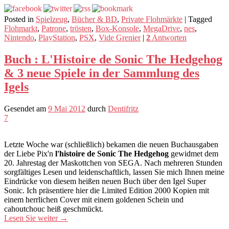
Posted in
Spielzeug
,
Bücher & BD
,
Private Flohmärkte
|
Tagged
Flohmarkt
,
Patrone
,
trösten
,
Box-Konsole
,
MegaDrive
,
nes
,
Nintendo
,
PlayStation
,
PSX
,
Vide Grenier
|
2
Antworten
Buch : L'Histoire de Sonic The Hedgehog
& 3 neue Spiele in der Sammlung des
Igels
Gesendet am
9 Mai 2012
durch
Dentifritz
7
Letzte Woche war (schließlich) bekamen die neuen Buchausgaben
der Liebe Pix'n
l'histoire de Sonic The Hedgehog
gewidmet dem
20. Jahrestag der Maskottchen von SEGA. Nach mehreren Stunden
sorgfältiges Lesen und leidenschaftlich, lassen Sie mich Ihnen meine
Eindrücke von diesem heißen neuen Buch über den Igel Super
Sonic. Ich präsentiere hier die Limited Edition 2000 Kopien mit
einem herrlichen Cover mit einem goldenen Schein und
cahoutchouc heiß geschmückt.
Lesen Sie weiter
→