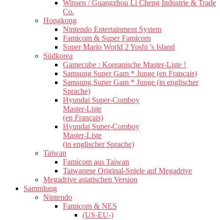
Winsen / Guangzhou Li Cheng Industrie & Trade
Co.
Hongkong
Nintendo Entertainment System
Famicom & Super Famicom
Super Mario World 2 Yoshi 's Island
Südkorea
Gamecube : Koreanische Master-Liste !
Samsung Super Gam * Junge (en Français)
Samsung Super Gam * Junge (in englischer
Sprache)
Hyundai Super-Comboy
Master-Liste
(en Français)
Hyundai Super-Comboy
Master-Liste
(in englischer Sprache)
Taiwan
Famicom aus Taiwan
Taiwanese Original-Spiele auf Megadrive
Megadrive asiatischen Version
Sammlung
Nintendo
Famicom & NES
(US-EU-)