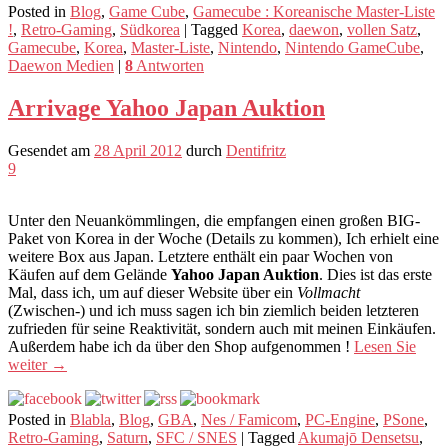
Posted in
Blog
,
Game Cube
,
Gamecube : Koreanische Master-Liste
!
,
Retro-Gaming
,
Südkorea
|
Tagged
Korea
,
daewon
,
vollen Satz
,
Gamecube
,
Korea
,
Master-Liste
,
Nintendo
,
Nintendo GameCube
,
Daewon Medien
|
8
Antworten
Arrivage Yahoo Japan Auktion
Gesendet am
28 April 2012
durch
Dentifritz
9
Unter den Neuankömmlingen, die empfangen einen großen BIG-
Paket von Korea in der Woche (Details zu kommen), Ich erhielt eine
weitere Box aus Japan. Letztere enthält ein paar Wochen von
Käufen auf dem Gelände
Yahoo Japan Auktion
. Dies ist das erste
Mal, dass ich, um auf dieser Website über ein
Vollmacht
(Zwischen-) und ich muss sagen ich bin ziemlich beiden letzteren
zufrieden für seine Reaktivität, sondern auch mit meinen Einkäufen.
Außerdem habe ich da über den Shop aufgenommen !
Lesen Sie
weiter
→
Posted in
Blabla
,
Blog
,
GBA
,
Nes / Famicom
,
PC-Engine
,
PSone
,
Retro-Gaming
,
Saturn
,
SFC / SNES
|
Tagged
Akumajō Densetsu
,