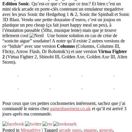
Edition Sonic
. Qu’est-ce que c’est que ce truc? Et bien c’est un
mini stick arcade en porte-clés contenant un emulateur megadrive
avec les jeux Sonic the Hedgehog 1 & 2, Sonic the Spinball et Sonic
3D Blast. Vendu une petite douzaine d’euros, c’est un joujou en
plastique un peu cheap (ça fait jouet happy meal un peu), à
l’émulation passable (50hz, musique lente) mais que je trouve
tellement cool
Une bonne solution en cas de crise de
“sonicite aigue” soudaine! A noter qu’il existe 2 autres versions de
ce “bidule” avec une version
Columns
(Columns, Columns III,
Flicky, Arrow Flash, Dr Robotnik’s) et une version
Virtua Fighter
2
(Virtua Fighter 2, Shinobi III, Golden Axe, Golden Axe III, Alien
Storm).
Pour ceux que ces petites cochonneries intéressent, sachez que j’ai
commandé le miens chez
gamesbasement.co.uk
et qu’il est arrivé 3
jours après ma commande.
Posted in
Megadrive
|
Tagged
arcade nano
,
atgame
,
genesis
,