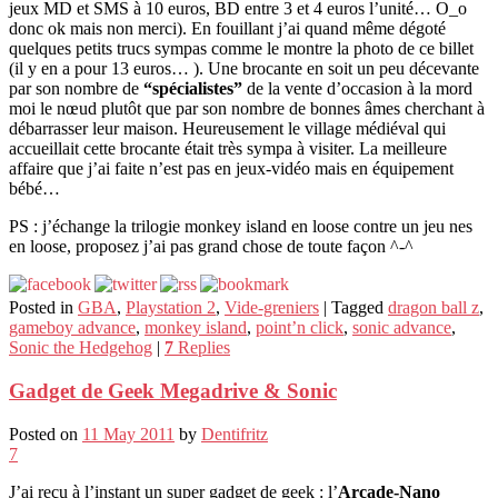
jeux MD et SMS à 10 euros, BD entre 3 et 4 euros l’unité… O_o
donc ok mais non merci). En fouillant j’ai quand même dégoté
quelques petits trucs sympas comme le montre la photo de ce billet
(il y en a pour 13 euros… ). Une brocante en soit un peu décevante
par son nombre de
“spécialistes”
de la vente d’occasion à la mord
moi le nœud plutôt que par son nombre de bonnes âmes cherchant à
débarrasser leur maison. Heureusement le village médiéval qui
accueillait cette brocante était très sympa à visiter. La meilleure
affaire que j’ai faite n’est pas en jeux-vidéo mais en équipement
bébé…
PS : j’échange la trilogie monkey island en loose contre un jeu nes
en loose, proposez j’ai pas grand chose de toute façon ^-^
Posted in
GBA
,
Playstation 2
,
Vide-greniers
|
Tagged
dragon ball z
,
gameboy advance
,
monkey island
,
point’n click
,
sonic advance
,
Sonic the Hedgehog
|
7
Replies
Gadget de Geek Megadrive & Sonic
Posted on
11 May 2011
by
Dentifritz
7
J’ai reçu à l’instant un super gadget de geek : l’
Arcade-Nano