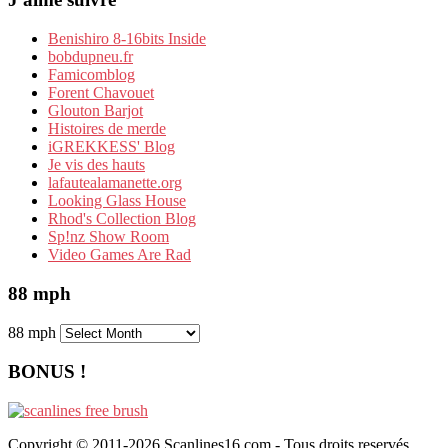
Benishiro 8-16bits Inside
bobdupneu.fr
Famicomblog
Forent Chavouet
Glouton Barjot
Histoires de merde
iGREKKESS' Blog
Je vis des hauts
lafautealamanette.org
Looking Glass House
Rhod's Collection Blog
Sp!nz Show Room
Video Games Are Rad
88 mph
88 mph
BONUS !
Copyright © 2011-2026 Scanlines16.com - Tous droits reservés