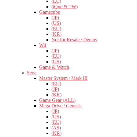
(EU)
(iQue & TW)
Gamecube
(JP)
(US)
(EU)
(KR)
Not for Resale / Demos
Wii
(JP)
(EU)
(US)
Game & Watch
Sega
Master System / Mark III
(EU)
(JP)
(KR)
Game Gear (ALL)
Mega Drive / Genesis
(JP)
(US)
(EU)
(AS)
(KR)