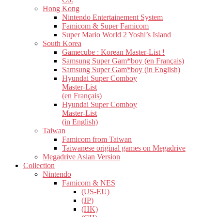
Hong Kong
Nintendo Entertainement System
Famicom & Super Famicom
Super Mario World 2 Yoshi’s Island
South Korea
Gamecube : Korean Master-List !
Samsung Super Gam*boy (en Français)
Samsung Super Gam*boy (in English)
Hyundai Super Comboy
Master-List
(en Français)
Hyundai Super Comboy
Master-List
(in English)
Taiwan
Famicom from Taiwan
Taiwanese original games on Megadrive
Megadrive Asian Version
Collection
Nintendo
Famicom & NES
(US-EU)
(JP)
(HK)