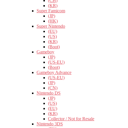
(CH)
(KR)
Super Famicom
(JP)
(HK)
Super Nintendo
(EU)
(US)
(KR)
(Boot)
Gameboy
(JP)
(US-EU)
(Boot)
Gameboy Advance
(US-EU)
(JP)
(CN)
Nintendo DS
(JP)
(US)
(EU)
(KR)
Collector / Not for Resale
Nintendo 3DS