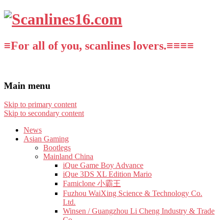
≡For all of you, scanlines lovers.≡≡≡≡
Main menu
Skip to primary content
Skip to secondary content
News
Asian Gaming
Bootlegs
Mainland China
iQue Game Boy Advance
iQue 3DS XL Edition Mario
Famiclone 小霸王
Fuzhou WaiXing Science & Technology Co.
Ltd.
Winsen / Guangzhou Li Cheng Industry & Trade
Co.