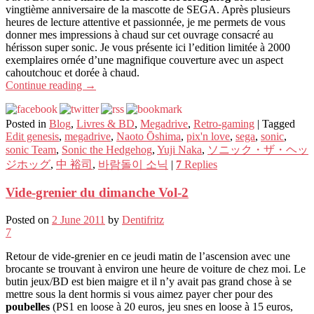
vingtième anniversaire de la mascotte de SEGA. Après plusieurs
heures de lecture attentive et passionnée, je me permets de vous
donner mes impressions à chaud sur cet ouvrage consacré au
hérisson super sonic. Je vous présente ici l’edition limitée à 2000
exemplaires ornée d’une magnifique couverture avec un aspect
cahoutchouc et dorée à chaud.
Continue reading
→
Posted in
Blog
,
Livres & BD
,
Megadrive
,
Retro-gaming
|
Tagged
Edit genesis
,
megadrive
,
Naoto Ōshima
,
pix'n love
,
sega
,
sonic
,
sonic Team
,
Sonic the Hedgehog
,
Yuji Naka
,
ソニック・ザ・ヘッ
ジホッグ
,
中 裕司
,
바람돌이 소닉
|
7
Replies
Vide-grenier du dimanche Vol-2
Posted on
2 June 2011
by
Dentifritz
7
Retour de vide-grenier en ce jeudi matin de l’ascension avec une
brocante se trouvant à environ une heure de voiture de chez moi. Le
butin jeux/BD est bien maigre et il n’y avait pas grand chose à se
mettre sous la dent hormis si vous aimez payer cher pour des
poubelles
(PS1 en loose à 20 euros, jeu snes en loose à 15 euros,