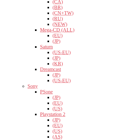
(CA)
(BR)
(CN+TW)
(RU)
(NEW)
Mega-CD (ALL)
(EU)
(JP)
Saturn
(US-EU)
(JP)
(KR)
Dreamcast
(JP)
(US-EU)
Sony
PSone
(JP)
(EU)
(US)
Playstation 2
(JP)
(EU)
(US)
(AS)