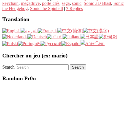
keychain
,
megadrive
,
porte-clés
,
sega
,
sonic
,
Sonic 3D Blast
,
Sonic
the Hedgehog
,
Sonic the Spinball
|
7
Replies
Translation
Chercher un jeu (ex: mario)
Search
Random Pr0n