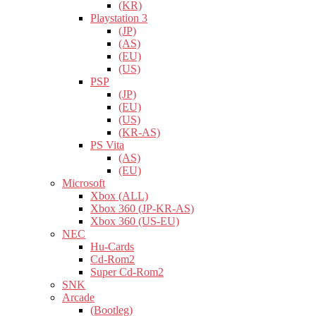
(KR)
Playstation 3
(JP)
(AS)
(EU)
(US)
PSP
(JP)
(EU)
(US)
(KR-AS)
PS Vita
(AS)
(EU)
Microsoft
Xbox (ALL)
Xbox 360 (JP-KR-AS)
Xbox 360 (US-EU)
NEC
Hu-Cards
Cd-Rom2
Super Cd-Rom2
SNK
Arcade
(Bootleg)