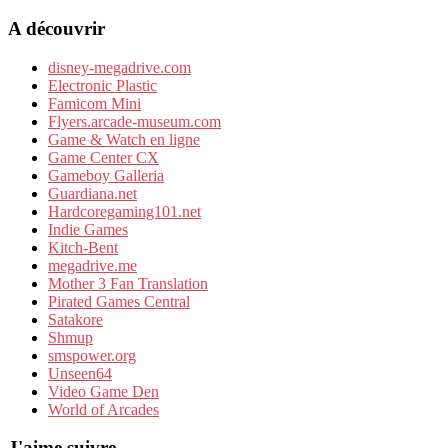
A découvrir
disney-megadrive.com
Electronic Plastic
Famicom Mini
Flyers.arcade-museum.com
Game & Watch en ligne
Game Center CX
Gameboy Galleria
Guardiana.net
Hardcoregaming101.net
Indie Games
Kitch-Bent
megadrive.me
Mother 3 Fan Translation
Pirated Games Central
Satakore
Shmup
smspower.org
Unseen64
Video Game Den
World of Arcades
J'aime suivre