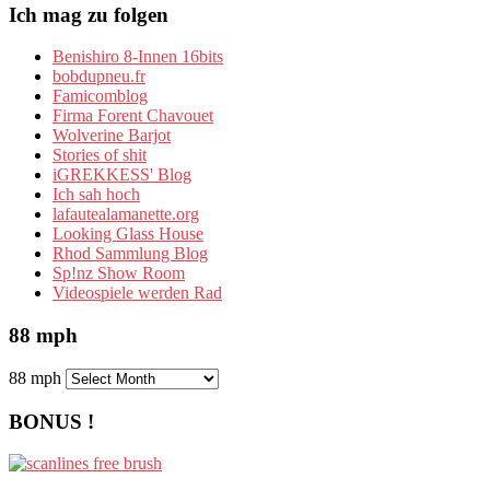
Ich mag zu folgen
Benishiro 8-Innen 16bits
bobdupneu.fr
Famicomblog
Firma Forent Chavouet
Wolverine Barjot
Stories of shit
iGREKKESS' Blog
Ich sah hoch
lafautealamanette.org
Looking Glass House
Rhod Sammlung Blog
Sp!nz Show Room
Videospiele werden Rad
88 mph
88 mph
BONUS !