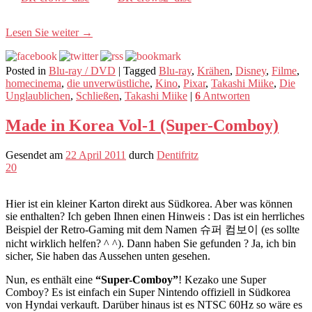
Lesen Sie weiter
→
Posted in
Blu-ray / DVD
|
Tagged
Blu-ray
,
Krähen
,
Disney
,
Filme
,
homecinema
,
die unverwüstliche
,
Kino
,
Pixar
,
Takashi Miike
,
Die
Unglaublichen
,
Schließen
,
Takashi Miike
|
6
Antworten
Made in Korea Vol-1 (Super-Comboy)
Gesendet am
22 April 2011
durch
Dentifritz
20
Hier ist ein kleiner Karton direkt aus Südkorea. Aber was können
sie enthalten? Ich geben Ihnen einen Hinweis : Das ist ein herrliches
Beispiel der Retro-Gaming mit dem Namen 슈퍼 컴보이 (es sollte
nicht wirklich helfen? ^ ^). Dann haben Sie gefunden ? Ja, ich bin
sicher, Sie haben das Aussehen unten gesehen.
Nun, es enthält eine
“Super-Comboy”
! Kezako une Super
Comboy? Es ist einfach ein Super Nintendo offiziell in Südkorea
von Hyndai verkauft. Darüber hinaus ist es NTSC 60Hz so wäre es