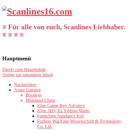
≡ Für alle von euch, Scanlines Liebhaber.
≡ ≡ ≡ ≡
Hauptmenü
Direkt zum Hauptinhalt
Spring zur sekunären Inhalt
Nachrichten
Asian Gaming
Bootlegs
Mainland China
iQue Game Boy Advance
iQue 3DS XL Edition Mario
Famiclone Sundance Kid
Fuzhou WaiXing Wissenschaft & Technology
Co. Ltd.