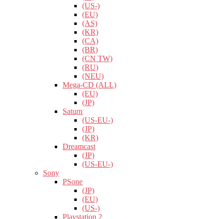
(US-)
(EU)
(AS)
(KR)
(CA)
(BR)
(CN TW)
(RU)
(NEU)
Mega-CD (ALL)
(EU)
(JP)
Saturn
(US-EU-)
(JP)
(KR)
Dreamcast
(JP)
(US-EU-)
Sony
PSone
(JP)
(EU)
(US-)
Playstation 2