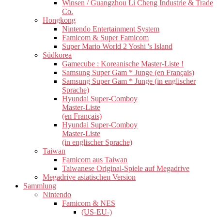
Winsen / Guangzhou Li Cheng Industrie & Trade
Co.
Hongkong
Nintendo Entertainment System
Famicom & Super Famicom
Super Mario World 2 Yoshi 's Island
Südkorea
Gamecube : Koreanische Master-Liste !
Samsung Super Gam * Junge (en Français)
Samsung Super Gam * Junge (in englischer
Sprache)
Hyundai Super-Comboy
Master-Liste
(en Français)
Hyundai Super-Comboy
Master-Liste
(in englischer Sprache)
Taiwan
Famicom aus Taiwan
Taiwanese Original-Spiele auf Megadrive
Megadrive asiatischen Version
Sammlung
Nintendo
Famicom & NES
(US-EU-)