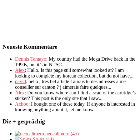
Neueste Kommentare
Dennis Tamayo
:
My country had the Mega Drive back in the
1990s
,
but it’s in NTSC
.
Alex
: Hallo.
Is this page still somewhat looked at
?
I am
looking to complete my korean collection
,
but do not have..
.
david
:
hello
,
tres bel article
!
aurais tu des adresses a me
conseiller sur canton
?
j aimerais faire quelques..
.
Álex
: Do you know where can I find a scan of the cartridge’s
sticker? This post is the only site that I saw...
Achoo
: I bought one of these today. If anyone is interested in
knowing anything about it, let me know.
Die + gesprächig
neocalimero (45)
Sp!nz (44)