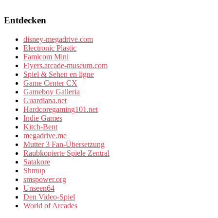
Entdecken
disney-megadrive.com
Electronic Plastic
Famicom Mini
Flyers.arcade-museum.com
Spiel & Sehen en ligne
Game Center CX
Gameboy Galleria
Guardiana.net
Hardcoregaming101.net
Indie Games
Kitch-Bent
megadrive.me
Mutter 3 Fan-Übersetzung
Raubkopierte Spiele Zentral
Satakore
Shmup
smspower.org
Unseen64
Den Video-Spiel
World of Arcades