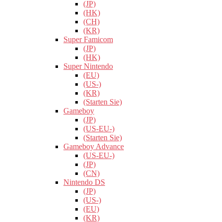
(JP)
(HK)
(CH)
(KR)
Super Famicom
(JP)
(HK)
Super Nintendo
(EU)
(US-)
(KR)
(Starten Sie)
Gameboy
(JP)
(US-EU-)
(Starten Sie)
Gameboy Advance
(US-EU-)
(JP)
(CN)
Nintendo DS
(JP)
(US-)
(EU)
(KR)