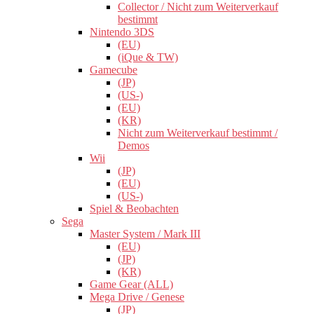
Collector / Nicht zum Weiterverkauf
bestimmt
Nintendo 3DS
(EU)
(iQue & TW)
Gamecube
(JP)
(US-)
(EU)
(KR)
Nicht zum Weiterverkauf bestimmt /
Demos
Wii
(JP)
(EU)
(US-)
Spiel & Beobachten
Sega
Master System / Mark III
(EU)
(JP)
(KR)
Game Gear (ALL)
Mega Drive / Genese
(JP)