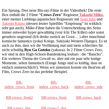
Ein Sprung, Drei neue Blu-ray-Filme in der Videothek! Die erste
Box enthält die 2 Filme “
Crows Zero
” Regisseur
Takashi Miike
,
einer meiner Lieblings-japanischen Regisseure mit
Sogo Ishii
und
Takeshi Kitano
(dessen letzter Spielfilm “Empörung” ist wirklich
sehr gut auch). Miike-Filme haben die Unterscheidung des Seins
immer entweder hyper gewalttätig (voir Ichi The Killer) oder sonst
geradezu ungesund (Ich denke zurück an Gozu… ) aber manchmal
komische fantastico (yokai Kriege, Sukiyaki Western Django). Es ist
auch zu ihm, dass wir die Verfilmung mal und mein schlechtes für
nicht schuldig
Ryu Ga Gotoku
(yakuza). In 2 Filme Crows Zero,
wir sind in den High-School-Bandenkrieg loubars : die “Bancho”.
Ein weiteres Thema der Gewalt so, aber mit ein paar sehr lustige
Momente, sehen fantastisch (Einige Jungs sind so kräftig, dass ist
einfach unmenschlich!). Wenn wir umsetzen konnte ein Beat'em all
Film, Crows Zero ist das perfekte Beispiel.
BR-
BR-
BR-
indest_crows_front
indest_crows_back
indest_crows_side
BR-crows_front2
BR-crows_front
BR-crows_back
BR-crows_disc
BR-crows2_disc