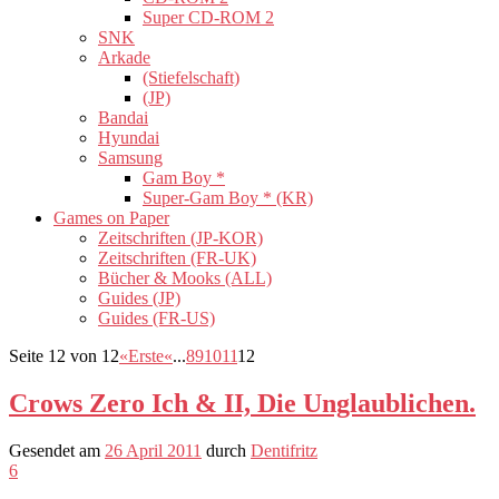
Super CD-ROM 2
SNK
Arkade
(Stiefelschaft)
(JP)
Bandai
Hyundai
Samsung
Gam Boy *
Super-Gam Boy * (KR)
Games on Paper
Zeitschriften (JP-KOR)
Zeitschriften (FR-UK)
Bücher & Mooks (ALL)
Guides (JP)
Guides (FR-US)
Seite 12 von 12
«Erste
«
...
8
9
10
11
12
Crows Zero Ich & II, Die Unglaublichen.
Gesendet am
26 April 2011
durch
Dentifritz
6