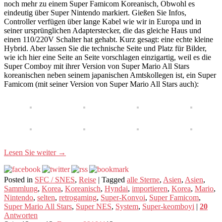
noch mehr zu einem Super Famicom Koreanisch, Obwohl es
eindeutig über Super Nintendo markiert. Gießen Sie Infos,
Controller verfügen über lange Kabel wie wir in Europa und in
seiner ursprünglichen Adapterstecker, die das gleiche Haus und
einen 110/220V Schalter hat gehabt. Kurz gesagt: eine echte kleine
Hybrid. Aber lassen Sie die technische Seite und Platz für Bilder,
wie ich hier eine Seite an Seite vorschlagen einzigartig, weil es die
Super Comboy mit ihrer Version von Super Mario All Stars
koreanischen neben seinem japanischen Amtskollegen ist, ein Super
Famicom (mit seiner Version von Super Mario All Stars auch):
Lesen Sie weiter
→
Posted in
SFC / SNES
,
Reise
|
Tagged
alle Sterne
,
Asien
,
Asien
,
Sammlung
,
Korea
,
Koreanisch
,
Hyndai
,
importieren
,
Korea
,
Mario
,
Nintendo
,
selten
,
retrogaming
,
Super-Konvoi
,
Super Famicom
,
Super Mario All Stars
,
Super NES
,
System
,
Super-keomboyi
|
20
Antworten