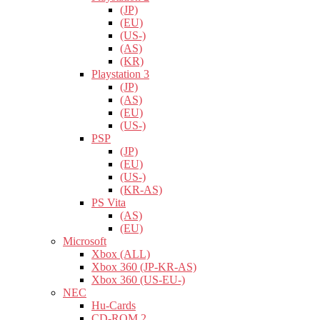
(JP)
(EU)
(US-)
(AS)
(KR)
Playstation 3
(JP)
(AS)
(EU)
(US-)
PSP
(JP)
(EU)
(US-)
(KR-AS)
PS Vita
(AS)
(EU)
Microsoft
Xbox (ALL)
Xbox 360 (JP-KR-AS)
Xbox 360 (US-EU-)
NEC
Hu-Cards
CD-ROM 2