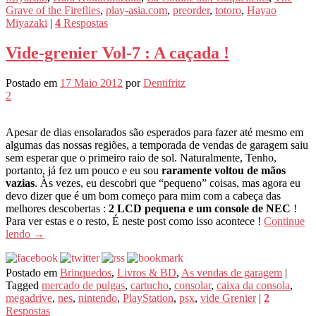
Grave of the Fireflies
,
play-asia.com
,
preorder
,
totoro
,
Hayao
Miyazaki
|
4
Respostas
Vide-grenier Vol-7 : A caçada !
Postado em
17 Maio 2012
por
Dentifritz
2
Apesar de dias ensolarados são esperados para fazer até mesmo em
algumas das nossas regiões, a temporada de vendas de garagem saiu
sem esperar que o primeiro raio de sol. Naturalmente, Tenho,
portanto, já fez um pouco e eu sou
raramente voltou de mãos
vazias
. Às vezes, eu descobri que “pequeno” coisas, mas agora eu
devo dizer que é um bom começo para mim com a cabeça das
melhores descobertas :
2 LCD pequena e um console de NEC
!
Para ver estas e o resto, É neste post como isso acontece !
Continue
lendo
→
Postado em
Brinquedos
,
Livros & BD
,
As vendas de garagem
|
Tagged
mercado de pulgas
,
cartucho
,
consolar
,
caixa da consola
,
megadrive
,
nes
,
nintendo
,
PlayStation
,
psx
,
vide Grenier
|
2
Respostas