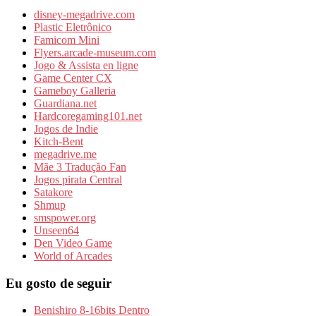
disney-megadrive.com
Plastic Eletrônico
Famicom Mini
Flyers.arcade-museum.com
Jogo & Assista en ligne
Game Center CX
Gameboy Galleria
Guardiana.net
Hardcoregaming101.net
Jogos de Indie
Kitch-Bent
megadrive.me
Mãe 3 Tradução Fan
Jogos pirata Central
Satakore
Shmup
smspower.org
Unseen64
Den Video Game
World of Arcades
Eu gosto de seguir
Benishiro 8-16bits Dentro