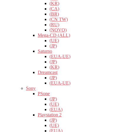
(KR)
(CA)
(BR)
(CN TW)
(RU)
(NOVO)
Mega-CD (ALL)
(UE)
(JP)
Saturno
(EUA-UE)
(JP)
(KR)
Dreamcast
(JP)
(EUA-UE)
Sony
PSone
(JP)
(UE)
(EUA)
Playstation 2
(JP)
(UE)
(EUA)