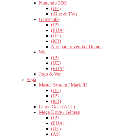
Nintendo 3DS
(UE)
(iQue & TW)
Gamecube
(JP)
(EUA)
(UE)
(KR)
Não para revenda / Demos
Wii
(JP)
(UE)
(EUA)
Jogo & Ver
Sega
Master System / Mark III
(UE)
(JP)
(KR)
Game Gear (ALL)
Mega Drive / Gênese
(JP)
(EUA)
(UE)
(AS)