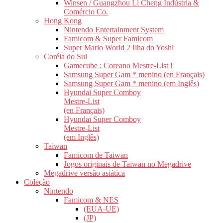
Winsen / Guangzhou Li Cheng Indústria &
Comércio Co.
Hong Kong
Nintendo Entertainment System
Famicom & Super Famicom
Super Mario World 2 Ilha do Yoshi
Coréia do Sul
Gamecube : Coreano Mestre-List !
Samsung Super Gam * menino (en Français)
Samsung Super Gam * menino (em Inglês)
Hyundai Super Comboy
Mestre-List
(en Français)
Hyundai Super Comboy
Mestre-List
(em Inglês)
Taiwan
Famicom de Taiwan
Jogos originais de Taiwan no Megadrive
Megadrive versão asiática
Coleção
Nintendo
Famicom & NES
(EUA-UE)
(JP)