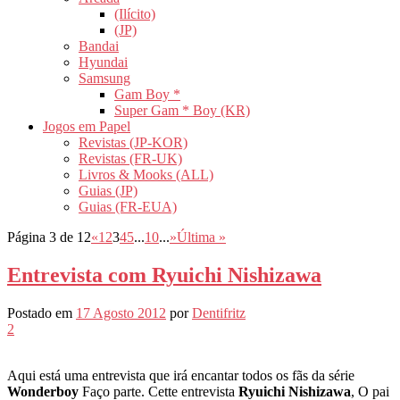
(Ilícito)
(JP)
Bandai
Hyundai
Samsung
Gam Boy *
Super Gam * Boy (KR)
Jogos em Papel
Revistas (JP-KOR)
Revistas (FR-UK)
Livros & Mooks (ALL)
Guias (JP)
Guias (FR-EUA)
Página 3 de 12
«
1
2
3
4
5
...
10
...
»
Última »
Entrevista com Ryuichi Nishizawa
Postado em
17 Agosto 2012
por
Dentifritz
2
Aqui está uma entrevista que irá encantar todos os fãs da série
Wonderboy
Faço parte. Cette entrevista
Ryuichi Nishizawa
, O pai