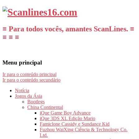
≡ Para todos vocês, amantes ScanLines. ≡
≡ ≡ ≡
Menu principal
Ir para o conteúdo principal
Ir para o conteúdo secundário
Notícia
Jogos da Ásia
Bootlegs
China Continental
iQue Game Boy Advance
iQue 3DS XL Edição Mario
Famiclone Cassidy e Sundance Kid
Fuzhou WaiXing Ciência & Technology Co.
Ltd.