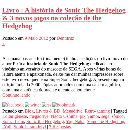
Livro : A história de Sonic The Hedgehog
& 3 novos jogos na coleção de the
Hedgehog
Postado em
9 Maio 2012
por
Dentifritz
7
A semana passada foi (finalmente) tenho as edições do livro novo do
amor Pix'n
a história de Sonic The Hedgehog
dedicada ao
vigésimo aniversário do mascote da SEGA. Após várias horas de
leitura atenta e apaixonada, deixe-me dar minhas impressões sobre
este livro novo quente na Super Sonic hedgehog. Apresento aqui a
edição limitada 2000 cópias adornados com uma capa magnífica,
com uma aparência dourada e quente cahoutchouc.
Continue lendo
→
Postado em
Blog
,
Livros & BD
,
Megadrive
,
Retro-gaming
|
Tagged
Editar gênese
,
megadrive
,
Naoto Oshima
,
pix'n amor
,
sega
,
sônico
,
Sonic Team
,
Sonic the Hedgehog
,
Yuji Naka
,
Sonic the Hedgehog
,
-Yuji
,
Sonic baramdolyi
|
7
Respostas