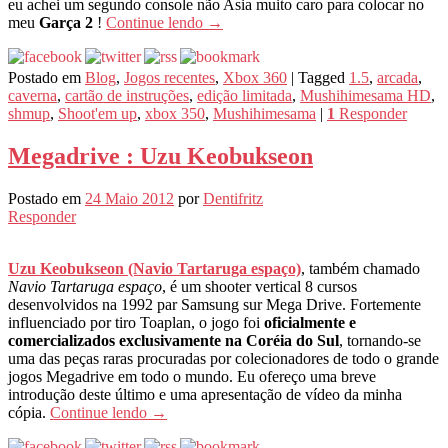
eu achei um segundo console não Asia muito caro para colocar no
meu
Garça 2
!
Continue lendo
→
Postado em
Blog
,
Jogos recentes
,
Xbox 360
|
Tagged
1.5
,
arcada
,
caverna
,
cartão de instruções
,
edição limitada
,
Mushihimesama HD
,
shmup
,
Shoot'em up
,
xbox 350
,
Mushihimesama
|
1
Responder
Megadrive : Uzu Keobukseon
Postado em
24 Maio 2012
por
Dentifritz
Responder
Uzu Keobukseon (Navio Tartaruga espaço)
, também chamado
Navio Tartaruga espaço
, é um shooter vertical 8 cursos
desenvolvidos na 1992 par Samsung sur Mega Drive. Fortemente
influenciado por tiro Toaplan, o jogo foi
oficialmente e
comercializados exclusivamente na Coréia do Sul
, tornando-se
uma das peças raras procuradas por colecionadores de todo o grande
jogos Megadrive em todo o mundo. Eu ofereço uma breve
introdução deste último e uma apresentação de vídeo da minha
cópia.
Continue lendo
→