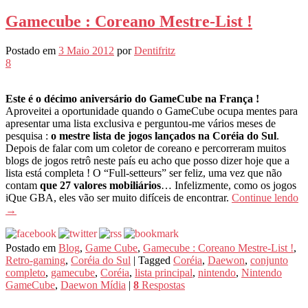
Gamecube : Coreano Mestre-List !
Postado em
3 Maio 2012
por
Dentifritz
8
Este é o décimo aniversário do GameCube na França !
Aproveitei a oportunidade quando o GameCube ocupa mentes para
apresentar uma lista exclusiva e perguntou-me vários meses de
pesquisa :
o mestre lista de jogos lançados na Coréia do Sul
.
Depois de falar com um coletor de coreano e percorreram muitos
blogs de jogos retrô neste país eu acho que posso dizer hoje que a
lista está completa ! O “Full-setteurs” ser feliz, uma vez que não
contam
que 27 valores mobiliários
… Infelizmente, como os jogos
iQue GBA, eles vão ser muito difíceis de encontrar.
Continue lendo
→
Postado em
Blog
,
Game Cube
,
Gamecube : Coreano Mestre-List !
,
Retro-gaming
,
Coréia do Sul
|
Tagged
Coréia
,
Daewon
,
conjunto
completo
,
gamecube
,
Coréia
,
lista principal
,
nintendo
,
Nintendo
GameCube
,
Daewon Mídia
|
8
Respostas