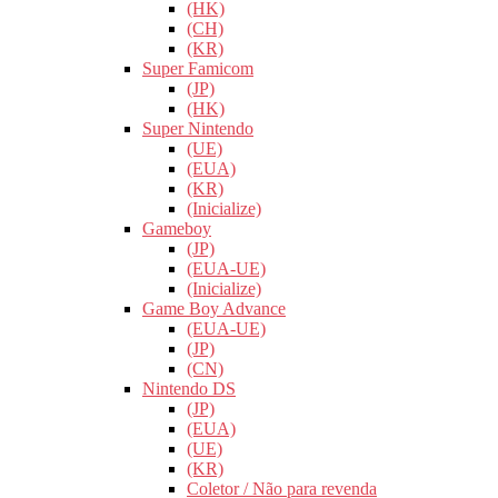
(HK)
(CH)
(KR)
Super Famicom
(JP)
(HK)
Super Nintendo
(UE)
(EUA)
(KR)
(Inicialize)
Gameboy
(JP)
(EUA-UE)
(Inicialize)
Game Boy Advance
(EUA-UE)
(JP)
(CN)
Nintendo DS
(JP)
(EUA)
(UE)
(KR)
Coletor / Não para revenda