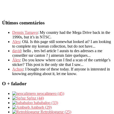
Últimos comentários
Dennis Tamayo
: My country had the Mega Drive back in the
1990s, but it’s in NTSC.
Alex
: Olá. Is this page still somewhat looked at? I am looking
to complete my korean collection, but do not have...
david
: hello , tres bel article ! aurais tu des adresses a me
conseiller sur canton ? j aimerais faire quelques...
Álex
: Do you know where can I find a scan of the cartridge’s
sticker? This post is the only site that I saw...
Achoo
: I bought one of these today. If anyone is interested in
knowing anything about it, let me know.
O + falador
neocalimero (45)
Sp!nz (44)
bababaloo (33)
Ambseb (29)
Retroblogueur (25)