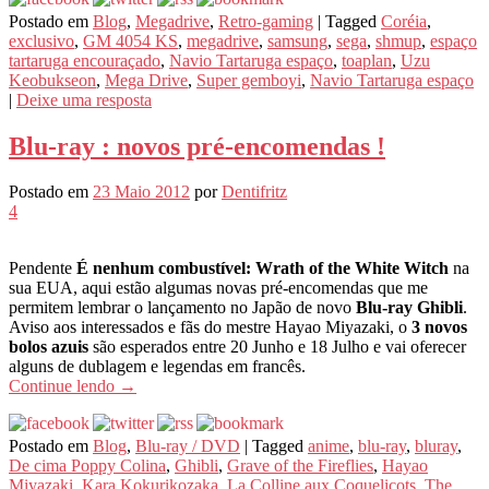
Postado em
Blog
,
Megadrive
,
Retro-gaming
|
Tagged
Coréia
,
exclusivo
,
GM 4054 KS
,
megadrive
,
samsung
,
sega
,
shmup
,
espaço
tartaruga encouraçado
,
Navio Tartaruga espaço
,
toaplan
,
Uzu
Keobukseon
,
Mega Drive
,
Super gemboyi
,
Navio Tartaruga espaço
|
Deixe uma resposta
Blu-ray : novos pré-encomendas !
Postado em
23 Maio 2012
por
Dentifritz
4
Pendente
É nenhum combustível: Wrath of the White Witch
na
sua EUA, aqui estão algumas novas pré-encomendas que me
permitem lembrar o lançamento no Japão de novo
Blu-ray Ghibli
.
Aviso aos interessados ​​e fãs do mestre Hayao Miyazaki, o
3 novos
bolos azuis
são esperados entre 20 Junho e 18 Julho e vai oferecer
alguns de dublagem e legendas em francês.
Continue lendo
→
Postado em
Blog
,
Blu-ray / DVD
|
Tagged
anime
,
blu-ray
,
bluray
,
De cima Poppy Colina
,
Ghibli
,
Grave of the Fireflies
,
Hayao
Miyazaki
,
Kara Kokurikozaka
,
La Colline aux Coquelicots
,
The