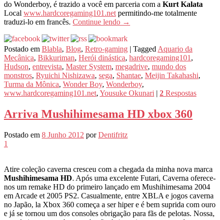
do Wonderboy, é trazido a você em parceria com a
Kurt Kalata
Local
www.hardcoregaming101.net
permitindo-me totalmente
traduzi-lo em francês.
Continue lendo
→
Postado em
Blabla
,
Blog
,
Retro-gaming
|
Tagged
Aquario da
Mecânica
,
Bikkuriman
,
Herói dinástica
,
hardcoregaming101
,
Hudson
,
entrevista
,
Master System
,
megadrive
,
mundo dos
monstros
,
Ryuichi Nishizawa
,
sega
,
Shantae
,
Meijin Takahashi
,
Turma da Mônica
,
Wonder Boy
,
Wonderboy
,
www.hardcoregaming101.net
,
Yousuke Okunari
|
2
Respostas
Arriva Mushihimesama HD xbox 360
Postado em
8 Junho 2012
por
Dentifritz
1
Atire coleção caverna cresceu com a chegada da minha nova marca
Mushihimesama HD
. Após uma excelente Futari, Caverna oferece-
nos um remake HD do primeiro lançado em Mushihimesama 2004
em Arcade et 2005 PS2. Casualmente, entre XBLA e jogos caverna
no Japão, la Xbox 360 começa a ser hiper e é bem suprida com ouro
e já se tornou um dos consoles obrigação para fãs de pelotas. Nossa,