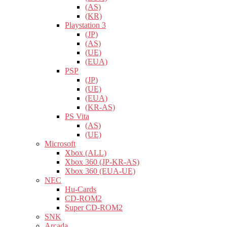
(AS)
(KR)
Playstation 3
(JP)
(AS)
(UE)
(EUA)
PSP
(JP)
(UE)
(EUA)
(KR-AS)
PS Vita
(AS)
(UE)
Microsoft
Xbox (ALL)
Xbox 360 (JP-KR-AS)
Xbox 360 (EUA-UE)
NEC
Hu-Cards
CD-ROM2
Super CD-ROM2
SNK
Arcada