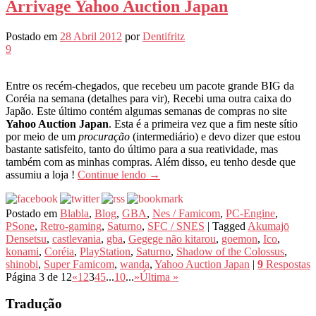
Arrivage Yahoo Auction Japan
Postado em
28 Abril 2012
por
Dentifritz
9
Entre os recém-chegados, que recebeu um pacote grande BIG da
Coréia na semana (detalhes para vir), Recebi uma outra caixa do
Japão. Este último contém algumas semanas de compras no site
Yahoo Auction Japan
. Esta é a primeira vez que a fim neste sítio
por meio de um
procuração
(intermediário) e devo dizer que estou
bastante satisfeito, tanto do último para a sua reatividade, mas
também com as minhas compras. Além disso, eu tenho desde que
assumiu a loja !
Continue lendo
→
Postado em
Blabla
,
Blog
,
GBA
,
Nes / Famicom
,
PC-Engine
,
PSone
,
Retro-gaming
,
Saturno
,
SFC / SNES
|
Tagged
Akumajō
Densetsu
,
castlevania
,
gba
,
Gegege não kitarou
,
goemon
,
Ico
,
konami
,
Coréia
,
PlayStation
,
Saturno
,
Shadow of the Colossus
,
shinobi
,
Super Famicom
,
wanda
,
Yahoo Auction Japan
|
9
Respostas
Página 3 de 12
«
1
2
3
4
5
...
10
...
»
Última »
Tradução