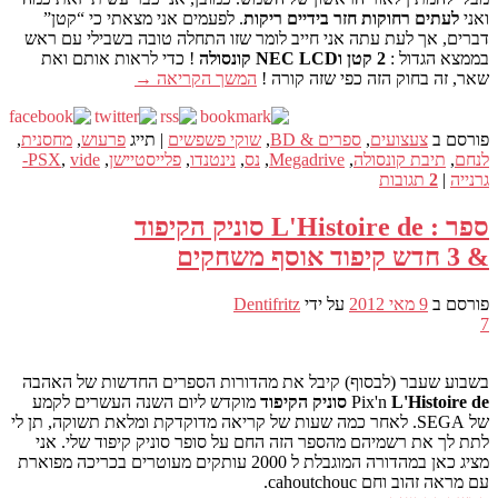
ואני
לעתים רחוקות חזר בידיים ריקות
. לפעמים אני מצאתי כי “קטן”
דברים, אך לעת עתה אני חייב לומר שזו התחלה טובה בשבילי עם ראש
בממצא הגדול :
2 קטן וNEC LCD קונסולה
! כדי לראות אותם ואת
שאר, זה בחוק הזה כפי שזה קורה !
המשך הקריאה
→
פורסם ב
צעצועים
,
ספרים & BD
,
שוקי פשפשים
|
תייג
פרעוש
,
מחסנית
,
לנחם
,
תיבת קונסולה
,
Megadrive
,
נס
,
נינטנדו
,
פלייסטיישן
,
,
PSX
vide-
גרנייה
|
2
תגובות
ספר : L'Histoire de סוניק הקיפוד
& 3 חדש קיפוד אוסף משחקים
פורסם ב
9 מאי 2012
על ידי
Dentifritz
7
בשבוע שעבר (לבסוף) קיבל את מהדורות הספרים החדשות של האהבה
L'Histoire de סוניק הקיפוד
Pix'n
מוקדש ליום השנה העשרים לקמע
של SEGA. לאחר כמה שעות של קריאה מדוקדקת ומלאת תשוקה, תן לי
לתת לך את רשמיהם מהספר הזה החם על סופר סוניק קיפוד שלי. אני
מציג כאן במהדורה המוגבלת ל 2000 עותקים מעוטרים בכריכה מפוארת
עם מראה זהוב וחם cahoutchouc.