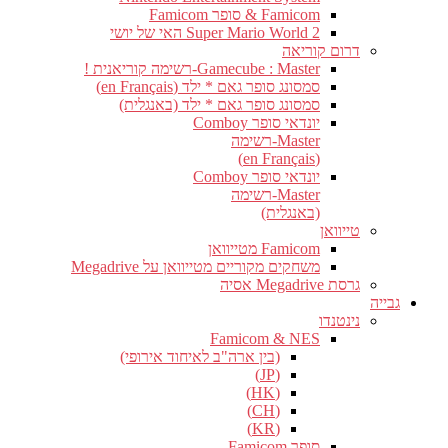
Famicom & סופר Famicom
Super Mario World 2 האי של יושי
דרום קוריאה
Gamecube : Master-רשימה קוריאנית !
סמסונג סופר גאם * ילד (en Français)
סמסונג סופר גאם * ילד (באנגלית)
יונדאי סופר Comboy
Master-רשימה
(en Français)
יונדאי סופר Comboy
Master-רשימה
(באנגלית)
טייוואן
Famicom מטייוואן
משחקים מקוריים מטייוואן על Megadrive
גרסת Megadrive אסיה
גבייה
נינטנדו
Famicom & NES
(בין ארה"ב לאיחוד אירופי)
(JP)
(HK)
(CH)
(KR)
סופר Famicom