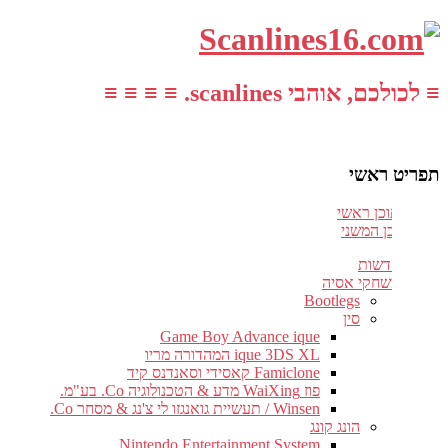
≡ לכולכם, אוהבי scanlines. ≡ ≡ ≡ ≡
תפריט ראשי
עבור לתוכן ראשי
דלג לתוכן המשני
חדשות
משחקי אסיה
Bootlegs
סין
Game Boy Advance ique
ique 3DS XL המהדורה מריו
Famiclone קאסידי וסאנדנס קיד
פוז WaiXing מדע & הטכנולוגיה Co. בע"מ.
Winsen / תעשיית גואנגזו לי צ'נג & מסחר Co.
הונג קונג
Nintendo Entertainment System