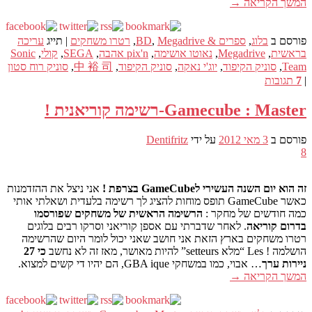
המשך הקריאה
→
פורסם ב
בלוג
,
ספרים & BD
Megadrive
,
,
רטרו משחקים
|
תייג
עריכה
בראשית
,
Megadrive
,
נאוטו אושימה
,
pix'n אהבה
,
SEGA
,
קולי
,
Sonic
Team
,
סוניק הקיפוד
,
יוג'י נאקה
,
סוניק הקיפוד
,
中 裕 司
,
סוניק רוח סטון
|
7
תגובות
Gamecube : Master-רשימה קוריאנית !
פורסם ב
3 מאי 2012
על ידי
Dentifritz
8
זה הוא יום השנה העשירי לGameCube בצרפת !
אני ניצל את ההזדמנות
כאשר GameCube תופס מוחות להציג לך רשימה בלעדית ושאלתי אותי
כמה חודשים של מחקר :
הרשימה הראשית של משחקים שפורסמו
בדרום קוריאה
. לאחר שדברתי עם אספן קוריאני וסרקו רבים בלוגים
רטרו משחקים בארץ הזאת אני חושב שאני יכול לומר היום שהרשימה
הושלמה ! Les “מלא setteurs” להיות מאושר, מאז זה לא נחשב
כי 27
ניירות ערך
… אבוי, כמו במשחקי GBA ique, הם יהיו די קשים למצוא.
המשך הקריאה
→