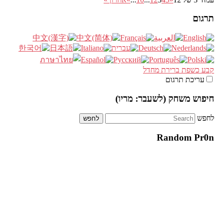
תרגום
קבע כשפת ברירת מחדל
עריכת תרגום
חיפוש משחק (לשעבר: מריו)
לחפש
Random Pr0n