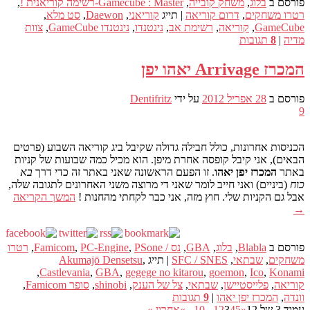
פורסם ב
בלוג
,
משחק קובייה
,
Gamecube : Master-רשימה קוריאנית !
,
רטרו משחקים
,
דרום קוריאה
|
תייג
קוריאני
,
Daewon
,
סט מלא
,
GameCube
,
קוריאה
,
רשימת אב
,
נינטנדו
,
נינטנדו GameCube
,
צוות
מדיה
|
8
תגובות
המכרז Arrivage יאהו יפן
פורסם ב
28 אפריל 2012
על ידי
Dentifritz
9
הכניסות אחרונות, כולל חבילה גדולה שקיבל ביג קוריאה השבוע (פרטים
הבאים), אני קיבל קופסה אחרת מיפן. הוא מכיל כמה שבועות של קניות
באתר
המכרז יפן יאהו
. זו הפעם הראשונה שאני באתר זה כדי דרך
בא
כוח
(ביניים) ואני חייב לומר שאני די מרוצה משני האחרונים לתגובה שלה,
אבל גם הקניות שלי. חוץ מזה, אני כבר לקחתי מהחנות !
המשך הקריאה
→
פורסם ב
Blabla
,
בלוג
,
GBA
,
נס / Famicom
PSone
,
PC-Engine
,
,
רטרו
משחקים
,
שבתאי
,
SFC / SNES
|
תייג
,
Akumajō Densetsu
,
Castlevania
,
GBA
,
gegege no kitarou
,
goemon
,
Ico
,
Konami
קוריאה
,
פלייסטיישן
,
שבתאי
,
צל של הענק
,
shinobi
,
סופר Famicom
,
וונדה
,
המכרז יפן יאהו
|
9
תגובות
עמוד 3 של 12
«
5
4
3
2
1
...
10
...
»
אחרון »