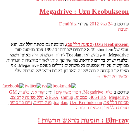
Megadrive : Uzu Keobukseon
פורסם ב
24 מאי 2012
על ידי
Dentifritz
תגובה
Uzu Keobukseon (ספינת חלל צב)
, המכונה גם
ספינת חלל צב
, הוא
אנכי של shoot'em עד 8 קורסים שפותחו ב 1992 צמד סמסונג סור
Megadrive. חזק בהשראת Toaplan לירות, המשחק היה
באופן רשמי
ובלעדי ישווק בדרום קוריאה
, מה שהופך אותו לאחד מהיצירות הנדירות
מבוקשות על ידי אספנים כל משחקים גדולים בעולם Megadrive. אני
מציע לך הקדמה קצרה של זה האחרון ומצגת וידאו של העותק שלי.
המשך הקריאה
→
פורסם ב
בלוג
,
Megadrive
,
רטרו משחקים
|
תייג
קוריאני
,
בלעדי
,
GM
Megadrive
,
4054 KS
,
סמסונג
,
shmup
,
SEGA
,
חלל ספינת קרב צב
,
ספינת חלל צב
,
Uzu Keobukseon
,
toaplan
,
מגה דרייב
,
גיים בוי סופר
,
ספינת חלל צב
|
השאירו תגובה
Blu-ray : הזמנות מראש חדשות !