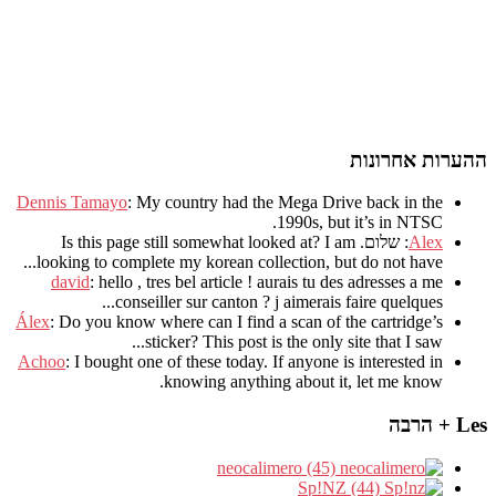
ההערות אחרונות
Dennis Tamayo
:
My country had the Mega Drive back in the
.
1990s
,
but it’s in NTSC
Alex
: שלום.
I am
?
Is this page still somewhat looked at
.
looking to complete my korean collection
,
but do not have..
david
:
hello
,
tres bel article
!
aurais tu des adresses a me
.
conseiller sur canton
?
j aimerais faire quelques..
Álex
: Do you know where can I find a scan of the cartridge’s
sticker? This post is the only site that I saw...
Achoo
: I bought one of these today. If anyone is interested in
knowing anything about it, let me know.
Les + הרבה
neocalimero (45)
Sp!NZ (44)