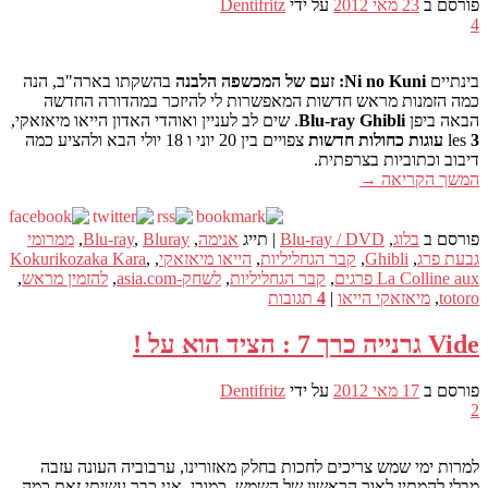
פורסם ב
23 מאי 2012
על ידי
Dentifritz
4
בינתיים
Ni no Kuni: זעם של המכשפה הלבנה
בהשקתו בארה"ב, הנה
כמה הזמנות מראש חדשות המאפשרות לי להיזכר במהדורה החדשה
הבאה ביפן
Blu-ray Ghibli
. שים לב לעניין ואוהדי האדון הייאו מיאזאקי,
3 עוגות כחולות חדשות
les
צפויים בין 20 יוני ו 18 יולי הבא ולהציע כמה
דיבוב וכתוביות בצרפתית.
המשך הקריאה
→
פורסם ב
בלוג
,
Blu-ray / DVD
|
תייג
אנימה
,
Bluray
,
Blu-ray
,
ממרומי
גבעת פרג
,
Ghibli
,
קבר הגחליליות
,
הייאו מיאזאקי
,
,
Kokurikozaka Kara
La Colline aux פרגים
,
קבר הגחליליות
,
לשחק-asia.com
,
להזמין מראש
,
totoro
,
מיאזאקי הייאו
|
4
תגובות
Vide גרנייה כרך 7 : הציד הוא על !
פורסם ב
17 מאי 2012
על ידי
Dentifritz
2
למרות ימי שמש צריכים לחכות בחלק מאזורינו, ערבוביה העונה עזבה
מבלי להמתין לאור הראשון של השמש. כמובן, אני כבר עשיתי זאת כמה