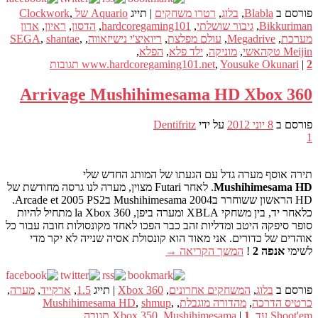
פורסם ב
Blabla
,
בלוג
,
רטרו משחקים
|
תייג
Aquario של Clockwork
,
Bikkuriman
,
גיבור שושלתי
,
hardcoregaming101
,
הדסון
,
ראיון
,
אדון
מערכת
,
Megadrive
,
עולם מפלצת
,
ריואיצ'י נישיזאווה
,
,
shantae
,
SEGA
Meijin טקהאשי
,
מוניקה
,
ילד פלא
,
הפלא
,
2
|
Yousuke Okunari
,
www.hardcoregaming101.net
תגובות
Arrivage Mushihimesama HD Xbox 360
פורסם ב
8 יוני 2012
על ידי
Dentifritz
1
תירה אוסף מערה גדל עם הגעתו של המותג החדש שלי
Mushihimesama HD
. לאחר Futari מצוין, מערה לנו גרסה מחודשת של
HD הראשון ששוחרר בMushihimesama 2004 בArcade et 2005 PS2.
כלאחר יד, בין משחקי XBLA ומערה ביפן, la Xbox 360 מתחיל להיות
סופר סיפקה היטב ומדליות זהב כבר הפכו לאחד מקונסולות חובה עבור כל
אוהדים של כדורים. אני מאוד הוא קונסולת אסיה שנייה לא יקר מדי
לשימי
אנפה 2
!
המשך הקריאה
→
פורסם ב
בלוג
,
המשחקים אחרונים
,
Xbox 360
|
תייג
1.5
,
ארקייד
,
מערה
,
כרטיס הדרכה
,
מהדורה מוגבלת
,
,
shmup
,
Mushihimesama HD
Shoot'em עד
,
1
|
Mushihimesama
,
Xbox 350
תגובה