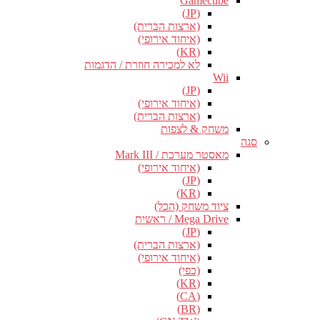
Gamecube
(JP)
(ארצות הברית)
(איחוד אירופי)
(KR)
לא למכירה חוזרת / הדגמות
Wii
(JP)
(איחוד אירופי)
(ארצות הברית)
משחק & לצפות
סגה
מאסטר מערכת / Mark III
(איחוד אירופי)
(JP)
(KR)
ציוד משחק (הכל)
Mega Drive / ראשית
(JP)
(ארצות הברית)
(איחוד אירופי)
(כפי)
(KR)
(CA)
(BR)