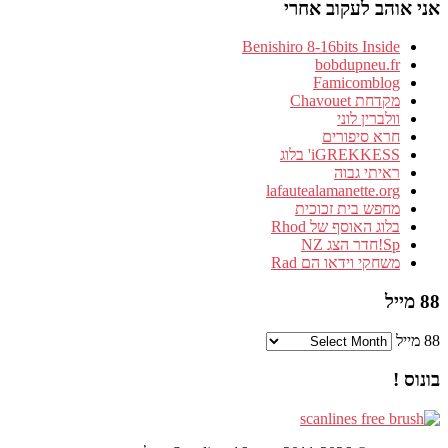
אני אוהב לעקוב אחרי
Benishiro 8-16bits Inside
bobdupneu.fr
Famicomblog
מקדחת Chavouet
וולברין לוני
חרא סיפורים
iGREKKESS' בלוג
ראיתי גבוה
lafautealamanette.org
מחפש בית זכוכית
בלוג האוסף של Rhod
Sp!חדר הצג NZ
משחקי וידאו הם Rad
88 מייל
88 מייל
בונוס !