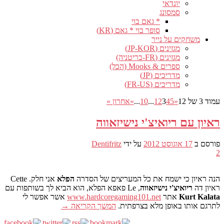
יונדאי
סמסונג
* גאם בוי
סופר בוי * גאם (KR)
משחקים על נייר
מגזינים (JP-KOR)
מגזינים (FR-בריטניה)
ספרים & Mooks (הכל)
מדריכים (JP)
מדריכים (FR-US)
עמוד 3 של 12
«
5
4
3
2
1
...
10
...
»
אחרון »
ראיון עם ריואיצ'י נישיזאווה
פורסם ב
17 אוגוסט 2012
על ידי
Dentifritz
2
הנה ראיון כי ישמח את כל המעריצים של הסדרה
הפלא
אני חלק. Cette
ראיון דה
ריואיצ'י נישיזאווה
, Le פאפא הפלא, הוא הביא לך בשותפות עם
Kurt Kalata
אתר
www.hardcoregaming101.net
אשר אפשר לי
לתרגם אותו באופן מלא בצרפתית.
המשך הקריאה
→