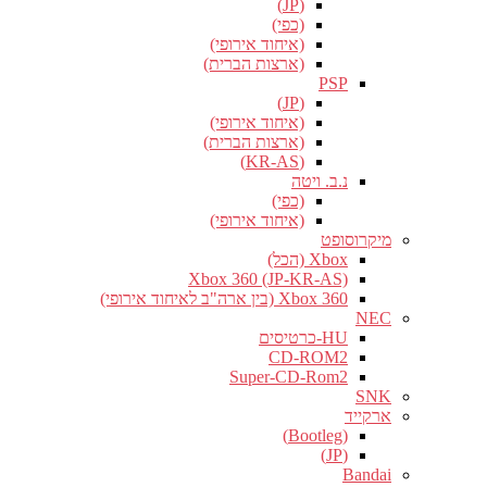
(JP)
(כפי)
(איחוד אירופי)
(ארצות הברית)
PSP
(JP)
(איחוד אירופי)
(ארצות הברית)
(KR-AS)
נ.ב. ויטה
(כפי)
(איחוד אירופי)
מיקרוסופט
Xbox (הכל)
Xbox 360 (JP-KR-AS)
Xbox 360 (בין ארה"ב לאיחוד אירופי)
NEC
HU-כרטיסים
CD-ROM2
Super-CD-Rom2
SNK
ארקייד
(Bootleg)
(JP)
Bandai