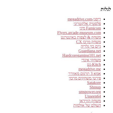
לגלות
דיסני-megadrive.com
פלסטיק אלקטרוני
Famicom מיני
Flyers.arcade-museum.com
משחק & לצפות באינטרנט
משחק מרכז CX
גיים בוי גלריה
Guardiana.net
Hardcoregaming101.net
משחקי אינדי
Kitch-נט
megadrive.me
אמא 3 תרגום מאוורר
פירטי משחקים מרכזי
Satakore
Shmup
smspower.org
Unseen64
משחק הווידאו
העולם של אולמות