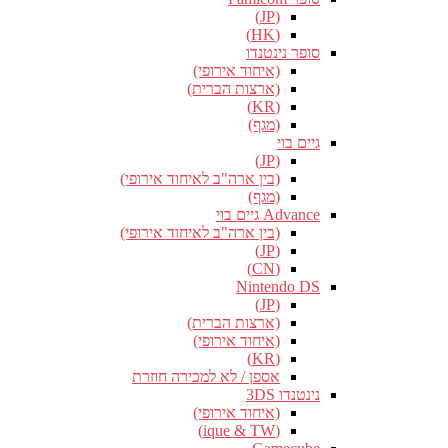
(JP)
(HK)
סופר נינטנדו
(איחוד אירופי)
(ארצות הברית)
(KR)
(מגף)
גיים בוי
(JP)
(בין ארה"ב לאיחוד אירופי)
(מגף)
Advance גיים בוי
(בין ארה"ב לאיחוד אירופי)
(JP)
(CN)
Nintendo DS
(JP)
(ארצות הברית)
(איחוד אירופי)
(KR)
אספן / לא למכירה חוזרת
נינטנדו 3DS
(איחוד אירופי)
(ique & TW)