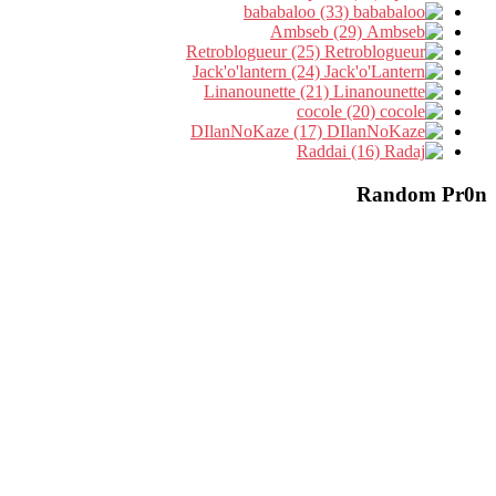
bababaloo (33)
Ambseb (29)
Retroblogueur (25)
Jack'o'lantern (24)
Linanounette (21)
cocole (20)
DIlanNoKaze (17)
Raddai (16)
Random Pr0n