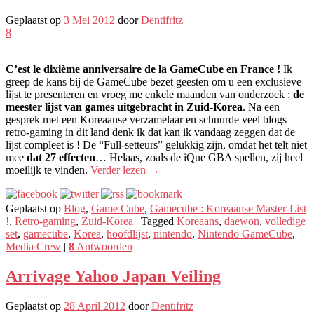
Geplaatst op
3 Mei 2012
door
Dentifritz
8
C’est le dixième anniversaire de la GameCube en France
!
Ik
greep de kans bij de GameCube bezet geesten om u een exclusieve
lijst te presenteren en vroeg me enkele maanden van onderzoek :
de
meester lijst van games uitgebracht in Zuid-Korea
. Na een
gesprek met een Koreaanse verzamelaar en schuurde veel blogs
retro-gaming in dit land denk ik dat kan ik vandaag zeggen dat de
lijst compleet is ! De “Full-setteurs” gelukkig zijn, omdat het telt niet
mee
dat 27 effecten
… Helaas, zoals de iQue GBA spellen, zij heel
moeilijk te vinden.
Verder lezen
→
Geplaatst op
Blog
,
Game Cube
,
Gamecube : Koreaanse Master-List
!
,
Retro-gaming
,
Zuid-Korea
|
Tagged
Koreaans
,
daewon
,
volledige
set
,
gamecube
,
Korea
,
hoofdlijst
,
nintendo
,
Nintendo GameCube
,
Media Crew
|
8
Antwoorden
Arrivage Yahoo Japan Veiling
Geplaatst op
28 April 2012
door
Dentifritz