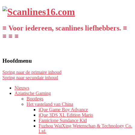
≡ Voor iedereen, scanlines liefhebbers. ≡
≡ ≡ ≡
Hoofdmenu
Spring naar de primaire inhoud
Spring naar secundair inhoud
Nieuws
Aziatische Gaming
Bootlegs
Het vasteland van China
iQue Game Boy Advance
iQue 3DS XL Edition Mario
Famiclone Sundance Kid
Fuzhou WaiXing Wetenschap & Technology Co.
Ltd.