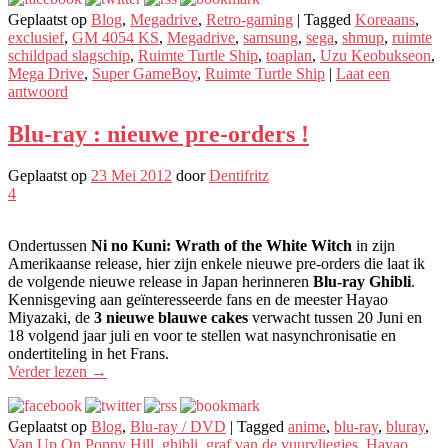
Geplaatst op
Blog
,
Megadrive
,
Retro-gaming
|
Tagged
Koreaans
,
exclusief
,
GM 4054 KS
,
Megadrive
,
samsung
,
sega
,
shmup
,
ruimte
schildpad slagschip
,
Ruimte Turtle Ship
,
toaplan
,
Uzu Keobukseon
,
Mega Drive
,
Super GameBoy
,
Ruimte Turtle Ship
|
Laat een
antwoord
Blu-ray : nieuwe pre-orders !
Geplaatst op
23 Mei 2012
door
Dentifritz
4
Ondertussen
Ni no Kuni: Wrath of the White Witch
in zijn
Amerikaanse release, hier zijn enkele nieuwe pre-orders die laat ik
de volgende nieuwe release in Japan herinneren
Blu-ray Ghibli
.
Kennisgeving aan geïnteresseerde fans en de meester Hayao
Miyazaki, de
3 nieuwe blauwe cakes
verwacht tussen 20 Juni en
18 volgend jaar juli en voor te stellen wat nasynchronisatie en
ondertiteling in het Frans.
Verder lezen
→
Geplaatst op
Blog
,
Blu-ray / DVD
|
Tagged
anime
,
blu-ray
,
bluray
,
Van Up On Poppy Hill
,
ghibli
,
graf van de vuurvliegjes
,
Hayao