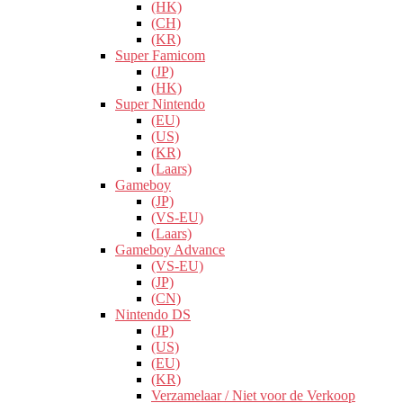
(HK)
(CH)
(KR)
Super Famicom
(JP)
(HK)
Super Nintendo
(EU)
(US)
(KR)
(Laars)
Gameboy
(JP)
(VS-EU)
(Laars)
Gameboy Advance
(VS-EU)
(JP)
(CN)
Nintendo DS
(JP)
(US)
(EU)
(KR)
Verzamelaar / Niet voor de Verkoop