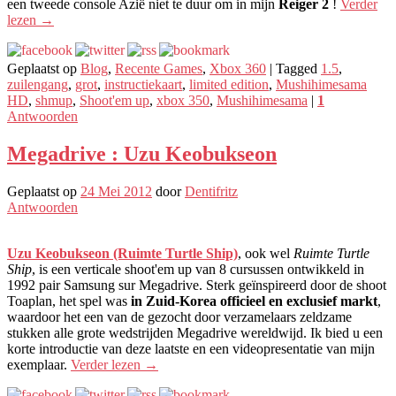
een tweede console Azië niet te duur om in mijn
Reiger 2
!
Verder
lezen
→
Geplaatst op
Blog
,
Recente Games
,
Xbox 360
|
Tagged
1.5
,
zuilengang
,
grot
,
instructiekaart
,
limited edition
,
Mushihimesama
HD
,
shmup
,
Shoot'em up
,
xbox 350
,
Mushihimesama
|
1
Antwoorden
Megadrive : Uzu Keobukseon
Geplaatst op
24 Mei 2012
door
Dentifritz
Antwoorden
Uzu Keobukseon (Ruimte Turtle Ship)
, ook wel
Ruimte Turtle
Ship
, is een verticale shoot'em up van 8 cursussen ontwikkeld in
1992 pair Samsung sur Megadrive. Sterk geïnspireerd door de shoot
Toaplan, het spel was
in Zuid-Korea officieel en exclusief markt
,
waardoor het een van de gezocht door verzamelaars zeldzame
stukken alle grote wedstrijden Megadrive wereldwijd. Ik bied u een
korte introductie van deze laatste en een videopresentatie van mijn
exemplaar.
Verder lezen
→