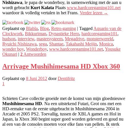
Nishizawa
, le papa de wonderboy, in samenwerking met de aan u
wordt gebracht
Kurt Kalata
Plaats
www.hardcoregaming101.net
waardoor ik volledig vertalen in het Frans.
Verder lezen
→
Geplaatst op
Blabla
,
Blog
,
Retro-gaming
|
Tagged
Aquario van de
Clockwork
,
Bikkuriman
,
Dynastieke Hero
,
hardcoregaming101
,
hudson
,
interview
,
mastersysteem
,
Megadrive
,
monsterwereld
,
Ryuichi Nishizawa
,
sega
,
Shantae
,
Takahashi Meijin
,
Monica
,
wonder boy
,
Wonderboy
,
www.hardcoregaming101.net
,
Yousuke
Okunari
|
2
Antwoorden
Arrivage Mushihimesama HD Xbox 360
Geplaatst op
8 Juni 2012
door
Dentifritz
1
Schieten Cave collectie groeide met de komst van mijn gloednieuwe
Mushihimesama HD
. Na een uitstekend Futari, Grot ons met een
HD-remake van de eerste uitgebracht in Mushihimesama 2004 in
Arcade et 2005 PS2. Toevallig, tussen de XBLA games en Hol in
Japan, la Xbox 360 begint super goed worden geleverd en goud nu
al een van de consoles moeten voor elke fans van pellets. Ik sterk