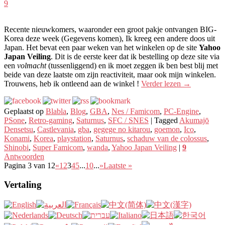
9
Recente nieuwkomers, waaronder een groot pakje ontvangen BIG-
Korea deze week (Gegevens komen), Ik kreeg een andere doos uit
Japan. Het bevat een paar weken van het winkelen op de site
Yahoo
Japan Veiling
. Dit is de eerste keer dat ik bestelling op deze site via
een
volmacht
(tussenliggend) en ik moet zeggen ik ben best blij met
beide van deze laatste om zijn reactiviteit, maar ook mijn winkelen.
Trouwens, heb ik ontleend aan de winkel !
Verder lezen
→
Geplaatst op
Blabla
,
Blog
,
GBA
,
Nes / Famicom
,
PC-Engine
,
PSone
,
Retro-gaming
,
Saturnus
,
SFC / SNES
|
Tagged
Akumajō
Densetsu
,
Castlevania
,
gba
,
gegege no kitarou
,
goemon
,
Ico
,
Konami
,
Korea
,
playstation
,
Saturnus
,
schaduw van de colossus
,
Shinobi
,
Super Famicom
,
wanda
,
Yahoo Japan Veiling
|
9
Antwoorden
Pagina 3 van 12
«
1
2
3
4
5
...
10
...
»
Laatste »
Vertaling