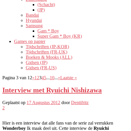
(Schacht)
(JP)
Bandai
Hyundai
Samsung
Gam * Boy
Super Gam * Boy (KR)
Games op papier
Tijdschriften (JP-KOR)
Tijdschriften (FR-UK)
Boeken & Mooks (ALL)
Gidsen (JP)
Gidsen (FR-US)
Pagina 3 van 12
«
1
2
3
4
5
...
10
...
»
Laatste »
Interview met Ryuichi Nishizawa
Geplaatst op
17 Augustus 2012
door
Dentifritz
2
Hier is een interview dat alle fans van de serie zal verrukken
Wonderboy
Ik maak deel uit. Cette interview de
Ryuichi