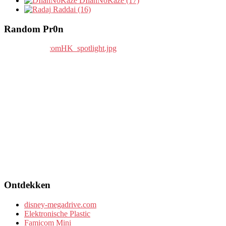
DIlanNoKaze (17)
Raddai (16)
Random Pr0n
Ontdekken
disney-megadrive.com
Elektronische Plastic
Famicom Mini