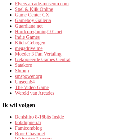
Flyers.arcade-museum.com
Spel & Kijk Online
Game Center CX
Gameboy Galleria
Guardiana.net
Hardcoregaming101.net
Indie Games
Kitch-Gebogen
megadrive.me
Moeder 3 Fan Vertaling
Gekopieerde Games Central
Satakore
Shmup
smspower.org
Unseen64
The Video Game
Wereld van Arcades
Ik wil volgen
Benishiro 8-16bits Inside
bobdupneu.fr
Famicomblog
Boor Chavouet