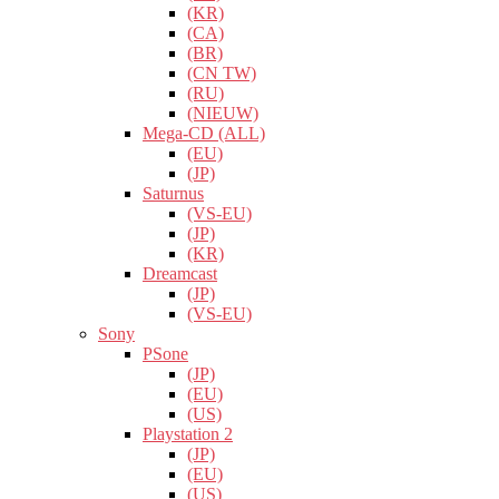
(KR)
(CA)
(BR)
(CN TW)
(RU)
(NIEUW)
Mega-CD (ALL)
(EU)
(JP)
Saturnus
(VS-EU)
(JP)
(KR)
Dreamcast
(JP)
(VS-EU)
Sony
PSone
(JP)
(EU)
(US)
Playstation 2
(JP)
(EU)
(US)