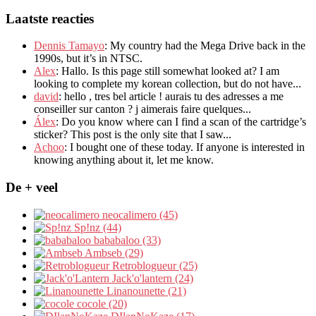
Laatste reacties
Dennis Tamayo
:
My country had the Mega Drive back in the
1990s
,
but it’s in NTSC
.
Alex
: Hallo.
Is this page still somewhat looked at
?
I am
looking to complete my korean collection
,
but do not have..
.
david
:
hello
,
tres bel article
!
aurais tu des adresses a me
conseiller sur canton
?
j aimerais faire quelques..
.
Álex
: Do you know where can I find a scan of the cartridge’s
sticker? This post is the only site that I saw...
Achoo
: I bought one of these today. If anyone is interested in
knowing anything about it, let me know.
De + veel
neocalimero (45)
Sp!nz (44)
bababaloo (33)
Ambseb (29)
Retroblogueur (25)
Jack'o'lantern (24)
Linanounette (21)
cocole (20)