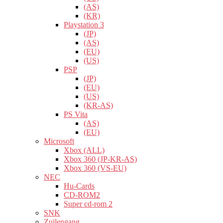
(AS)
(KR)
Playstation 3
(JP)
(AS)
(EU)
(US)
PSP
(JP)
(EU)
(US)
(KR-AS)
PS Vita
(AS)
(EU)
Microsoft
Xbox (ALL)
Xbox 360 (JP-KR-AS)
Xbox 360 (VS-EU)
NEC
Hu-Cards
CD-ROM2
Super cd-rom 2
SNK
Zuilengang