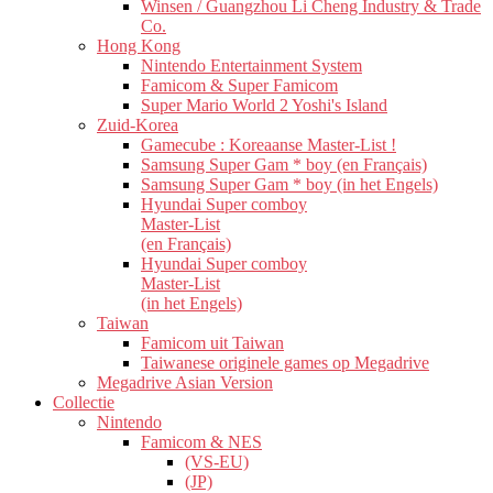
Winsen / Guangzhou Li Cheng Industry & Trade
Co.
Hong Kong
Nintendo Entertainment System
Famicom & Super Famicom
Super Mario World 2 Yoshi's Island
Zuid-Korea
Gamecube : Koreaanse Master-List !
Samsung Super Gam * boy (en Français)
Samsung Super Gam * boy (in het Engels)
Hyundai Super comboy
Master-List
(en Français)
Hyundai Super comboy
Master-List
(in het Engels)
Taiwan
Famicom uit Taiwan
Taiwanese originele games op Megadrive
Megadrive Asian Version
Collectie
Nintendo
Famicom & NES
(VS-EU)
(JP)