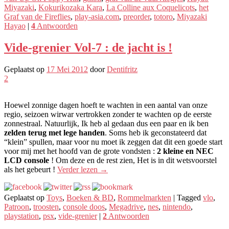
Miyazaki
,
Kokurikozaka Kara
,
La Colline aux Coquelicots
,
het
Graf van de Fireflies
,
play-asia.com
,
preorder
,
totoro
,
Miyazaki
Hayao
|
4
Antwoorden
Vide-grenier Vol-7 : de jacht is !
Geplaatst op
17 Mei 2012
door
Dentifritz
2
Hoewel zonnige dagen hoeft te wachten in een aantal van onze
regio, seizoen wirwar vertrokken zonder te wachten op de eerste
zonnestraal. Natuurlijk, Ik heb al gedaan dus een paar en ik ben
zelden terug met lege handen
. Soms heb ik geconstateerd dat
“klein” spullen, maar voor nu moet ik zeggen dat dit een goede start
voor mij met het hoofd van de grote vondsten :
2 kleine en NEC
LCD console
! Om deze en de rest zien, Het is in dit wetsvoorstel
als het gebeurt !
Verder lezen
→
Geplaatst op
Toys
,
Boeken & BD
,
Rommelmarkten
|
Tagged
vlo
,
Patroon
,
troosten
,
console doos
,
Megadrive
,
nes
,
nintendo
,
playstation
,
psx
,
vide-grenier
|
2
Antwoorden