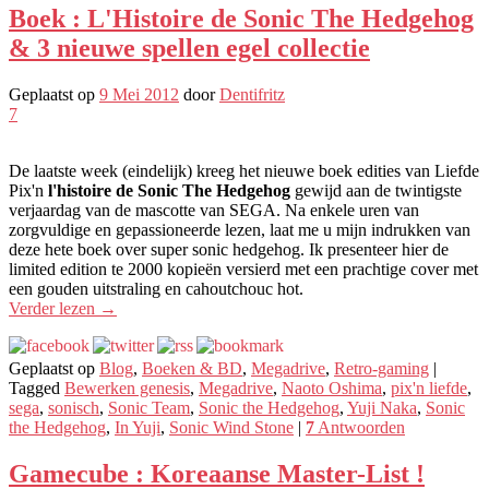
Boek : L'Histoire de Sonic The Hedgehog
& 3 nieuwe spellen egel collectie
Geplaatst op
9 Mei 2012
door
Dentifritz
7
De laatste week (eindelijk) kreeg het nieuwe boek edities van Liefde
Pix'n
l'histoire de Sonic The Hedgehog
gewijd aan de twintigste
verjaardag van de mascotte van SEGA. Na enkele uren van
zorgvuldige en gepassioneerde lezen, laat me u mijn indrukken van
deze hete boek over super sonic hedgehog. Ik presenteer hier de
limited edition te 2000 kopieën versierd met een prachtige cover met
een gouden uitstraling en cahoutchouc hot.
Verder lezen
→
Geplaatst op
Blog
,
Boeken & BD
,
Megadrive
,
Retro-gaming
|
Tagged
Bewerken genesis
,
Megadrive
,
Naoto Oshima
,
pix'n liefde
,
sega
,
sonisch
,
Sonic Team
,
Sonic the Hedgehog
,
Yuji Naka
,
Sonic
the Hedgehog
,
In Yuji
,
Sonic Wind Stone
|
7
Antwoorden
Gamecube : Koreaanse Master-List !