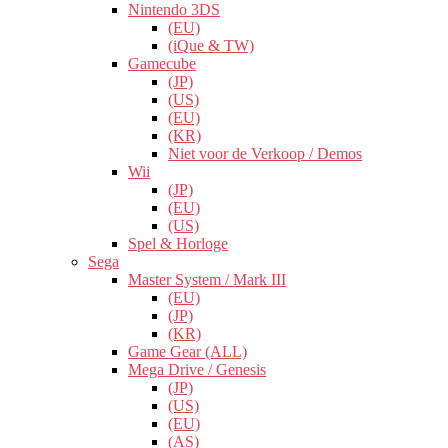
Nintendo 3DS
(EU)
(iQue & TW)
Gamecube
(JP)
(US)
(EU)
(KR)
Niet voor de Verkoop / Demos
Wii
(JP)
(EU)
(US)
Spel & Horloge
Sega
Master System / Mark III
(EU)
(JP)
(KR)
Game Gear (ALL)
Mega Drive / Genesis
(JP)
(US)
(EU)
(AS)