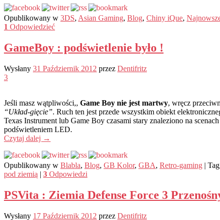
Opublikowany w
3DS
,
Asian Gaming
,
Blog
,
Chiny iQue
,
Najnowsz
1
Odpowiedzieć
GameBoy : podświetlenie było !
Wysłany
31 Październik 2012
przez
Dentifritz
3
Jeśli masz wątpliwości,,
Game Boy nie jest martwy
, wręcz przeciw
“Układ-gięcie”
. Ruch ten jest przede wszystkim obiekt elektroniczn
Texas Instrument lub Game Boy czasami stary znaleziono na scenach
podświetleniem LED.
Czytaj dalej
→
Opublikowany w
Blabla
,
Blog
,
GB Kolor
,
GBA
,
Retro-gaming
|
Tag
pod ziemią
|
3
Odpowiedzi
PSVita : Ziemia Defense Force 3 Przenośn
Wysłany
17 Październik 2012
przez
Dentifritz