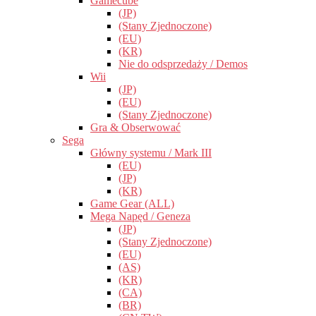
Gamecube
(JP)
(Stany Zjednoczone)
(EU)
(KR)
Nie do odsprzedaży / Demos
Wii
(JP)
(EU)
(Stany Zjednoczone)
Gra & Obserwować
Sega
Główny systemu / Mark III
(EU)
(JP)
(KR)
Game Gear (ALL)
Mega Napęd / Geneza
(JP)
(Stany Zjednoczone)
(EU)
(AS)
(KR)
(CA)
(BR)