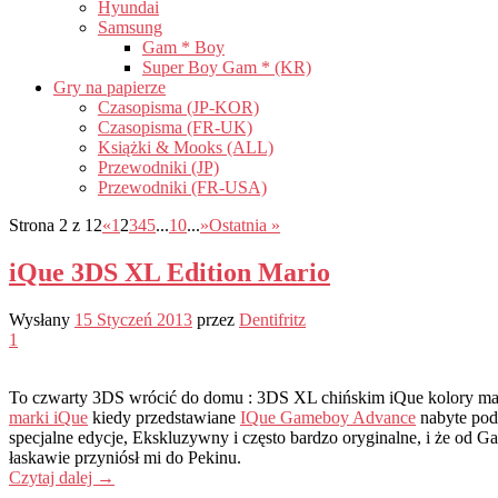
Hyundai
Samsung
Gam * Boy
Super Boy Gam * (KR)
Gry na papierze
Czasopisma (JP-KOR)
Czasopisma (FR-UK)
Książki & Mooks (ALL)
Przewodniki (JP)
Przewodniki (FR-USA)
Strona 2 z 12
«
1
2
3
4
5
...
10
...
»
Ostatnia »
iQue 3DS XL Edition Mario
Wysłany
15 Styczeń 2013
przez
Dentifritz
1
To czwarty 3DS wrócić do domu : 3DS XL chińskim iQue kolory mar
marki iQue
kiedy przedstawiane
IQue Gameboy Advance
nabyte podc
specjalne edycje, Ekskluzywny i często bardzo oryginalne, i że od
łaskawie przyniósł mi do Pekinu.
Czytaj dalej
→