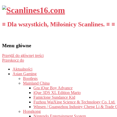
≡ Dla wszystkich, Miłośnicy Scanlines. ≡ ≡
Menu główne
Przejdź do głównej treści
Przeskocz do
Aktualności
Asian Gaming
Bootlegs
Mainland China
Gra iQue Boy Advance
iQue 3DS XL Edition Mario
Famiclone Sundance Kid
Fuzhou WaiXing Science & Technology Co. Ltd.
Winsen / Guangzhou Industry Cheng Li & Trade 
Hongkong
Nintendo Entertainment System