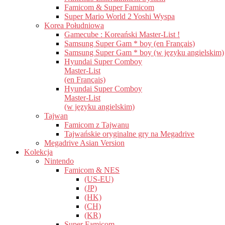
Famicom & Super Famicom
Super Mario World 2 Yoshi Wyspa
Korea Południowa
Gamecube : Koreański Master-List !
Samsung Super Gam * boy (en Français)
Samsung Super Gam * boy (w języku angielskim)
Hyundai Super Comboy
Master-List
(en Français)
Hyundai Super Comboy
Master-List
(w języku angielskim)
Tajwan
Famicom z Tajwanu
Tajwańskie oryginalne gry na Megadrive
Megadrive Asian Version
Kolekcja
Nintendo
Famicom & NES
(US-EU)
(JP)
(HK)
(CH)
(KR)
Super Famicom