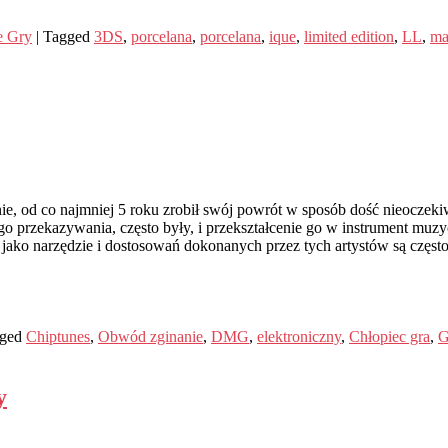
e Gry
|
Tagged
3DS
,
porcelana
,
porcelana
,
ique
,
limited edition
,
LL
,
ma
nie, od co najmniej 5 roku zrobił swój powrót w sposób dość nieoczek
ego przekazywania, często były, i przekształcenie go w instrument mu
 jako narzędzie i dostosowań dokonanych przez tych artystów są częst
ged
Chiptunes
,
Obwód zginanie
,
DMG
,
elektroniczny
,
Chłopiec gra
,
G
y