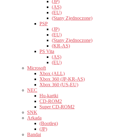
(JP)
(AS)
(EU)
(Stany Zjednoczone)
PSP
(JP)
(EU)
(Stany Zjednoczone)
(KR-AS)
PS Vita
(AS)
(EU)
Microsoft
Xbox (ALL)
Xbox 360 (JP-KR-AS)
Xbox 360 (US-EU)
NEC
Hu-kartki
CD-ROM2
Super CD-ROM2
SNK
Arkada
(Bootleg)
(JP)
Bandai