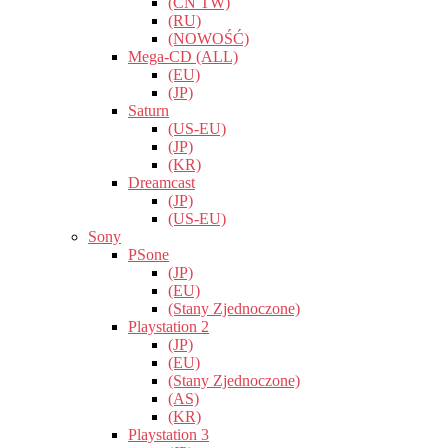
(CN TW)
(RU)
(NOWOŚĆ)
Mega-CD (ALL)
(EU)
(JP)
Saturn
(US-EU)
(JP)
(KR)
Dreamcast
(JP)
(US-EU)
Sony
PSone
(JP)
(EU)
(Stany Zjednoczone)
Playstation 2
(JP)
(EU)
(Stany Zjednoczone)
(AS)
(KR)
Playstation 3