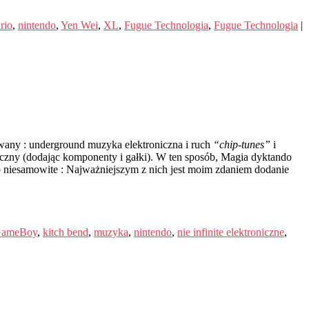
rio
,
nintendo
,
Yen Wei
,
XL
,
Fugue Technologia
,
Fugue Technologia
|
iwany : underground muzyka elektroniczna i ruch
“chip-tunes”
i
zyczny (dodając komponenty i gałki). W ten sposób, Magia dyktando
o niesamowite : Najważniejszym z nich jest moim zdaniem dodanie
ameBoy
,
kitch bend
,
muzyka
,
nintendo
,
nie infinite elektroniczne
,