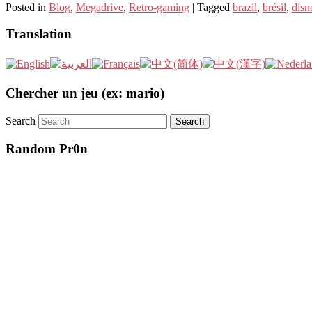
Posted in
Blog
,
Megadrive
,
Retro-gaming
|
Tagged
brazil
,
brésil
,
disn
Translation
Chercher un jeu (ex: mario)
Search
Random Pr0n