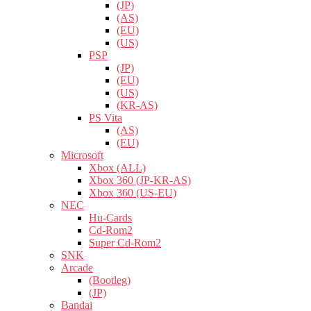
(JP)
(AS)
(EU)
(US)
PSP
(JP)
(EU)
(US)
(KR-AS)
PS Vita
(AS)
(EU)
Microsoft
Xbox (ALL)
Xbox 360 (JP-KR-AS)
Xbox 360 (US-EU)
NEC
Hu-Cards
Cd-Rom2
Super Cd-Rom2
SNK
Arcade
(Bootleg)
(JP)
Bandai