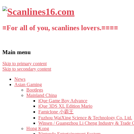
≡For all of you, scanlines lovers.≡≡≡≡
Main menu
Skip to primary content
Skip to secondary content
News
Asian Gaming
Bootlegs
Mainland China
iQue Game Boy Advance
iQue 3DS XL Edition Mario
Famiclone 小霸王
Fuzhou WaiXing Science & Technology Co. Ltd.
Winsen / Guangzhou Li Cheng Industry & Trade 
Hong Kong
Nintendo Entertainement System