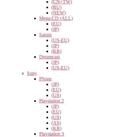
(CN+TW)
(RU)
(NEW)
Mega-CD (ALL)
(EU)
(JP)
Saturn
(US-EU)
(JP)
(KR)
Dreamcast
(JP)
(US-EU)
Sony
PSone
(JP)
(EU)
(US)
Playstation 2
(JP)
(EU)
(US)
(AS)
(KR)
Playstation 3