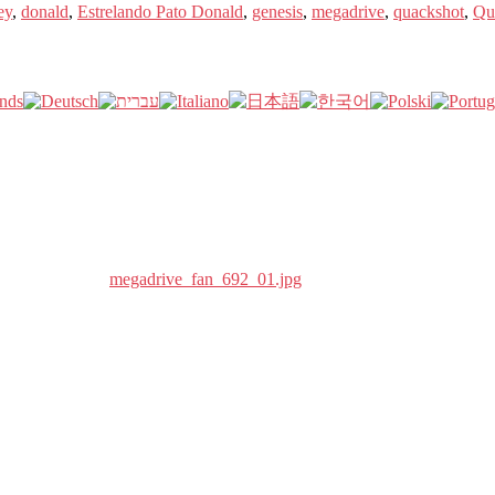
ey
,
donald
,
Estrelando Pato Donald
,
genesis
,
megadrive
,
quackshot
,
Qu