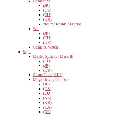
Gamecube
(JP)
(US)
(EU)
(KR)
Not for Resale / Demos
Wii
(JP)
(EU)
(US)
Game & Watch
Sega
Master System / Mark III
(EU)
(JP)
(KR)
Game Gear (ALL)
Mega Drive / Genesis
(JP)
(US)
(EU)
(AS)
(KR)
(CA)
(BR)