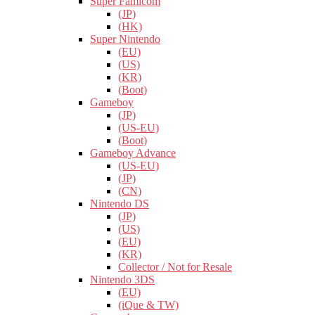
Super Famicom
(JP)
(HK)
Super Nintendo
(EU)
(US)
(KR)
(Boot)
Gameboy
(JP)
(US-EU)
(Boot)
Gameboy Advance
(US-EU)
(JP)
(CN)
Nintendo DS
(JP)
(US)
(EU)
(KR)
Collector / Not for Resale
Nintendo 3DS
(EU)
(iQue & TW)