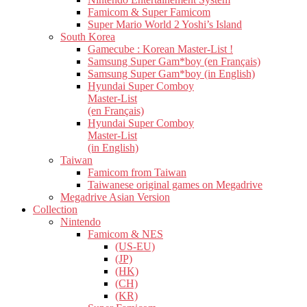
Famicom & Super Famicom
Super Mario World 2 Yoshi’s Island
South Korea
Gamecube : Korean Master-List !
Samsung Super Gam*boy (en Français)
Samsung Super Gam*boy (in English)
Hyundai Super Comboy
Master-List
(en Français)
Hyundai Super Comboy
Master-List
(in English)
Taiwan
Famicom from Taiwan
Taiwanese original games on Megadrive
Megadrive Asian Version
Collection
Nintendo
Famicom & NES
(US-EU)
(JP)
(HK)
(CH)
(KR)